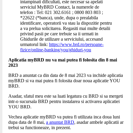
intampinati dificultati, este necesar sa apelati
serviciul MyBRD Contact, la numerele de
telefon : Tel: 021 302.6161 ; 0800 803 803 ;
*22622 (*banca), unde, dupa o prealabila
identificare, operatorii va stau la dispozitie pentru
a va prelua solicitarea. Regasiti mai multe detalii
privind pasii pe care trebuie sa ii urmati in
Ghidurile de utilizare a serviciului, accesand
urmatorul link:
https://www.brd.ro/persoane-
fizice/online-banking/you/ghiduri-you
Aplicatia myBRD nu va mai putea fi folosita din 8 mai
2023
BRD a anuntat ca din data de 8 mai 2023 va inchide aplicatia
myBRD si va mai putea fi folosita doar noua aplicatie YOU
BRD.
Asadar, sfatul meu este sa luati legatura cu BRD si sa mergeti
intr-o sucursala BRD pentru instalarea si activarea aplicatiei
YOU BRD.
Vechea aplicatie myBRD va putea fi utilizata inca doua luni
dupa data de 8 mai,
a anuntat BRD
, asadar ambele aplicatii ar
trebui sa functioneaze, in prezent.