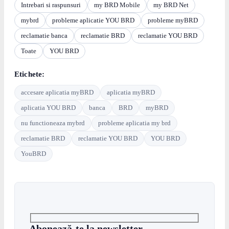
Intrebari si raspunsuri
my BRD Mobile
my BRD Net
mybrd
probleme aplicatie YOU BRD
probleme myBRD
reclamatie banca
reclamatie BRD
reclamatie YOU BRD
Toate
YOU BRD
Etichete:
accesare aplicatia myBRD
aplicatia myBRD
aplicatia YOU BRD
banca
BRD
myBRD
nu functioneaza mybrd
probleme aplicatia my brd
reclamatie BRD
reclamatie YOU BRD
YOU BRD
YouBRD
Abonează-te la newsletter