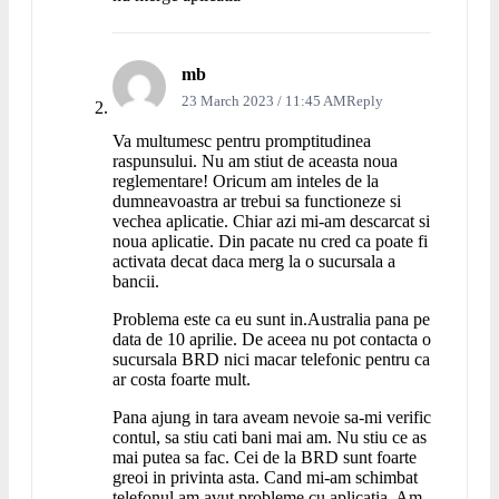
mb
23 March 2023 / 11:45 AM
Reply
Va multumesc pentru promptitudinea
raspunsului. Nu am stiut de aceasta noua
reglementare! Oricum am inteles de la
dumneavoastra ar trebui sa functioneze si
vechea aplicatie. Chiar azi mi-am descarcat si
noua aplicatie. Din pacate nu cred ca poate fi
activata decat daca merg la o sucursala a
bancii.
Problema este ca eu sunt in.Australia pana pe
data de 10 aprilie. De aceea nu pot contacta o
sucursala BRD nici macar telefonic pentru ca
ar costa foarte mult.
Pana ajung in tara aveam nevoie sa-mi verific
contul, sa stiu cati bani mai am. Nu stiu ce as
mai putea sa fac. Cei de la BRD sunt foarte
greoi in privinta asta. Cand mi-am schimbat
telefonul am avut probleme cu aplicatia. Am