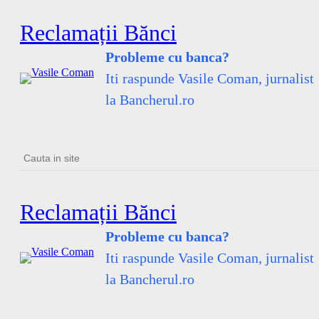
Skip
to
Reclamații Bănci
content
Probleme cu banca?
Iti raspunde Vasile Coman, jurnalist
la Bancherul.ro
Cauta
in
site
Reclamații Bănci
Probleme cu banca?
Iti raspunde Vasile Coman, jurnalist
la Bancherul.ro