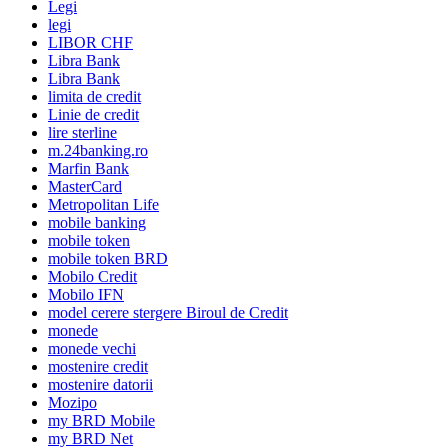
Legi
legi
LIBOR CHF
Libra Bank
Libra Bank
limita de credit
Linie de credit
lire sterline
m.24banking.ro
Marfin Bank
MasterCard
Metropolitan Life
mobile banking
mobile token
mobile token BRD
Mobilo Credit
Mobilo IFN
model cerere stergere Biroul de Credit
monede
monede vechi
mostenire credit
mostenire datorii
Mozipo
my BRD Mobile
my BRD Net