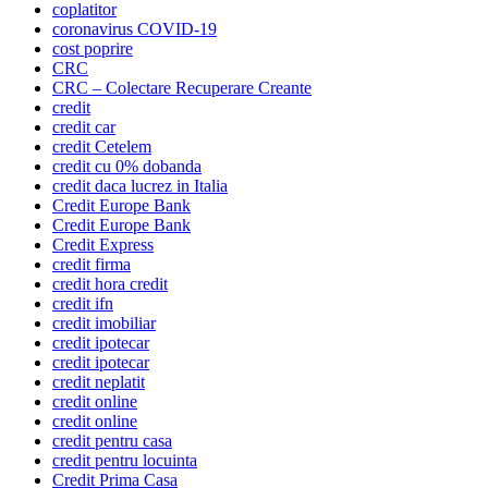
coplatitor
coronavirus COVID-19
cost poprire
CRC
CRC – Colectare Recuperare Creante
credit
credit car
credit Cetelem
credit cu 0% dobanda
credit daca lucrez in Italia
Credit Europe Bank
Credit Europe Bank
Credit Express
credit firma
credit hora credit
credit ifn
credit imobiliar
credit ipotecar
credit ipotecar
credit neplatit
credit online
credit online
credit pentru casa
credit pentru locuinta
Credit Prima Casa