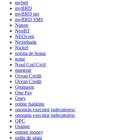
mybrd
myBRD
myBRD net
myBRD SMS
Nature
NeoBT
NEOcont
Nextebank
Nickel
norma de hrana
notar
Noul Cod Civil
numerar
Ocean Credit
Ocean Credit
Omniasig
One Pay
Oney
online banking
onorariu executor judecatoresc
onorariu executor judecatoresc
OPC
Orange
orange money
ordin de plata