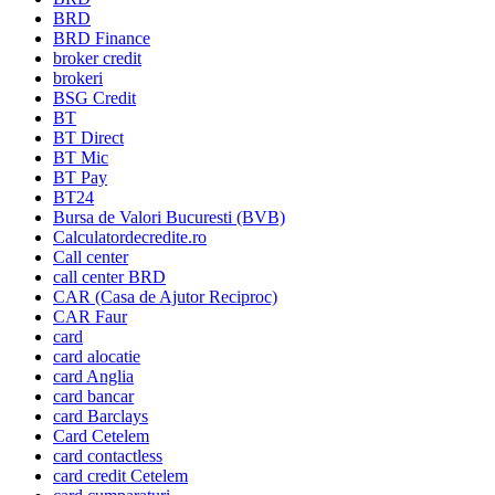
BRD
BRD Finance
broker credit
brokeri
BSG Credit
BT
BT Direct
BT Mic
BT Pay
BT24
Bursa de Valori Bucuresti (BVB)
Calculatordecredite.ro
Call center
call center BRD
CAR (Casa de Ajutor Reciproc)
CAR Faur
card
card alocatie
card Anglia
card bancar
card Barclays
Card Cetelem
card contactless
card credit Cetelem