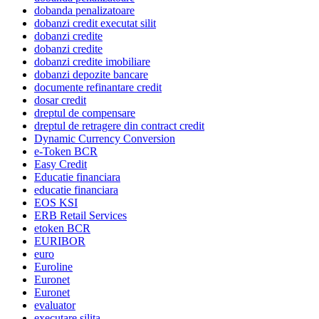
dobanda penalizatoare
dobanzi credit executat silit
dobanzi credite
dobanzi credite
dobanzi credite imobiliare
dobanzi depozite bancare
documente refinantare credit
dosar credit
dreptul de compensare
dreptul de retragere din contract credit
Dynamic Currency Conversion
e-Token BCR
Easy Credit
Educatie financiara
educatie financiara
EOS KSI
ERB Retail Services
etoken BCR
EURIBOR
euro
Euroline
Euronet
Euronet
evaluator
executare silita