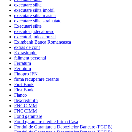
executare silita
executare silita imobil
executare silita masina
executare silita strainatate
Executari silite
executor judecatoresc
executori judecatoresti
Eximbank Banca Romaneasca
extras de cont
Extrasimplu
faliment personal
Ferratum
Ferratum
Finopro IFN
firma recuperare creante
First Bank
First Bank
Flanco
flexcredit ifn
FNGCIMM
FNGCIMM
Fond garantare
Fond garantare credite Prima Casa
Fondul de Garantare a Depozitelor Bancare (FGDB)