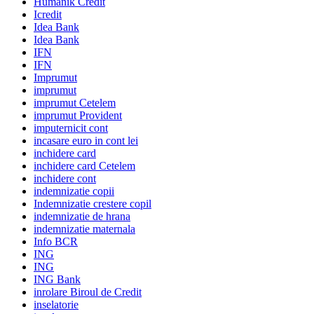
Humanik Credit
Icredit
Idea Bank
Idea Bank
IFN
IFN
Imprumut
imprumut
imprumut Cetelem
imprumut Provident
imputernicit cont
incasare euro in cont lei
inchidere card
inchidere card Cetelem
inchidere cont
indemnizatie copii
Indemnizatie crestere copil
indemnizatie de hrana
indemnizatie maternala
Info BCR
ING
ING
ING Bank
inrolare Biroul de Credit
inselatorie