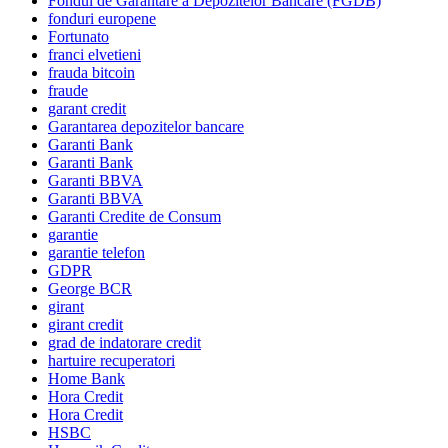
Fondul de Garantare a Depozitelor Bancare (FGDB)
fonduri europene
Fortunato
franci elvetieni
frauda bitcoin
fraude
garant credit
Garantarea depozitelor bancare
Garanti Bank
Garanti Bank
Garanti BBVA
Garanti BBVA
Garanti Credite de Consum
garantie
garantie telefon
GDPR
George BCR
girant
girant credit
grad de indatorare credit
hartuire recuperatori
Home Bank
Hora Credit
Hora Credit
HSBC