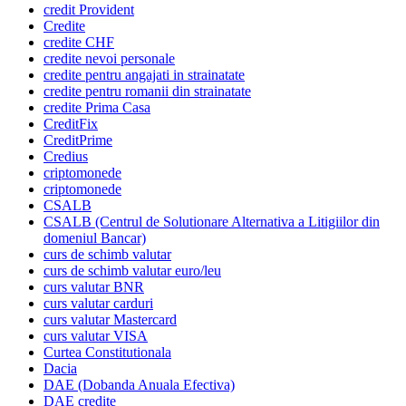
credit Provident
Credite
credite CHF
credite nevoi personale
credite pentru angajati in strainatate
credite pentru romanii din strainatate
credite Prima Casa
CreditFix
CreditPrime
Credius
criptomonede
criptomonede
CSALB
CSALB (Centrul de Solutionare Alternativa a Litigiilor din
domeniul Bancar)
curs de schimb valutar
curs de schimb valutar euro/leu
curs valutar BNR
curs valutar carduri
curs valutar Mastercard
curs valutar VISA
Curtea Constitutionala
Dacia
DAE (Dobanda Anuala Efectiva)
DAE credite