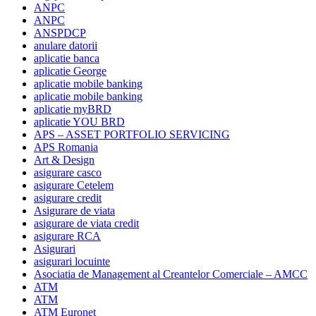
ANPC
ANPC
ANSPDCP
anulare datorii
aplicatie banca
aplicatie George
aplicatie mobile banking
aplicatie mobile banking
aplicatie myBRD
aplicatie YOU BRD
APS – ASSET PORTFOLIO SERVICING
APS Romania
Art & Design
asigurare casco
asigurare Cetelem
asigurare credit
Asigurare de viata
asigurare de viata credit
asigurare RCA
Asigurari
asigurari locuinte
Asociatia de Management al Creantelor Comerciale – AMCC
ATM
ATM
ATM Euronet