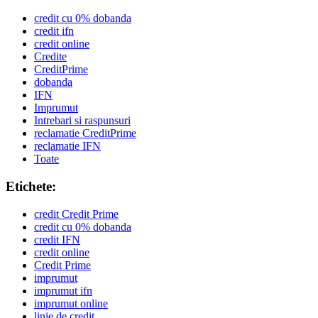
credit cu 0% dobanda
credit ifn
credit online
Credite
CreditPrime
dobanda
IFN
Imprumut
Intrebari si raspunsuri
reclamatie CreditPrime
reclamatie IFN
Toate
Etichete:
credit Credit Prime
credit cu 0% dobanda
credit IFN
credit online
Credit Prime
imprumut
imprumut ifn
imprumut online
linie de credit