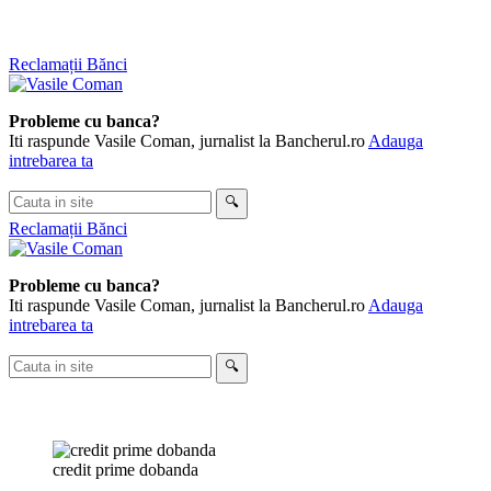
Skip
Reclamații Bănci
to
content
Probleme cu banca?
Iti raspunde Vasile Coman, jurnalist la Bancherul.ro
Adauga
intrebarea ta
Cauta
🔍
in
Reclamații Bănci
site
Probleme cu banca?
Iti raspunde Vasile Coman, jurnalist la Bancherul.ro
Adauga
intrebarea ta
Cauta
🔍
in
site
credit prime dobanda