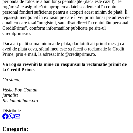
perioada de folosire a banilor și penalitățile (dacă este cazul). Te
rugăm să te asiguri că în apropierea datei scadente ai în contul
personal fonduri suficiente pentru a acoperi acest minim de plată. Îl
regăsești menționat în extrasul pe care îl vei primi lunar pe adresa de
email cu care te-ai înregistrat, sau afișat direct în contul tău personal
CreditPrime”, conform informatiilor publicate pe site-ul
Creditprime.ro.
Daca ati platit suma minima de plata, dar totuti ati primit mesaj ca
aveti de plata ceva, sfatul meu este sa faceti o reclamatie la Credit
Prime, prin e-mail, la adresa: info@creditprime.ro.
Va rog sa reveniti la mine cu raspunsul la reclamatie primit de
la Credit Prime.
Cu stima,
Vasile Pop Coman
jurnalist
Reclamatiibanci.ro
Distribuie
Categoria: