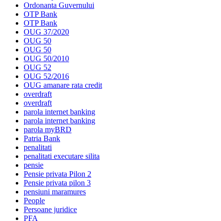
Ordonanta Guvernului
OTP Bank
OTP Bank
OUG 37/2020
OUG 50
OUG 50
OUG 50/2010
OUG 52
OUG 52/2016
OUG amanare rata credit
overdraft
overdraft
parola internet banking
parola internet banking
parola myBRD
Patria Bank
penalitati
penalitati executare silita
pensie
Pensie privata Pilon 2
Pensie privata pilon 3
pensiuni maramures
People
Persoane juridice
PFA