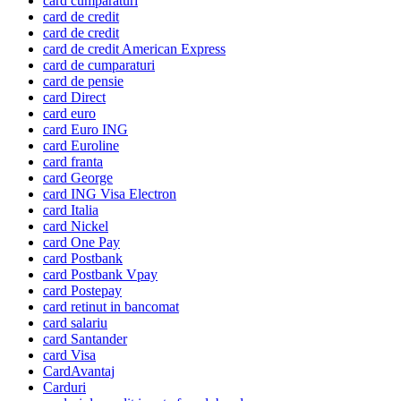
card cumparaturi
card de credit
card de credit
card de credit American Express
card de cumparaturi
card de pensie
card Direct
card euro
card Euro ING
card Euroline
card franta
card George
card ING Visa Electron
card Italia
card Nickel
card One Pay
card Postbank
card Postbank Vpay
card Postepay
card retinut in bancomat
card salariu
card Santander
card Visa
CardAvantaj
Carduri