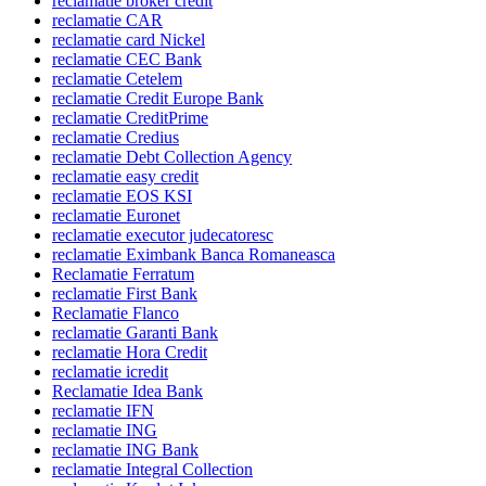
reclamatie broker credit
reclamatie CAR
reclamatie card Nickel
reclamatie CEC Bank
reclamatie Cetelem
reclamatie Credit Europe Bank
reclamatie CreditPrime
reclamatie Credius
reclamatie Debt Collection Agency
reclamatie easy credit
reclamatie EOS KSI
reclamatie Euronet
reclamatie executor judecatoresc
reclamatie Eximbank Banca Romaneasca
Reclamatie Ferratum
reclamatie First Bank
Reclamatie Flanco
reclamatie Garanti Bank
reclamatie Hora Credit
reclamatie icredit
Reclamatie Idea Bank
reclamatie IFN
reclamatie ING
reclamatie ING Bank
reclamatie Integral Collection