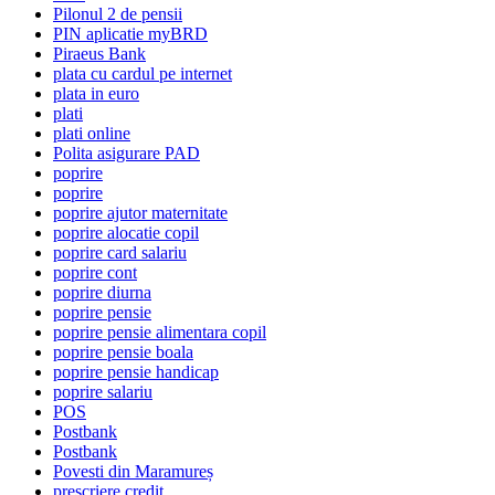
Pilonul 2 de pensii
PIN aplicatie myBRD
Piraeus Bank
plata cu cardul pe internet
plata in euro
plati
plati online
Polita asigurare PAD
poprire
poprire
poprire ajutor maternitate
poprire alocatie copil
poprire card salariu
poprire cont
poprire diurna
poprire pensie
poprire pensie alimentara copil
poprire pensie boala
poprire pensie handicap
poprire salariu
POS
Postbank
Postbank
Povesti din Maramureș
prescriere credit