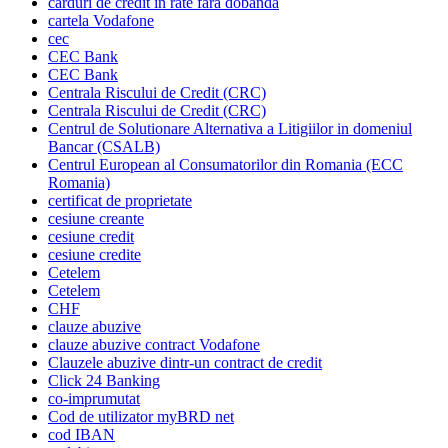
carduri de credit in rate fara dobanda
cartela Vodafone
cec
CEC Bank
CEC Bank
Centrala Riscului de Credit (CRC)
Centrala Riscului de Credit (CRC)
Centrul de Solutionare Alternativa a Litigiilor in domeniul
Bancar (CSALB)
Centrul European al Consumatorilor din Romania (ECC
Romania)
certificat de proprietate
cesiune creante
cesiune credit
cesiune credite
Cetelem
Cetelem
CHF
clauze abuzive
clauze abuzive contract Vodafone
Clauzele abuzive dintr-un contract de credit
Click 24 Banking
co-imprumutat
Cod de utilizator myBRD net
cod IBAN