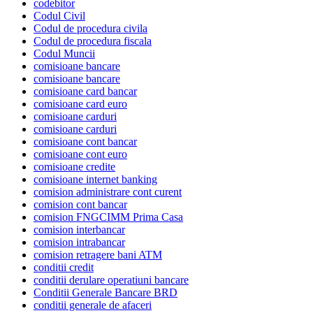
codebitor
Codul Civil
Codul de procedura civila
Codul de procedura fiscala
Codul Muncii
comisioane bancare
comisioane bancare
comisioane card bancar
comisioane card euro
comisioane carduri
comisioane carduri
comisioane cont bancar
comisioane cont euro
comisioane credite
comisioane internet banking
comision administrare cont curent
comision cont bancar
comision FNGCIMM Prima Casa
comision interbancar
comision intrabancar
comision retragere bani ATM
conditii credit
conditii derulare operatiuni bancare
Conditii Generale Bancare BRD
conditii generale de afaceri