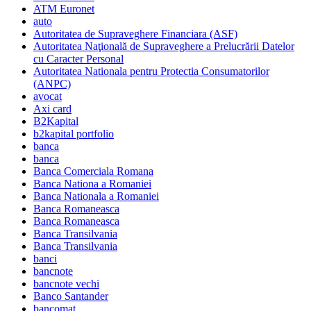
ATM Euronet
auto
Autoritatea de Supraveghere Financiara (ASF)
Autoritatea Naţională de Supraveghere a Prelucrării Datelor
cu Caracter Personal
Autoritatea Nationala pentru Protectia Consumatorilor
(ANPC)
avocat
Axi card
B2Kapital
b2kapital portfolio
banca
banca
Banca Comerciala Romana
Banca Nationa a Romaniei
Banca Nationala a Romaniei
Banca Romaneasca
Banca Romaneasca
Banca Transilvania
Banca Transilvania
banci
bancnote
bancnote vechi
Banco Santander
bancomat