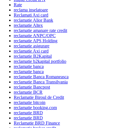
Rate
reclama inselatoare
Reclamati Axi card
reclamatie Alior Bank
reclamatie Altex
reclamatie amanare rate credit
reclamatie ANPC/OPC
reclamatie APS Holding
reclamatie asigurare
reclamatie Axi card
reclamatie B2Kapital
reclamatie b2kapital portfolio
reclamatie banca
reclamatie banca
reclamatie Banca Romaneasca
reclamatie Banca Transilvania
reclamatie Bancpost
reclamatie BCR
Reclamatie Biroul de Credit
reclamatie bitcoin
reclamatie booking.com
reclamatie BRD
reclamatie BRD
Reclamatie BRD Finance