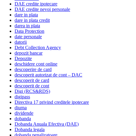
DAE credite ipotecare
DAE credite nevoi personale
dare in plata
dare in plata credit
darea in plata
Data Protection
date personale
datorii
Debt Collection Agency
depozit bancar
Depozite
deschidere cont online
descoperire de card
descoperit autorizat de cont – DAC
descoperit de card
descoperit de cont
Digi (RCS&RDS)
digipass
Directiva 17 privind creditele ipotecare
diurna
dividende
dobanda
Dobanda Anuala Efectiva (DAE)
Dobanda legala
dobanda penalizatoare