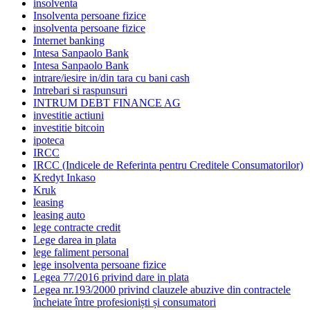
insolventa
Insolventa persoane fizice
insolventa persoane fizice
Internet banking
Intesa Sanpaolo Bank
Intesa Sanpaolo Bank
intrare/iesire in/din tara cu bani cash
Intrebari si raspunsuri
INTRUM DEBT FINANCE AG
investitie actiuni
investitie bitcoin
ipoteca
IRCC
IRCC (Indicele de Referinta pentru Creditele Consumatorilor)
Kredyt Inkaso
Kruk
leasing
leasing auto
lege contracte credit
Lege darea in plata
lege faliment personal
lege insolventa persoane fizice
Legea 77/2016 privind dare in plata
Legea nr.193/2000 privind clauzele abuzive din contractele
încheiate între profesioniști și consumatori