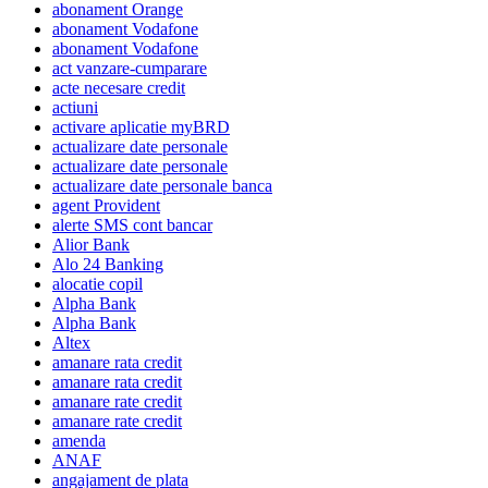
abonament Orange
abonament Vodafone
abonament Vodafone
act vanzare-cumparare
acte necesare credit
actiuni
activare aplicatie myBRD
actualizare date personale
actualizare date personale
actualizare date personale banca
agent Provident
alerte SMS cont bancar
Alior Bank
Alo 24 Banking
alocatie copil
Alpha Bank
Alpha Bank
Altex
amanare rata credit
amanare rata credit
amanare rate credit
amanare rate credit
amenda
ANAF
angajament de plata