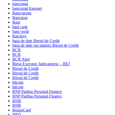
bancomat
bancomat Euronet
Bancoposta
Bancpost
Bani
bani cash
bani vechi
Barclays
baza de date Biroul de Credit
baza de date rau platnici Biroul de Credit
BCR
BCR
BCR Alert
Birou Executor Judecatoresc – BEJ
Biroul de Credit
Biroul de Credit
Biroul de Credit
bitcoin
bitcoin
BNP Paribas Personal Finance
BNP Paribas Personal Finance
BNR
BNR
BonusCard
BRD