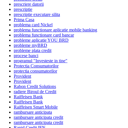
prescriere datorii
prescriptie
prescriptie executare silita
Prima Casa
problema card Nickel
problema functionare aplicatie mobile banking
problema functionare card bancar
probleme aplicatie YOU BRD
probleme myBRD
probleme plata credit
procese banci
programul "Investeste in tine"
Protectia Consumatorilor
protectia consumatorilor
Provident
Provident
Rabon Credit Solutions
radiere Biroul de Credit
Raiffeisen Bank
Raiffeisen Bank
Raiffeisen Smart Mobile
rambursare anticipata
rambursare anticipata credit
rambursare anticipata credit
Rapid Credit IFN