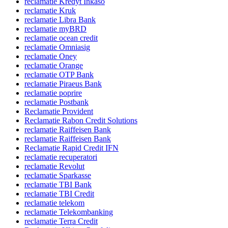
reclamatie Kredyt Inkaso
reclamatie Kruk
reclamatie Libra Bank
reclamatie myBRD
reclamatie ocean credit
reclamatie Omniasig
reclamatie Oney
reclamatie Orange
reclamatie OTP Bank
reclamatie Piraeus Bank
reclamatie poprire
reclamatie Postbank
Reclamatie Provident
Reclamatie Rabon Credit Solutions
reclamatie Raiffeisen Bank
reclamatie Raiffeisen Bank
Reclamatie Rapid Credit IFN
reclamatie recuperatori
reclamatie Revolut
reclamatie Sparkasse
reclamatie TBI Bank
reclamatie TBI Credit
reclamatie telekom
reclamatie Telekombanking
reclamatie Terra Credit