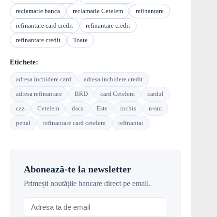
reclamatie banca
reclamatie Cetelem
refinantare
refinantare card credit
refinantare credit
refinantare credit
Toate
Etichete:
adresa inchidere card
adresa inchidere credit
adresa refinantare
BRD
card Cetelem
cardul
caz
Cetelem
daca
Este
inchis
n-am
penal
refinantare card cetelem
refinantat
Abonează-te la newsletter
Primești noutățile bancare direct pe email.