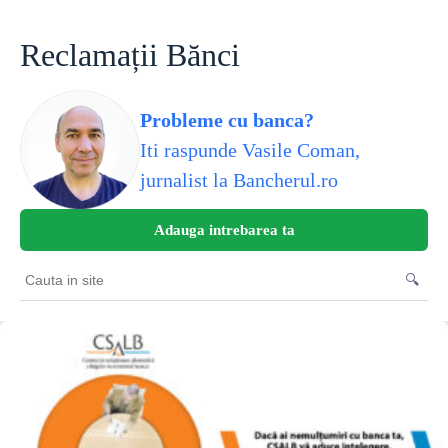
Skip
to
content
Reclamații Bănci
Probleme cu banca?
Iti raspunde Vasile Coman,
jurnalist la Bancherul.ro
Adauga intrebarea ta
🔍
Cauta
in
site