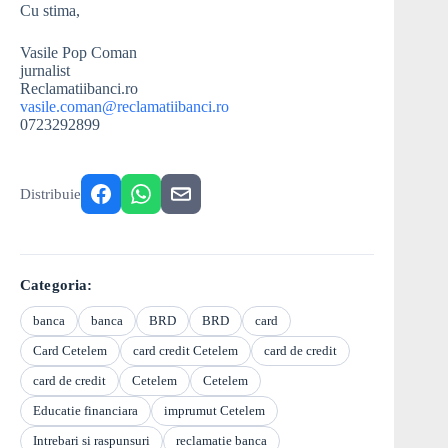
Cu stima,
Vasile Pop Coman
jurnalist
Reclamatiibanci.ro
vasile.coman@reclamatiibanci.ro
0723292899
Distribuie
Categoria:
banca
banca
BRD
BRD
card
Card Cetelem
card credit Cetelem
card de credit
card de credit
Cetelem
Cetelem
Educatie financiara
imprumut Cetelem
Intrebari si raspunsuri
reclamatie banca