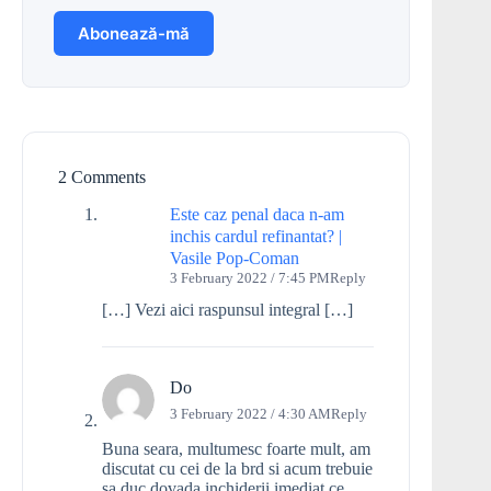
2 Comments
Este caz penal daca n-am
inchis cardul refinantat? |
Vasile Pop-Coman
3 February 2022 / 7:45 PM
Reply
[…] Vezi aici raspunsul integral […]
Do
3 February 2022 / 4:30 AM
Reply
Buna seara, multumesc foarte mult, am
discutat cu cei de la brd si acum trebuie
sa duc dovada inchiderii imediat ce