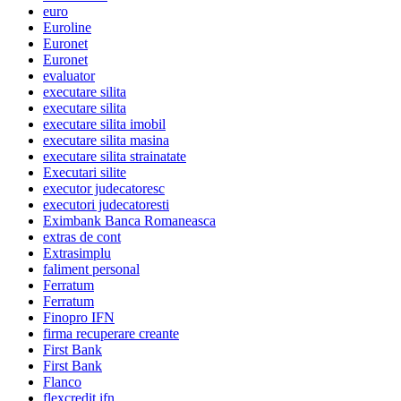
euro
Euroline
Euronet
Euronet
evaluator
executare silita
executare silita
executare silita imobil
executare silita masina
executare silita strainatate
Executari silite
executor judecatoresc
executori judecatoresti
Eximbank Banca Romaneasca
extras de cont
Extrasimplu
faliment personal
Ferratum
Ferratum
Finopro IFN
firma recuperare creante
First Bank
First Bank
Flanco
flexcredit ifn