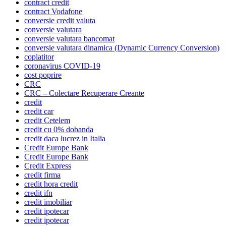
contract credit
contract Vodafone
conversie credit valuta
conversie valutara
conversie valutara bancomat
conversie valutara dinamica (Dynamic Currency Conversion)
coplatitor
coronavirus COVID-19
cost poprire
CRC
CRC – Colectare Recuperare Creante
credit
credit car
credit Cetelem
credit cu 0% dobanda
credit daca lucrez in Italia
Credit Europe Bank
Credit Europe Bank
Credit Express
credit firma
credit hora credit
credit ifn
credit imobiliar
credit ipotecar
credit ipotecar