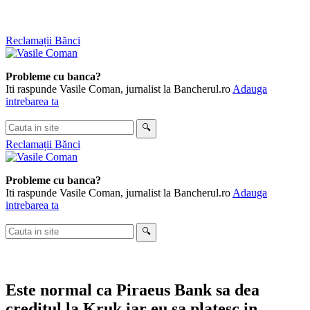
Skip
Reclamații Bănci
to
content
Probleme cu banca?
Iti raspunde Vasile Coman, jurnalist la Bancherul.ro
Adauga
intrebarea ta
Cauta
🔍
in
Reclamații Bănci
site
Probleme cu banca?
Iti raspunde Vasile Coman, jurnalist la Bancherul.ro
Adauga
intrebarea ta
Cauta
🔍
in
site
Este normal ca Piraeus Bank sa dea
creditul la Kruk iar eu sa platesc in