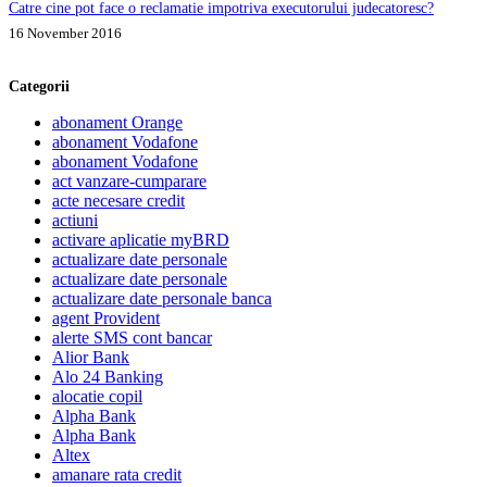
Catre cine pot face o reclamatie impotriva executorului judecatoresc?
16 November 2016
Categorii
abonament Orange
abonament Vodafone
abonament Vodafone
act vanzare-cumparare
acte necesare credit
actiuni
activare aplicatie myBRD
actualizare date personale
actualizare date personale
actualizare date personale banca
agent Provident
alerte SMS cont bancar
Alior Bank
Alo 24 Banking
alocatie copil
Alpha Bank
Alpha Bank
Altex
amanare rata credit