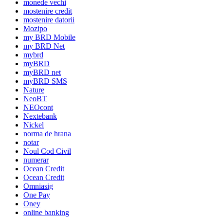
monede vechi
mostenire credit
mostenire datorii
Mozipo
my BRD Mobile
my BRD Net
mybrd
myBRD
myBRD net
myBRD SMS
Nature
NeoBT
NEOcont
Nextebank
Nickel
norma de hrana
notar
Noul Cod Civil
numerar
Ocean Credit
Ocean Credit
Omniasig
One Pay
Oney
online banking