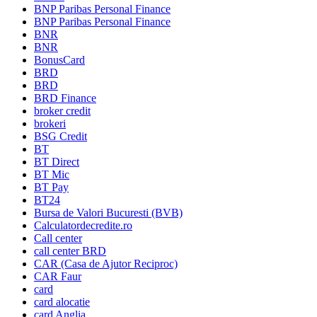
BNP Paribas Personal Finance
BNP Paribas Personal Finance
BNR
BNR
BonusCard
BRD
BRD
BRD Finance
broker credit
brokeri
BSG Credit
BT
BT Direct
BT Mic
BT Pay
BT24
Bursa de Valori Bucuresti (BVB)
Calculatordecredite.ro
Call center
call center BRD
CAR (Casa de Ajutor Reciproc)
CAR Faur
card
card alocatie
card Anglia