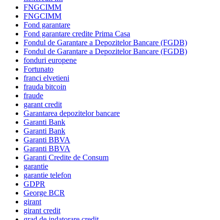
FNGCIMM
FNGCIMM
Fond garantare
Fond garantare credite Prima Casa
Fondul de Garantare a Depozitelor Bancare (FGDB)
Fondul de Garantare a Depozitelor Bancare (FGDB)
fonduri europene
Fortunato
franci elvetieni
frauda bitcoin
fraude
garant credit
Garantarea depozitelor bancare
Garanti Bank
Garanti Bank
Garanti BBVA
Garanti BBVA
Garanti Credite de Consum
garantie
garantie telefon
GDPR
George BCR
girant
girant credit
grad de indatorare credit