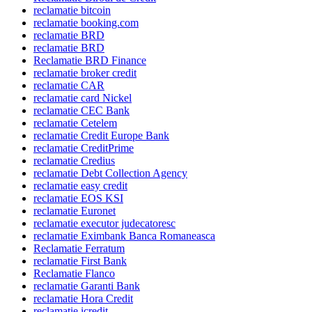
reclamatie bitcoin
reclamatie booking.com
reclamatie BRD
reclamatie BRD
Reclamatie BRD Finance
reclamatie broker credit
reclamatie CAR
reclamatie card Nickel
reclamatie CEC Bank
reclamatie Cetelem
reclamatie Credit Europe Bank
reclamatie CreditPrime
reclamatie Credius
reclamatie Debt Collection Agency
reclamatie easy credit
reclamatie EOS KSI
reclamatie Euronet
reclamatie executor judecatoresc
reclamatie Eximbank Banca Romaneasca
Reclamatie Ferratum
reclamatie First Bank
Reclamatie Flanco
reclamatie Garanti Bank
reclamatie Hora Credit
reclamatie icredit