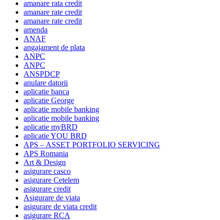
amanare rata credit
amanare rate credit
amanare rate credit
amenda
ANAF
angajament de plata
ANPC
ANPC
ANSPDCP
anulare datorii
aplicatie banca
aplicatie George
aplicatie mobile banking
aplicatie mobile banking
aplicatie myBRD
aplicatie YOU BRD
APS – ASSET PORTFOLIO SERVICING
APS Romania
Art & Design
asigurare casco
asigurare Cetelem
asigurare credit
Asigurare de viata
asigurare de viata credit
asigurare RCA