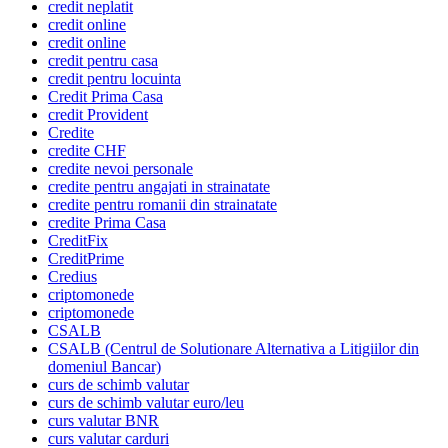
credit neplatit
credit online
credit online
credit pentru casa
credit pentru locuinta
Credit Prima Casa
credit Provident
Credite
credite CHF
credite nevoi personale
credite pentru angajati in strainatate
credite pentru romanii din strainatate
credite Prima Casa
CreditFix
CreditPrime
Credius
criptomonede
criptomonede
CSALB
CSALB (Centrul de Solutionare Alternativa a Litigiilor din
domeniul Bancar)
curs de schimb valutar
curs de schimb valutar euro/leu
curs valutar BNR
curs valutar carduri