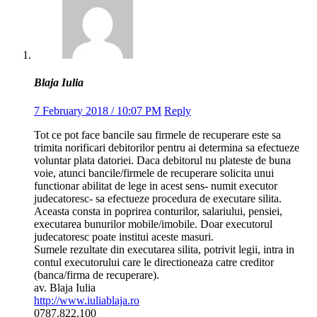
Blaja Iulia
7 February 2018 / 10:07 PM
Reply
Tot ce pot face bancile sau firmele de recuperare este sa
trimita norificari debitorilor pentru ai determina sa efectueze
voluntar plata datoriei. Daca debitorul nu plateste de buna
voie, atunci bancile/firmele de recuperare solicita unui
functionar abilitat de lege in acest sens- numit executor
judecatoresc- sa efectueze procedura de executare silita.
Aceasta consta in poprirea conturilor, salariului, pensiei,
executarea bunurilor mobile/imobile. Doar executorul
judecatoresc poate institui aceste masuri.
Sumele rezultate din executarea silita, potrivit legii, intra in
contul executorului care le directioneaza catre creditor
(banca/firma de recuperare).
av. Blaja Iulia
http://www.iuliablaja.ro
0787.822.100