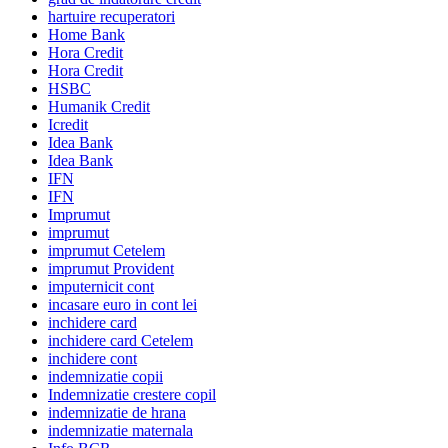
hartuire recuperatori
Home Bank
Hora Credit
Hora Credit
HSBC
Humanik Credit
Icredit
Idea Bank
Idea Bank
IFN
IFN
Imprumut
imprumut
imprumut Cetelem
imprumut Provident
imputernicit cont
incasare euro in cont lei
inchidere card
inchidere card Cetelem
inchidere cont
indemnizatie copii
Indemnizatie crestere copil
indemnizatie de hrana
indemnizatie maternala