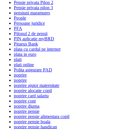
Pensie privata Pilon 2
Pensie privata pilon 3
pensiuni maramures
People
Persoane juridice
PFA
Pilonul 2 de pensii
PIN aplicatie myBRD
Piraeus Bank
plata cu cardul pe internet
plata in euro
plati
plati online
Polita asigurare PAD
poprire
poprire
poprire ajutor maternitate
poprire alocatie copil
poprire card salariu
poprire cont
poprire diurna
poprire pensie
poprire pensie alimentara copil
poprire pensie boala
poprire pensie handicap