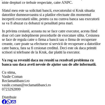
niste drepturi ce trebuie respectate, catre ANPC.
Sfatul meu este sa solicitati bancii, executorului si Kruk situatia
datoriilor dumneavoastra si a platilor efectuate din momentul
inceperii executarii silite, pentru ca nu cumva banca sau executorii
sa va fi abuzat cu dobanzi si penalitati prea mari.
In privinta cesiunii, aceasta nu se face catre executor, acesta fiind
doar cel care indeplineste procedurile de executare silita. Cesiunea
se face de regula catre o firma a bancii sau o firma de recuperare
creante, care poate sa efectueze si servicii de recuperare a datoriilor
catre banca, fara sa fi cesionat creditul. Deci este ok daca primiti
scrisori si telefoane de la Kruk, dar platiti la executor.
Va rog sa reveniti daca nu reusiti sa rezolvati problema cu
banca sau daca aveti nevoie de ajutor sau de alte informatii.
Cu stima,
Vasile Coman
Reclamatiibanci.ro
vasile.coman@reclamatiibanci.ro
0723292899
Distribuie