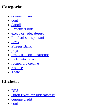
Categoria:
cesiune creante
cont
datorii
Executari silite
executor judecatoresc
Intrebari si raspunsuri
Kruk
Piraeus Bank
poprire
Protectia Consumatorilor
reclamatie banca
recuperare creante
restante
Toate
Etichete:
BEJ
Birou Executor Judecatoresc
cesiune credit
cont