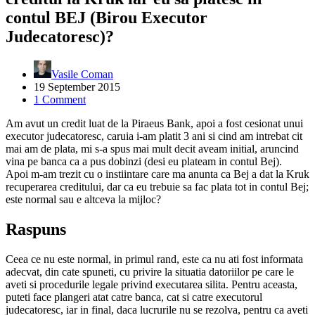
contul BEJ (Birou Executor
Judecatoresc)?
Vasile Coman
19 September 2015
1 Comment
Am avut un credit luat de la Piraeus Bank, apoi a fost cesionat unui
executor judecatoresc, caruia i-am platit 3 ani si cind am intrebat cit
mai am de plata, mi s-a spus mai mult decit aveam initial, aruncind
vina pe banca ca a pus dobinzi (desi eu plateam in contul Bej).
Apoi m-am trezit cu o instiintare care ma anunta ca Bej a dat la Kruk
recuperarea creditului, dar ca eu trebuie sa fac plata tot in contul Bej;
este normal sau e altceva la mijloc?
Raspuns
Ceea ce nu este normal, in primul rand, este ca nu ati fost informata
adecvat, din cate spuneti, cu privire la situatia datoriilor pe care le
aveti si procedurile legale privind executarea silita. Pentru aceasta,
puteti face plangeri atat catre banca, cat si catre executorul
judecatoresc, iar in final, daca lucrurile nu se rezolva, pentru ca aveti