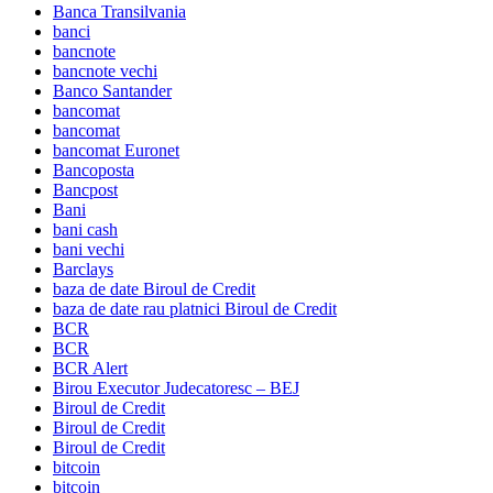
Banca Transilvania
banci
bancnote
bancnote vechi
Banco Santander
bancomat
bancomat
bancomat Euronet
Bancoposta
Bancpost
Bani
bani cash
bani vechi
Barclays
baza de date Biroul de Credit
baza de date rau platnici Biroul de Credit
BCR
BCR
BCR Alert
Birou Executor Judecatoresc – BEJ
Biroul de Credit
Biroul de Credit
Biroul de Credit
bitcoin
bitcoin