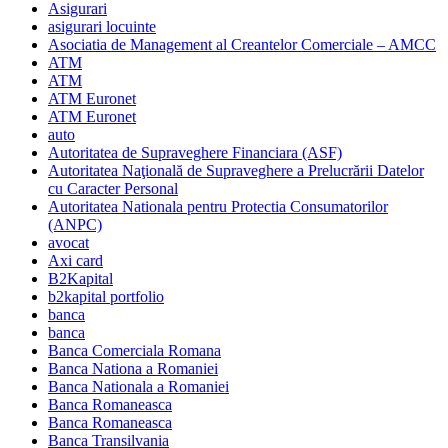
Asigurari
asigurari locuinte
Asociatia de Management al Creantelor Comerciale – AMCC
ATM
ATM
ATM Euronet
ATM Euronet
auto
Autoritatea de Supraveghere Financiara (ASF)
Autoritatea Naţională de Supraveghere a Prelucrării Datelor
cu Caracter Personal
Autoritatea Nationala pentru Protectia Consumatorilor
(ANPC)
avocat
Axi card
B2Kapital
b2kapital portfolio
banca
banca
Banca Comerciala Romana
Banca Nationa a Romaniei
Banca Nationala a Romaniei
Banca Romaneasca
Banca Romaneasca
Banca Transilvania