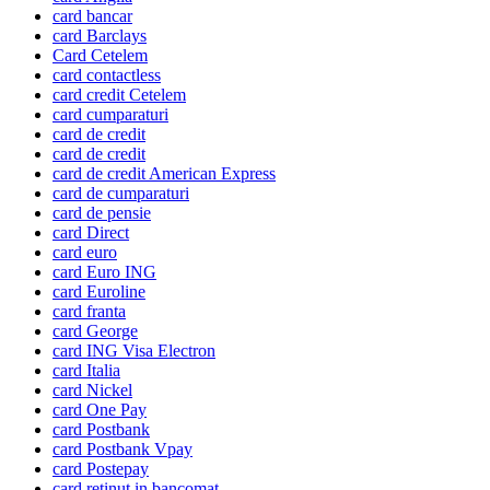
card bancar
card Barclays
Card Cetelem
card contactless
card credit Cetelem
card cumparaturi
card de credit
card de credit
card de credit American Express
card de cumparaturi
card de pensie
card Direct
card euro
card Euro ING
card Euroline
card franta
card George
card ING Visa Electron
card Italia
card Nickel
card One Pay
card Postbank
card Postbank Vpay
card Postepay
card retinut in bancomat