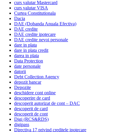
curs valutar Mastercard
curs valutar VISA
Curtea Constitutionala
Dacia
DAE (Dobanda Anuala Efectiva)
DAE credite
DAE credite ipotecare
DAE credite nevoi personale
dare in plata
dare in plata credit
darea in plata
Data Protection
date personale
datorii
Debt Collection Agency
depozit bancar
Depozite
deschidere cont online
descoperire de card
descoperit autorizat de cont – DAC
descoperit de card
descoperit de cont
Digi (RCS&RDS)
digipass
Directiva 17 privind creditele ipotecare