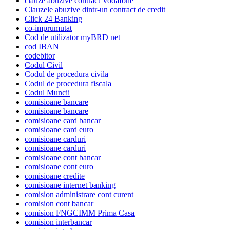
clauze abuzive contract Vodafone
Clauzele abuzive dintr-un contract de credit
Click 24 Banking
co-imprumutat
Cod de utilizator myBRD net
cod IBAN
codebitor
Codul Civil
Codul de procedura civila
Codul de procedura fiscala
Codul Muncii
comisioane bancare
comisioane bancare
comisioane card bancar
comisioane card euro
comisioane carduri
comisioane carduri
comisioane cont bancar
comisioane cont euro
comisioane credite
comisioane internet banking
comision administrare cont curent
comision cont bancar
comision FNGCIMM Prima Casa
comision interbancar