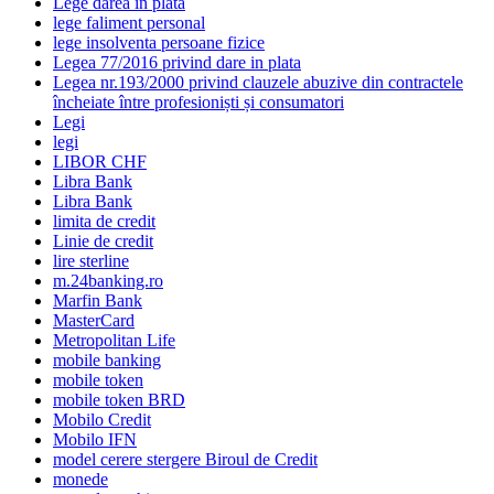
Lege darea in plata
lege faliment personal
lege insolventa persoane fizice
Legea 77/2016 privind dare in plata
Legea nr.193/2000 privind clauzele abuzive din contractele
încheiate între profesioniști și consumatori
Legi
legi
LIBOR CHF
Libra Bank
Libra Bank
limita de credit
Linie de credit
lire sterline
m.24banking.ro
Marfin Bank
MasterCard
Metropolitan Life
mobile banking
mobile token
mobile token BRD
Mobilo Credit
Mobilo IFN
model cerere stergere Biroul de Credit
monede