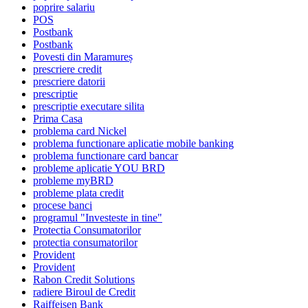
poprire salariu
POS
Postbank
Postbank
Povesti din Maramureș
prescriere credit
prescriere datorii
prescriptie
prescriptie executare silita
Prima Casa
problema card Nickel
problema functionare aplicatie mobile banking
problema functionare card bancar
probleme aplicatie YOU BRD
probleme myBRD
probleme plata credit
procese banci
programul "Investeste in tine"
Protectia Consumatorilor
protectia consumatorilor
Provident
Provident
Rabon Credit Solutions
radiere Biroul de Credit
Raiffeisen Bank