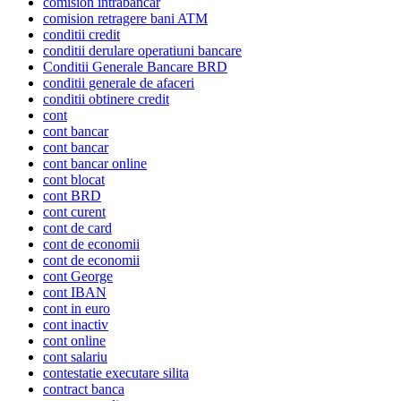
comision intrabancar
comision retragere bani ATM
conditii credit
conditii derulare operatiuni bancare
Conditii Generale Bancare BRD
conditii generale de afaceri
conditii obtinere credit
cont
cont bancar
cont bancar
cont bancar online
cont blocat
cont BRD
cont curent
cont de card
cont de economii
cont de economii
cont George
cont IBAN
cont in euro
cont inactiv
cont online
cont salariu
contestatie executare silita
contract banca