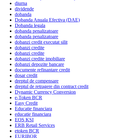
diurna
dividende
dobanda
Dobanda Anuala Efectiva (DAE)
Dobanda legala
dobanda penalizatoare
dobanda penalizatoare
dobanzi credit executat silit
dobanzi credite
dobanzi credite
dobanzi credite imobiliare
dobanzi depozite bancare
documente refinantare credit
dosar credit
dreptul de compensare
dreptul de retragere din contract credit
Dynamic Currency Conversion
e-Token BCR
Easy Credit
Educatie financiara
educatie financiara
EOS KSI
ERB Retail Services
etoken BCR
EURIBOR