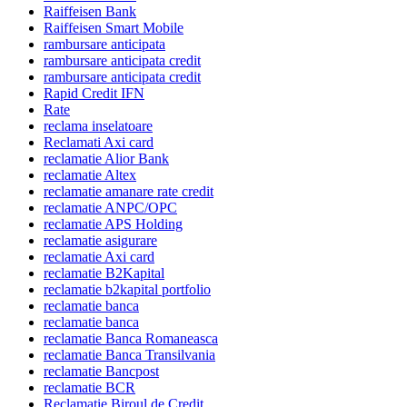
Raiffeisen Bank
Raiffeisen Smart Mobile
rambursare anticipata
rambursare anticipata credit
rambursare anticipata credit
Rapid Credit IFN
Rate
reclama inselatoare
Reclamati Axi card
reclamatie Alior Bank
reclamatie Altex
reclamatie amanare rate credit
reclamatie ANPC/OPC
reclamatie APS Holding
reclamatie asigurare
reclamatie Axi card
reclamatie B2Kapital
reclamatie b2kapital portfolio
reclamatie banca
reclamatie banca
reclamatie Banca Romaneasca
reclamatie Banca Transilvania
reclamatie Bancpost
reclamatie BCR
Reclamatie Biroul de Credit