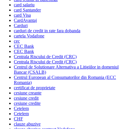
card salariu
card Santander
card Visa
CardAvantaj
Carduri
carduri de credit in rate fara dobanda
cartela Vodafone
cec
CEC Bank
CEC Bank
Centrala Riscului de Credit (CRC)
Centrala Riscului de Credit (CRC)
Centrul de Solutionare Alternativa a Litigiilor in domeniul
Bancar (CSALB)
Centrul European al Consumatorilor din Romania (ECC
Romania)
certificat de proprietate
cesiune creante
cesiune credit
cesiune credite
Cetelem
Cetelem
CHF
clauze abuzive