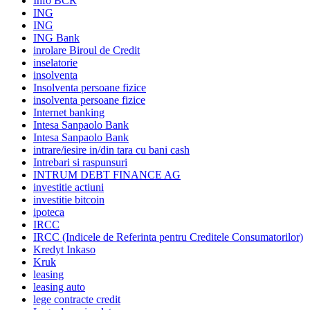
Info BCR
ING
ING
ING Bank
inrolare Biroul de Credit
inselatorie
insolventa
Insolventa persoane fizice
insolventa persoane fizice
Internet banking
Intesa Sanpaolo Bank
Intesa Sanpaolo Bank
intrare/iesire in/din tara cu bani cash
Intrebari si raspunsuri
INTRUM DEBT FINANCE AG
investitie actiuni
investitie bitcoin
ipoteca
IRCC
IRCC (Indicele de Referinta pentru Creditele Consumatorilor)
Kredyt Inkaso
Kruk
leasing
leasing auto
lege contracte credit