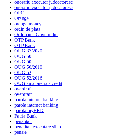
onorariu executor judecatoresc
onorariu executor judecatoresc
OPC
Orange
orange money
ordin de plata
Ordonanta Guvernului
OTP Bank
OTP Bank
OUG 37/2020
OUG 50
OUG 50
OUG 50/2010
OUG 52
OUG 52/2016
OUG amanare rata credit
overdraft
overdraft
parola internet banking
parola internet banking
parola myBRD
Patria Bank
penalitati
penalitati executare silita
pensie