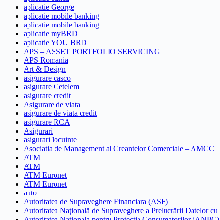
aplicatie George
aplicatie mobile banking
aplicatie mobile banking
aplicatie myBRD
aplicatie YOU BRD
APS – ASSET PORTFOLIO SERVICING
APS Romania
Art & Design
asigurare casco
asigurare Cetelem
asigurare credit
Asigurare de viata
asigurare de viata credit
asigurare RCA
Asigurari
asigurari locuinte
Asociatia de Management al Creantelor Comerciale – AMCC
ATM
ATM
ATM Euronet
ATM Euronet
auto
Autoritatea de Supraveghere Financiara (ASF)
Autoritatea Naţională de Supraveghere a Prelucrării Datelor cu
Autoritatea Nationala pentru Protectia Consumatorilor (ANPC)