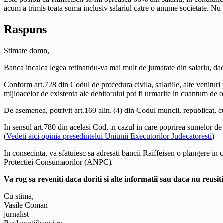
acum a trimis toata suma inclusiv salariul catre o anume societate. N
Raspuns
Stimate domn,
Banca incalca legea retinandu-va mai mult de jumatate din salariu, dac
Conform art.728 din Codul de procedura civila, salariile, alte venituri p
mijloacelor de existenta ale debitorului pot fi urmarite in cuantum de o 
De asemenea, potrivit art.169 alin. (4) din Codul muncii, republicat, cu 
In sensul art.780 din acelasi Cod, in cazul in care poprirea sumelor de 
(
Vedeti aici opinia presedintelui Uniunii Executorilor Judecatoresti
)
In consecinta, va sfatuiesc sa adresati bancii Raiffeisen o plangere in ca
Protectiei Consumaorilor (ANPC).
Va rog sa reveniti daca doriti si alte informatii sau daca nu reusit
Cu stima,
Vasile Coman
jurnalist
Reclamatiibanci.ro