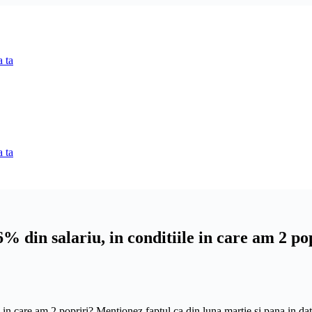
 ta
 ta
6% din salariu, in conditiile in care am 2 po
 in care am 2 popriri? Mentionez faptul ca din luna martie si pana in data