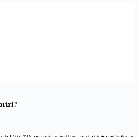
priri?
 de 17.05.2016 banca mi-a retinut bani si nu i-a trimis creditorilor iar