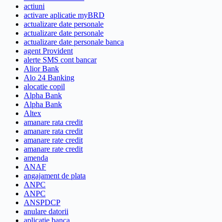
actiuni
activare aplicatie myBRD
actualizare date personale
actualizare date personale
actualizare date personale banca
agent Provident
alerte SMS cont bancar
Alior Bank
Alo 24 Banking
alocatie copil
Alpha Bank
Alpha Bank
Altex
amanare rata credit
amanare rata credit
amanare rate credit
amanare rate credit
amenda
ANAF
angajament de plata
ANPC
ANPC
ANSPDCP
anulare datorii
aplicatie banca