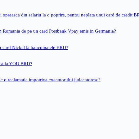
i opreasca din salariu la o poprire, pentru neplata unui card de credit 
 in Romania de pe un card Postbank Vpay emis in Germania?
un card Nickel la bancomatele BRD?
icatia YOU BRD?
ce o reclamatie impotriva executorului judecatoresc?