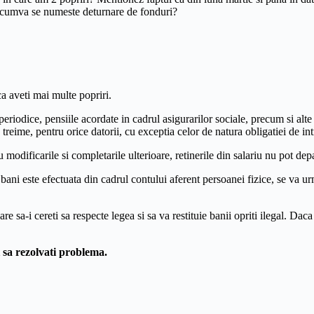
u cumva se numeste deturnare de fonduri?
a aveti mai multe popriri.
eriodice, pensiile acordate in cadrul asigurarilor sociale, precum si alte 
treime, pentru orice datorii, cu exceptia celor de natura obligatiei de int
modificarile si completarile ulterioare, retinerile din salariu nu pot depa
bani este efectuata din cadrul contului aferent persoanei fizice, se va ur
re sa-i cereti sa respecte legea si sa va restituie banii opriti ilegal. Da
i sa rezolvati problema.