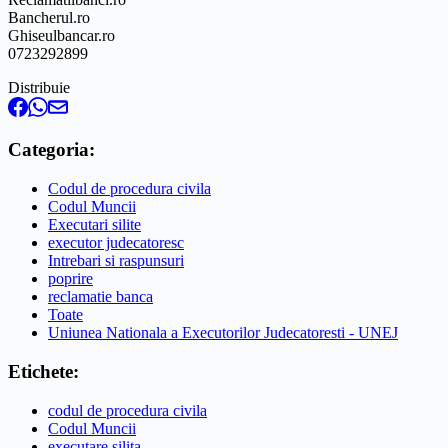
Bancherul.ro
Ghiseulbancar.ro
0723292899
Distribuie
Categoria:
Codul de procedura civila
Codul Muncii
Executari silite
executor judecatoresc
Intrebari si raspunsuri
poprire
reclamatie banca
Toate
Uniunea Nationala a Executorilor Judecatoresti - UNEJ
Etichete:
codul de procedura civila
Codul Muncii
executare silita