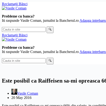
Skip
Reclamații Bănci
to
content
Probleme cu banca?
Iti raspunde Vasile Coman, jurnalist la Bancherul.ro
Adauga intrebarea
Cauta
🔍
in
Reclamații Bănci
site
Probleme cu banca?
Iti raspunde Vasile Coman, jurnalist la Bancherul.ro
Adauga intrebarea
Cauta
🔍
in
site
Este posibil ca Raiffeisen sa-mi opreasca 6
Vasile Coman
20 May 2016
Este posibil ca Raiffeisen sa-mi opreasca 66% din salariu, in conditiile