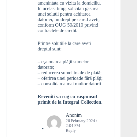
amenintata cu vizita la domiciliu.
In acelasi timp, solicitati gasirea
unei solutii pentru achitarea
datoriei, un drept pe care-l aveti,
conform OUG 50/2010 privind
contractele de credit.
Printre solutiile la care aveti
dreptul sunt:
– eşalonarea plăţii sumelor
datorate;
– reducerea sumei totale de plată;
– oferirea unei perioade fără plăţi;
– consolidarea mai multor datorii.
Reveniti va rog cu raspunsul
primit de la Integral Collection.
Anonim
26 February 2024 /
2:04 PM
Reply