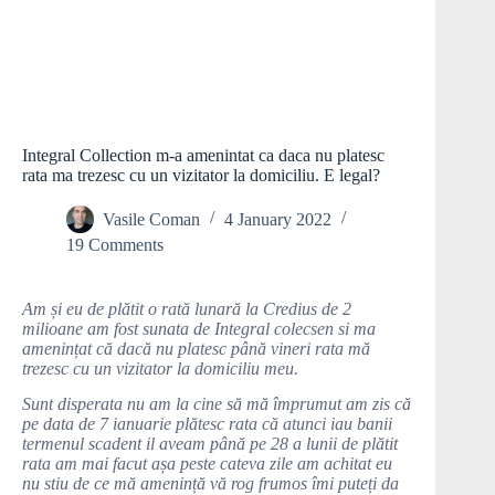
Integral Collection m-a amenintat ca daca nu platesc
rata ma trezesc cu un vizitator la domiciliu. E legal?
Vasile Coman
4 January 2022
19 Comments
Am și eu de plătit o rată lunară la Credius de 2
milioane am fost sunata de Integral colecsen si ma
amenințat că dacă nu platesc până vineri rata mă
trezesc cu un vizitator la domiciliu meu.
Sunt disperata nu am la cine să mă împrumut am zis că
pe data de 7 ianuarie plătesc rata că atunci iau banii
termenul scadent il aveam până pe 28 a lunii de plătit
rata am mai facut așa peste cateva zile am achitat eu
nu stiu de ce mă amenință vă rog frumos îmi puteți da