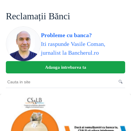
Skip
to
content
Reclamații Bănci
Probleme cu banca?
Iti raspunde Vasile Coman,
jurnalist la Bancherul.ro
Adauga intrebarea ta
🔍
Cauta
in
site