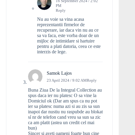
16 September 2024 / 2:02
PM
Reply
Nu au voie sa vina acasa
reprezentantii firmelor de
recuperare, iar daca vin nu au ce
sa va faca, este vorba doar de un
mijloc de intimidare si hartuire
pentru a plati datoria, ceea ce este
interzis de lege.
Samok Lajos
23 April 2024 / 9:02 AM
Reply
Buna Ziua De la Integral Collection au
spus daca ier nu platesc O sa vine la
Domiciul ok (Dar am spus ca nu pot
ier sa platesc numa azi si au zis sa sun
inapoi dar nustiu nu raspubde au blokat
sí nr de telefon cand vreu sa sun sa zic
ca am platit (astea un credit cel mai
bun)
Sincer si aveti oameni foarte bun cine