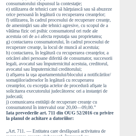
consumatorului răspunsul la contestaţie;
e) utilizarea de tehnici care să hărţuiască sau să abuzeze
orice persoană în legătură cu recuperarea creanţelor;
f) utilizarea, în cadrul procesului de recuperare creanţe,
de ameninţări sau alte tehnici agresive, cu scopul de a
vătăma fizic ori psihic consumatorul ori rude ale
acestuia ori de a-i afecta reputaţia sau proprietatea;
g) contactarea consumatorului, în cadrul procesului de
recuperare creanţe, la locul de muncă al acestuia;
h) contactarea, în legătură cu recuperarea creanţelor, a
oricărei altei persoane diferită de consumator, succesorii
legali, avocatul sau împuternicitul acestuia, creditorul,
avocatul sau împuternicitul creditorului;
i) afişarea la uşa apartamentului/blocului a notificărilor/
somaţiilor/adreselor în legătură cu recuperarea
creanţelor, cu excepţia actelor de procedură afişate la
solicitarea executorului judecătoresc ori a instanţei de
judecată;
j) comunicarea entităţii de recuperare creanţe cu
consumatorul în intervalul orar 20,00—09,00.”
Iata prevederile art. 711 din OUG 52/2016 cu privire
la planul de achitare a datoriilor:
„Art. 711. — Entitatea care desfăşoară activitatea de