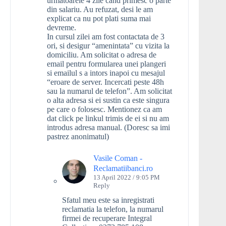
urmatoarele 4 zile cand primesc o parte
din salariu. Au refuzat, desi le am
explicat ca nu pot plati suma mai
devreme.
In cursul zilei am fost contactata de 3
ori, si desigur “amenintata” cu vizita la
domiciliu. Am solicitat o adresa de
email pentru formularea unei plangeri
si emailul s a intors inapoi cu mesajul
“eroare de server. Incercati peste 48h
sau la numarul de telefon”. Am solicitat
o alta adresa si ei sustin ca este singura
pe care o folosesc. Mentionez ca am
dat click pe linkul trimis de ei si nu am
introdus adresa manual. (Doresc sa imi
pastrez anonimatul)
Vasile Coman -
Reclamatiibanci.ro
13 April 2022 / 9:05 PM
Reply
Sfatul meu este sa inregistrati
reclamatia la telefon, la numarul
firmei de recuperare Integral