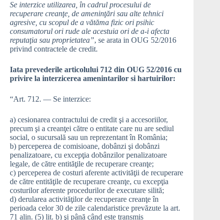
Se interzice utilizarea, în cadrul procesului de
recuperare creanţe, de ameninţări sau alte tehnici
agresive, cu scopul de a vătăma fizic ori psihic
consumatorul ori rude ale acestuia ori de a-i afecta
reputaţia sau proprietatea”
, se arata in OUG 52/2016
privind contractele de credit.
Iata prevederile articolului 712 din OUG 52/2016 cu
privire la interzicerea amenintarilor si hartuirilor:
“Art. 712. — Se interzice:
a) cesionarea contractului de credit şi a accesoriilor,
precum şi a creanţei către o entitate care nu are sediul
social, o sucursală sau un reprezentant în România;
b) perceperea de comisioane, dobânzi şi dobânzi
penalizatoare, cu excepţia dobânzilor penalizatoare
legale, de către entităţile de recuperare creanţe;
c) perceperea de costuri aferente activităţii de recuperare
de către entităţile de recuperare creanţe, cu excepţia
costurilor aferente procedurilor de executare silită;
d) derularea activităţilor de recuperare creanţe în
perioada celor 30 de zile calendaristice prevăzute la art.
71 alin. (5) lit. b) şi până când este transmis