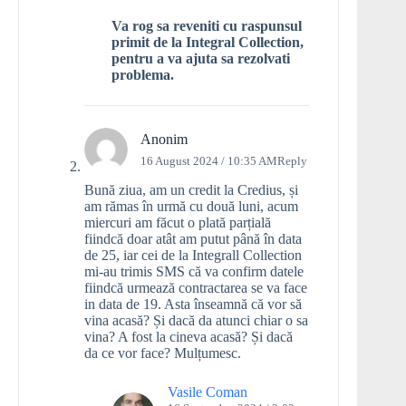
Va rog sa reveniti cu raspunsul
primit de la Integral Collection,
pentru a va ajuta sa rezolvati
problema.
Anonim
16 August 2024 / 10:35 AM
Reply
Bună ziua, am un credit la Credius, și
am rămas în urmă cu două luni, acum
miercuri am făcut o plată parțială
fiindcă doar atât am putut până în data
de 25, iar cei de la Integrall Collection
mi-au trimis SMS că va confirm datele
fiindcă urmează contractarea se va face
in data de 19. Asta înseamnă că vor să
vina acasă? Și dacă da atunci chiar o sa
vina? A fost la cineva acasă? Și dacă
da ce vor face? Mulțumesc.
Vasile Coman