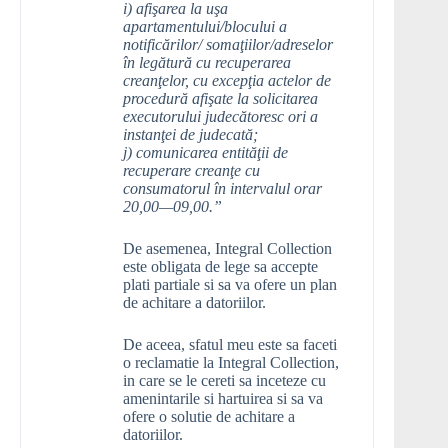
i) afişarea la uşa
apartamentului/blocului a
notificărilor/ somaţiilor/adreselor
în legătură cu recuperarea
creanţelor, cu excepţia actelor de
procedură afişate la solicitarea
executorului judecătoresc ori a
instanţei de judecată;
j) comunicarea entităţii de
recuperare creanţe cu
consumatorul în intervalul orar
20,00—09,00.”
De asemenea, Integral Collection
este obligata de lege sa accepte
plati partiale si sa va ofere un plan
de achitare a datoriilor.
De aceea, sfatul meu este sa faceti
o reclamatie la Integral Collection,
in care se le cereti sa inceteze cu
amenintarile si hartuirea si sa va
ofere o solutie de achitare a
datoriilor.