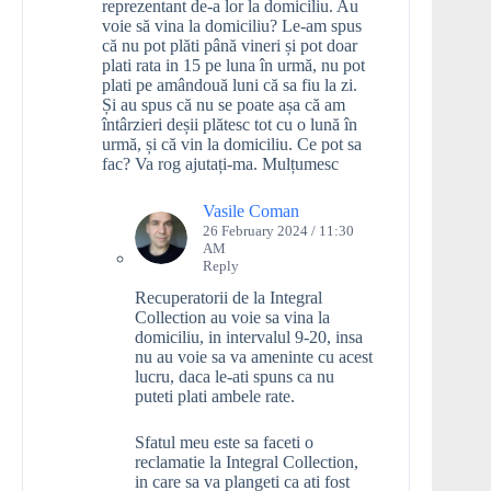
reprezentant de-a lor la domiciliu. Au
voie să vina la domiciliu? Le-am spus
că nu pot plăti până vineri și pot doar
plati rata in 15 pe luna în urmă, nu pot
plati pe amândouă luni că sa fiu la zi.
Și au spus că nu se poate așa că am
întârzieri deșii plătesc tot cu o lună în
urmă, și că vin la domiciliu. Ce pot sa
fac? Va rog ajutați-ma. Mulțumesc
Vasile Coman
26 February 2024 / 11:30
AM
Reply
Recuperatorii de la Integral
Collection au voie sa vina la
domiciliu, in intervalul 9-20, insa
nu au voie sa va ameninte cu acest
lucru, daca le-ati spuns ca nu
puteti plati ambele rate.
Sfatul meu este sa faceti o
reclamatie la Integral Collection,
in care sa va plangeti ca ati fost