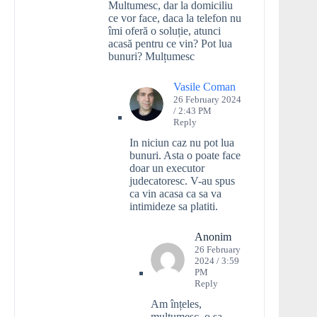
Multumesc, dar la domiciliu
ce vor face, daca la telefon nu
îmi oferă o soluție, atunci
acasă pentru ce vin? Pot lua
bunuri? Mulțumesc
Vasile Coman
26 February 2024
/ 2:43 PM
Reply
In niciun caz nu pot lua
bunuri. Asta o poate face
doar un executor
judecatoresc. V-au spus
ca vin acasa ca sa va
intimideze sa platiti.
Anonim
26 February
2024 / 3:59
PM
Reply
Am înțeles,
mulțumesc, o sa