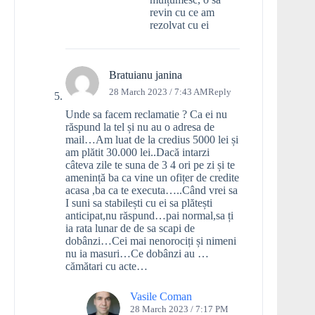
revin cu ce am
rezolvat cu ei
Bratuianu janina
28 March 2023 / 7:43 AM
Reply
Unde sa facem reclamatie ? Ca ei nu
răspund la tel și nu au o adresa de
mail…Am luat de la credius 5000 lei și
am plătit 30.000 lei..Dacă intarzi
câteva zile te suna de 3 4 ori pe zi și te
amenință ba ca vine un ofițer de credite
acasa ,ba ca te executa…..Când vrei sa
I suni sa stabilești cu ei sa plătești
anticipat,nu răspund…pai normal,sa ți
ia rata lunar de de sa scapi de
dobânzi…Cei mai nenorociți și nimeni
nu ia masuri…Ce dobânzi au …
cămătari cu acte…
Vasile Coman
28 March 2023 / 7:17 PM