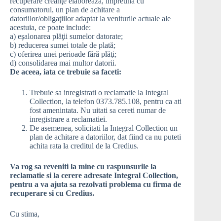
recuperare creanţe elaborează, împreună cu
consumatorul, un plan de achitare a
datoriilor/obligaţiilor adaptat la veniturile actuale ale
acestuia, ce poate include:
a) eşalonarea plăţii sumelor datorate;
b) reducerea sumei totale de plată;
c) oferirea unei perioade fără plăţi;
d) consolidarea mai multor datorii.
De aceea, iata ce trebuie sa faceti:
Trebuie sa inregistrati o reclamatie la Integral
Collection, la telefon 0373.785.108, pentru ca ati
fost amenintata. Nu uitati sa cereti numar de
inregistrare a reclamatiei.
De asemenea, solicitati la Integral Collection un
plan de achitare a datoriilor, dat fiind ca nu puteti
achita rata la creditul de la Credius.
Va rog sa reveniti la mine cu raspunsurile la
reclamatie si la cerere adresate Integral Collection,
pentru a va ajuta sa rezolvati problema cu firma de
recuperare si cu Credius.
Cu stima,