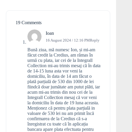
19 Comments
Ioan
16 August 2024 / 12:16 PM
Reply
Bună ziua, mă numesc Ion, și mi-am
făcut credit la Credius, am rămas în
urmă cu plata, iar cei de la Integrall
Collection mi-au trimis mesaj că în data
de 14-15 luna asta vor veni la
domiciliu, în data de 14 am făcut o
plată parțială de 530 din 1000 de lei
fiindcă doar jumătate am putut plăti, iar
acum mi-au trimis din nou cei de la
Integrall Collection mesaj că vor veni
la domiciliu în data de 19 luna aceasta.
Menționez că pentru plata parțială in
valoare de 530 lei nu am primit încă
confirmarea de la Credius că s-a
înregistrat cu toate că în aplicația
bancara apare plata efectuata pentru