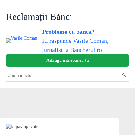
Skip
to
content
Reclamații Bănci
Probleme cu banca?
Iti raspunde Vasile Coman,
jurnalist la Bancherul.ro
Adauga intrebarea ta
🔍
Cauta
in
site