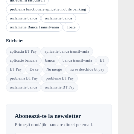
Intrebari si raspunsuri
problema functionare aplicatie mobile banking
reclamatie banca
reclamatie banca
reclamatie Banca Transilvania
Toate
Etichete:
aplicatia BT Pay
aplicatie banca transilvania
aplicatie bancara
banca
banca transilvania
BT
BT Pay
De ce
Nu merge
nu se deschide bt pay
problema BT Pay
probleme BT Pay
reclamatie banca
reclamatie BT Pay
Abonează-te la newsletter
Primești noutățile bancare direct pe email.