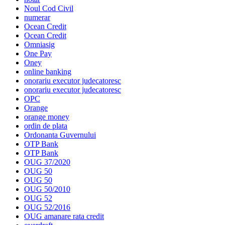
Noul Cod Civil
numerar
Ocean Credit
Ocean Credit
Omniasig
One Pay
Oney
online banking
onorariu executor judecatoresc
onorariu executor judecatoresc
OPC
Orange
orange money
ordin de plata
Ordonanta Guvernului
OTP Bank
OTP Bank
OUG 37/2020
OUG 50
OUG 50
OUG 50/2010
OUG 52
OUG 52/2016
OUG amanare rata credit