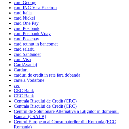
card George
card ING Visa Electron
card Italia
card Nickel
card One Pay
card Postbank
card Postbank Vpay
card Postepay
card retinut in bancomat
card salariu
card Santander
card Visa
CardAvantaj
Carduri
carduri de credit in rate fara dobanda
cartela Vodafone
cec
CEC Bank
CEC Bank
Centrala Riscului de Credit (CRC)
Centrala Riscului de Credit (CRC)
Centrul de Solutionare Alternativa a Litigiilor in domeniul
Bancar (CSALB)
Centrul European al Consumatorilor din Romania (ECC
Romania)