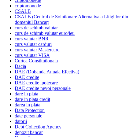
criptomonede
criptomonede
CSALB
CSALB (Centrul de Solutionare Alternativa a Litigiilor din
domeniul Bancar)
curs de schimb valutar
curs de schimb valutar euro/leu
curs valutar BNR
curs valutar carduri
curs valutar Mastercard
curs valutar VISA
Curtea Constitutionala
Dacia
DAE (Dobanda Anuala Efectiva)
DAE credite
DAE credite ipotecare
DAE credite nevoi personale
dare in plata
dare in plata credit
darea in plata
Data Protection
date personale
datorii
Debt Collection Agency
depozit bancar