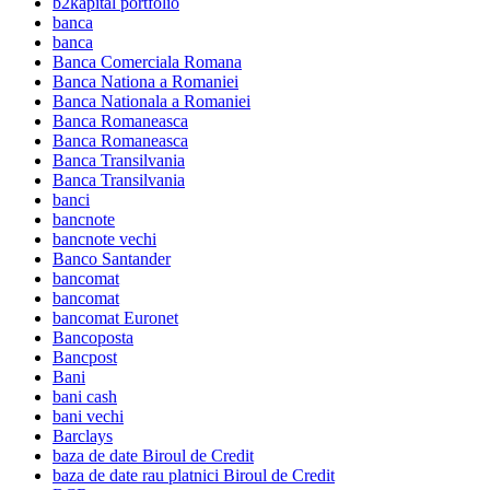
b2kapital portfolio
banca
banca
Banca Comerciala Romana
Banca Nationa a Romaniei
Banca Nationala a Romaniei
Banca Romaneasca
Banca Romaneasca
Banca Transilvania
Banca Transilvania
banci
bancnote
bancnote vechi
Banco Santander
bancomat
bancomat
bancomat Euronet
Bancoposta
Bancpost
Bani
bani cash
bani vechi
Barclays
baza de date Biroul de Credit
baza de date rau platnici Biroul de Credit