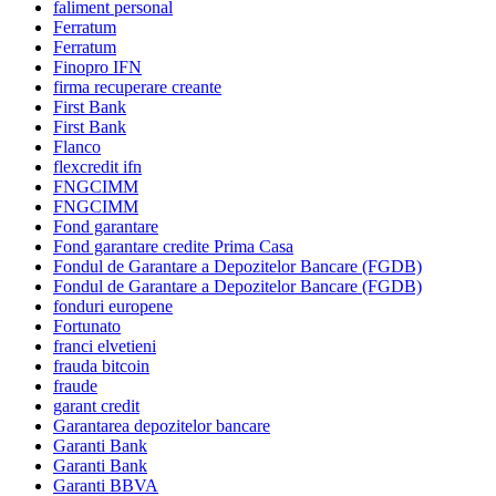
faliment personal
Ferratum
Ferratum
Finopro IFN
firma recuperare creante
First Bank
First Bank
Flanco
flexcredit ifn
FNGCIMM
FNGCIMM
Fond garantare
Fond garantare credite Prima Casa
Fondul de Garantare a Depozitelor Bancare (FGDB)
Fondul de Garantare a Depozitelor Bancare (FGDB)
fonduri europene
Fortunato
franci elvetieni
frauda bitcoin
fraude
garant credit
Garantarea depozitelor bancare
Garanti Bank
Garanti Bank
Garanti BBVA