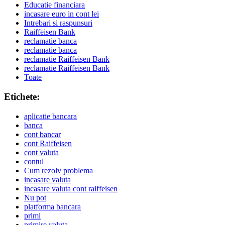
Educatie financiara
incasare euro in cont lei
Intrebari si raspunsuri
Raiffeisen Bank
reclamatie banca
reclamatie banca
reclamatie Raiffeisen Bank
reclamatie Raiffeisen Bank
Toate
Etichete:
aplicatie bancara
banca
cont bancar
cont Raiffeisen
cont valuta
contul
Cum rezolv problema
incasare valuta
incasare valuta cont raiffeisen
Nu pot
platforma bancara
primi
primire valuta