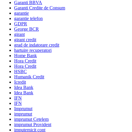
Garanti BBVA
Garanti Credite de Consum
garantie
garantie telefon
GDPR
George BCR
girant
girant credit
grad de indatorare credit
hartuire recuperatori
Home Bank
Hora Credit
Hora Credit
HSBC
Humanik Credit
Icredit
Idea Bank
Idea Bank
IFN
IFN
Imprumut
imprumut
imprumut Cetelem
imprumut Provident
imputernicit cont