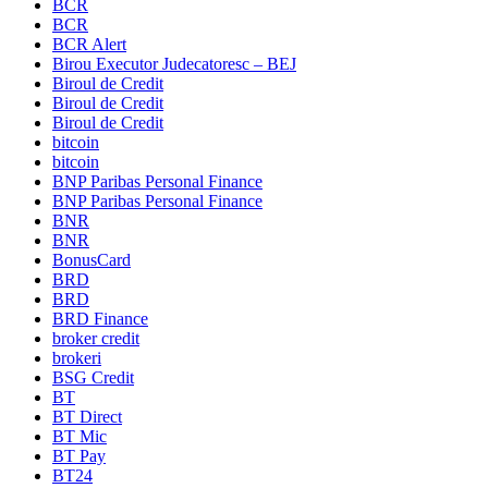
BCR
BCR
BCR Alert
Birou Executor Judecatoresc – BEJ
Biroul de Credit
Biroul de Credit
Biroul de Credit
bitcoin
bitcoin
BNP Paribas Personal Finance
BNP Paribas Personal Finance
BNR
BNR
BonusCard
BRD
BRD
BRD Finance
broker credit
brokeri
BSG Credit
BT
BT Direct
BT Mic
BT Pay
BT24