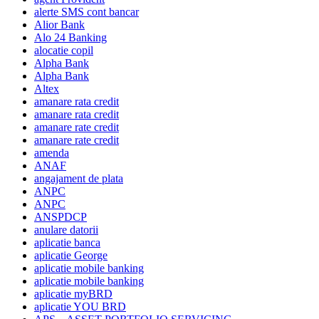
alerte SMS cont bancar
Alior Bank
Alo 24 Banking
alocatie copil
Alpha Bank
Alpha Bank
Altex
amanare rata credit
amanare rata credit
amanare rate credit
amanare rate credit
amenda
ANAF
angajament de plata
ANPC
ANPC
ANSPDCP
anulare datorii
aplicatie banca
aplicatie George
aplicatie mobile banking
aplicatie mobile banking
aplicatie myBRD
aplicatie YOU BRD