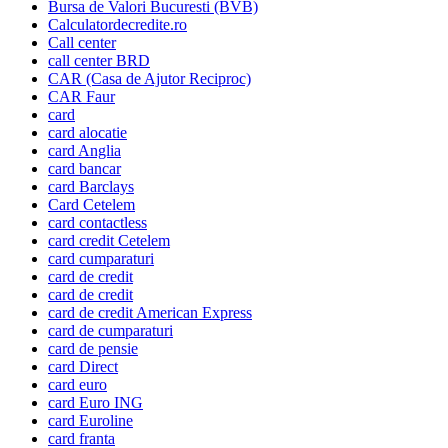
Bursa de Valori Bucuresti (BVB)
Calculatordecredite.ro
Call center
call center BRD
CAR (Casa de Ajutor Reciproc)
CAR Faur
card
card alocatie
card Anglia
card bancar
card Barclays
Card Cetelem
card contactless
card credit Cetelem
card cumparaturi
card de credit
card de credit
card de credit American Express
card de cumparaturi
card de pensie
card Direct
card euro
card Euro ING
card Euroline
card franta