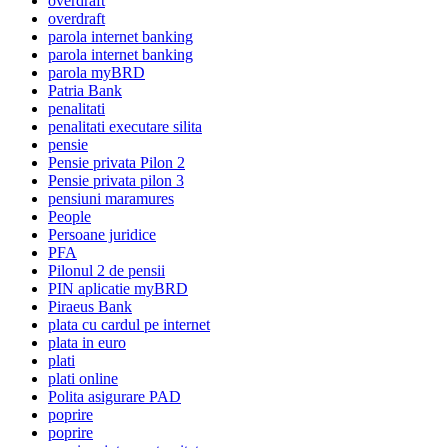
overdraft
overdraft
parola internet banking
parola internet banking
parola myBRD
Patria Bank
penalitati
penalitati executare silita
pensie
Pensie privata Pilon 2
Pensie privata pilon 3
pensiuni maramures
People
Persoane juridice
PFA
Pilonul 2 de pensii
PIN aplicatie myBRD
Piraeus Bank
plata cu cardul pe internet
plata in euro
plati
plati online
Polita asigurare PAD
poprire
poprire