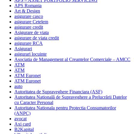
APS – ASSET PORTFOLIO SERVICING
APS Romania
Art & Design
asigurare casco
asigurare Cetelem
asigurare credit
Asigurare de viata
asigurare de viata credit
asigurare RCA
Asigurari
asigurari locuinte
Asociatia de Management al Creantelor Comerciale – AMCC
ATM
ATM
ATM Euronet
ATM Euronet
auto
Autoritatea de Supraveghere Financiara (ASF)
Autoritatea Naţională de Supraveghere a Prelucrării Datelor
cu Caracter Personal
Autoritatea Nationala pentru Protectia Consumatorilor
(ANPC)
avocat
Axi card
B2Kapital