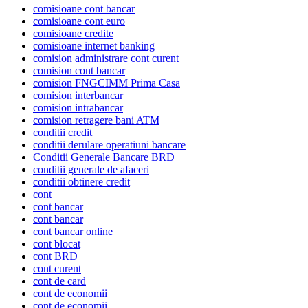
comisioane cont bancar
comisioane cont euro
comisioane credite
comisioane internet banking
comision administrare cont curent
comision cont bancar
comision FNGCIMM Prima Casa
comision interbancar
comision intrabancar
comision retragere bani ATM
conditii credit
conditii derulare operatiuni bancare
Conditii Generale Bancare BRD
conditii generale de afaceri
conditii obtinere credit
cont
cont bancar
cont bancar
cont bancar online
cont blocat
cont BRD
cont curent
cont de card
cont de economii
cont de economii