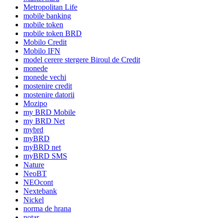
Metropolitan Life
mobile banking
mobile token
mobile token BRD
Mobilo Credit
Mobilo IFN
model cerere stergere Biroul de Credit
monede
monede vechi
mostenire credit
mostenire datorii
Mozipo
my BRD Mobile
my BRD Net
mybrd
myBRD
myBRD net
myBRD SMS
Nature
NeoBT
NEOcont
Nextebank
Nickel
norma de hrana
notar