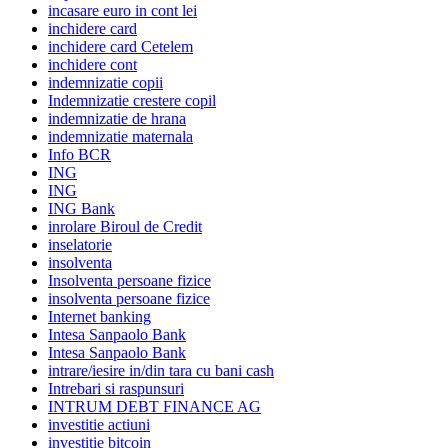
incasare euro in cont lei
inchidere card
inchidere card Cetelem
inchidere cont
indemnizatie copii
Indemnizatie crestere copil
indemnizatie de hrana
indemnizatie maternala
Info BCR
ING
ING
ING Bank
inrolare Biroul de Credit
inselatorie
insolventa
Insolventa persoane fizice
insolventa persoane fizice
Internet banking
Intesa Sanpaolo Bank
Intesa Sanpaolo Bank
intrare/iesire in/din tara cu bani cash
Intrebari si raspunsuri
INTRUM DEBT FINANCE AG
investitie actiuni
investitie bitcoin