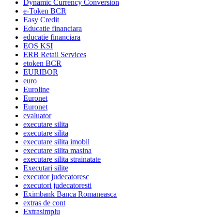
Dynamic Currency Conversion
e-Token BCR
Easy Credit
Educatie financiara
educatie financiara
EOS KSI
ERB Retail Services
etoken BCR
EURIBOR
euro
Euroline
Euronet
Euronet
evaluator
executare silita
executare silita
executare silita imobil
executare silita masina
executare silita strainatate
Executari silite
executor judecatoresc
executori judecatoresti
Eximbank Banca Romaneasca
extras de cont
Extrasimplu