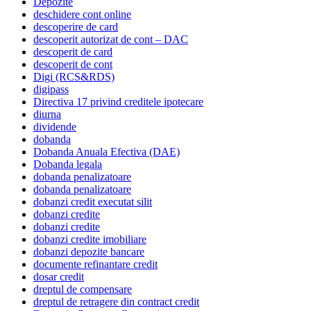
Depozite
deschidere cont online
descoperire de card
descoperit autorizat de cont – DAC
descoperit de card
descoperit de cont
Digi (RCS&RDS)
digipass
Directiva 17 privind creditele ipotecare
diurna
dividende
dobanda
Dobanda Anuala Efectiva (DAE)
Dobanda legala
dobanda penalizatoare
dobanda penalizatoare
dobanzi credit executat silit
dobanzi credite
dobanzi credite
dobanzi credite imobiliare
dobanzi depozite bancare
documente refinantare credit
dosar credit
dreptul de compensare
dreptul de retragere din contract credit