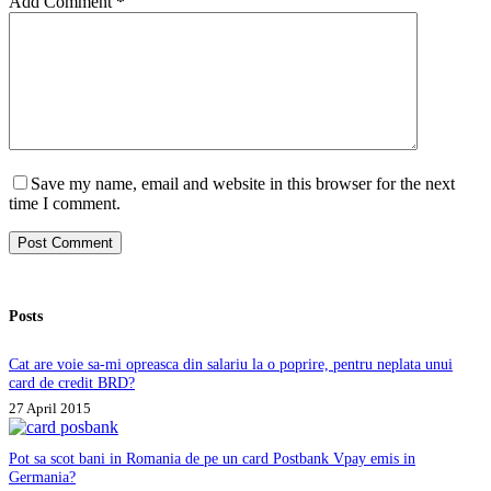
Add Comment
*
Save my name, email and website in this browser for the next
time I comment.
Post Comment
Posts
Cat are voie sa-mi opreasca din salariu la o poprire, pentru neplata unui
card de credit BRD?
27 April 2015
Pot sa scot bani in Romania de pe un card Postbank Vpay emis in
Germania?