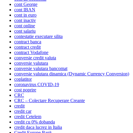
cont George
cont IBAN
cont in euro
cont inactiv
cont online
cont salariu
contestatie executare silita
contract banca
contract credit
contract Vodafone
conversie credit valuta
conversie valutara
conversie valutara bancomat
conversie valutara dinamica (Dynamic Currency Conversion)
coplatitor
coronavirus COVID-19
cost poprire
CRC
CRC – Colectare Recuperare Creante
credit
credit car
credit Cetelem
credit cu 0% dobanda
credit daca lucrez in Italia
Credit Europe Bank