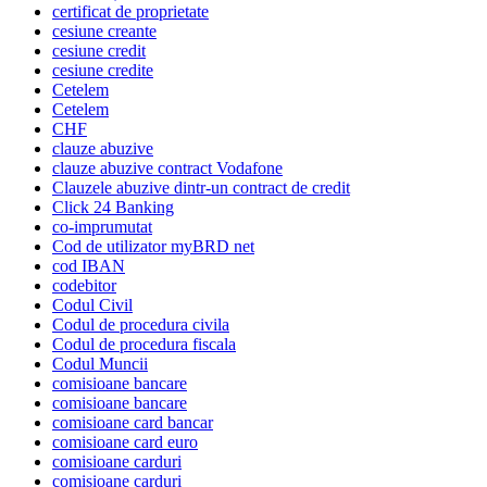
certificat de proprietate
cesiune creante
cesiune credit
cesiune credite
Cetelem
Cetelem
CHF
clauze abuzive
clauze abuzive contract Vodafone
Clauzele abuzive dintr-un contract de credit
Click 24 Banking
co-imprumutat
Cod de utilizator myBRD net
cod IBAN
codebitor
Codul Civil
Codul de procedura civila
Codul de procedura fiscala
Codul Muncii
comisioane bancare
comisioane bancare
comisioane card bancar
comisioane card euro
comisioane carduri
comisioane carduri