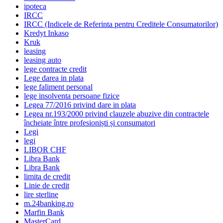
ipoteca
IRCC
IRCC (Indicele de Referinta pentru Creditele Consumatorilor)
Kredyt Inkaso
Kruk
leasing
leasing auto
lege contracte credit
Lege darea in plata
lege faliment personal
lege insolventa persoane fizice
Legea 77/2016 privind dare in plata
Legea nr.193/2000 privind clauzele abuzive din contractele
încheiate între profesioniști și consumatori
Legi
legi
LIBOR CHF
Libra Bank
Libra Bank
limita de credit
Linie de credit
lire sterline
m.24banking.ro
Marfin Bank
MasterCard