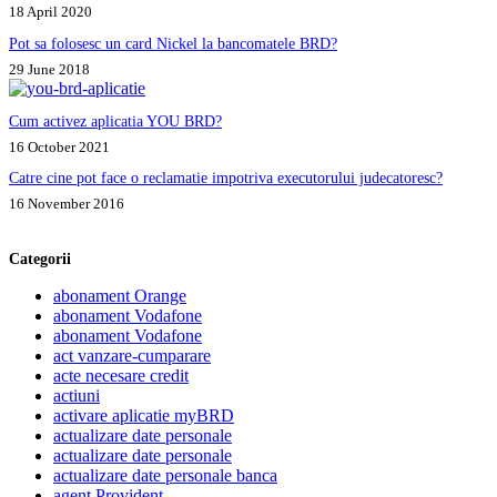
18 April 2020
Pot sa folosesc un card Nickel la bancomatele BRD?
29 June 2018
Cum activez aplicatia YOU BRD?
16 October 2021
Catre cine pot face o reclamatie impotriva executorului judecatoresc?
16 November 2016
Categorii
abonament Orange
abonament Vodafone
abonament Vodafone
act vanzare-cumparare
acte necesare credit
actiuni
activare aplicatie myBRD
actualizare date personale
actualizare date personale
actualizare date personale banca
agent Provident