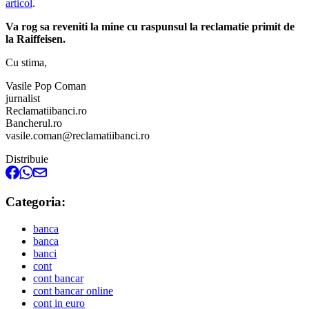
articol
.
Va rog sa reveniti la mine cu raspunsul la reclamatie primit de
la Raiffeisen.
Cu stima,
Vasile Pop Coman
jurnalist
Reclamatiibanci.ro
Bancherul.ro
vasile.coman@reclamatiibanci.ro
Distribuie
Categoria:
banca
banca
banci
cont
cont bancar
cont bancar online
cont in euro