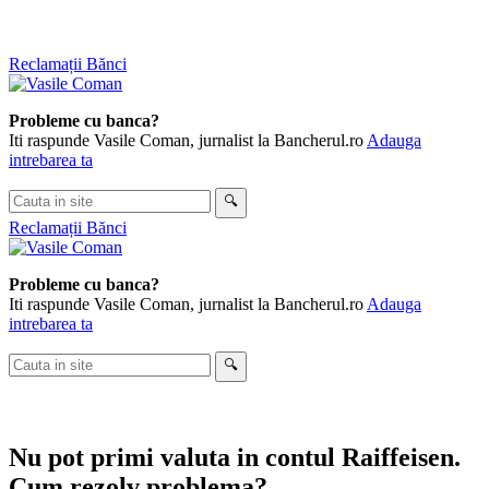
Skip
Reclamații Bănci
to
content
Probleme cu banca?
Iti raspunde Vasile Coman, jurnalist la Bancherul.ro
Adauga
intrebarea ta
Cauta
🔍
in
Reclamații Bănci
site
Probleme cu banca?
Iti raspunde Vasile Coman, jurnalist la Bancherul.ro
Adauga
intrebarea ta
Cauta
🔍
in
site
Nu pot primi valuta in contul Raiffeisen.
Cum rezolv problema?