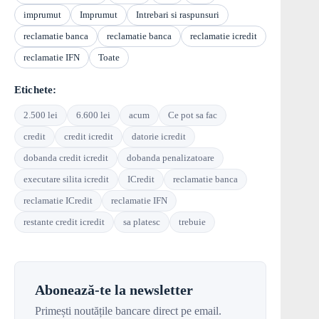
imprumut
Imprumut
Intrebari si raspunsuri
reclamatie banca
reclamatie banca
reclamatie icredit
reclamatie IFN
Toate
Etichete:
2.500 lei
6.600 lei
acum
Ce pot sa fac
credit
credit icredit
datorie icredit
dobanda credit icredit
dobanda penalizatoare
executare silita icredit
ICredit
reclamatie banca
reclamatie ICredit
reclamatie IFN
restante credit icredit
sa platesc
trebuie
Abonează-te la newsletter
Primești noutățile bancare direct pe email.