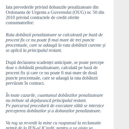
Iata prevederile privind dobanzile penalizatoare din
Ordonanta de Urgenta a Guvernului (OUG) nr. 50 din
2010 privind contractele de credit oferite
consumatorilor:
Rata dobânzii penalizatoare se calculează pe bază de
procent fix ce nu poate fi mai mare de trei puncte
procentuale, care se adaugă la rata dobânzii curente și
se aplică la principalul restant.
După declararea scadenței anticipate, se poate percepe
doar o dobândă penalizatoare, calculată pe bază de
procent fix și care ce nu poate fi mai mare de două
puncte procentuale, care se adaugă la rata dobânzii
prevăzute în contract.
În toate cazurile, cuantumul dobânzilor penalizatoare
nu trebuie să depășească principalul restant.
Pe parcursul procedurii de executare silită se interzice
perceperea dobânzilor și a dobanzilor penalizatoare.
Va rog sa reveniti la mine cu raspunsul la reclamatie
primit de la IFN-ul ICredit, pentru a va ajuta sa