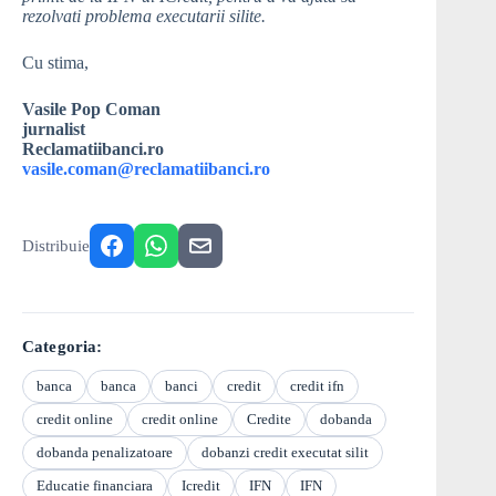
rezolvati problema executarii silite.
Cu stima,
Vasile Pop Coman
jurnalist
Reclamatiibanci.ro
vasile.coman@reclamatiibanci.ro
Distribuie
Categoria:
banca
banca
banci
credit
credit ifn
credit online
credit online
Credite
dobanda
dobanda penalizatoare
dobanzi credit executat silit
Educatie financiara
Icredit
IFN
IFN