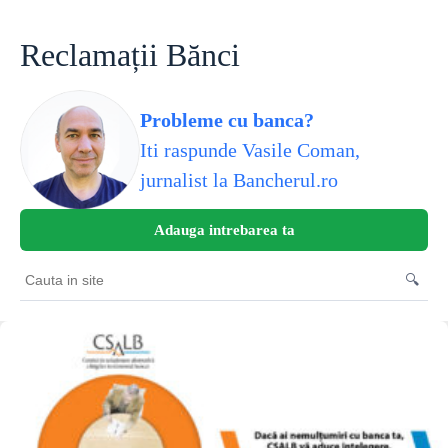
Skip
to
content
Reclamații Bănci
Probleme cu banca?
Iti raspunde Vasile Coman,
jurnalist la Bancherul.ro
Adauga intrebarea ta
🔍
Cauta
in
site