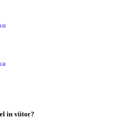
 ta
 ta
l in viitor?