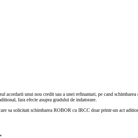
cazul acordarii unui nou credit sau a unei refinantari, pe cand schimb
aditional, fara efecte asupra gradului de indatorare.
n care sa solicitati schimbarea ROBOR cu IRCC doar printr-un act adition
*