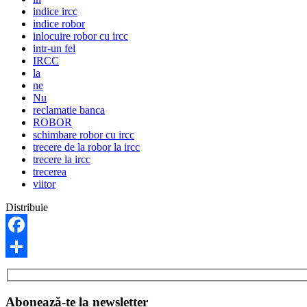
indice ircc
indice robor
inlocuire robor cu ircc
intr-un fel
IRCC
la
ne
Nu
reclamatie banca
ROBOR
schimbare robor cu ircc
trecere de la robor la ircc
trecere la ircc
trecerea
viitor
Distribuie
Facebook
Share
Abonează-te la newsletter