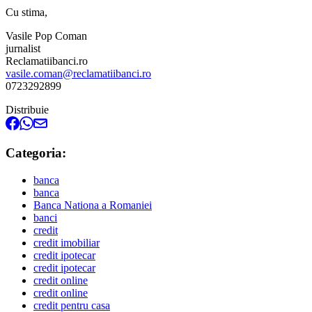
Cu stima,
Vasile Pop Coman
jurnalist
Reclamatiibanci.ro
vasile.coman@reclamatiibanci.ro
0723292899
Distribuie
Categoria:
banca
banca
Banca Nationa a Romaniei
banci
credit
credit imobiliar
credit ipotecar
credit ipotecar
credit online
credit online
credit pentru casa