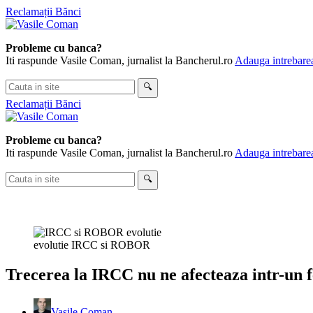
Skip
Reclamații Bănci
to
content
Probleme cu banca?
Iti raspunde Vasile Coman, jurnalist la Bancherul.ro
Adauga intrebarea
Cauta
🔍
in
Reclamații Bănci
site
Probleme cu banca?
Iti raspunde Vasile Coman, jurnalist la Bancherul.ro
Adauga intrebarea
Cauta
🔍
in
site
evolutie IRCC si ROBOR
Trecerea la IRCC nu ne afecteaza intr-un fe
Vasile Coman