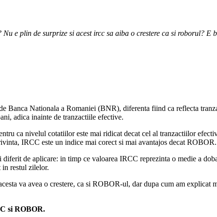
r? Nu e plin de surprize si acest ircc sa aiba o crestere ca si roborul? E
Banca Nationala a Romaniei (BNR), diferenta fiind ca reflecta tranzacti
ni, adica inainte de tranzactiile efective.
 ca nivelul cotatiilor este mai ridicat decat cel al tranzactiilor efect
privinta, IRCC este un indice mai corect si mai avantajos decat ROBOR.
diferit de aplicare: in timp ce valoarea IRCC reprezinta o medie a dob
n restul zilelor.
i acesta va avea o crestere, ca si ROBOR-ul, dar dupa cum am explicat mai
IRCC si ROBOR.