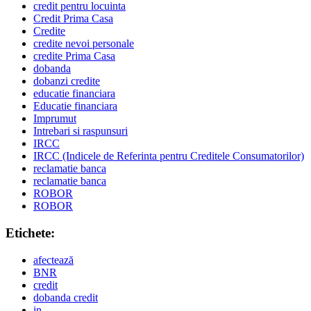
credit pentru locuinta
Credit Prima Casa
Credite
credite nevoi personale
credite Prima Casa
dobanda
dobanzi credite
educatie financiara
Educatie financiara
Imprumut
Intrebari si raspunsuri
IRCC
IRCC (Indicele de Referinta pentru Creditele Consumatorilor)
reclamatie banca
reclamatie banca
ROBOR
ROBOR
Etichete:
afectează
BNR
credit
dobanda credit
in