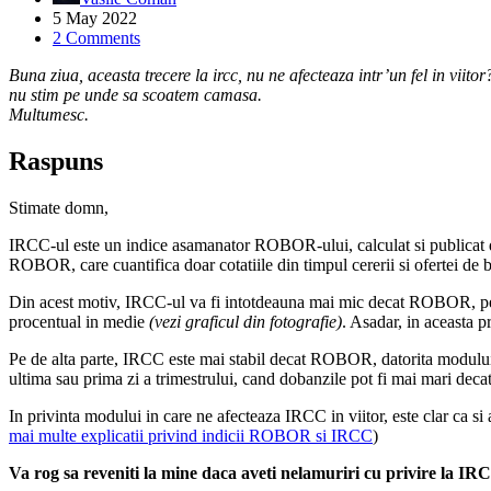
5 May 2022
2 Comments
Buna ziua, aceasta trecere la ircc, nu ne afecteaza intr’un fel in viito
nu stim pe unde sa scoatem camasa.
Multumesc.
Raspuns
Stimate domn,
IRCC-ul este un indice asamanator ROBOR-ului, calculat si publicat de 
ROBOR, care cuantifica doar cotatiile din timpul cererii si ofertei de ba
Din acest motiv, IRCC-ul va fi intotdeauna mai mic decat ROBOR, pentru
procentual in medie
(vezi graficul din fotografie)
. Asadar, in aceasta 
Pe de alta parte, IRCC este mai stabil decat ROBOR, datorita modului 
ultima sau prima zi a trimestrului, cand dobanzile pot fi mai mari decat i
In privinta modului in care ne afecteaza IRCC in viitor, este clar ca s
mai multe explicatii privind indicii ROBOR si IRCC
)
Va rog sa reveniti la mine daca aveti nelamuriri cu privire la 