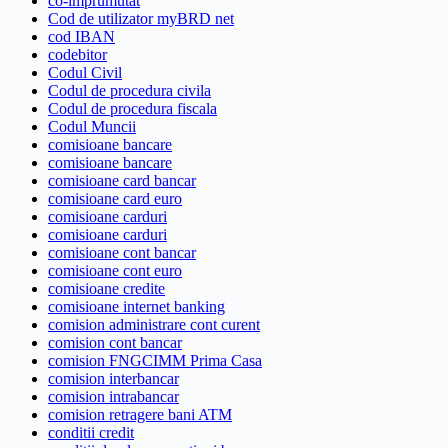
co-imprumutat
Cod de utilizator myBRD net
cod IBAN
codebitor
Codul Civil
Codul de procedura civila
Codul de procedura fiscala
Codul Muncii
comisioane bancare
comisioane bancare
comisioane card bancar
comisioane card euro
comisioane carduri
comisioane carduri
comisioane cont bancar
comisioane cont euro
comisioane credite
comisioane internet banking
comision administrare cont curent
comision cont bancar
comision FNGCIMM Prima Casa
comision interbancar
comision intrabancar
comision retragere bani ATM
conditii credit