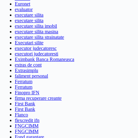
Euronet
evaluator
executare silita
executare silita
executare silita imobil
executare silita masina
executare silita strainatate
Executari silite
executor judecatoresc
executori judecatoresti
Eximbank Banca Romaneasca
extras de cont
Extrasimplu
faliment personal
Ferratum
Ferratum
Finopro IFN
firma recuperare creante
First Bank
First Bank
Flanco
flexcredit ifn
FNGCIMM
FNGCIMM
Fond garantare