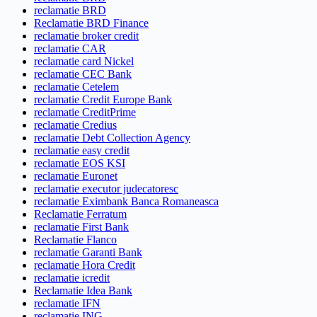
reclamatie BRD
Reclamatie BRD Finance
reclamatie broker credit
reclamatie CAR
reclamatie card Nickel
reclamatie CEC Bank
reclamatie Cetelem
reclamatie Credit Europe Bank
reclamatie CreditPrime
reclamatie Credius
reclamatie Debt Collection Agency
reclamatie easy credit
reclamatie EOS KSI
reclamatie Euronet
reclamatie executor judecatoresc
reclamatie Eximbank Banca Romaneasca
Reclamatie Ferratum
reclamatie First Bank
Reclamatie Flanco
reclamatie Garanti Bank
reclamatie Hora Credit
reclamatie icredit
Reclamatie Idea Bank
reclamatie IFN
reclamatie ING