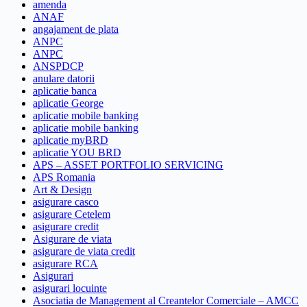
amenda
ANAF
angajament de plata
ANPC
ANPC
ANSPDCP
anulare datorii
aplicatie banca
aplicatie George
aplicatie mobile banking
aplicatie mobile banking
aplicatie myBRD
aplicatie YOU BRD
APS – ASSET PORTFOLIO SERVICING
APS Romania
Art & Design
asigurare casco
asigurare Cetelem
asigurare credit
Asigurare de viata
asigurare de viata credit
asigurare RCA
Asigurari
asigurari locuinte
Asociatia de Management al Creantelor Comerciale – AMCC