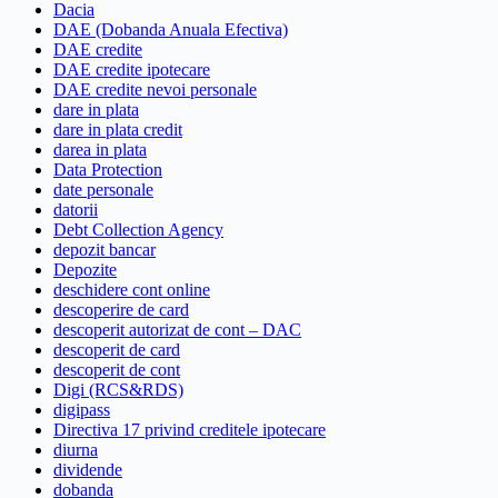
Dacia
DAE (Dobanda Anuala Efectiva)
DAE credite
DAE credite ipotecare
DAE credite nevoi personale
dare in plata
dare in plata credit
darea in plata
Data Protection
date personale
datorii
Debt Collection Agency
depozit bancar
Depozite
deschidere cont online
descoperire de card
descoperit autorizat de cont – DAC
descoperit de card
descoperit de cont
Digi (RCS&RDS)
digipass
Directiva 17 privind creditele ipotecare
diurna
dividende
dobanda