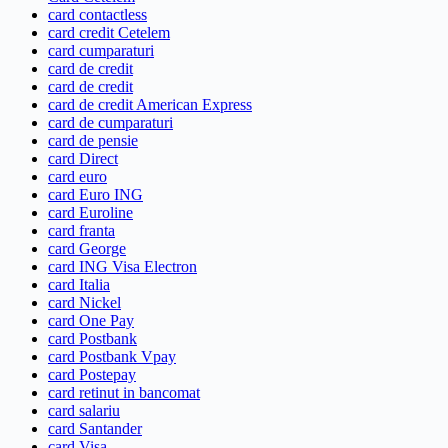
card contactless
card credit Cetelem
card cumparaturi
card de credit
card de credit
card de credit American Express
card de cumparaturi
card de pensie
card Direct
card euro
card Euro ING
card Euroline
card franta
card George
card ING Visa Electron
card Italia
card Nickel
card One Pay
card Postbank
card Postbank Vpay
card Postepay
card retinut in bancomat
card salariu
card Santander
card Visa