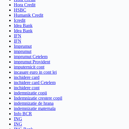
Hora Credit
HSBC
Humanik Credit
Icredit
Idea Bank
Idea Bank
IFN
IFN
Imprumut
imprumut
imprumut Cetelem
imprumut Provident
imputernicit cont
incasare euro in cont lei
inchidere card
inchidere card Cetelem
inchidere cont
indemnizatie copii
Indemnizatie crestere copil
indemnizatie de hrana
indemnizatie maternala
Info BCR
ING
ING