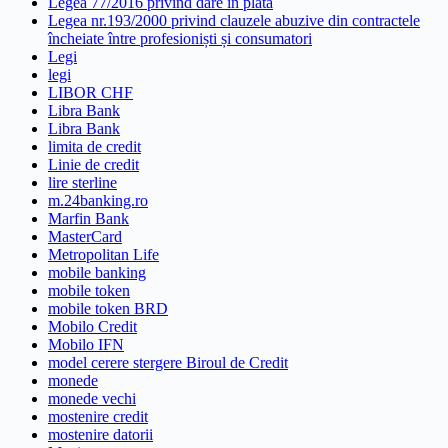
Legea 77/2016 privind dare in plata
Legea nr.193/2000 privind clauzele abuzive din contractele
încheiate între profesioniști și consumatori
Legi
legi
LIBOR CHF
Libra Bank
Libra Bank
limita de credit
Linie de credit
lire sterline
m.24banking.ro
Marfin Bank
MasterCard
Metropolitan Life
mobile banking
mobile token
mobile token BRD
Mobilo Credit
Mobilo IFN
model cerere stergere Biroul de Credit
monede
monede vechi
mostenire credit
mostenire datorii