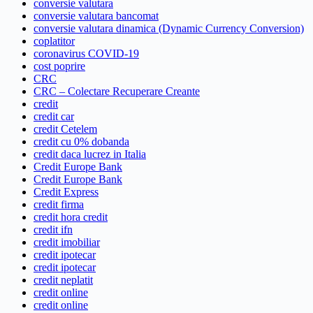
conversie valutara
conversie valutara bancomat
conversie valutara dinamica (Dynamic Currency Conversion)
coplatitor
coronavirus COVID-19
cost poprire
CRC
CRC – Colectare Recuperare Creante
credit
credit car
credit Cetelem
credit cu 0% dobanda
credit daca lucrez in Italia
Credit Europe Bank
Credit Europe Bank
Credit Express
credit firma
credit hora credit
credit ifn
credit imobiliar
credit ipotecar
credit ipotecar
credit neplatit
credit online
credit online