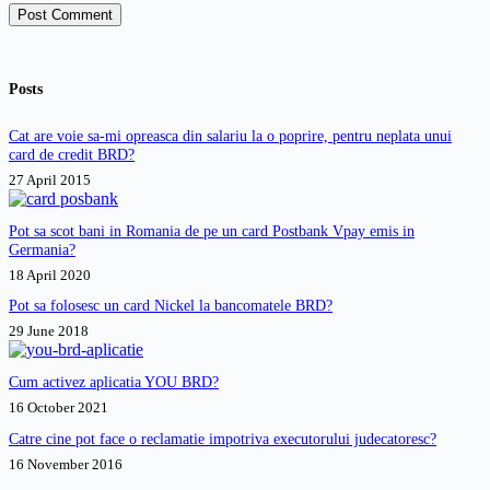
Post Comment
Posts
Cat are voie sa-mi opreasca din salariu la o poprire, pentru neplata unui
card de credit BRD?
27 April 2015
Pot sa scot bani in Romania de pe un card Postbank Vpay emis in
Germania?
18 April 2020
Pot sa folosesc un card Nickel la bancomatele BRD?
29 June 2018
Cum activez aplicatia YOU BRD?
16 October 2021
Catre cine pot face o reclamatie impotriva executorului judecatoresc?
16 November 2016