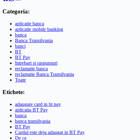
Categoria:
aplicatie banca
aplicatie mobile banking
banca
Banca Transilvania
banci
BT
BT Pay
Intrebari si raspunsuri
reclamatie banca
reclamatie Banca Transilvania
Toate
Etichete:
adaugare card in bt pay
aplicatia BT Pay
banca
banca transilvania
BT Pay
Cardul este deja adaugat in BT Pay
De ce