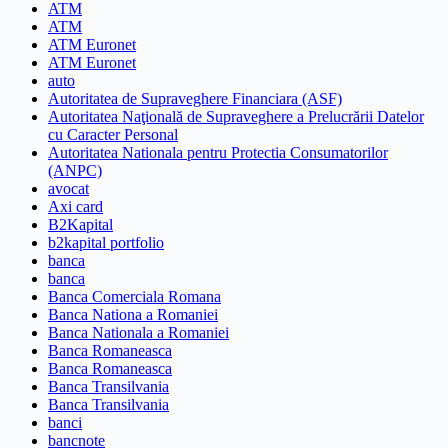
ATM
ATM
ATM Euronet
ATM Euronet
auto
Autoritatea de Supraveghere Financiara (ASF)
Autoritatea Naţională de Supraveghere a Prelucrării Datelor
cu Caracter Personal
Autoritatea Nationala pentru Protectia Consumatorilor
(ANPC)
avocat
Axi card
B2Kapital
b2kapital portfolio
banca
banca
Banca Comerciala Romana
Banca Nationa a Romaniei
Banca Nationala a Romaniei
Banca Romaneasca
Banca Romaneasca
Banca Transilvania
Banca Transilvania
banci
bancnote