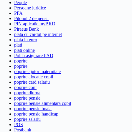
People
Persoane juridice
PFA
Pilonul 2 de pensii
PIN aplicatie myBRD
Piraeus Bank
plata cu cardul pe internet
plata in euro
plati
plati online
Polita asigurare PAD
poprire
poprire
poprire ajutor maternitate
poprire alocatie copil
poprire card salariu
poprire cont
poprire diurna
poprire pensie
poprire pensie alimentara copil
poprire pensie boala
poprire pensie handicap
poprire salariu
POS
Postbank