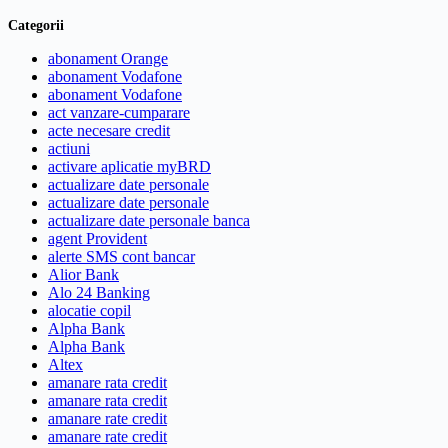
Categorii
abonament Orange
abonament Vodafone
abonament Vodafone
act vanzare-cumparare
acte necesare credit
actiuni
activare aplicatie myBRD
actualizare date personale
actualizare date personale
actualizare date personale banca
agent Provident
alerte SMS cont bancar
Alior Bank
Alo 24 Banking
alocatie copil
Alpha Bank
Alpha Bank
Altex
amanare rata credit
amanare rata credit
amanare rate credit
amanare rate credit