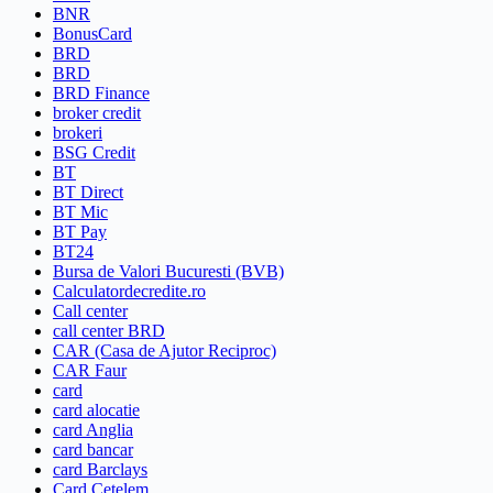
BNR
BonusCard
BRD
BRD
BRD Finance
broker credit
brokeri
BSG Credit
BT
BT Direct
BT Mic
BT Pay
BT24
Bursa de Valori Bucuresti (BVB)
Calculatordecredite.ro
Call center
call center BRD
CAR (Casa de Ajutor Reciproc)
CAR Faur
card
card alocatie
card Anglia
card bancar
card Barclays
Card Cetelem