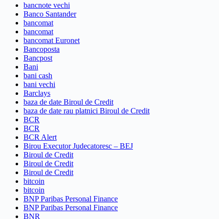
bancnote vechi
Banco Santander
bancomat
bancomat
bancomat Euronet
Bancoposta
Bancpost
Bani
bani cash
bani vechi
Barclays
baza de date Biroul de Credit
baza de date rau platnici Biroul de Credit
BCR
BCR
BCR Alert
Birou Executor Judecatoresc – BEJ
Biroul de Credit
Biroul de Credit
Biroul de Credit
bitcoin
bitcoin
BNP Paribas Personal Finance
BNP Paribas Personal Finance
BNR