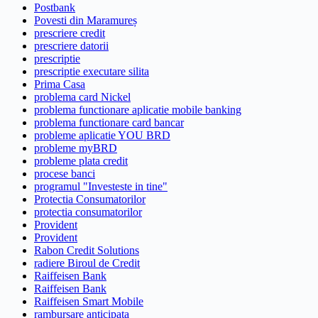
Postbank
Povesti din Maramureș
prescriere credit
prescriere datorii
prescriptie
prescriptie executare silita
Prima Casa
problema card Nickel
problema functionare aplicatie mobile banking
problema functionare card bancar
probleme aplicatie YOU BRD
probleme myBRD
probleme plata credit
procese banci
programul "Investeste in tine"
Protectia Consumatorilor
protectia consumatorilor
Provident
Provident
Rabon Credit Solutions
radiere Biroul de Credit
Raiffeisen Bank
Raiffeisen Bank
Raiffeisen Smart Mobile
rambursare anticipata