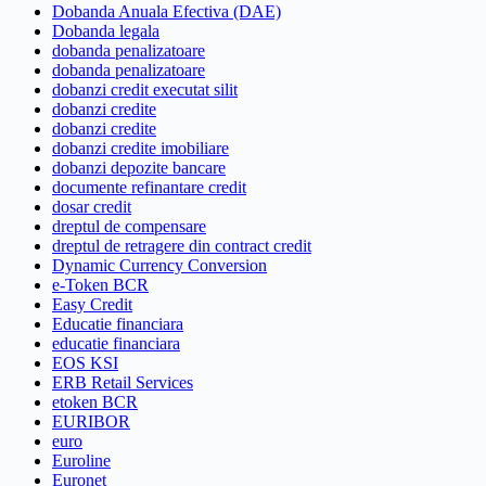
Dobanda Anuala Efectiva (DAE)
Dobanda legala
dobanda penalizatoare
dobanda penalizatoare
dobanzi credit executat silit
dobanzi credite
dobanzi credite
dobanzi credite imobiliare
dobanzi depozite bancare
documente refinantare credit
dosar credit
dreptul de compensare
dreptul de retragere din contract credit
Dynamic Currency Conversion
e-Token BCR
Easy Credit
Educatie financiara
educatie financiara
EOS KSI
ERB Retail Services
etoken BCR
EURIBOR
euro
Euroline
Euronet