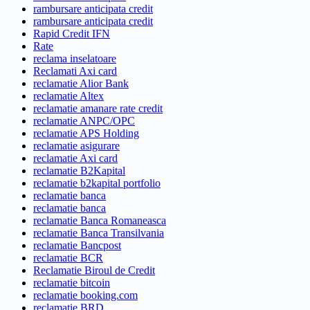
rambursare anticipata credit
rambursare anticipata credit
Rapid Credit IFN
Rate
reclama inselatoare
Reclamati Axi card
reclamatie Alior Bank
reclamatie Altex
reclamatie amanare rate credit
reclamatie ANPC/OPC
reclamatie APS Holding
reclamatie asigurare
reclamatie Axi card
reclamatie B2Kapital
reclamatie b2kapital portfolio
reclamatie banca
reclamatie banca
reclamatie Banca Romaneasca
reclamatie Banca Transilvania
reclamatie Bancpost
reclamatie BCR
Reclamatie Biroul de Credit
reclamatie bitcoin
reclamatie booking.com
reclamatie BRD