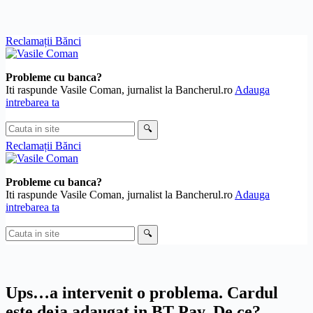
Skip
Reclamații Bănci
to
content
Probleme cu banca?
Iti raspunde Vasile Coman, jurnalist la Bancherul.ro
Adauga
intrebarea ta
Cauta
🔍
in
Reclamații Bănci
site
Probleme cu banca?
Iti raspunde Vasile Coman, jurnalist la Bancherul.ro
Adauga
intrebarea ta
Cauta
🔍
in
site
Ups…a intervenit o problema. Cardul
este deja adaugat in BT Pay. De ce?