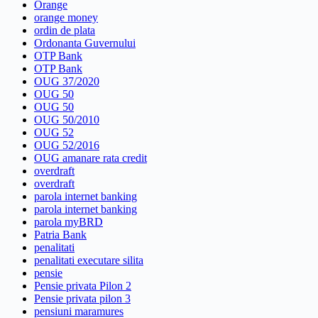
Orange
orange money
ordin de plata
Ordonanta Guvernului
OTP Bank
OTP Bank
OUG 37/2020
OUG 50
OUG 50
OUG 50/2010
OUG 52
OUG 52/2016
OUG amanare rata credit
overdraft
overdraft
parola internet banking
parola internet banking
parola myBRD
Patria Bank
penalitati
penalitati executare silita
pensie
Pensie privata Pilon 2
Pensie privata pilon 3
pensiuni maramures