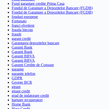
Fond garantare credite Prima Casa
Fondul de Garantare a Depozitelor Bancare (FGDB)
Fondul de Garantare a Depozitelor Bancare (FGDB)
fonduri europene
Fortunato
franci elvetieni
frauda bitcoin
fraude
garant credit
Garantarea depozitelor bancare
Garanti Bank
Garanti Bank
Garanti BBVA
Garanti BBVA
Garanti Credite de Consum
garantie
garantie telefon
GDPR
George BCR
girant
girant credit
grad de indatorare credit
hartuire recuperatori
Home Bank
Hora Credit