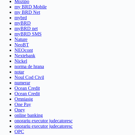
Mozipo
my BRD Mobile
my BRD Net
mybrd
myBRD
myBRD net
myBRD SMS
Nature
NeoBT
NEOcont
Nextebank
Nickel
norma de hrana
notar
Noul Cod Civil
numerar
Ocean Credit
Ocean Credit
Omniasig
One Pay
Oney
online banking
onorariu executor judecatoresc
onorariu executor judecatoresc
OPC