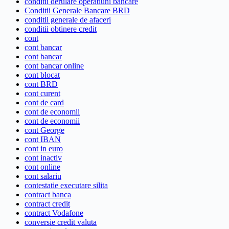
conditii derulare operatiuni bancare
Conditii Generale Bancare BRD
conditii generale de afaceri
conditii obtinere credit
cont
cont bancar
cont bancar
cont bancar online
cont blocat
cont BRD
cont curent
cont de card
cont de economii
cont de economii
cont George
cont IBAN
cont in euro
cont inactiv
cont online
cont salariu
contestatie executare silita
contract banca
contract credit
contract Vodafone
conversie credit valuta