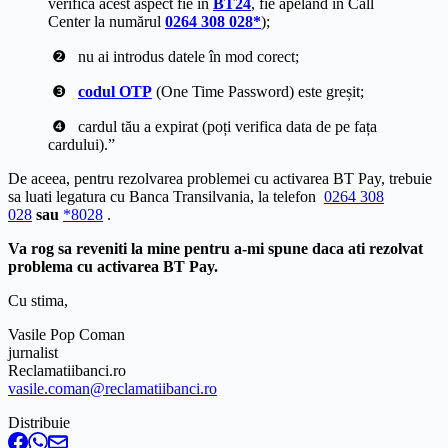
verifica acest aspect fie în
BT24
, fie apelând în Call
Center la numărul
0264 308 028
*
);
❷⠀nu ai introdus datele în mod corect;
❸⠀
codul OTP
(One Time Password) este greșit;
❹⠀cardul tău a expirat (poți verifica data de pe fața
cardului).”
De aceea, pentru rezolvarea problemei cu activarea BT Pay, trebuie
sa luati legatura cu Banca Transilvania, la telefon
0264 308
028
sau
*8028
.
Va rog sa reveniti la mine pentru a-mi spune daca ati rezolvat
problema cu activarea BT Pay.
Cu stima,
Vasile Pop Coman
jurnalist
Reclamatiibanci.ro
vasile.coman@reclamatiibanci.ro
Distribuie