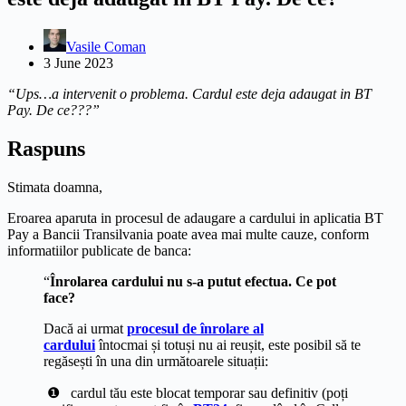
Vasile Coman
3 June 2023
“Ups…a intervenit o problema. Cardul este deja adaugat in BT
Pay. De ce???”
Raspuns
Stimata doamna,
Eroarea aparuta in procesul de adaugare a cardului in aplicatia BT
Pay a Bancii Transilvania poate avea mai multe cauze, conform
informatiilor publicate de banca:
“
Înrolarea cardului nu s-a putut efectua. Ce pot
face?
Dacă ai urmat
procesul de înrolare al
cardului
întocmai și totuși nu ai reușit, este posibil să te
regăsești în una din următoarele situații:
❶⠀cardul tău este blocat temporar sau definitiv (poți