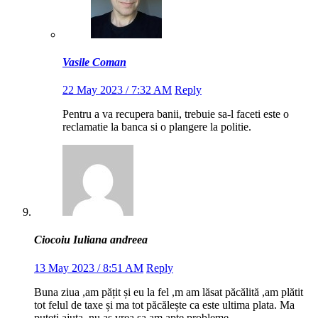
Vasile Coman
22 May 2023 / 7:32 AM
Reply
Pentru a va recupera banii, trebuie sa-l faceti este o
reclamatie la banca si o plangere la politie.
Ciocoiu Iuliana andreea
13 May 2023 / 8:51 AM
Reply
Buna ziua ,am pățit și eu la fel ,m am lăsat păcălită ,am plătit
tot felul de taxe și ma tot păcălește ca este ultima plata. Ma
puteți ajuta ,nu as vrea sa am apte probleme