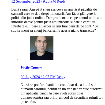
12 September 2023 / 9:26 PM
Reply
Bună seara. Am pățit și eu asa ceva m-am lăsat păcălita de
oamenii care se dau drept milionarii. Am făcut plângere la
politia din județ online. Dar problema e ca pe contul unde am
introdus datele pentru plata am introdus și datele cardului.
Intrebare e… oare au acces sa îmi fure bani de pe cont ? Sa
știu sa merg sa anunț banca sa nu aceste nici o tranzacție?
Vasile Coman
30 July 2024 / 2:07 PM
Reply
Nu vi se pot fura banii din cont doar daca hotul stie
numarul cardului, pentru ca un transfer trebuie autorizat
din aplicatia bancii la care aveti acces doar
dumneavoastra sau printr-un cod de securitate primit tot
pe telefon.