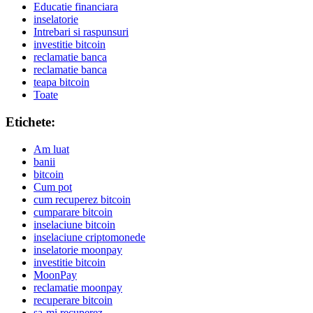
Educatie financiara
inselatorie
Intrebari si raspunsuri
investitie bitcoin
reclamatie banca
reclamatie banca
teapa bitcoin
Toate
Etichete:
Am luat
banii
bitcoin
Cum pot
cum recuperez bitcoin
cumparare bitcoin
inselaciune bitcoin
inselaciune criptomonede
inselatorie moonpay
investitie bitcoin
MoonPay
reclamatie moonpay
recuperare bitcoin
sa-mi recuperez