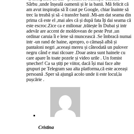
Sârbu ,unde înșeală oamenii și le ia banii. Mă felicit că
am avut inspirația să îl caut pe Google, chiar înainte să
trec la treabă și să -i transfer banii .Mi-am dat seama din
prima că este el ,mai ales că și după fata îți dai seama că
este escroc.Zice ca e milionar ,trăiește în Dubai și intr
adevăr are accent de moldovean de peste Prut ,un
ordinar caruia îi e lene să muncească .Se îmbracă numai
intr -un rand de haine, apropro, o cămașă albă și
pantaloni negri ,aceeași mereu și câteodată un pulover
negru când e mai răcoare .Doar astea sunt hainele cu
care apare în toate pozele și video urile . Un fomist
șmecher! Ca sa știți pe viitor, dacă își mai face alte
grupuri pe Telegram sau alta platforma,că este aceeași
persoană .Sper să ajungă acolo unde ii este locul,la
pușcărie .
Cristina