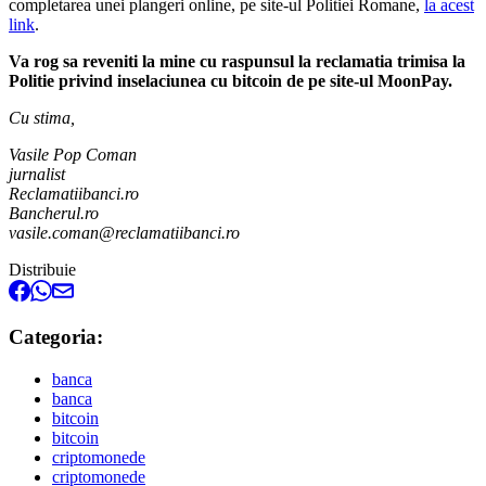
completarea unei plangeri online, pe site-ul Politiei Romane,
la acest
link
.
Va rog sa reveniti la mine cu raspunsul la reclamatia trimisa la
Politie privind inselaciunea cu bitcoin de pe site-ul MoonPay.
Cu stima,
Vasile Pop Coman
jurnalist
Reclamatiibanci.ro
Bancherul.ro
vasile.coman@reclamatiibanci.ro
Distribuie
Categoria:
banca
banca
bitcoin
bitcoin
criptomonede
criptomonede