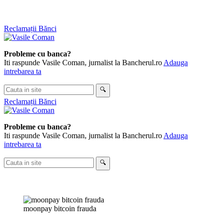
Skip
Reclamații Bănci
to
content
Probleme cu banca?
Iti raspunde Vasile Coman, jurnalist la Bancherul.ro
Adauga
intrebarea ta
Cauta
🔍
in
Reclamații Bănci
site
Probleme cu banca?
Iti raspunde Vasile Coman, jurnalist la Bancherul.ro
Adauga
intrebarea ta
Cauta
🔍
in
site
moonpay bitcoin frauda