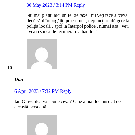
30 May 2023 / 3:14 PM
Reply
Nu mai plătiți nici un fel de taxe , nu veți face altceva
decît să îi îmbogățiți pe escroci , depuneți o plîngere la
poliția locală , apoi la Interpol police , numai așa , veți
avea o șansă de recuperare a banilor !
Dan
6 April 2023 / 7:32 PM
Reply
Ian Giuverdea va spune ceva? Cine a mai fost inselat de
această persoană