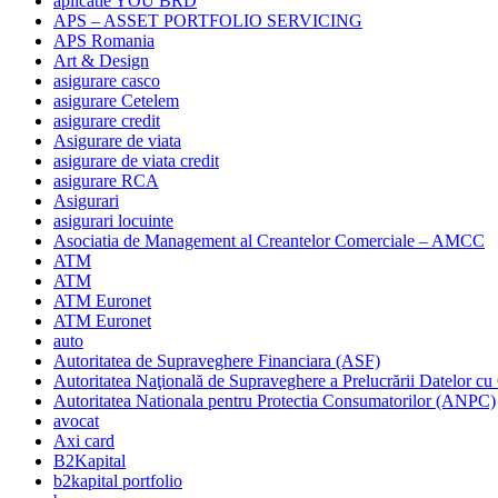
aplicatie YOU BRD
APS – ASSET PORTFOLIO SERVICING
APS Romania
Art & Design
asigurare casco
asigurare Cetelem
asigurare credit
Asigurare de viata
asigurare de viata credit
asigurare RCA
Asigurari
asigurari locuinte
Asociatia de Management al Creantelor Comerciale – AMCC
ATM
ATM
ATM Euronet
ATM Euronet
auto
Autoritatea de Supraveghere Financiara (ASF)
Autoritatea Naţională de Supraveghere a Prelucrării Datelor cu
Autoritatea Nationala pentru Protectia Consumatorilor (ANPC)
avocat
Axi card
B2Kapital
b2kapital portfolio