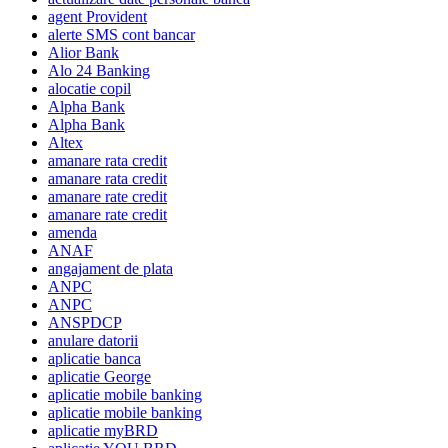
agent Provident
alerte SMS cont bancar
Alior Bank
Alo 24 Banking
alocatie copil
Alpha Bank
Alpha Bank
Altex
amanare rata credit
amanare rata credit
amanare rate credit
amanare rate credit
amenda
ANAF
angajament de plata
ANPC
ANPC
ANSPDCP
anulare datorii
aplicatie banca
aplicatie George
aplicatie mobile banking
aplicatie mobile banking
aplicatie myBRD