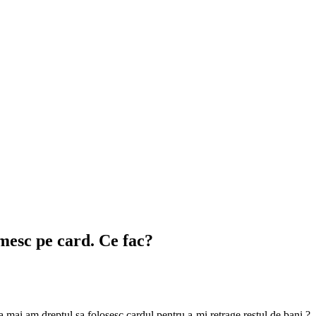
imesc pe card. Ce fac?
a mai am dreptul sa folosesc cardul pentru a-mi retrage restul de bani ?