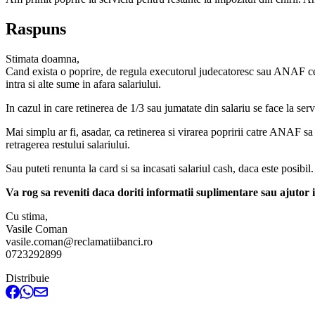
Raspuns
Stimata doamna,
Cand exista o poprire, de regula executorul judecatoresc sau ANAF cer bl
intra si alte sume in afara salariului.
In cazul in care retinerea de 1/3 sau jumatate din salariu se face la serv
Mai simplu ar fi, asadar, ca retinerea si virarea popririi catre ANAF sa 
retragerea restului salariului.
Sau puteti renunta la card si sa incasati salariul cash, daca este posibil.
Va rog sa reveniti daca doriti informatii suplimentare sau ajutor 
Cu stima,
Vasile Coman
vasile.coman@reclamatiibanci.ro
0723292899
Distribuie