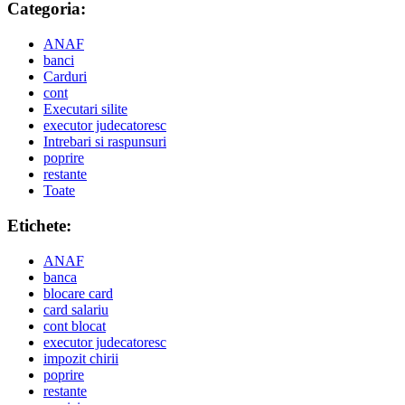
Categoria:
ANAF
banci
Carduri
cont
Executari silite
executor judecatoresc
Intrebari si raspunsuri
poprire
restante
Toate
Etichete:
ANAF
banca
blocare card
card salariu
cont blocat
executor judecatoresc
impozit chirii
poprire
restante