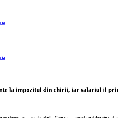
 ta
 ta
e la impozitul din chirii, iar salariul il pr
Am un singur card – cel de salarii-. Cum se va proceda mai departe si dac