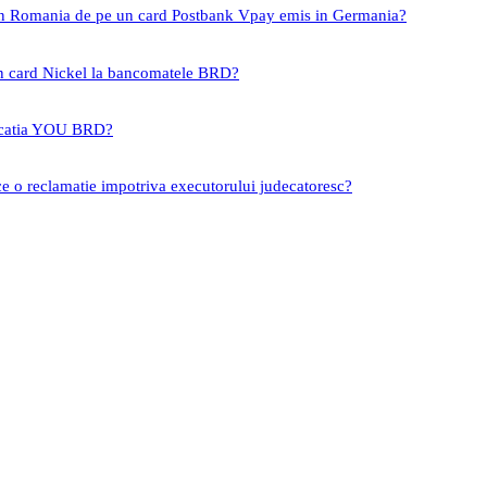
 in Romania de pe un card Postbank Vpay emis in Germania?
un card Nickel la bancomatele BRD?
icatia YOU BRD?
ce o reclamatie impotriva executorului judecatoresc?