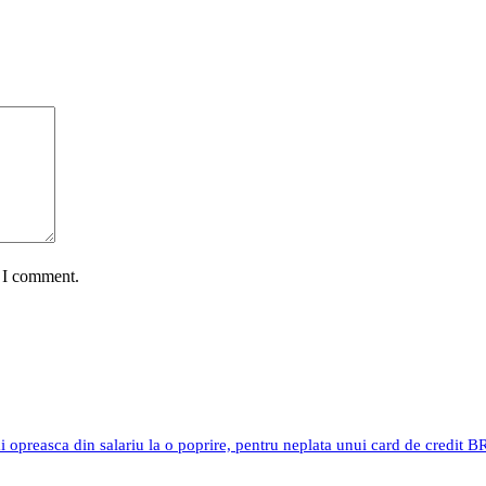
e I comment.
i opreasca din salariu la o poprire, pentru neplata unui card de credit 