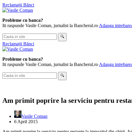
Skip
Reclamații Bănci
to
content
Probleme cu banca?
Iti raspunde Vasile Coman, jurnalist la Bancherul.ro
Adauga intrebarea
Cauta
🔍
in
Reclamații Bănci
site
Probleme cu banca?
Iti raspunde Vasile Coman, jurnalist la Bancherul.ro
Adauga intrebarea
Cauta
🔍
in
site
Am primit poprire la serviciu pentru restant
Vasile Coman
6 April 2015
Am primit poprire la serviciu pentru restante la impozitul din chirii. 