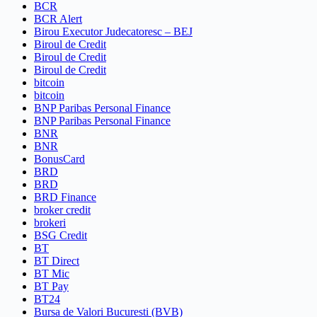
BCR
BCR Alert
Birou Executor Judecatoresc – BEJ
Biroul de Credit
Biroul de Credit
Biroul de Credit
bitcoin
bitcoin
BNP Paribas Personal Finance
BNP Paribas Personal Finance
BNR
BNR
BonusCard
BRD
BRD
BRD Finance
broker credit
brokeri
BSG Credit
BT
BT Direct
BT Mic
BT Pay
BT24
Bursa de Valori Bucuresti (BVB)