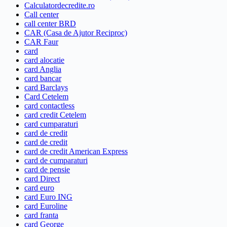
Calculatordecredite.ro
Call center
call center BRD
CAR (Casa de Ajutor Reciproc)
CAR Faur
card
card alocatie
card Anglia
card bancar
card Barclays
Card Cetelem
card contactless
card credit Cetelem
card cumparaturi
card de credit
card de credit
card de credit American Express
card de cumparaturi
card de pensie
card Direct
card euro
card Euro ING
card Euroline
card franta
card George