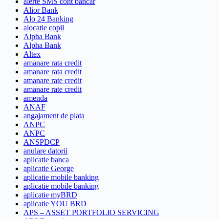
alerte SMS cont bancar
Alior Bank
Alo 24 Banking
alocatie copil
Alpha Bank
Alpha Bank
Altex
amanare rata credit
amanare rata credit
amanare rate credit
amanare rate credit
amenda
ANAF
angajament de plata
ANPC
ANPC
ANSPDCP
anulare datorii
aplicatie banca
aplicatie George
aplicatie mobile banking
aplicatie mobile banking
aplicatie myBRD
aplicatie YOU BRD
APS – ASSET PORTFOLIO SERVICING