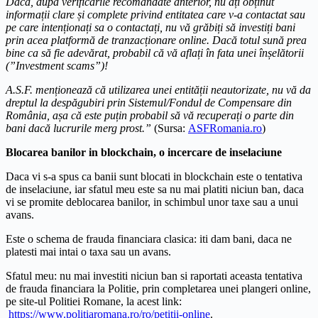
Dacă, după verificările recomandate anterior, nu ați obținut
informații clare și complete privind entitatea care v-a contactat sau
pe care intenționați sa o contactați, nu vă grăbiți să investiți bani
prin acea platformă de tranzacționare online. Dacă totul sună prea
bine ca să fie adevărat, probabil că vă aflați în fata unei înșelătorii
(”Investment scams”)!
A.S.F. menționează că utilizarea unei entității neautorizate, nu vă da
dreptul la despăgubiri prin Sistemul/Fondul de Compensare din
România, așa că este puțin probabil să vă recuperați o parte din
bani dacă lucrurile merg prost.”
(Sursa:
ASFRomania.ro
)
Blocarea banilor in blockchain, o incercare de inselaciune
Daca vi s-a spus ca banii sunt blocati in blockchain este o tentativa
de inselaciune, iar sfatul meu este sa nu mai platiti niciun ban, daca
vi se promite deblocarea banilor, in schimbul unor taxe sau a unui
avans.
Este o schema de frauda financiara clasica: iti dam bani, daca ne
platesti mai intai o taxa sau un avans.
Sfatul meu: nu mai investiti niciun ban si raportati aceasta tentativa
de frauda financiara la Politie, prin completarea unei plangeri online,
pe site-ul Politiei Romane, la acest link:
https://www.politiaromana.ro/ro/petitii-online
.