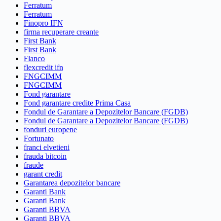
Ferratum
Ferratum
Finopro IFN
firma recuperare creante
First Bank
First Bank
Flanco
flexcredit ifn
FNGCIMM
FNGCIMM
Fond garantare
Fond garantare credite Prima Casa
Fondul de Garantare a Depozitelor Bancare (FGDB)
Fondul de Garantare a Depozitelor Bancare (FGDB)
fonduri europene
Fortunato
franci elvetieni
frauda bitcoin
fraude
garant credit
Garantarea depozitelor bancare
Garanti Bank
Garanti Bank
Garanti BBVA
Garanti BBVA