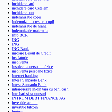
inchidere card
inchidere card Cetelem
inchidere cont
indemnizatie copii
Indemnizatie crestere copil
indemnizatie de hrana
indemnizatie maternala
Info BCR
ING
ING
ING Bank
inrolare Biroul de Credit
inselatorie
insolventa
Insolventa persoane fizice
insolventa persoane fizice
Internet banking
Intesa Sanpaolo Bank
Intesa Sanpaolo Bank
intrare/iesire in/din tara cu bani cash
Intrebari si raspunsuri
INTRUM DEBT FINANCE AG
investitie actiuni
investitie bitcoin
ipoteca