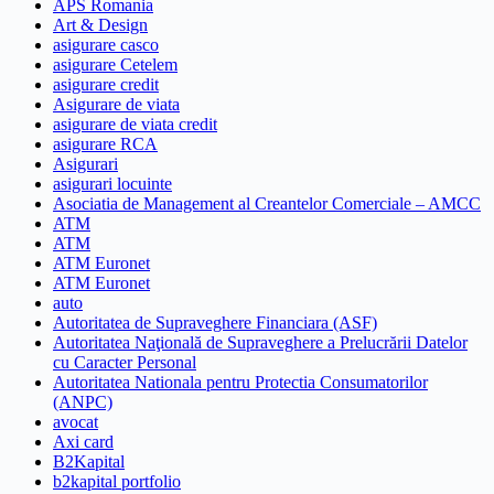
APS Romania
Art & Design
asigurare casco
asigurare Cetelem
asigurare credit
Asigurare de viata
asigurare de viata credit
asigurare RCA
Asigurari
asigurari locuinte
Asociatia de Management al Creantelor Comerciale – AMCC
ATM
ATM
ATM Euronet
ATM Euronet
auto
Autoritatea de Supraveghere Financiara (ASF)
Autoritatea Naţională de Supraveghere a Prelucrării Datelor
cu Caracter Personal
Autoritatea Nationala pentru Protectia Consumatorilor
(ANPC)
avocat
Axi card
B2Kapital
b2kapital portfolio