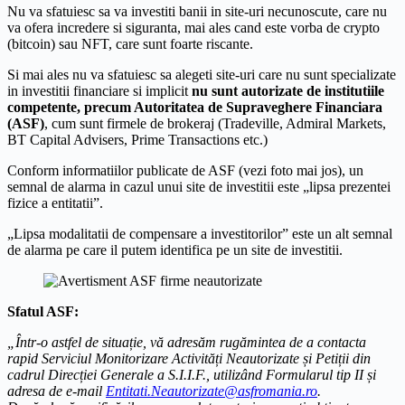
Nu va sfatuiesc sa va investiti banii in site-uri necunoscute, care nu
va ofera incredere si siguranta, mai ales cand este vorba de crypto
(bitcoin) sau NFT, care sunt foarte riscante.
Si mai ales nu va sfatuiesc sa alegeti site-uri care nu sunt specializate
in investitii financiare si implicit
nu sunt autorizate de institutiile
competente, precum Autoritatea de Supraveghere Financiara
(ASF)
, cum sunt firmele de brokeraj (Tradeville, Admiral Markets,
BT Capital Advisers, Prime Transactions etc.)
Conform informatiilor publicate de ASF (vezi foto mai jos), un
semnal de alarma in cazul unui site de investitii este „lipsa prezentei
fizice a entitatii”.
„Lipsa modalitatii de compensare a investitorilor” este un alt semnal
de alarma pe care il putem identifica pe un site de investitii.
Sfatul ASF:
„Într-o astfel de situație, vă adresăm rugămintea de a contacta
rapid Serviciul Monitorizare Activități Neautorizate și Petiții din
cadrul Direcției Generale a S.I.I.F., utilizând Formularul tip II și
adresa de e-mail
Entitati.Neautorizate@asfromania.ro
.