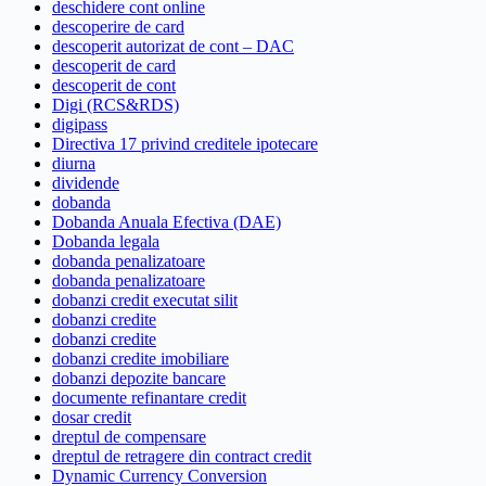
deschidere cont online
descoperire de card
descoperit autorizat de cont – DAC
descoperit de card
descoperit de cont
Digi (RCS&RDS)
digipass
Directiva 17 privind creditele ipotecare
diurna
dividende
dobanda
Dobanda Anuala Efectiva (DAE)
Dobanda legala
dobanda penalizatoare
dobanda penalizatoare
dobanzi credit executat silit
dobanzi credite
dobanzi credite
dobanzi credite imobiliare
dobanzi depozite bancare
documente refinantare credit
dosar credit
dreptul de compensare
dreptul de retragere din contract credit
Dynamic Currency Conversion