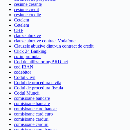
cesiune creante
cesiune credit
cesiune credite
Cetelem
Cetelem
CHF
clauze abuzive
clauze abuzive contract Vodafone
Clauzele abuzive dintr-un contract de credit
Click 24 Banking
co-imprumutat
Cod de utilizator myBRD net
cod IBAN
codebitor
Codul Civil
Codul de procedura civila
Codul de procedura fiscala
Codul Muncii
comisioane bancare
comisioane bancare
comisioane card bancar
comisioane card euro
comisioane carduri
comisioane carduri
comisioane cont bancar