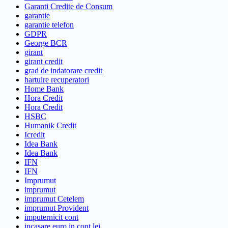
Garanti Credite de Consum
garantie
garantie telefon
GDPR
George BCR
girant
girant credit
grad de indatorare credit
hartuire recuperatori
Home Bank
Hora Credit
Hora Credit
HSBC
Humanik Credit
Icredit
Idea Bank
Idea Bank
IFN
IFN
Imprumut
imprumut
imprumut Cetelem
imprumut Provident
imputernicit cont
incasare euro in cont lei