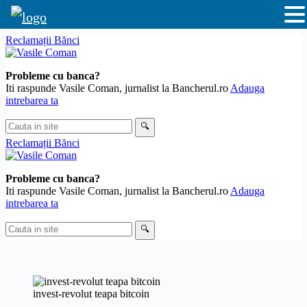
Skip
Reclamații Bănci
to
content
Probleme cu banca?
Iti raspunde Vasile Coman, jurnalist la Bancherul.ro
Adauga
intrebarea ta
Cauta
🔍
in
Reclamații Bănci
site
Probleme cu banca?
Iti raspunde Vasile Coman, jurnalist la Bancherul.ro
Adauga
intrebarea ta
Cauta
🔍
in
site
invest-revolut teapa bitcoin