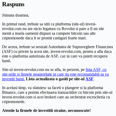
Raspuns
Stimata doamna,
In primul rand, trebuie sa stiti ca platforma (site-ul) invest-
revolut.com nu are nicio legatura cu Revolut si pare a fi un site
menit a insela oamenii dispusi sa cumpere bitcoin sau alte
criptomonede daca li se promit castiguri foarte mari.
De aceea, trebuie sa sesizati Autoritatea de Supraveghere Financiara
(ASF) cu privire la acest site, invest-revolut.com, pentru a afla daca
este o platforma autorizata de ASF, caz in care va puteti recupera
banii.
Site-ul invest-revolut.com nu se afla, in prezent, pe
lista ASF, cu
site-urile si firmele neautoritate in care nu este recomandabil sa va
investiti banii.
Lista actualizata o gasiti pe site-ul
ASF
.
In acelasi timp, va sfatuiesc sa faceti o plangere si la platforma
Binance, care a permis efectuarea tranzactiilor cu bitcoin prin site-ul
invest-revolut.com si acei brokeri care au orchestrat escrocheria cu
criptomonede.
Atentie la firmele de investitii straine, necunoscute!