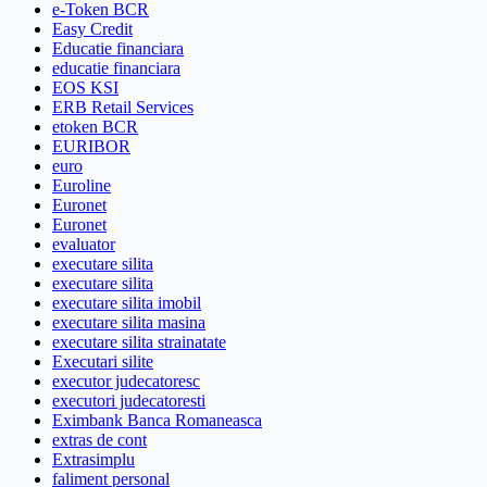
e-Token BCR
Easy Credit
Educatie financiara
educatie financiara
EOS KSI
ERB Retail Services
etoken BCR
EURIBOR
euro
Euroline
Euronet
Euronet
evaluator
executare silita
executare silita
executare silita imobil
executare silita masina
executare silita strainatate
Executari silite
executor judecatoresc
executori judecatoresti
Eximbank Banca Romaneasca
extras de cont
Extrasimplu
faliment personal