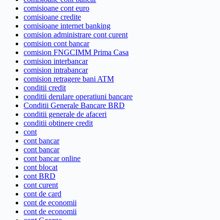
comisioane cont euro
comisioane credite
comisioane internet banking
comision administrare cont curent
comision cont bancar
comision FNGCIMM Prima Casa
comision interbancar
comision intrabancar
comision retragere bani ATM
conditii credit
conditii derulare operatiuni bancare
Conditii Generale Bancare BRD
conditii generale de afaceri
conditii obtinere credit
cont
cont bancar
cont bancar
cont bancar online
cont blocat
cont BRD
cont curent
cont de card
cont de economii
cont de economii