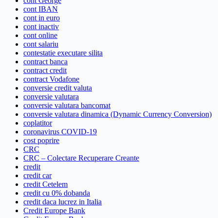
cont George
cont IBAN
cont in euro
cont inactiv
cont online
cont salariu
contestatie executare silita
contract banca
contract credit
contract Vodafone
conversie credit valuta
conversie valutara
conversie valutara bancomat
conversie valutara dinamica (Dynamic Currency Conversion)
coplatitor
coronavirus COVID-19
cost poprire
CRC
CRC – Colectare Recuperare Creante
credit
credit car
credit Cetelem
credit cu 0% dobanda
credit daca lucrez in Italia
Credit Europe Bank