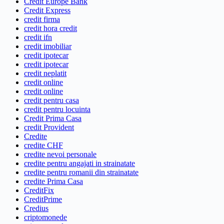
Credit Europe Bank
Credit Express
credit firma
credit hora credit
credit ifn
credit imobiliar
credit ipotecar
credit ipotecar
credit neplatit
credit online
credit online
credit pentru casa
credit pentru locuinta
Credit Prima Casa
credit Provident
Credite
credite CHF
credite nevoi personale
credite pentru angajati in strainatate
credite pentru romanii din strainatate
credite Prima Casa
CreditFix
CreditPrime
Credius
criptomonede