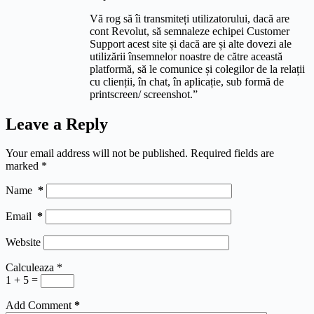
Vă rog să îi transmiteți utilizatorului, dacă are
cont Revolut, să semnaleze echipei Customer
Support acest site și dacă are și alte dovezi ale
utilizării însemnelor noastre de către această
platformă, să le comunice și colegilor de la relații
cu clienții, în chat, în aplicație, sub formă de
printscreen/ screenshot.”
Leave a Reply
Your email address will not be published.
Required fields are
marked
*
Name
*
Email
*
Website
Calculeaza
*
1 + 5 =
Add Comment
*