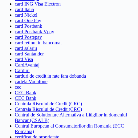
card ING Visa Electron
card Italia
card Nickel
card One Pay
card Postbank
card Postbank Vpay
card Postepay
card retinut in bancomat
card salariu
card Santander
card Visa
CardAvantaj
Carduri
carduri de credit in rate fara dobanda
cartela Vodafone
cec
CEC Bank
CEC Bank
Centrala Riscului de Credit (CRC)
Centrala Riscului de Credit (CRC)
Centrul de Solutionare Alternativa a Litigiilor in domeniul
Bancar (CSALB)
Centrul European al Consumatorilor din Romania (ECC
Romania)
certificat de proprietate