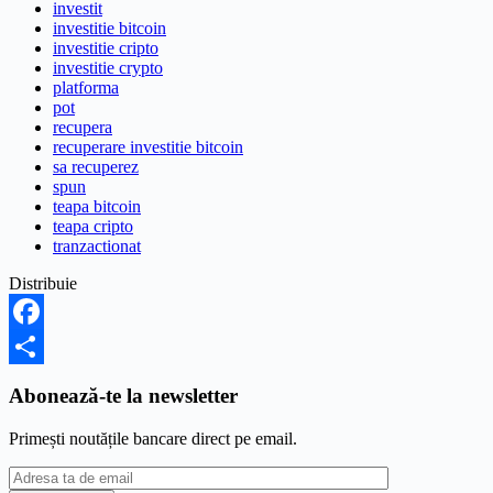
investit
investitie bitcoin
investitie cripto
investitie crypto
platforma
pot
recupera
recuperare investitie bitcoin
sa recuperez
spun
teapa bitcoin
teapa cripto
tranzactionat
Distribuie
Facebook
Share
Abonează-te la newsletter
Primești noutățile bancare direct pe email.