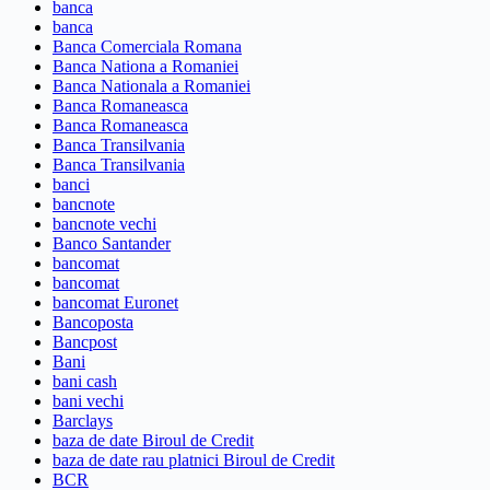
banca
banca
Banca Comerciala Romana
Banca Nationa a Romaniei
Banca Nationala a Romaniei
Banca Romaneasca
Banca Romaneasca
Banca Transilvania
Banca Transilvania
banci
bancnote
bancnote vechi
Banco Santander
bancomat
bancomat
bancomat Euronet
Bancoposta
Bancpost
Bani
bani cash
bani vechi
Barclays
baza de date Biroul de Credit
baza de date rau platnici Biroul de Credit
BCR