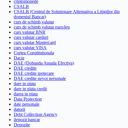
criptomonede
CSALB
CSALB (Centrul de Solutionare Alternativa a Litigiilor din
domeniul Bancar)
curs de schimb valutar
curs de schimb valutar euro/leu
curs valutar BNR
curs valutar carduri
curs valutar Mastercard
curs valutar VISA
Curtea Constitutionala
Dacia
DAE (Dobanda Anuala Efectiva)
DAE credite
DAE credite ipotecare
DAE credite nevoi personale
dare in plata
dare in plata credit
darea in plata
Data Protection
date personale
datorii
Debt Collection Agency
depozit bancar
Depozite