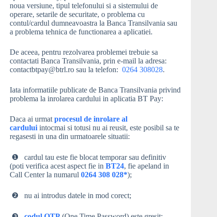
noua versiune, tipul telefonului si a sistemului de
operare, setarile de securitate, o problema cu
contul/cardul dumneavoastra la Banca Transilvania sau
a problema tehnica de functionarea a aplicatiei.
De aceea, pentru rezolvarea problemei trebuie sa
contactati Banca Transilvania, prin e-mail la adresa:
contactbtpay@btrl.ro sau la telefon:
0264 308028
.
Iata informatiile publicate de Banca Transilvania privind
problema la inrolarea cardului in aplicatia BT Pay:
Daca ai urmat
procesul de inrolare al
cardului
intocmai si totusi nu ai reusit, este posibil sa te
regasesti in una din urmatoarele situatii:
❶⠀cardul tau este fie blocat temporar sau definitiv
(poti verifica acest aspect fie in
BT24
, fie apeland in
Call Center la numarul
0264 308 028
*
);
❷⠀nu ai introdus datele in mod corect;
❸⠀
codul OTP
(One Time Password) este gresit;