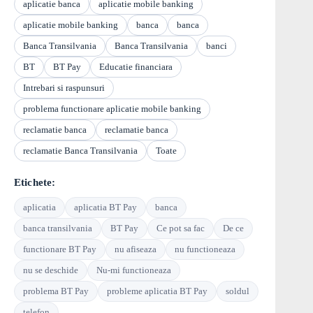
aplicatie banca
aplicatie mobile banking
aplicatie mobile banking
banca
banca
Banca Transilvania
Banca Transilvania
banci
BT
BT Pay
Educatie financiara
Intrebari si raspunsuri
problema functionare aplicatie mobile banking
reclamatie banca
reclamatie banca
reclamatie Banca Transilvania
Toate
Etichete:
aplicatia
aplicatia BT Pay
banca
banca transilvania
BT Pay
Ce pot sa fac
De ce
functionare BT Pay
nu afiseaza
nu functioneaza
nu se deschide
Nu-mi functioneaza
problema BT Pay
probleme aplicatia BT Pay
soldul
telefon