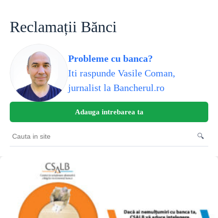
Skip
to
content
Reclamații Bănci
Probleme cu banca?
Iti raspunde Vasile Coman,
jurnalist la Bancherul.ro
Adauga intrebarea ta
🔍
Cauta
in
site