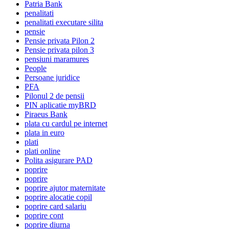
Patria Bank
penalitati
penalitati executare silita
pensie
Pensie privata Pilon 2
Pensie privata pilon 3
pensiuni maramures
People
Persoane juridice
PFA
Pilonul 2 de pensii
PIN aplicatie myBRD
Piraeus Bank
plata cu cardul pe internet
plata in euro
plati
plati online
Polita asigurare PAD
poprire
poprire
poprire ajutor maternitate
poprire alocatie copil
poprire card salariu
poprire cont
poprire diurna