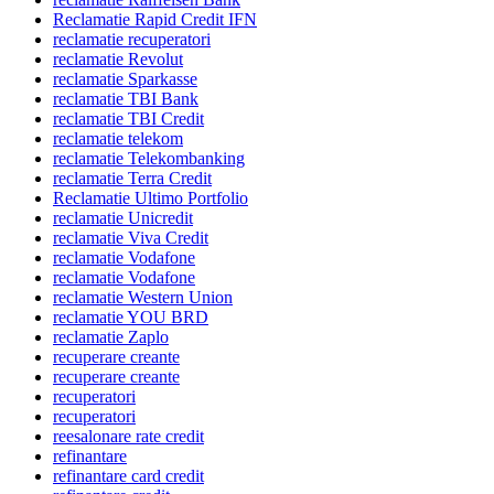
Reclamatie Rapid Credit IFN
reclamatie recuperatori
reclamatie Revolut
reclamatie Sparkasse
reclamatie TBI Bank
reclamatie TBI Credit
reclamatie telekom
reclamatie Telekombanking
reclamatie Terra Credit
Reclamatie Ultimo Portfolio
reclamatie Unicredit
reclamatie Viva Credit
reclamatie Vodafone
reclamatie Vodafone
reclamatie Western Union
reclamatie YOU BRD
reclamatie Zaplo
recuperare creante
recuperare creante
recuperatori
recuperatori
reesalonare rate credit
refinantare
refinantare card credit