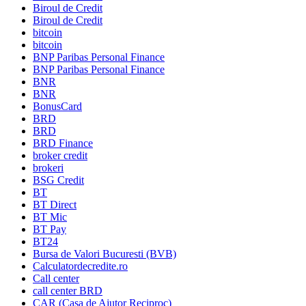
Biroul de Credit
Biroul de Credit
bitcoin
bitcoin
BNP Paribas Personal Finance
BNP Paribas Personal Finance
BNR
BNR
BonusCard
BRD
BRD
BRD Finance
broker credit
brokeri
BSG Credit
BT
BT Direct
BT Mic
BT Pay
BT24
Bursa de Valori Bucuresti (BVB)
Calculatordecredite.ro
Call center
call center BRD
CAR (Casa de Ajutor Reciproc)