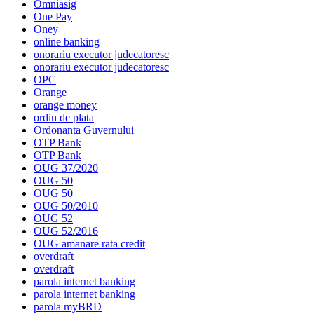
Omniasig
One Pay
Oney
online banking
onorariu executor judecatoresc
onorariu executor judecatoresc
OPC
Orange
orange money
ordin de plata
Ordonanta Guvernului
OTP Bank
OTP Bank
OUG 37/2020
OUG 50
OUG 50
OUG 50/2010
OUG 52
OUG 52/2016
OUG amanare rata credit
overdraft
overdraft
parola internet banking
parola internet banking
parola myBRD