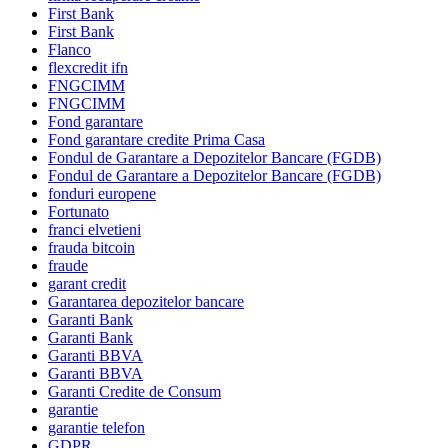
First Bank
First Bank
Flanco
flexcredit ifn
FNGCIMM
FNGCIMM
Fond garantare
Fond garantare credite Prima Casa
Fondul de Garantare a Depozitelor Bancare (FGDB)
Fondul de Garantare a Depozitelor Bancare (FGDB)
fonduri europene
Fortunato
franci elvetieni
frauda bitcoin
fraude
garant credit
Garantarea depozitelor bancare
Garanti Bank
Garanti Bank
Garanti BBVA
Garanti BBVA
Garanti Credite de Consum
garantie
garantie telefon
GDPR