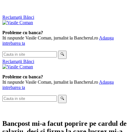
Skip
Reclamații Bănci
to
content
Probleme cu banca?
Iti raspunde Vasile Coman, jurnalist la Bancherul.ro
Adauga
intrebarea ta
Cauta
🔍
in
Reclamații Bănci
site
Probleme cu banca?
Iti raspunde Vasile Coman, jurnalist la Bancherul.ro
Adauga
intrebarea ta
Cauta
🔍
in
site
Bancpost mi-a facut poprire pe cardul de
salariu, desi si firma la care lucrez mi-a