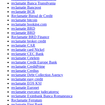
reclamatie Banca Transilvania
reclamatie Bancpost
reclamatie BCR
Reclamatie Biroul de Credit
reclamatie bitcoin
reclamatie booking.com
reclamatie BRD
reclamatie BRD
Reclamatie BRD Finance
reclamatie broker credit
reclamatie CAR
reclamatie card Nickel
reclamatie CEC Bank
reclamatie Cetelem
reclamatie Credit Europe Bank
reclamatie CreditPrime
reclamatie Credius
reclamatie Debt Collection Agency
reclamatie easy credit
reclamatie EOS KSI
reclamatie Euronet
reclamatie executor judecatoresc
reclamatie Eximbank Banca Romaneasca
Reclamatie Ferratum
reclamatie First Bank