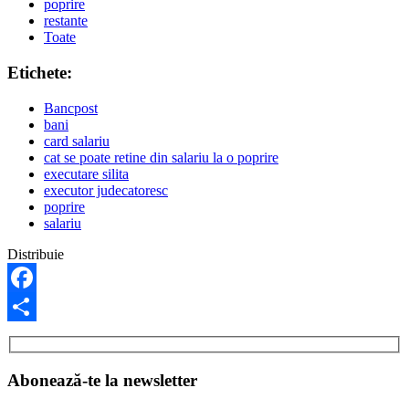
poprire
restante
Toate
Etichete:
Bancpost
bani
card salariu
cat se poate retine din salariu la o poprire
executare silita
executor judecatoresc
poprire
salariu
Distribuie
Facebook
Share
Abonează-te la newsletter