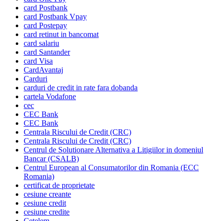
card Postbank
card Postbank Vpay
card Postepay
card retinut in bancomat
card salariu
card Santander
card Visa
CardAvantaj
Carduri
carduri de credit in rate fara dobanda
cartela Vodafone
cec
CEC Bank
CEC Bank
Centrala Riscului de Credit (CRC)
Centrala Riscului de Credit (CRC)
Centrul de Solutionare Alternativa a Litigiilor in domeniul
Bancar (CSALB)
Centrul European al Consumatorilor din Romania (ECC
Romania)
certificat de proprietate
cesiune creante
cesiune credit
cesiune credite
Cetelem