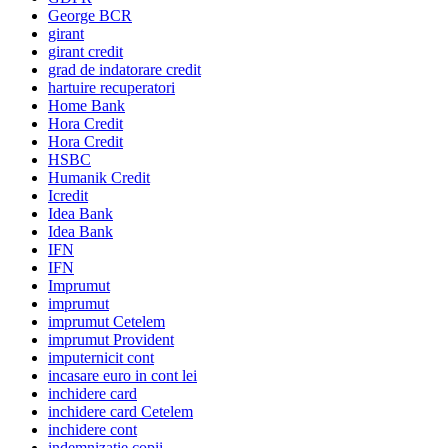
George BCR
girant
girant credit
grad de indatorare credit
hartuire recuperatori
Home Bank
Hora Credit
Hora Credit
HSBC
Humanik Credit
Icredit
Idea Bank
Idea Bank
IFN
IFN
Imprumut
imprumut
imprumut Cetelem
imprumut Provident
imputernicit cont
incasare euro in cont lei
inchidere card
inchidere card Cetelem
inchidere cont
indemnizatie copii