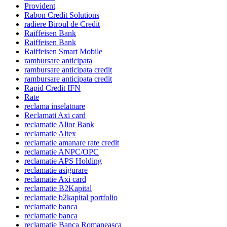
Provident
Rabon Credit Solutions
radiere Biroul de Credit
Raiffeisen Bank
Raiffeisen Bank
Raiffeisen Smart Mobile
rambursare anticipata
rambursare anticipata credit
rambursare anticipata credit
Rapid Credit IFN
Rate
reclama inselatoare
Reclamati Axi card
reclamatie Alior Bank
reclamatie Altex
reclamatie amanare rate credit
reclamatie ANPC/OPC
reclamatie APS Holding
reclamatie asigurare
reclamatie Axi card
reclamatie B2Kapital
reclamatie b2kapital portfolio
reclamatie banca
reclamatie banca
reclamatie Banca Romaneasca