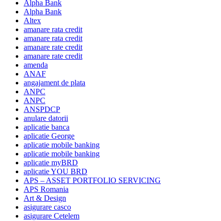
Alpha Bank
Alpha Bank
Altex
amanare rata credit
amanare rata credit
amanare rate credit
amanare rate credit
amenda
ANAF
angajament de plata
ANPC
ANPC
ANSPDCP
anulare datorii
aplicatie banca
aplicatie George
aplicatie mobile banking
aplicatie mobile banking
aplicatie myBRD
aplicatie YOU BRD
APS – ASSET PORTFOLIO SERVICING
APS Romania
Art & Design
asigurare casco
asigurare Cetelem