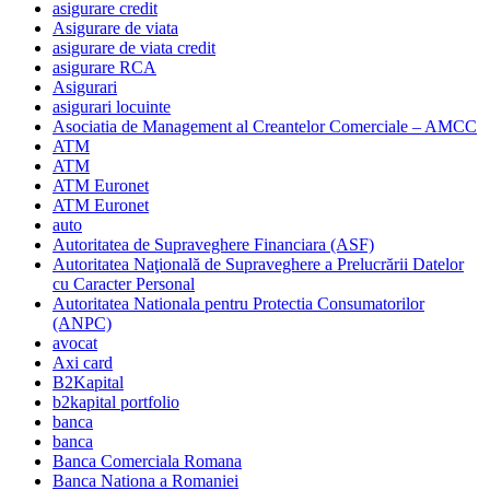
asigurare credit
Asigurare de viata
asigurare de viata credit
asigurare RCA
Asigurari
asigurari locuinte
Asociatia de Management al Creantelor Comerciale – AMCC
ATM
ATM
ATM Euronet
ATM Euronet
auto
Autoritatea de Supraveghere Financiara (ASF)
Autoritatea Naţională de Supraveghere a Prelucrării Datelor
cu Caracter Personal
Autoritatea Nationala pentru Protectia Consumatorilor
(ANPC)
avocat
Axi card
B2Kapital
b2kapital portfolio
banca
banca
Banca Comerciala Romana
Banca Nationa a Romaniei