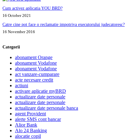
Cum activez aplicatia YOU BRD?
16 October 2021
Catre cine pot face o reclamatie impotriva executorului judecatoresc?
16 November 2016
Categorii
abonament Orange
abonament Vodafone
abonament Vodafone
act vanzare-cumparare
acte necesare credit
actiuni
activare aplicatie myBRD
actualizare date personale
actualizare date personale
actualizare date personale banca
agent Provident
alerte SMS cont bancar
Alior Bank
Alo 24 Banking
alocatie copil