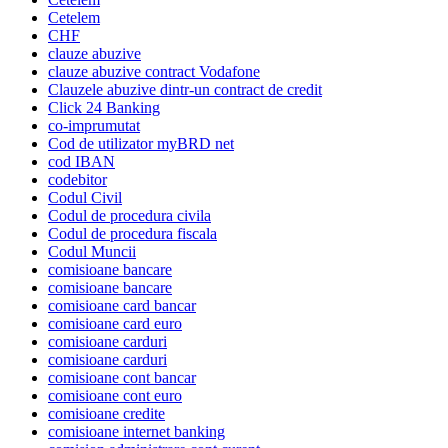
Cetelem
CHF
clauze abuzive
clauze abuzive contract Vodafone
Clauzele abuzive dintr-un contract de credit
Click 24 Banking
co-imprumutat
Cod de utilizator myBRD net
cod IBAN
codebitor
Codul Civil
Codul de procedura civila
Codul de procedura fiscala
Codul Muncii
comisioane bancare
comisioane bancare
comisioane card bancar
comisioane card euro
comisioane carduri
comisioane carduri
comisioane cont bancar
comisioane cont euro
comisioane credite
comisioane internet banking