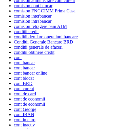
comision administrare cont curent
comision cont bancar
comision FNGCIMM Prima Casa
comision interbancar
comision intrabancar
comision retragere bani ATM
conditii credit
conditii derulare operatiuni bancare
Conditii Generale Bancare BRD
conditii generale de afaceri
conditii obtinere credit
cont
cont bancar
cont bancar
cont bancar online
cont blocat
cont BRD
cont curent
cont de card
cont de economii
cont de economii
cont George
cont IBAN
cont in euro
cont inactiv