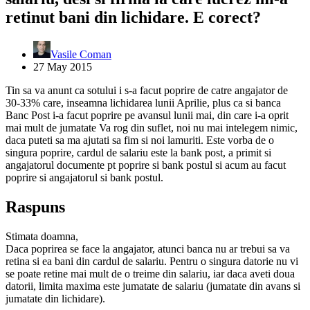
retinut bani din lichidare. E corect?
Vasile Coman
27 May 2015
Tin sa va anunt ca sotului i s-a facut poprire de catre angajator de
30-33% care, inseamna lichidarea lunii Aprilie, plus ca si banca
Banc Post i-a facut poprire pe avansul lunii mai, din care i-a oprit
mai mult de jumatate Va rog din suflet, noi nu mai intelegem nimic,
daca puteti sa ma ajutati sa fim si noi lamuriti. Este vorba de o
singura poprire, cardul de salariu este la bank post, a primit si
angajatorul documente pt poprire si bank postul si acum au facut
poprire si angajatorul si bank postul.
Raspuns
Stimata doamna,
Daca poprirea se face la angajator, atunci banca nu ar trebui sa va
retina si ea bani din cardul de salariu. Pentru o singura datorie nu vi
se poate retine mai mult de o treime din salariu, iar daca aveti doua
datorii, limita maxima este jumatate de salariu (jumatate din avans si
jumatate din lichidare).