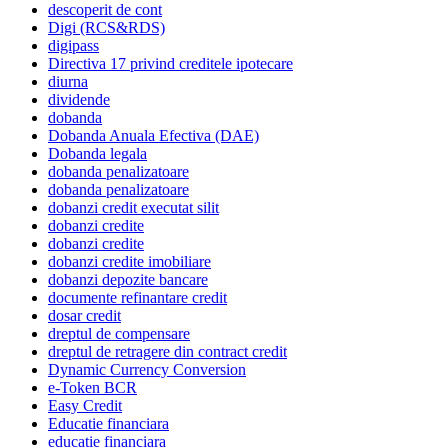
descoperit de cont
Digi (RCS&RDS)
digipass
Directiva 17 privind creditele ipotecare
diurna
dividende
dobanda
Dobanda Anuala Efectiva (DAE)
Dobanda legala
dobanda penalizatoare
dobanda penalizatoare
dobanzi credit executat silit
dobanzi credite
dobanzi credite
dobanzi credite imobiliare
dobanzi depozite bancare
documente refinantare credit
dosar credit
dreptul de compensare
dreptul de retragere din contract credit
Dynamic Currency Conversion
e-Token BCR
Easy Credit
Educatie financiara
educatie financiara