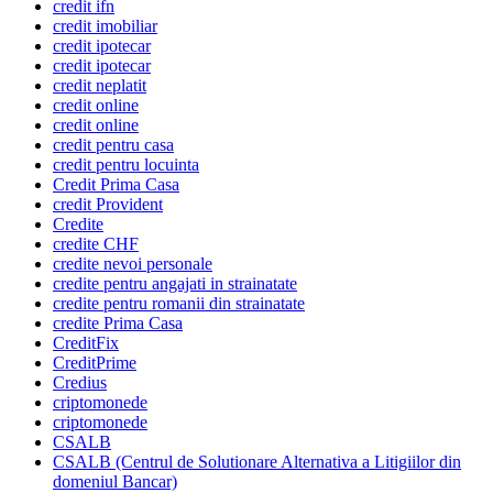
credit ifn
credit imobiliar
credit ipotecar
credit ipotecar
credit neplatit
credit online
credit online
credit pentru casa
credit pentru locuinta
Credit Prima Casa
credit Provident
Credite
credite CHF
credite nevoi personale
credite pentru angajati in strainatate
credite pentru romanii din strainatate
credite Prima Casa
CreditFix
CreditPrime
Credius
criptomonede
criptomonede
CSALB
CSALB (Centrul de Solutionare Alternativa a Litigiilor din
domeniul Bancar)