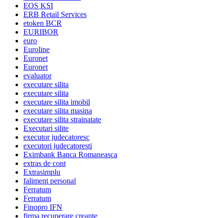
EOS KSI
ERB Retail Services
etoken BCR
EURIBOR
euro
Euroline
Euronet
Euronet
evaluator
executare silita
executare silita
executare silita imobil
executare silita masina
executare silita strainatate
Executari silite
executor judecatoresc
executori judecatoresti
Eximbank Banca Romaneasca
extras de cont
Extrasimplu
faliment personal
Ferratum
Ferratum
Finopro IFN
firma recuperare creante