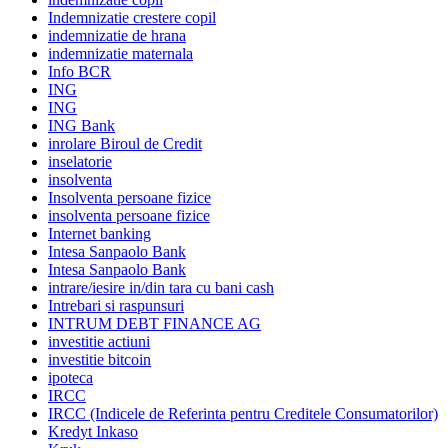
Indemnizatie crestere copil
indemnizatie de hrana
indemnizatie maternala
Info BCR
ING
ING
ING Bank
inrolare Biroul de Credit
inselatorie
insolventa
Insolventa persoane fizice
insolventa persoane fizice
Internet banking
Intesa Sanpaolo Bank
Intesa Sanpaolo Bank
intrare/iesire in/din tara cu bani cash
Intrebari si raspunsuri
INTRUM DEBT FINANCE AG
investitie actiuni
investitie bitcoin
ipoteca
IRCC
IRCC (Indicele de Referinta pentru Creditele Consumatorilor)
Kredyt Inkaso