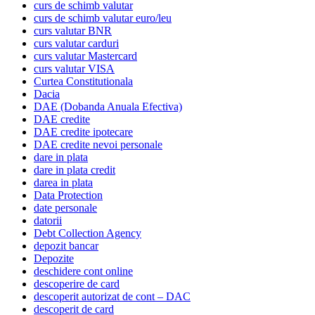
curs de schimb valutar
curs de schimb valutar euro/leu
curs valutar BNR
curs valutar carduri
curs valutar Mastercard
curs valutar VISA
Curtea Constitutionala
Dacia
DAE (Dobanda Anuala Efectiva)
DAE credite
DAE credite ipotecare
DAE credite nevoi personale
dare in plata
dare in plata credit
darea in plata
Data Protection
date personale
datorii
Debt Collection Agency
depozit bancar
Depozite
deschidere cont online
descoperire de card
descoperit autorizat de cont – DAC
descoperit de card