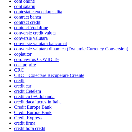
cont online
cont salariu
contestatie executare silita
contract banca
contract credit
contract Vodafone
conversie credit valuta
conversie valutara
conversie valutara bancomat
conversie valutara dinamica (Dynamic Currency Conversion)
coplatitor
coronavirus COVID-19
cost poprire
CRC
CRC – Colectare Recuperare Creante
credit
credit car
credit Cetelem
credit cu 0% dobanda
credit daca lucrez in Italia
Credit Europe Bank
Credit Europe Bank
Credit Express
credit firma
credit hora credit