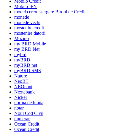
Mobilo Credit
Mobilo IFN
model cerere stergere Biroul de Credit
monede
monede vechi
mostenire credit
mostenire datorii
Mozipo
my BRD Mobile
my BRD Net
mybrd
myBRD
myBRD net
myBRD SMS
Nature
NeoBT
NEOcont
Nextebank
Nickel
norma de hrana
notar
Noul Cod Civil
numerar
Ocean Credit
Ocean Credit