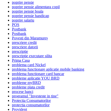
poprire pensie
poprire pensie alimentara copil
poprire pensie boala
poprire pensie handicap
poprire salariu
POS
Postbank
Postbank
Povesti din Maramureș
prescriere credit
prescriere datorii
prescriptie
prescriptie executare silita
Prima Casa
problema card Nickel
problema functionare aplicatie mobile banking
problema functionare card bancar
probleme aplicatie YOU BRD
probleme myBRD
probleme plata credit
procese banci
programul "Investeste in tine"
Protectia Consumatorilor
protectia consumatorilor
Provident