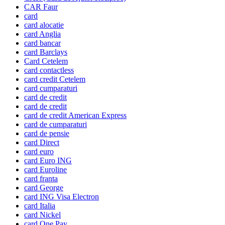
CAR Faur
card
card alocatie
card Anglia
card bancar
card Barclays
Card Cetelem
card contactless
card credit Cetelem
card cumparaturi
card de credit
card de credit
card de credit American Express
card de cumparaturi
card de pensie
card Direct
card euro
card Euro ING
card Euroline
card franta
card George
card ING Visa Electron
card Italia
card Nickel
card One Pay