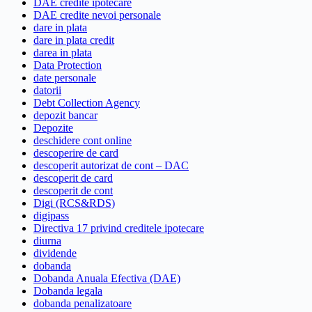
DAE credite ipotecare
DAE credite nevoi personale
dare in plata
dare in plata credit
darea in plata
Data Protection
date personale
datorii
Debt Collection Agency
depozit bancar
Depozite
deschidere cont online
descoperire de card
descoperit autorizat de cont – DAC
descoperit de card
descoperit de cont
Digi (RCS&RDS)
digipass
Directiva 17 privind creditele ipotecare
diurna
dividende
dobanda
Dobanda Anuala Efectiva (DAE)
Dobanda legala
dobanda penalizatoare