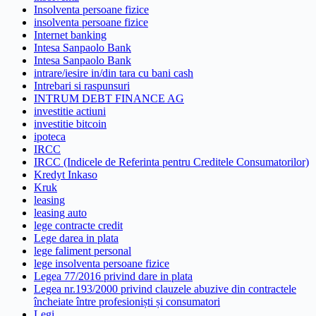
Insolventa persoane fizice
insolventa persoane fizice
Internet banking
Intesa Sanpaolo Bank
Intesa Sanpaolo Bank
intrare/iesire in/din tara cu bani cash
Intrebari si raspunsuri
INTRUM DEBT FINANCE AG
investitie actiuni
investitie bitcoin
ipoteca
IRCC
IRCC (Indicele de Referinta pentru Creditele Consumatorilor)
Kredyt Inkaso
Kruk
leasing
leasing auto
lege contracte credit
Lege darea in plata
lege faliment personal
lege insolventa persoane fizice
Legea 77/2016 privind dare in plata
Legea nr.193/2000 privind clauzele abuzive din contractele
încheiate între profesioniști și consumatori
Legi