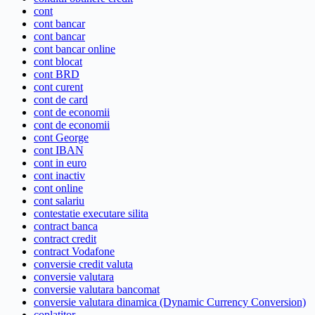
cont
cont bancar
cont bancar
cont bancar online
cont blocat
cont BRD
cont curent
cont de card
cont de economii
cont de economii
cont George
cont IBAN
cont in euro
cont inactiv
cont online
cont salariu
contestatie executare silita
contract banca
contract credit
contract Vodafone
conversie credit valuta
conversie valutara
conversie valutara bancomat
conversie valutara dinamica (Dynamic Currency Conversion)
coplatitor