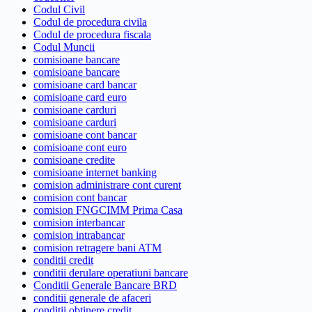
Codul Civil
Codul de procedura civila
Codul de procedura fiscala
Codul Muncii
comisioane bancare
comisioane bancare
comisioane card bancar
comisioane card euro
comisioane carduri
comisioane carduri
comisioane cont bancar
comisioane cont euro
comisioane credite
comisioane internet banking
comision administrare cont curent
comision cont bancar
comision FNGCIMM Prima Casa
comision interbancar
comision intrabancar
comision retragere bani ATM
conditii credit
conditii derulare operatiuni bancare
Conditii Generale Bancare BRD
conditii generale de afaceri
conditii obtinere credit