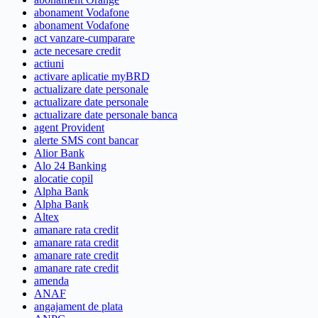
abonament Vodafone
abonament Vodafone
act vanzare-cumparare
acte necesare credit
actiuni
activare aplicatie myBRD
actualizare date personale
actualizare date personale
actualizare date personale banca
agent Provident
alerte SMS cont bancar
Alior Bank
Alo 24 Banking
alocatie copil
Alpha Bank
Alpha Bank
Altex
amanare rata credit
amanare rata credit
amanare rate credit
amanare rate credit
amenda
ANAF
angajament de plata