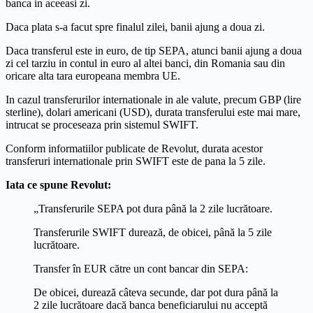
banca in aceeasi zi.
Daca plata s-a facut spre finalul zilei, banii ajung a doua zi.
Daca transferul este in euro, de tip SEPA, atunci banii ajung a doua
zi cel tarziu in contul in euro al altei banci, din Romania sau din
oricare alta tara europeana membra UE.
In cazul transferurilor internationale in ale valute, precum GBP (lire
sterline), dolari americani (USD), durata transferului este mai mare,
intrucat se proceseaza prin sistemul SWIFT.
Conform informatiilor publicate de Revolut, durata acestor
transferuri internationale prin SWIFT este de pana la 5 zile.
Iata ce spune Revolut:
„Transferurile SEPA pot dura până la 2 zile lucrătoare.
Transferurile SWIFT durează, de obicei, până la 5 zile
lucrătoare.
Transfer în EUR către un cont bancar din SEPA:
De obicei, durează câteva secunde, dar pot dura până la
2 zile lucrătoare dacă banca beneficiarului nu acceptă