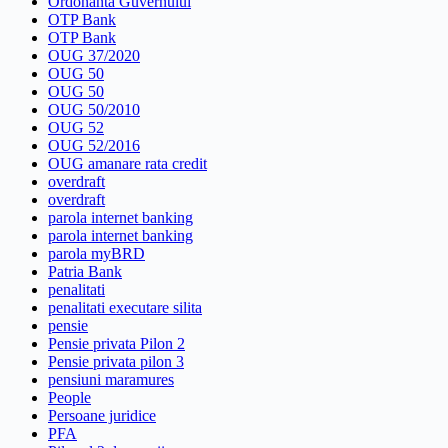
Ordonanta Guvernului
OTP Bank
OTP Bank
OUG 37/2020
OUG 50
OUG 50
OUG 50/2010
OUG 52
OUG 52/2016
OUG amanare rata credit
overdraft
overdraft
parola internet banking
parola internet banking
parola myBRD
Patria Bank
penalitati
penalitati executare silita
pensie
Pensie privata Pilon 2
Pensie privata pilon 3
pensiuni maramures
People
Persoane juridice
PFA