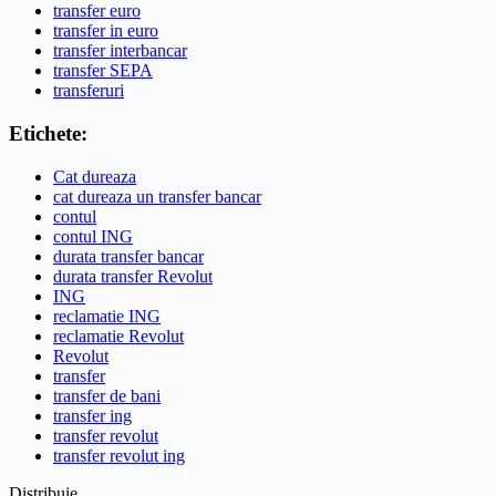
transfer euro
transfer in euro
transfer interbancar
transfer SEPA
transferuri
Etichete:
Cat dureaza
cat dureaza un transfer bancar
contul
contul ING
durata transfer bancar
durata transfer Revolut
ING
reclamatie ING
reclamatie Revolut
Revolut
transfer
transfer de bani
transfer ing
transfer revolut
transfer revolut ing
Distribuie