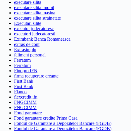
executare silita
executare silita imobil
executare silita masina
executare silita strainatate
Executari silite
executor judecatoresc
executori judecatoresti
Eximbank Banca Romaneasca
extras de cont
Extrasimplu
faliment personal
Ferratum
Ferratum
Finopro IFN
firma recuperare creante
First Bank
First Bank
Flanco
flexcredit ifn
FNGCIMM
FNGCIMM
Fond garantare
Fond garantare credite Prima Casa
Fondul de Garantare a Depozitelor Bancare (FGDB)
Fondul de Garantare a Depozitelor Bancare (FGDB)