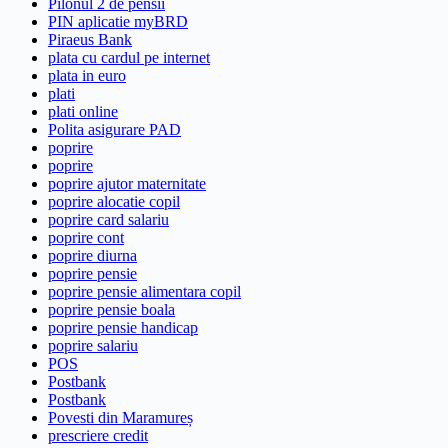
Pilonul 2 de pensii
PIN aplicatie myBRD
Piraeus Bank
plata cu cardul pe internet
plata in euro
plati
plati online
Polita asigurare PAD
poprire
poprire
poprire ajutor maternitate
poprire alocatie copil
poprire card salariu
poprire cont
poprire diurna
poprire pensie
poprire pensie alimentara copil
poprire pensie boala
poprire pensie handicap
poprire salariu
POS
Postbank
Postbank
Povesti din Maramureș
prescriere credit