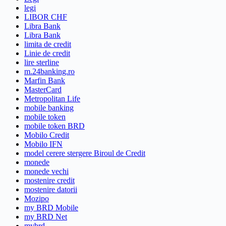
legi
LIBOR CHF
Libra Bank
Libra Bank
limita de credit
Linie de credit
lire sterline
m.24banking.ro
Marfin Bank
MasterCard
Metropolitan Life
mobile banking
mobile token
mobile token BRD
Mobilo Credit
Mobilo IFN
model cerere stergere Biroul de Credit
monede
monede vechi
mostenire credit
mostenire datorii
Mozipo
my BRD Mobile
my BRD Net
mybrd