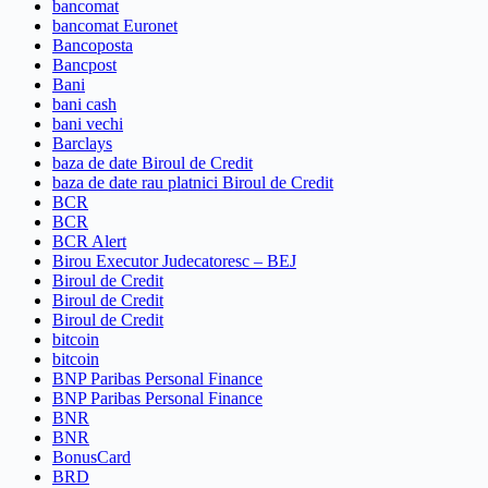
bancomat
bancomat Euronet
Bancoposta
Bancpost
Bani
bani cash
bani vechi
Barclays
baza de date Biroul de Credit
baza de date rau platnici Biroul de Credit
BCR
BCR
BCR Alert
Birou Executor Judecatoresc – BEJ
Biroul de Credit
Biroul de Credit
Biroul de Credit
bitcoin
bitcoin
BNP Paribas Personal Finance
BNP Paribas Personal Finance
BNR
BNR
BonusCard
BRD