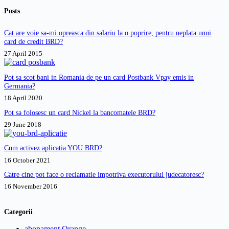
Posts
Cat are voie sa-mi opreasca din salariu la o poprire, pentru neplata unui
card de credit BRD?
27 April 2015
Pot sa scot bani in Romania de pe un card Postbank Vpay emis in
Germania?
18 April 2020
Pot sa folosesc un card Nickel la bancomatele BRD?
29 June 2018
Cum activez aplicatia YOU BRD?
16 October 2021
Catre cine pot face o reclamatie impotriva executorului judecatoresc?
16 November 2016
Categorii
abonament Orange