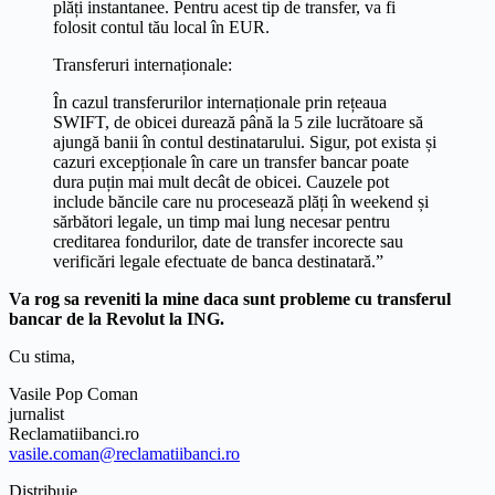
plăți instantanee. Pentru acest tip de transfer, va fi
folosit contul tău local în EUR.
Transferuri internaționale:
În cazul transferurilor internaționale prin rețeaua
SWIFT, de obicei durează până la 5 zile lucrătoare să
ajungă banii în contul destinatarului. Sigur, pot exista și
cazuri excepționale în care un transfer bancar poate
dura puțin mai mult decât de obicei. Cauzele pot
include băncile care nu procesează plăți în weekend și
sărbători legale, un timp mai lung necesar pentru
creditarea fondurilor, date de transfer incorecte sau
verificări legale efectuate de banca destinatară.”
Va rog sa reveniti la mine daca sunt probleme cu transferul
bancar de la Revolut la ING.
Cu stima,
Vasile Pop Coman
jurnalist
Reclamatiibanci.ro
vasile.coman@reclamatiibanci.ro
Distribuie