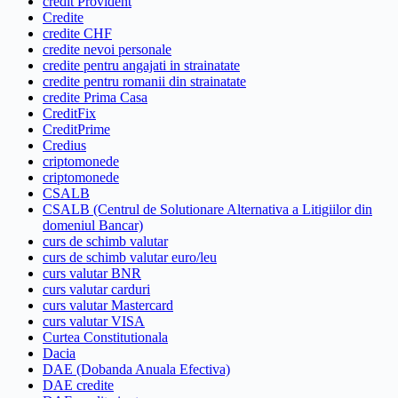
credit Provident
Credite
credite CHF
credite nevoi personale
credite pentru angajati in strainatate
credite pentru romanii din strainatate
credite Prima Casa
CreditFix
CreditPrime
Credius
criptomonede
criptomonede
CSALB
CSALB (Centrul de Solutionare Alternativa a Litigiilor din
domeniul Bancar)
curs de schimb valutar
curs de schimb valutar euro/leu
curs valutar BNR
curs valutar carduri
curs valutar Mastercard
curs valutar VISA
Curtea Constitutionala
Dacia
DAE (Dobanda Anuala Efectiva)
DAE credite