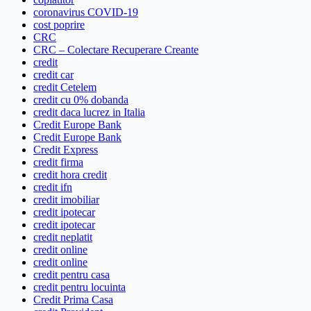
coronavirus COVID-19
cost poprire
CRC
CRC – Colectare Recuperare Creante
credit
credit car
credit Cetelem
credit cu 0% dobanda
credit daca lucrez in Italia
Credit Europe Bank
Credit Europe Bank
Credit Express
credit firma
credit hora credit
credit ifn
credit imobiliar
credit ipotecar
credit ipotecar
credit neplatit
credit online
credit online
credit pentru casa
credit pentru locuinta
Credit Prima Casa