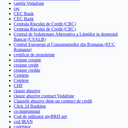
cartela Vodafone
cec
CEC Bank
CEC Bank
Centrala Riscului de Credit (CRC)
Centrala Riscului de Credit (CRC)
Centrul de Solutionare Alternativa a Litigiilor in domeniul
Bancar (CSALB)
Centrul European al Consumatorilor din Romania (ECC
Romania)
certificat de proprietate
cesiune creante
cesiune credit
cesiune credite
Cetelem
Cetelem
CHF
clauze abuzive
clauze abuzive contract Vodafone
Clauzele abuzive dintr-un contract de credit
Click 24 Banking
co-imprumutat
Cod de utilizator myBRD net
cod IBAN
codebitor