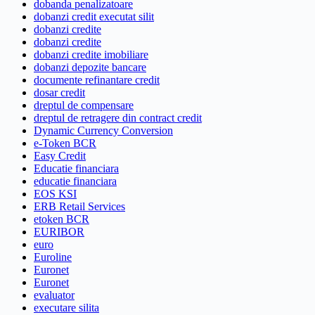
dobanda penalizatoare
dobanzi credit executat silit
dobanzi credite
dobanzi credite
dobanzi credite imobiliare
dobanzi depozite bancare
documente refinantare credit
dosar credit
dreptul de compensare
dreptul de retragere din contract credit
Dynamic Currency Conversion
e-Token BCR
Easy Credit
Educatie financiara
educatie financiara
EOS KSI
ERB Retail Services
etoken BCR
EURIBOR
euro
Euroline
Euronet
Euronet
evaluator
executare silita