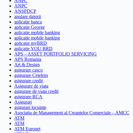
ANPC
ANPC
ANSPDCP
anulare datorii
aplicatie banca
aplicatie George
aplicatie mobile banking
aplicatie mobile banking
aplicatie myBRD
aplicatie YOU BRD
APS – ASSET PORTFOLIO SERVICING
APS Romania
Art & Design
asigurare casco
asigurare Cetelem
asigurare credit
Asigurare de viata
asigurare de viata credit
asigurare RCA
Asigurari
asigurari locuinte
Asociatia de Management al Creantelor Comerciale – AMCC
ATM
ATM
ATM Euronet