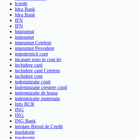
Icredit
Idea Bank
Idea Bank
IFN
IFN
Imprumut
imprumut
imprumut Cetelem
imprumut Provident
imputernicit cont
incasare euro in cont lei
inchidere card
inchidere card Cetelem
inchidere cont
indemnizatie copii
Indemnizatie crestere copil
indemnizatie de hrana
indemnizatie maternala
Info BCR
ING
ING
ING Bank
inrolare Biroul de Credit
inselatorie
insolventa