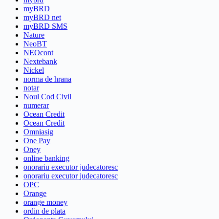
myBRD
myBRD net
myBRD SMS
Nature
NeoBT
NEOcont
Nextebank
Nickel
norma de hrana
notar
Noul Cod Civil
numerar
Ocean Credit
Ocean Credit
Omniasig
One Pay
Oney
online banking
onorariu executor judecatoresc
onorariu executor judecatoresc
OPC
Orange
orange money
ordin de plata