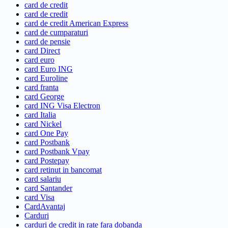
card de credit
card de credit
card de credit American Express
card de cumparaturi
card de pensie
card Direct
card euro
card Euro ING
card Euroline
card franta
card George
card ING Visa Electron
card Italia
card Nickel
card One Pay
card Postbank
card Postbank Vpay
card Postepay
card retinut in bancomat
card salariu
card Santander
card Visa
CardAvantaj
Carduri
carduri de credit in rate fara dobanda