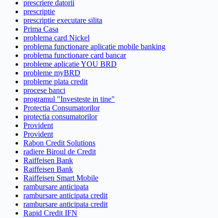
prescriere datorii
prescriptie
prescriptie executare silita
Prima Casa
problema card Nickel
problema functionare aplicatie mobile banking
problema functionare card bancar
probleme aplicatie YOU BRD
probleme myBRD
probleme plata credit
procese banci
programul "Investeste in tine"
Protectia Consumatorilor
protectia consumatorilor
Provident
Provident
Rabon Credit Solutions
radiere Biroul de Credit
Raiffeisen Bank
Raiffeisen Bank
Raiffeisen Smart Mobile
rambursare anticipata
rambursare anticipata credit
rambursare anticipata credit
Rapid Credit IFN