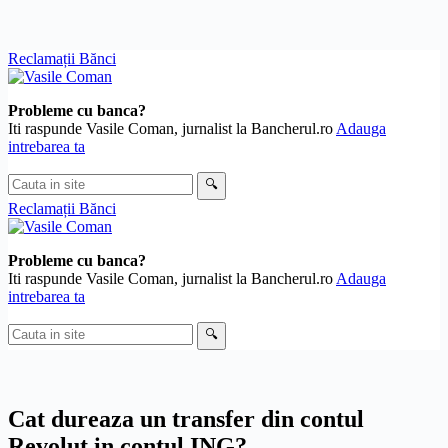
Skip
Reclamații Bănci
to
content
Probleme cu banca?
Iti raspunde Vasile Coman, jurnalist la Bancherul.ro
Adauga
intrebarea ta
Cauta
🔍
in
Reclamații Bănci
site
Probleme cu banca?
Iti raspunde Vasile Coman, jurnalist la Bancherul.ro
Adauga
intrebarea ta
Cauta
🔍
in
site
Cat dureaza un transfer din contul
Revolut in contul ING?