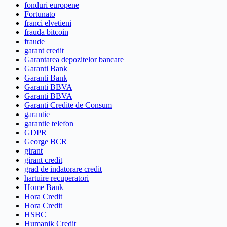
fonduri europene
Fortunato
franci elvetieni
frauda bitcoin
fraude
garant credit
Garantarea depozitelor bancare
Garanti Bank
Garanti Bank
Garanti BBVA
Garanti BBVA
Garanti Credite de Consum
garantie
garantie telefon
GDPR
George BCR
girant
girant credit
grad de indatorare credit
hartuire recuperatori
Home Bank
Hora Credit
Hora Credit
HSBC
Humanik Credit