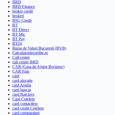
BRD
BRD Finance
broker credit
brokeri
BSG Credit
BT
BT Direct
BT Mic
BT Pay
BT24
Bursa de Valori Bucuresti (BVB)
Calculatordecredite.ro
Call center
call center BRD
CAR (Casa de Ajutor Reciproc)
CAR Faur
card
card alocatie
card Anglia
card bancar
card Barclays
Card Cetelem
card contactless
card credit Cetelem
card cumparaturi