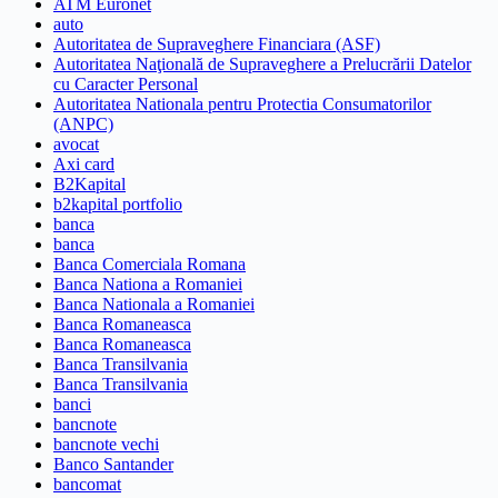
ATM Euronet
auto
Autoritatea de Supraveghere Financiara (ASF)
Autoritatea Naţională de Supraveghere a Prelucrării Datelor
cu Caracter Personal
Autoritatea Nationala pentru Protectia Consumatorilor
(ANPC)
avocat
Axi card
B2Kapital
b2kapital portfolio
banca
banca
Banca Comerciala Romana
Banca Nationa a Romaniei
Banca Nationala a Romaniei
Banca Romaneasca
Banca Romaneasca
Banca Transilvania
Banca Transilvania
banci
bancnote
bancnote vechi
Banco Santander
bancomat