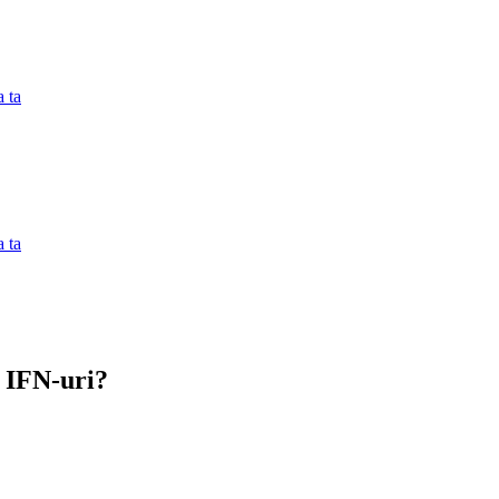
 ta
 ta
a IFN-uri?