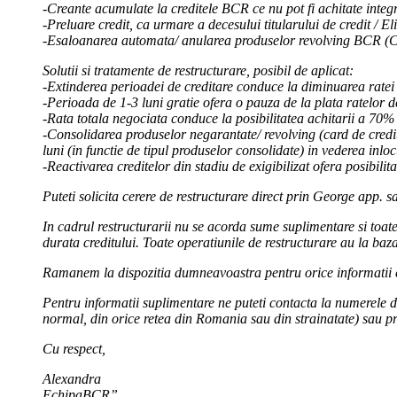
-Creante acumulate la creditele BCR ce nu pot fi achitate integ
-Preluare credit, ca urmare a decesului titularului de credit / El
-Esaloanarea automata/ anularea produselor revolving BCR (Car
Solutii si tratamente de restructurare, posibil de aplicat:
-Extinderea perioadei de creditare conduce la diminuarea ratei
-Perioada de 1-3 luni gratie ofera o pauza de la plata ratelor d
-Rata totala negociata conduce la posibilitatea achitarii a 70
-Consolidarea produselor negarantate/ revolving (card de credi
luni (in functie de tipul produselor consolidate) in vederea inloc
-Reactivarea creditelor din stadiu de exigibilizat ofera posibilita
Puteti solicita cerere de restructurare direct prin George app.
In cadrul restructurarii nu se acorda sume suplimentare si toate
durata creditului. Toate operatiunile de restructurare au la baz
Ramanem la dispozitia dumneavoastra pentru orice informatii
Pentru informatii suplimentare ne puteti contacta la numerele 
normal, din orice retea din Romania sau din strainatate) sau pri
Cu respect,
Alexandra
EchipaBCR”