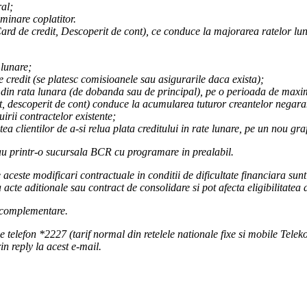
ral;
iminare coplatitor.
d de credit, Descoperit de cont), ce conduce la majorarea ratelor lun
 lunare;
e credit (se platesc comisioanele sau asigurarile daca exista);
% din rata lunara (de dobanda sau de principal), pe o perioada de max
t, descoperit de cont) conduce la acumularea tuturor creantelor negara
uirii contractelor existente;
tea clientilor de a-si relua plata creditului in rate lunare, pe un nou graf
 sau printr-o sucursala BCR cu programare in prealabil.
 aceste modificari contractuale in conditii de dificultate financiara su
a acte aditionale sau contract de consolidare si pot afecta eligibilitate
 complementare.
de telefon *2227 (tarif normal din retelele nationale fixe si mobile T
n reply la acest e-mail.