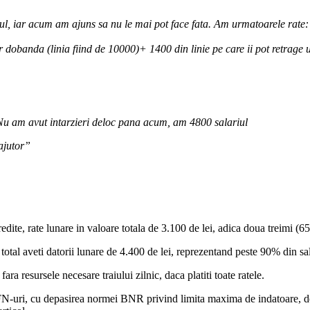
tul, iar acum am ajuns sa nu le mai pot face fata. Am urmatoarele rate:
dobanda (linia fiind de 10000)+ 1400 din linie pe care ii pot retrage ul
 Nu am avut intarzieri deloc pana acum, am 4800 salariul
ajutor”
edite, rate lunare in valoare totala de 3.100 de lei, adica doua treimi (65
 total aveti datorii lunare de 4.400 de lei, reprezentand peste 90% din sal
ara resursele necesare traiului zilnic, daca platiti toate ratele.
la IFN-uri, cu depasirea normei BNR privind limita maxima de indatoare, 