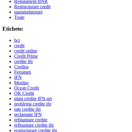
Regulament BNR
Restructurare credit
supraindatorare
Toate
Etichete:
bcr
credit
credit online
Credit Prime
credite ifn
Credius
Ferratum
IFN
Mozipo
Ocean Credit
OK Credit
plata credite IFN-uri
problema credite ifn
rate credite ifn
reclamatie IFN
refinantare credite
refinantare credite ifn
restructurare credite ifn