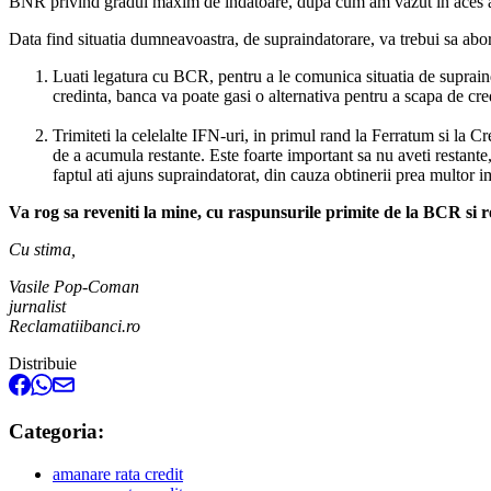
BNR privind gradul maxim de indatoare, dupa cum am vazut in aces a
Data find situatia dumneavoastra, de supraindatorare, va trebui sa abord
Luati legatura cu BCR, pentru a le comunica situatia de supraindat
credinta, banca va poate gasi o alternativa pentru a scapa de cred
Trimiteti la celelalte IFN-uri, in primul rand la Ferratum si la Cr
de a acumula restante. Este foarte important sa nu aveti restante,
faptul ati ajuns supraindatorat, din cauza obtinerii prea multor 
Va rog sa reveniti la mine, cu raspunsurile primite de la BCR si
Cu stima,
Vasile Pop-Coman
jurnalist
Reclamatiibanci.ro
Distribuie
Categoria:
amanare rata credit