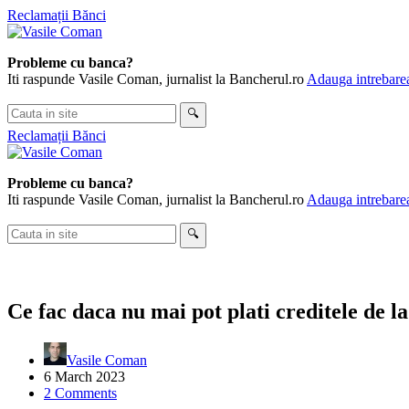
Skip
Reclamații Bănci
to
content
Probleme cu banca?
Iti raspunde Vasile Coman, jurnalist la Bancherul.ro
Adauga intrebarea
Cauta
🔍
in
Reclamații Bănci
site
Probleme cu banca?
Iti raspunde Vasile Coman, jurnalist la Bancherul.ro
Adauga intrebarea
Cauta
🔍
in
site
Ce fac daca nu mai pot plati creditele de l
Vasile Coman
6 March 2023
2 Comments