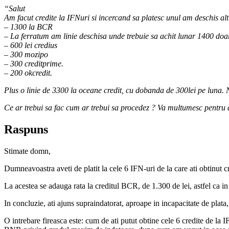
“Salut
Am facut credite la IFNuri si incercand sa platesc unul am deschis al
– 1300 la BCR
– La ferratum am linie deschisa unde trebuie sa achit lunar 1400 doar 
– 600 lei credius
– 300 mozipo
– 300 creditprime.
– 200 okcredit.
Plus o linie de 3300 la oceane credit, cu dobanda de 300lei pe luna.
Ce ar trebui sa fac cum ar trebui sa procedez ? Va multumesc pentru 
Raspuns
Stimate domn,
Dumneavoastra aveti de platit la cele 6 IFN-uri de la care ati obtinut cr
La acestea se adauga rata la creditul BCR, de 1.300 de lei, astfel ca in
In concluzie, ati ajuns supraindatorat, aproape in incapacitate de plata, f
O intrebare fireasca este: cum de ati putut obtine cele 6 credite de 