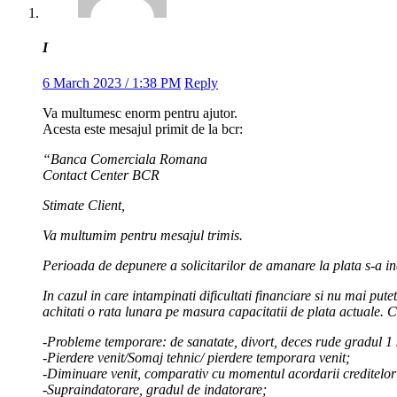
I
6 March 2023 / 1:38 PM
Reply
Va multumesc enorm pentru ajutor.
Acesta este mesajul primit de la bcr:
“Banca Comerciala Romana
Contact Center BCR
Stimate Client,
Va multumim pentru mesajul trimis.
Perioada de depunere a solicitarilor de amanare la plata s-a in
In cazul in care intampinati dificultati financiare si nu mai putet
achitati o rata lunara pe masura capacitatii de plata actuale. Ce
-Probleme temporare: de sanatate, divort, deces rude gradul 1 si
-Pierdere venit/Somaj tehnic/ pierdere temporara venit;
-Diminuare venit, comparativ cu momentul acordarii creditelor
-Supraindatorare, gradul de indatorare;