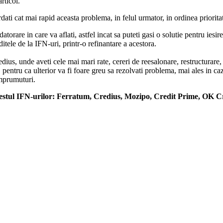
rticol.
ati cat mai rapid aceasta problema, in felul urmator, in ordinea prioritat
orare in care va aflati, astfel incat sa puteti gasi o solutie pentru iesir
itele de la IFN-uri, printr-o refinantare a acestora.
edius, unde aveti cele mai mari rate, cereri de reesalonare, restructurare,
 pentru ca ulterior va fi foare greu sa rezolvati problema, mai ales in caz
imprumuturi.
 restul IFN-urilor: Ferratum, Credius, Mozipo, Credit Prime, OK C