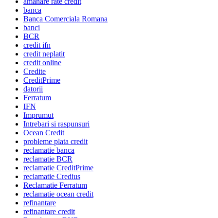
amanare rate credit
banca
Banca Comerciala Romana
banci
BCR
credit ifn
credit neplatit
credit online
Credite
CreditPrime
datorii
Ferratum
IFN
Imprumut
Intrebari si raspunsuri
Ocean Credit
probleme plata credit
reclamatie banca
reclamatie BCR
reclamatie CreditPrime
reclamatie Credius
Reclamatie Ferratum
reclamatie ocean credit
refinantare
refinantare credit