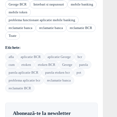
George BCR
Intrebari si raspunsuri
mobile banking
mobile token
problema functionare aplicatie mobile banking
reclamatie banca
reclamatie banca
reclamatie BCR
Toate
Etichete:
afla
aplicatie BCR
aplicatie George
bcr
cum
etoken
etoken BCR
George
parola
parola aplicatie BCR
parola etoken bcr
pot
problema aplicatie bcr
reclamatie banca
reclamatie BCR
Abonează-te la newsletter