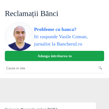
Skip
to
content
Reclamații Bănci
Probleme cu banca?
Iti raspunde Vasile Coman,
jurnalist la Bancherul.ro
Adauga intrebarea ta
🔍
Cauta
in
site