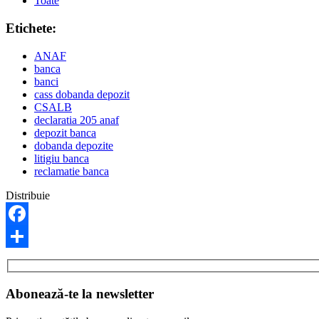
Toate
Etichete:
ANAF
banca
banci
cass dobanda depozit
CSALB
declaratia 205 anaf
depozit banca
dobanda depozite
litigiu banca
reclamatie banca
Distribuie
Facebook
Share
Abonează-te la newsletter