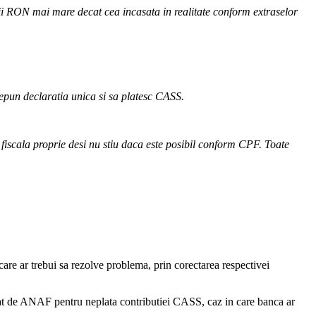
i RON mai mare decat cea incasata in realitate conform extraselor
epun declaratia unica si sa platesc CASS.
cala proprie desi nu stiu daca este posibil conform CPF. Toate
re ar trebui sa rezolve problema, prin corectarea respectivei
nalizat de ANAF pentru neplata contributiei CASS, caz in care banca ar