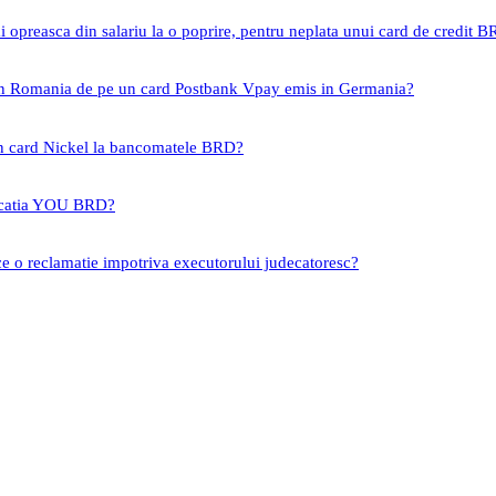
i opreasca din salariu la o poprire, pentru neplata unui card de credit 
 in Romania de pe un card Postbank Vpay emis in Germania?
un card Nickel la bancomatele BRD?
icatia YOU BRD?
ce o reclamatie impotriva executorului judecatoresc?