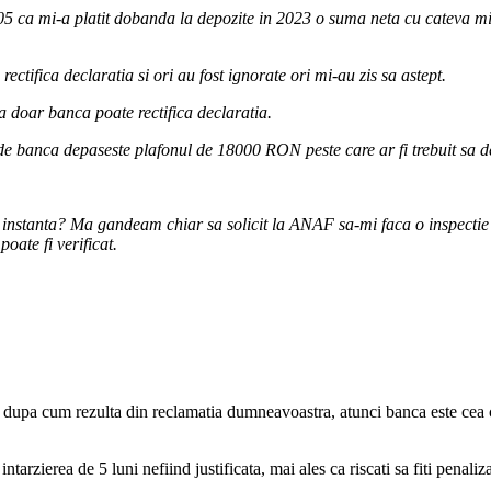
 ca mi-a platit dobanda la depozite in 2023 o suma neta cu cateva mi
ectifica declaratia si ori au fost ignorate ori mi-au zis sa astept.
a doar banca poate rectifica declaratia.
e banca depaseste plafonul de 18000 RON peste care ar fi trebuit sa d
anta? Ma gandeam chiar sa solicit la ANAF sa-mi faca o inspectie fis
poate fi verificat.
dupa cum rezulta din reclamatia dumneavoastra, atunci banca este cea ca
, intarzierea de 5 luni nefiind justificata, mai ales ca riscati sa fiti pe