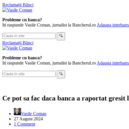
Skip
Reclamații Bănci
to
content
Probleme cu banca?
Iti raspunde Vasile Coman, jurnalist la Bancherul.ro
Adauga intrebarea
Cauta
🔍
in
Reclamații Bănci
site
Probleme cu banca?
Iti raspunde Vasile Coman, jurnalist la Bancherul.ro
Adauga intrebarea
Cauta
🔍
in
site
Ce pot sa fac daca banca a raportat gresit
Vasile Coman
27 August 2024
1 Comment