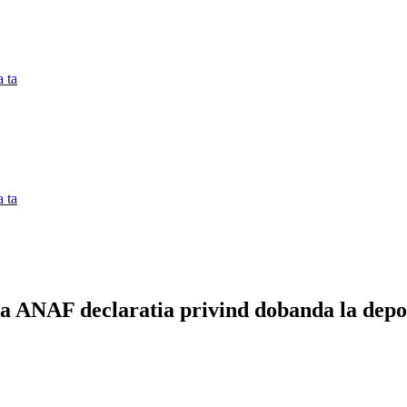
 ta
 ta
 la ANAF declaratia privind dobanda la depo