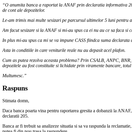
“O anumita banca a raportat la ANAF prin declaratia informativa 205
de cont ale depozitelor.
Le-am trimis mai multe sesizari pe parcursul ultimelor 5 luni pentru a r
Am facut sesizare si la ANAF si mi-au spus ca ei nu au ce sa faca si c
In plus mi-au spus ca mi se va impune CASS fiindca suma declarata d
Asta in conditiile in care veniturile reale nu au depasit acel plafon.
Cum as putea rezolva aceasta problema? Prin CSALB, ANPC, BNR, inst
depozitele au fost constituite si lichidate prin viramente bancare, totul 
Multumesc.”
Raspuns
Stimata domn,
Daca banca poarta vina pentru raportarea gresita a dobanzii la ANAF, 
declaratii 205.
Banca ar fi trebuit sa analizeze situatia si sa va raspunda la reclamatie
putea fi din nou trasa la raspundere.