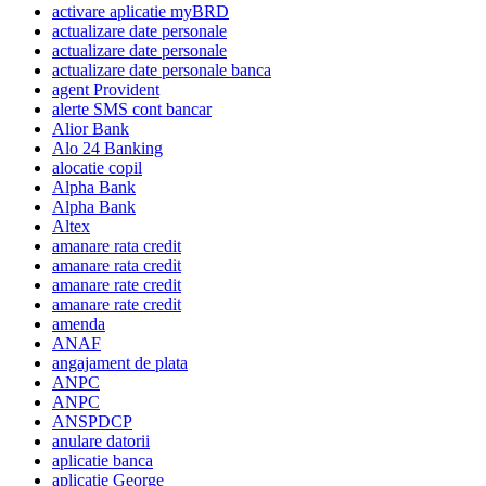
activare aplicatie myBRD
actualizare date personale
actualizare date personale
actualizare date personale banca
agent Provident
alerte SMS cont bancar
Alior Bank
Alo 24 Banking
alocatie copil
Alpha Bank
Alpha Bank
Altex
amanare rata credit
amanare rata credit
amanare rate credit
amanare rate credit
amenda
ANAF
angajament de plata
ANPC
ANPC
ANSPDCP
anulare datorii
aplicatie banca
aplicatie George