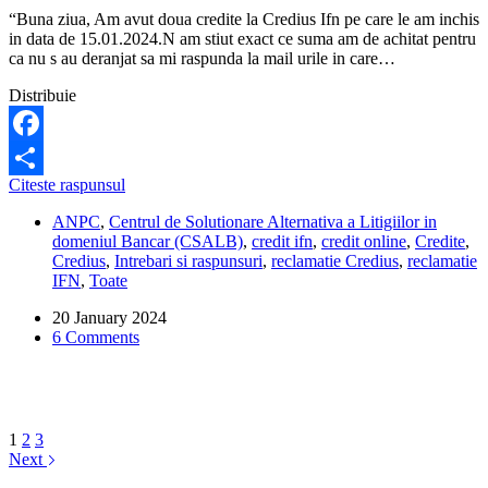
“Buna ziua, Am avut doua credite la Credius Ifn pe care le am inchis
in data de 15.01.2024.N am stiut exact ce suma am de achitat pentru
ca nu s au deranjat sa mi raspunda la mail urile in care…
Distribuie
Facebook
Credius
Citeste raspunsul
Share
nu
ANPC
,
Centrul de Solutionare Alternativa a Litigiilor in
vrea
domeniul Bancar (CSALB)
,
credit ifn
,
credit online
,
Credite
,
sa-
Credius
,
Intrebari si raspunsuri
,
reclamatie Credius
,
reclamatie
mi
IFN
,
Toate
ramburseze
sumele
20 January 2024
achitate
6 Comments
in
plus
la
credit,
decat
dupa
1
2
3
90
Next
de