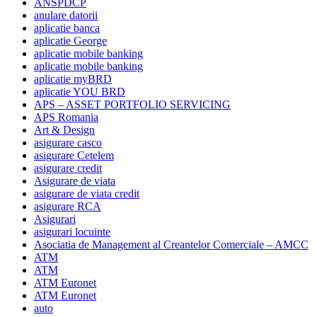
ANSPDCP
anulare datorii
aplicatie banca
aplicatie George
aplicatie mobile banking
aplicatie mobile banking
aplicatie myBRD
aplicatie YOU BRD
APS – ASSET PORTFOLIO SERVICING
APS Romania
Art & Design
asigurare casco
asigurare Cetelem
asigurare credit
Asigurare de viata
asigurare de viata credit
asigurare RCA
Asigurari
asigurari locuinte
Asociatia de Management al Creantelor Comerciale – AMCC
ATM
ATM
ATM Euronet
ATM Euronet
auto