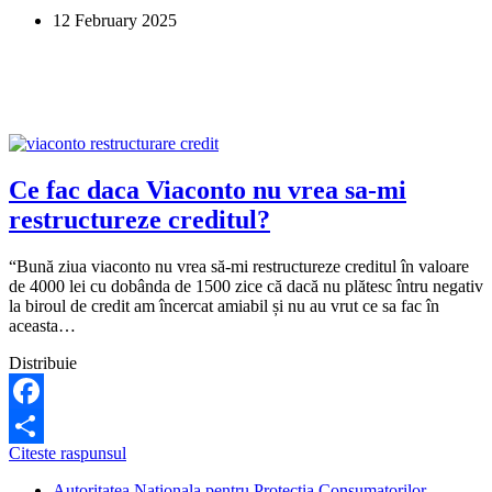
la
12 February 2025
angajamentul
de
plata.
Ce
pot
sa
fac?
Ce fac daca Viaconto nu vrea sa-mi
restructureze creditul?
“Bună ziua viaconto nu vrea să-mi restructureze creditul în valoare
de 4000 lei cu dobânda de 1500 zice că dacă nu plătesc întru negativ
la biroul de credit am încercat amiabil și nu au vrut ce sa fac în
aceasta…
Distribuie
Facebook
Ce
Citeste raspunsul
Share
fac
Autoritatea Nationala pentru Protectia Consumatorilor
daca