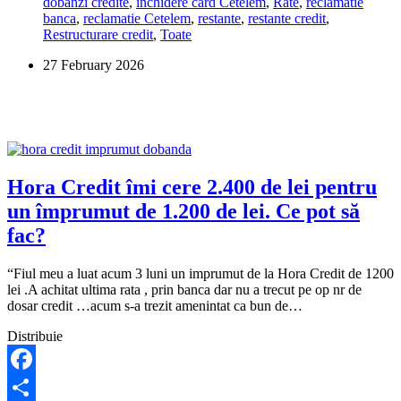
dobanzi credite
,
inchidere card Cetelem
,
Rate
,
reclamatie
la
banca
,
reclamatie Cetelem
,
restante
,
restante credit
,
Cetelem!
Restructurare credit
,
Toate
Ce
e
27 February 2026
de
făcut?
Hora Credit îmi cere 2.400 de lei pentru
un împrumut de 1.200 de lei. Ce pot să
fac?
“Fiul meu a luat acum 3 luni un imprumut de la Hora Credit de 1200
lei .A achitat ultima rata , prin banca dar nu a trecut pe op nr de
dosar credit …acum s-a trezit amenintat ca bun de…
Distribuie
Facebook