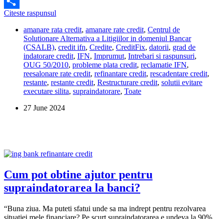
Facebook
Creditfix
Citeste raspunsul
Share
nu
amanare rata credit
,
amanare rate credit
,
Centrul de
vrea
Solutionare Alternativa a Litigiilor in domeniul Bancar
sa
(CSALB)
,
credit ifn
,
Credite
,
CreditFix
,
datorii
,
grad de
negocieze
indatorare credit
,
IFN
,
Imprumut
,
Intrebari si raspunsuri
,
prin
OUG 50/2010
,
probleme plata credit
,
reclamatie IFN
,
CSALB.
reesalonare rate credit
,
refinantare credit
,
rescadentare credit
,
Ce
restante
,
restante credit
,
Restructurare credit
,
solutii evitare
pot
executare silita
,
supraindatorare
,
Toate
sa
fac?
27 June 2024
Cum pot obtine ajutor pentru
supraindatorarea la banci?
“Buna ziua. Ma puteti sfatui unde sa ma indrept pentru rezolvarea
situatiei mele financiare? Pe scurt supraindatorarea e undeva la 90%