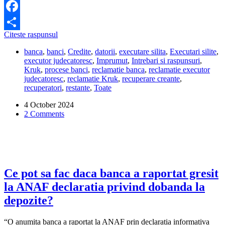
Facebook
Dupa
Citeste raspunsul
Share
10
banca
,
banci
,
Credite
,
datorii
,
executare silita
,
Executari silite
,
ani
executor judecatoresc
,
Imprumut
,
Intrebari si raspunsuri
,
de
Kruk
,
procese banci
,
reclamatie banca
,
reclamatie executor
executare
judecatoresc
,
reclamatie Kruk
,
recuperare creante
,
silita,
recuperatori
,
restante
,
Toate
datoria
la
4 October 2024
Kruk
2 Comments
nu
mi-
a
scazut.
Ce
pot
sa
Ce pot sa fac daca banca a raportat gresit
fac?
la ANAF declaratia privind dobanda la
depozite?
“O anumita banca a raportat la ANAF prin declaratia informativa