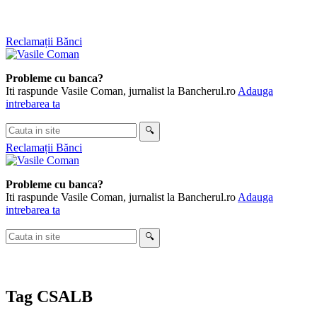
Skip
Reclamații Bănci
to
content
Probleme cu banca?
Iti raspunde Vasile Coman, jurnalist la Bancherul.ro
Adauga
intrebarea ta
Cauta
🔍
in
Reclamații Bănci
site
Probleme cu banca?
Iti raspunde Vasile Coman, jurnalist la Bancherul.ro
Adauga
intrebarea ta
Cauta
🔍
in
site
Tag
CSALB