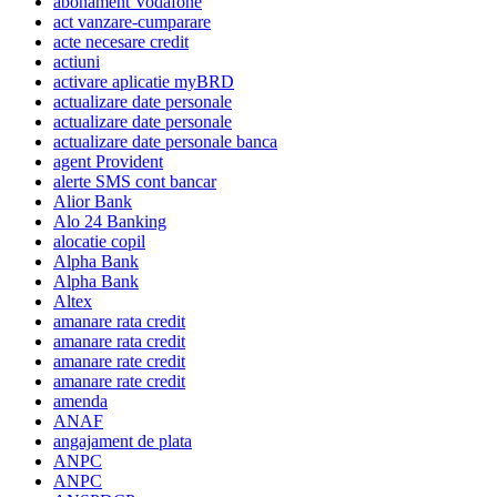
abonament Vodafone
act vanzare-cumparare
acte necesare credit
actiuni
activare aplicatie myBRD
actualizare date personale
actualizare date personale
actualizare date personale banca
agent Provident
alerte SMS cont bancar
Alior Bank
Alo 24 Banking
alocatie copil
Alpha Bank
Alpha Bank
Altex
amanare rata credit
amanare rata credit
amanare rate credit
amanare rate credit
amenda
ANAF
angajament de plata
ANPC
ANPC