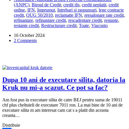
(ANPC)
,
Biroul de Credit
,
credit ifn
,
credit neplatit
,
credit
Viaconto
online
,
IFN
,
Imprumut
,
Intrebari si raspunsuri
,
lege contracte
nu
credit
,
OUG 50/2010
,
reclamatie IFN
,
reesalonare rate credit
,
vrea
refinantare
,
refinantare credit
,
rescadentare credit
,
restante
,
sa-
restante credit
,
Restructurare credit
,
Toate
,
Viaconto
mi
restructureze
16 October 2024
creditul?
2 Comments
Dupa 10 ani de executare silita, datoria la
Kruk nu mi-a scazut. Ce pot sa fac?
Am fost pus in executare silita de catre BEJ pentru suma de 19011
chf plus cheltuieli de executare 7011 ron. La mai bine de 10 ani de
executare silita m am interesat cam cat s a platit din aceasta
creanta…
Distribuie