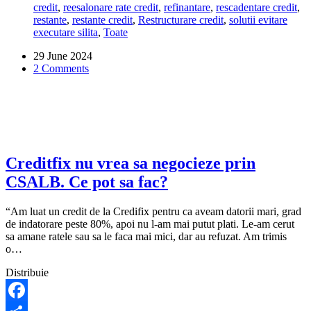
credit
,
reesalonare rate credit
,
refinantare
,
rescadentare credit
,
trebuie
restante
,
restante credit
,
Restructurare credit
,
solutii evitare
sa
executare silita
,
Toate
platesc
8.000
29 June 2024
lei
2 Comments
la
un
credit
de
4.000
lei.
Ce
pot
Creditfix nu vrea sa negocieze prin
sa
CSALB. Ce pot sa fac?
fac?
“Am luat un credit de la Credifix pentru ca aveam datorii mari, grad
de indatorare peste 80%, apoi nu l-am mai putut plati. Le-am cerut
sa amane ratele sau sa le faca mai mici, dar au refuzat. Am trimis
o…
Distribuie