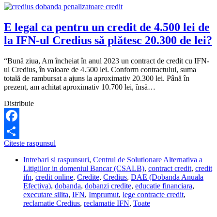
E legal ca pentru un credit de 4.500 lei de
la IFN-ul Credius să plătesc 20.300 de lei?
“Bună ziua, Am încheiat în anul 2023 un contract de credit cu IFN-
ul Credius, în valoare de 4.500 lei. Conform contractului, suma
totală de rambursat a ajuns la aproximativ 20.300 lei. Până în
prezent, am achitat aproximativ 10.700 lei, însă…
Distribuie
Facebook
E
Citeste raspunsul
Share
legal
Intrebari si raspunsuri
,
Centrul de Solutionare Alternativa a
ca
Litigiilor in domeniul Bancar (CSALB)
,
contract credit
,
credit
pentru
ifn
,
credit online
,
Credite
,
Credius
,
DAE (Dobanda Anuala
un
Efectiva)
,
dobanda
,
dobanzi credite
,
educatie financiara
,
credit
executare silita
,
IFN
,
Imprumut
,
lege contracte credit
,
de
reclamatie Credius
,
reclamatie IFN
,
Toate
4.500
lei