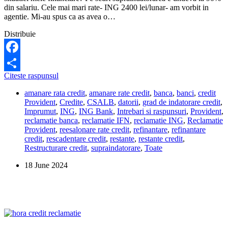
din salariu. Cele mai mari rate- ING 2400 lei/lunar- am vorbit in
agentie. Mi-au spus ca as avea o…
Distribuie
Facebook
Cum
Citeste raspunsul
Share
pot
amanare rata credit
,
amanare rate credit
,
banca
,
banci
,
credit
obtine
Provident
,
Credite
,
CSALB
,
datorii
,
grad de indatorare credit
,
ajutor
Imprumut
,
ING
,
ING Bank
,
Intrebari si raspunsuri
,
Provident
,
pentru
reclamatie banca
,
reclamatie IFN
,
reclamatie ING
,
Reclamatie
supraindatorarea
Provident
,
reesalonare rate credit
,
refinantare
,
refinantare
la
credit
,
rescadentare credit
,
restante
,
restante credit
,
banci?
Restructurare credit
,
supraindatorare
,
Toate
18 June 2024