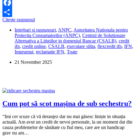
Facebook
Flexcredit
Citeste raspunsul
Share
m-
Intrebari si raspunsuri
,
ANPC
,
Autoritatea Nationala pentru
a
Protectia Consumatorilor (ANPC)
,
Centrul de Solutionare
executat
Alternativa a Litigiilor in domeniul Bancar (CSALB)
,
credit
silit
ifn
,
credit online
,
CSALB
,
executare silita
,
flexcredit ifn
,
IFN
,
pentru
Imprumut
,
reclamatie IFN
,
Toate
un
credit
21 November 2025
prin
fraudă.
Ce
pot
să
fac?
Cum pot să scot mașina de sub sechestru?
“Imi cer scuze că vă deranjez dar nu mai găsesc liniște in situația
actuală. Am avut un credit de nevoi personale, la un moment dat din
cauza problemelor de sănătate cu fiul meu, care are un handicap
grav nu am…