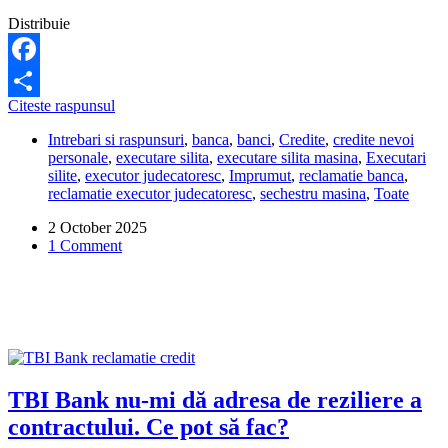
Distribuie
Facebook
Cum
Citeste raspunsul
Share
pot
Intrebari si raspunsuri
,
banca
,
banci
,
Credite
,
credite nevoi
să
personale
,
executare silita
,
executare silita masina
,
Executari
scot
silite
,
executor judecatoresc
,
Imprumut
,
reclamatie banca
,
mașina
reclamatie executor judecatoresc
,
sechestru masina
,
Toate
de
sub
2 October 2025
sechestru?
1 Comment
TBI Bank nu-mi dă adresa de reziliere a
contractului. Ce pot să fac?