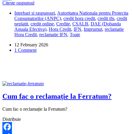
Hora
Citeste raspunsul
Share
Credit
Intrebari si raspunsuri
,
Autoritatea Nationala pentru Protectia
îmi
Consumatorilor (ANPC)
,
credit hora credit
,
credit ifn
,
credit
cere
neplatit
,
credit online
,
Credite
,
CSALB
,
DAE (Dobanda
2.400
Anuala Efectiva)
,
Hora Credit
,
IFN
,
Imprumut
,
reclamatie
de
Hora Credit
,
reclamatie IFN
,
Toate
lei
pentru
12 February 2026
un
1 Comment
împrumut
de
1.200
de
lei.
Ce
pot
să
fac?
Cum fac o reclamație la Ferratum?
Cum fac o reclamație la Ferratum?
Distribuie