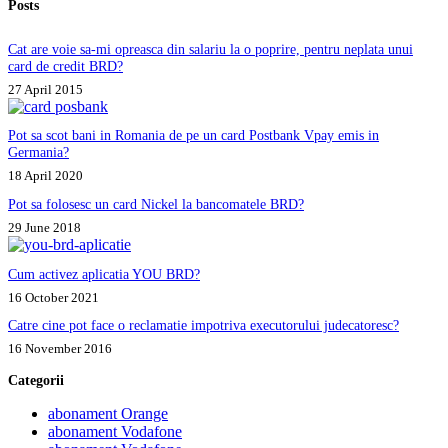
Posts
zile.
Ce
pot
Cat are voie sa-mi opreasca din salariu la o poprire, pentru neplata unui
sa
card de credit BRD?
fac?
27 April 2015
Pot sa scot bani in Romania de pe un card Postbank Vpay emis in
Germania?
18 April 2020
Pot sa folosesc un card Nickel la bancomatele BRD?
29 June 2018
Cum activez aplicatia YOU BRD?
16 October 2021
Catre cine pot face o reclamatie impotriva executorului judecatoresc?
16 November 2016
Categorii
abonament Orange
abonament Vodafone