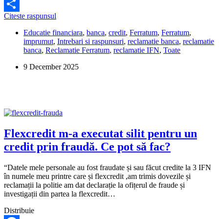
Facebook
Cum
Citeste raspunsul
Share
fac
Educatie financiara
,
banca
,
credit
,
Ferratum
,
Ferratum
,
o
imprumut
,
Intrebari si raspunsuri
,
reclamatie banca
,
reclamatie
reclamație
banca
,
Reclamatie Ferratum
,
reclamatie IFN
,
Toate
la
Ferratum?
9 December 2025
Flexcredit m-a executat silit pentru un
credit prin fraudă. Ce pot să fac?
“Datele mele personale au fost fraudate și sau făcut credite la 3 IFN
în numele meu printre care și flexcredit ,am trimis dovezile și
reclamații la politie am dat declarație la ofițerul de fraude și
investigații din partea la flexcredit…
Distribuie