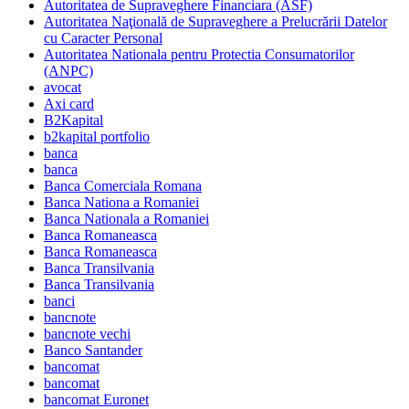
Autoritatea de Supraveghere Financiara (ASF)
Autoritatea Naţională de Supraveghere a Prelucrării Datelor
cu Caracter Personal
Autoritatea Nationala pentru Protectia Consumatorilor
(ANPC)
avocat
Axi card
B2Kapital
b2kapital portfolio
banca
banca
Banca Comerciala Romana
Banca Nationa a Romaniei
Banca Nationala a Romaniei
Banca Romaneasca
Banca Romaneasca
Banca Transilvania
Banca Transilvania
banci
bancnote
bancnote vechi
Banco Santander
bancomat
bancomat
bancomat Euronet