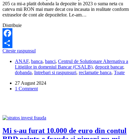
205 ca mi-a platit dobanda la depozite in 2023 o suma neta cu
cateva mii RON mai mare decat cea incasata in realitate conform
extraselor de cont ale depozitelor. Le-am…
Distribuie
Facebook
Ce
Citeste raspunsul
Share
pot
ANAF
,
banca
,
banci
,
Centrul de Solutionare Alternativa a
sa
Litigiilor in domeniul Bancar (CSALB)
,
depozit bancar
,
fac
dobanda
,
Intrebari si raspunsuri
,
reclamatie banca
,
Toate
daca
banca
27 August 2024
a
1 Comment
raportat
gresit
la
ANAF
declaratia
privind
dobanda
la
Mi s-au furat 10.000 de euro din contul
depozite?