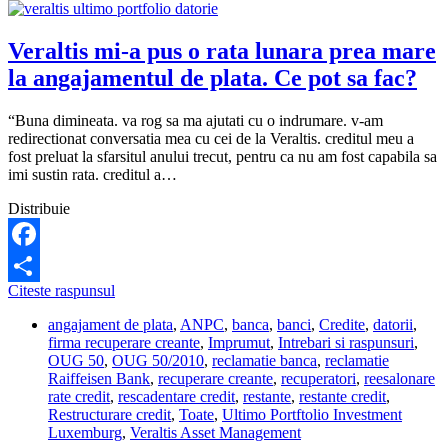
sa
fac?
Veraltis mi-a pus o rata lunara prea mare
la angajamentul de plata. Ce pot sa fac?
“Buna dimineata. va rog sa ma ajutati cu o indrumare. v-am
redirectionat conversatia mea cu cei de la Veraltis. creditul meu a
fost preluat la sfarsitul anului trecut, pentru ca nu am fost capabila sa
imi sustin rata. creditul a…
Distribuie
Facebook
Veraltis
Citeste raspunsul
Share
mi-
angajament de plata
,
ANPC
,
banca
,
banci
,
Credite
,
datorii
,
a
firma recuperare creante
,
Imprumut
,
Intrebari si raspunsuri
,
pus
OUG 50
,
OUG 50/2010
,
reclamatie banca
,
reclamatie
o
Raiffeisen Bank
,
recuperare creante
,
recuperatori
,
reesalonare
rata
rate credit
,
rescadentare credit
,
restante
,
restante credit
,
lunara
Restructurare credit
,
Toate
,
Ultimo Portftolio Investment
prea
Luxemburg
,
Veraltis Asset Management
mare