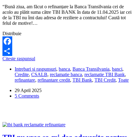
“Bună ziua, am făcut o refinanțare la Banca Transilvania cei de
acolo au plătit suma către TBI BANK în data de 11.04.2025 iar cei
de la TBI nu îmi dau adresa de reziliere a contractului! Caută tot
felul de motive!…
Distribuie
Facebook
TBI
Citeste raspunsul
Share
Bank
Intrebari si raspunsuri
,
banca
,
Banca Transilvania
,
banci
,
nu-
Credite
,
CSALB
,
reclamatie banca
,
reclamatie TBI Bank
,
mi
refinantare
,
refinantare credit
,
TBI Bank
,
TBI Credit
,
Toate
dă
adresa
29 April 2025
de
5 Comments
reziliere
a
contractului.
Ce
pot
să
fac?