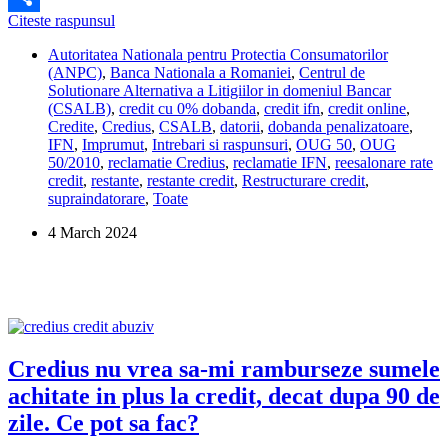
Credius
Citeste raspunsul
Share
nu
Autoritatea Nationala pentru Protectia Consumatorilor
vrea
(ANPC)
,
Banca Nationala a Romaniei
,
Centrul de
sa
Solutionare Alternativa a Litigiilor in domeniul Bancar
ma
(CSALB)
,
credit cu 0% dobanda
,
credit ifn
,
credit online
,
ajute
Credite
,
Credius
,
CSALB
,
datorii
,
dobanda penalizatoare
,
sa
IFN
,
Imprumut
,
Intrebari si raspunsuri
,
OUG 50
,
OUG
platesc
50/2010
,
reclamatie Credius
,
reclamatie IFN
,
reesalonare rate
creditul,
credit
,
restante
,
restante credit
,
Restructurare credit
,
desi
supraindatorare
,
Toate
sunt
supraindatorat.
4 March 2024
Ce
pot
sa
fac?
Credius nu vrea sa-mi ramburseze sumele
achitate in plus la credit, decat dupa 90 de
zile. Ce pot sa fac?