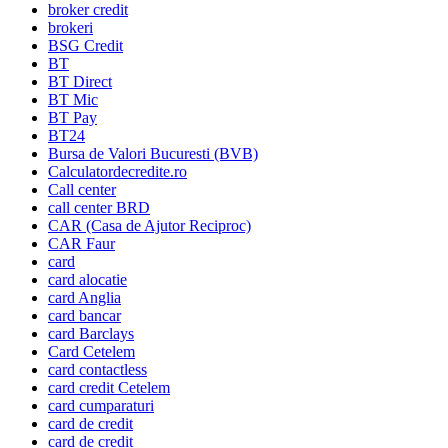
broker credit
brokeri
BSG Credit
BT
BT Direct
BT Mic
BT Pay
BT24
Bursa de Valori Bucuresti (BVB)
Calculatordecredite.ro
Call center
call center BRD
CAR (Casa de Ajutor Reciproc)
CAR Faur
card
card alocatie
card Anglia
card bancar
card Barclays
Card Cetelem
card contactless
card credit Cetelem
card cumparaturi
card de credit
card de credit