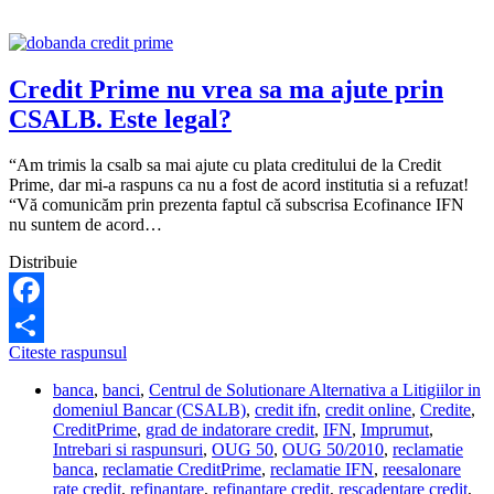
fac?
Credit Prime nu vrea sa ma ajute prin
CSALB. Este legal?
“Am trimis la csalb sa mai ajute cu plata creditului de la Credit
Prime, dar mi-a raspuns ca nu a fost de acord institutia si a refuzat!
“Vă comunicăm prin prezenta faptul că subscrisa Ecofinance IFN
nu suntem de acord…
Distribuie
Facebook
Credit
Citeste raspunsul
Share
Prime
banca
,
banci
,
Centrul de Solutionare Alternativa a Litigiilor in
nu
domeniul Bancar (CSALB)
,
credit ifn
,
credit online
,
Credite
,
vrea
CreditPrime
,
grad de indatorare credit
,
IFN
,
Imprumut
,
sa
Intrebari si raspunsuri
,
OUG 50
,
OUG 50/2010
,
reclamatie
ma
banca
,
reclamatie CreditPrime
,
reclamatie IFN
,
reesalonare
ajute
rate credit
,
refinantare
,
refinantare credit
,
rescadentare credit
,
prin