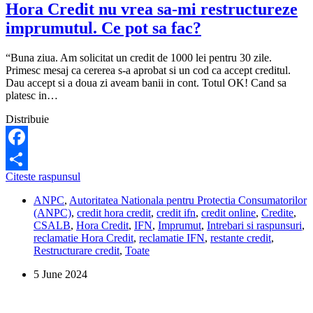
Hora Credit nu vrea sa-mi restructureze
imprumutul. Ce pot sa fac?
“Buna ziua. Am solicitat un credit de 1000 lei pentru 30 zile.
Primesc mesaj ca cererea s-a aprobat si un cod ca accept creditul.
Dau accept si a doua zi aveam banii in cont. Totul OK! Cand sa
platesc in…
Distribuie
Facebook
Hora
Citeste raspunsul
Share
Credit
ANPC
,
Autoritatea Nationala pentru Protectia Consumatorilor
nu
(ANPC)
,
credit hora credit
,
credit ifn
,
credit online
,
Credite
,
vrea
CSALB
,
Hora Credit
,
IFN
,
Imprumut
,
Intrebari si raspunsuri
,
sa-
reclamatie Hora Credit
,
reclamatie IFN
,
restante credit
,
mi
Restructurare credit
,
Toate
restructureze
imprumutul.
5 June 2024
Ce
pot
sa