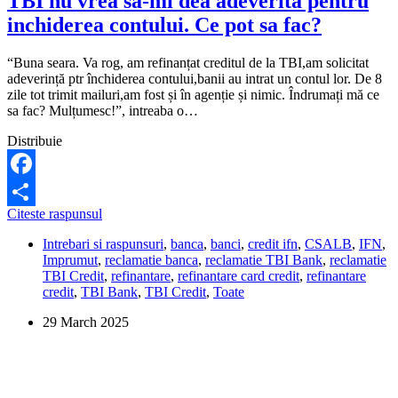
TBI nu vrea sa-mi dea adeverita pentru
inchiderea contului. Ce pot sa fac?
“Buna seara. Va rog, am refinanțat creditul de la TBI,am solicitat
adeverință ptr închiderea contului,banii au intrat un contul lor. De 8
zile tot trimit mailuri,am fost și în agenție și nimic. Îndrumați mă ce
sa fac? Mulțumesc!”, intreaba o…
Distribuie
Facebook
TBI
Citeste raspunsul
Share
nu
Intrebari si raspunsuri
,
banca
,
banci
,
credit ifn
,
CSALB
,
IFN
,
vrea
Imprumut
,
reclamatie banca
,
reclamatie TBI Bank
,
reclamatie
sa-
TBI Credit
,
refinantare
,
refinantare card credit
,
refinantare
mi
credit
,
TBI Bank
,
TBI Credit
,
Toate
dea
adeverita
29 March 2025
pentru
inchiderea
contului.
Ce
pot