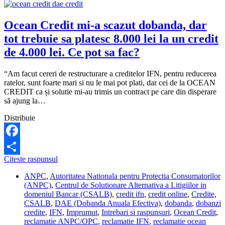
frauda
si
nimeni
Ocean Credit mi-a scazut dobanda, dar
nu-
tot trebuie sa platesc 8.000 lei la un credit
mi
raspunde.
de 4.000 lei. Ce pot sa fac?
Ce
pot
“Am facut cereri de restructurare a creditelor IFN, pentru reducerea
sa
ratelor, sunt foarte mari si nu le mai pot plati, dar cei de la OCEAN
fac?
CREDIT ca și solutie mi-au trimis un contract pe care din disperare
să ajung la…
Distribuie
Facebook
Ocean
Citeste raspunsul
Share
Credit
ANPC
,
Autoritatea Nationala pentru Protectia Consumatorilor
mi-
(ANPC)
,
Centrul de Solutionare Alternativa a Litigiilor in
a
domeniul Bancar (CSALB)
,
credit ifn
,
credit online
,
Credite
,
scazut
CSALB
,
DAE (Dobanda Anuala Efectiva)
,
dobanda
,
dobanzi
dobanda,
credite
,
IFN
,
Imprumut
,
Intrebari si raspunsuri
,
Ocean Credit
,
dar
reclamatie ANPC/OPC
,
reclamatie IFN
,
reclamatie ocean
tot