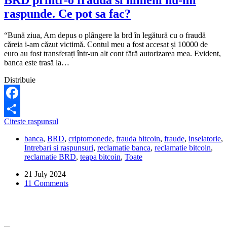
BRD printr-o frauda si nimeni nu-mi
raspunde. Ce pot sa fac?
“Bună ziua, Am depus o plângere la brd în legătură cu o fraudă
căreia i-am căzut victimă. Contul meu a fost accesat și 10000 de
euro au fost transferați într-un alt cont fără autorizarea mea. Evident,
banca este trasă la…
Distribuie
Facebook
Mi
Citeste raspunsul
Share
s-
banca
,
BRD
,
criptomonede
,
frauda bitcoin
,
fraude
,
inselatorie
,
au
Intrebari si raspunsuri
,
reclamatie banca
,
reclamatie bitcoin
,
furat
reclamatie BRD
,
teapa bitcoin
,
Toate
10.000
de
21 July 2024
euro
11 Comments
din
contul
BRD
printr-
o