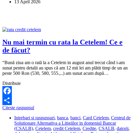
13 April 2026
de
la
IFN-
ul
Credius
să
plătesc
20.300
Nu mai termin cu rata la Cetelem! Ce e
de
de făcut?
lei?
“Bună ziua am o rată la a Cetelem in august anul trecut când i-am
sunat pentru detalii au spus că am 12 mii lei am plătit timp de un an
peste 500 Ron (530, 580, 555.,..) am sunat acum după…
Distribuie
Facebook
Nu
Citeste raspunsul
Share
mai
Intrebari si raspunsuri
,
banca
,
banci
,
Card Cetelem
,
Centrul de
termin
Solutionare Alternativa a Litigiilor in domeniul Bancar
cu
(CSALB)
,
Cetelem
,
credit Cetelem
,
Credite
,
CSALB
,
datorii
,
rata