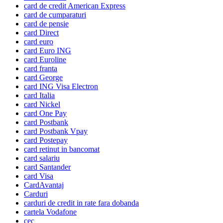
card de credit American Express
card de cumparaturi
card de pensie
card Direct
card euro
card Euro ING
card Euroline
card franta
card George
card ING Visa Electron
card Italia
card Nickel
card One Pay
card Postbank
card Postbank Vpay
card Postepay
card retinut in bancomat
card salariu
card Santander
card Visa
CardAvantaj
Carduri
carduri de credit in rate fara dobanda
cartela Vodafone
cec