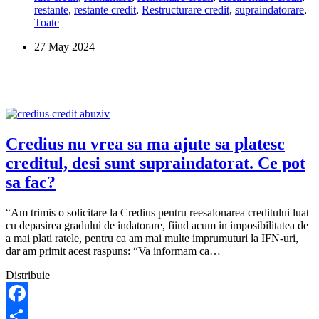
restante
,
restante credit
,
Restructurare credit
,
supraindatorare
,
CSALB.
Toate
Este
legal?
27 May 2024
Credius nu vrea sa ma ajute sa platesc
creditul, desi sunt supraindatorat. Ce pot
sa fac?
“Am trimis o solicitare la Credius pentru reesalonarea creditului luat
cu depasirea gradului de indatorare, fiind acum in imposibilitatea de
a mai plati ratele, pentru ca am mai multe imprumuturi la IFN-uri,
dar am primit acest raspuns: “Va informam ca…
Distribuie
Facebook