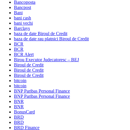
Bancoposta
Bancpost
Bani
bani cash
bani vechi
Barclays
baza de date Biroul de Credit
baza de date rau platnici Biroul de Credit
BCR
BCR
BCR Alert
Birou Executor Judecatoresc – BEJ
Biroul de Credit
Biroul de Credit
Biroul de Credit
bitcoin
bitcoin
BNP Paribas Personal Finance
BNP Paribas Personal Finance
BNR
BNR
BonusCard
BRD
BRD
BRD Finance