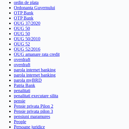
ordin de plata
Ordonanta Guvernului
OTP Bank
OTP Bank
OUG 37/2020
OUG 50
OUG 50
OUG 50/2010
OUG 52
OUG 52/2016
OUG amanare rata credit
overdraft
overdraft
parola internet banking
parola internet banking
parola myBRD
Patria Bank
penalitati
penalitati executare silita
pensie
Pensie privata Pilon 2
Pensie privata pilon 3
pensiuni maramures
People
Persoane juridice