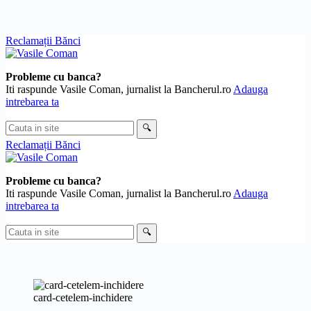
Skip
Reclamații Bănci
to
content
Probleme cu banca?
Iti raspunde Vasile Coman, jurnalist la Bancherul.ro
Adauga
intrebarea ta
Cauta
🔍
in
Reclamații Bănci
site
Probleme cu banca?
Iti raspunde Vasile Coman, jurnalist la Bancherul.ro
Adauga
intrebarea ta
Cauta
🔍
in
site
card-cetelem-inchidere