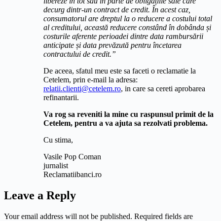
libereze în tot sau în parte de obligațiile sale care
decurg dintr-un contract de credit. În acest caz,
consumatorul are dreptul la o reducere a costului total
al creditului, această reducere constând în dobânda și
costurile aferente perioadei dintre data rambursării
anticipate și data prevăzută pentru încetarea
contractului de credit.”
De aceea, sfatul meu este sa faceti o reclamatie la
Cetelem, prin e-mail la adresa:
relatii.clienti@cetelem.ro
, in care sa cereti aprobarea
refinantarii.
Va rog sa reveniti la mine cu raspunsul primit de la
Cetelem, pentru a va ajuta sa rezolvati problema.
Cu stima,
Vasile Pop Coman
jurnalist
Reclamatiibanci.ro
Leave a Reply
Your email address will not be published.
Required fields are