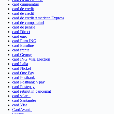
card cumparaturi
card de credit
card de credit
card de credit American Express
card de cumparaturi
card de pensie
card Direct
card euro
card Euro ING
card Euroline
card franta
card George
card ING Visa Electron
card Italia
card Nickel
card One Pay
card Postbank
card Postbank Vpay
card Postepay
card retinut in bancomat
card salariu
card Santander
card Visa
CardAvantaj