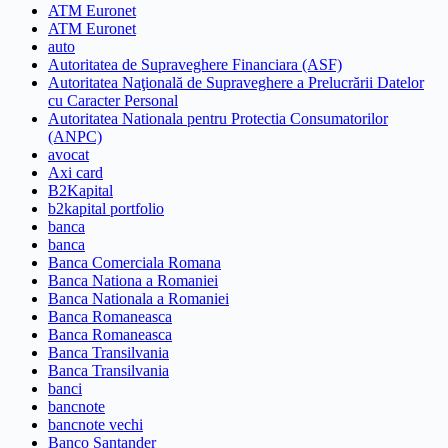
ATM Euronet
ATM Euronet
auto
Autoritatea de Supraveghere Financiara (ASF)
Autoritatea Naţională de Supraveghere a Prelucrării Datelor
cu Caracter Personal
Autoritatea Nationala pentru Protectia Consumatorilor
(ANPC)
avocat
Axi card
B2Kapital
b2kapital portfolio
banca
banca
Banca Comerciala Romana
Banca Nationa a Romaniei
Banca Nationala a Romaniei
Banca Romaneasca
Banca Romaneasca
Banca Transilvania
Banca Transilvania
banci
bancnote
bancnote vechi
Banco Santander