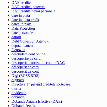
DAE credite
DAE credite ipotecare
DAE credite nevoi personale
dare in plata
dare in plata credit
darea in plata
Data Protection
date personale
datorii
Debt Collection Agency
depozit bancar
Depozite
deschidere cont online
descoperire de card
descoperit autorizat de cont – DAC
descoperit de card
descoperit de cont
Digi (RCS&RDS)
digipass
Directiva 17 privind creditele ipotecare
diurna
dividende
dobanda
Dobanda Anuala Efectiva (DAE)
Dobanda legala