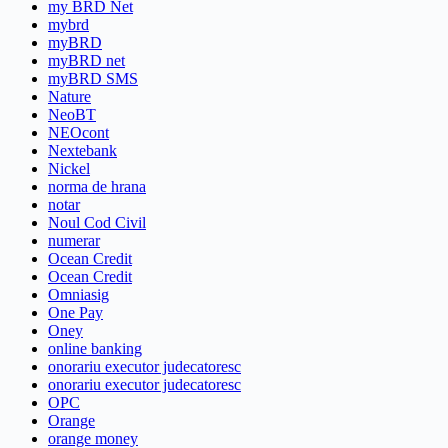
my BRD Net
mybrd
myBRD
myBRD net
myBRD SMS
Nature
NeoBT
NEOcont
Nextebank
Nickel
norma de hrana
notar
Noul Cod Civil
numerar
Ocean Credit
Ocean Credit
Omniasig
One Pay
Oney
online banking
onorariu executor judecatoresc
onorariu executor judecatoresc
OPC
Orange
orange money