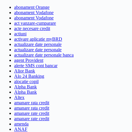
abonament Orange
abonament Vodafone
abonament Vodafone
act vanzare-cumparare
acte necesare credit
actiuni
activare aplicatie myBRD
actualizare date personale
actualizare date personale
actualizare date personale banca
agent Provident
alerte SMS cont bancar
Alior Bank
Alo 24 Banking
alocatie copil
Alpha Bank
Alpha Bank
Altex
amanare rata credit
amanare rata credit
amanare rate credit
amanare rate credit
amenda
ANAF