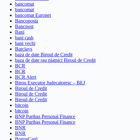
bancomat
bancomat
bancomat Euronet
Bancoposta
Bancpost
Bani
bani cash
bani vechi
Barclays
baza de date Biroul de Credit
baza de date rau platnici Biroul de Credit
BCR
BCR
BCR Alert
Birou Executor Judecatoresc – BEJ
Biroul de Credit
Biroul de Credit
Biroul de Credit
bitcoin
bitcoin
BNP Paribas Personal Finance
BNP Paribas Personal Finance
BNR
BNR
BonusCard