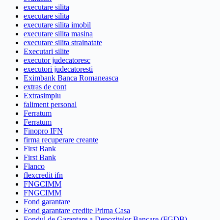
executare silita
executare silita
executare silita imobil
executare silita masina
executare silita strainatate
Executari silite
executor judecatoresc
executori judecatoresti
Eximbank Banca Romaneasca
extras de cont
Extrasimplu
faliment personal
Ferratum
Ferratum
Finopro IFN
firma recuperare creante
First Bank
First Bank
Flanco
flexcredit ifn
FNGCIMM
FNGCIMM
Fond garantare
Fond garantare credite Prima Casa
Fondul de Garantare a Depozitelor Bancare (FGDB)