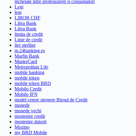
încheiate între profesioniști și consumatori
Legi
legi
LIBOR CHF
Libra Bank
Libra Bank
limita de credit
Linie de credit
lire sterline
m.24banking.ro
Marfin Bank
MasterCard
Metropolitan Life
mobile banking
mobile token
mobile token BRD
Mobilo Credit
Mobilo IFN
model cerere stergere Biroul de Credit
monede
monede vechi
mostenire credit
mostenire datorii
Mozipo
my BRD Mobile