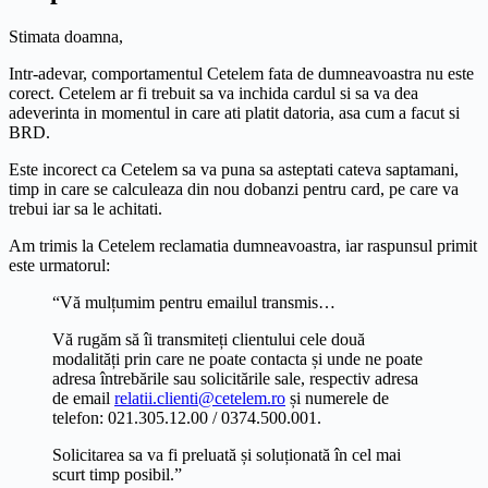
Stimata doamna,
Intr-adevar, comportamentul Cetelem fata de dumneavoastra nu este
corect. Cetelem ar fi trebuit sa va inchida cardul si sa va dea
adeverinta in momentul in care ati platit datoria, asa cum a facut si
BRD.
Este incorect ca Cetelem sa va puna sa asteptati cateva saptamani,
timp in care se calculeaza din nou dobanzi pentru card, pe care va
trebui iar sa le achitati.
Am trimis la Cetelem reclamatia dumneavoastra, iar raspunsul primit
este urmatorul:
“Vă mulțumim pentru emailul transmis…
Vă rugăm să îi transmiteți clientului cele două
modalități prin care ne poate contacta și unde ne poate
adresa întrebările sau solicitările sale, respectiv adresa
de email
relatii.clienti@cetelem.ro
și numerele de
telefon: 021.305.12.00 / 0374.500.001.
Solicitarea sa va fi preluată și soluționată în cel mai
scurt timp posibil.”