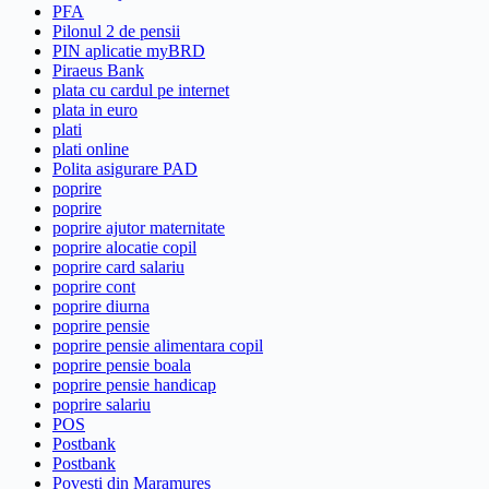
PFA
Pilonul 2 de pensii
PIN aplicatie myBRD
Piraeus Bank
plata cu cardul pe internet
plata in euro
plati
plati online
Polita asigurare PAD
poprire
poprire
poprire ajutor maternitate
poprire alocatie copil
poprire card salariu
poprire cont
poprire diurna
poprire pensie
poprire pensie alimentara copil
poprire pensie boala
poprire pensie handicap
poprire salariu
POS
Postbank
Postbank
Povesti din Maramureș