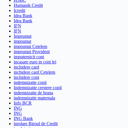
HSBC
Humanik Credit
Icredit
Idea Bank
Idea Bank
IFN
IFN
Imprumut
imprumut
imprumut Cetelem
imprumut Provident
imputernicit cont
incasare euro in cont lei
inchidere card
inchidere card Cetelem
inchidere cont
indemnizatie copii
Indemnizatie crestere copil
indemnizatie de hrana
indemnizatie maternala
Info BCR
ING
ING
ING Bank
inrolare Biroul de Credit