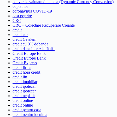
conversie valutara dinamica (Dynamic Currency Conversion)
coplatitor
coronavirus COVID-19
cost poprire
CRC
CRC – Colectare Recuperare Creante
credit
credit car
credit Cetelem
credit cu 0% dobanda
credit daca lucrez in Italia
Credit Europe Bank
Credit Europe Bank
Credit Express
credit firma
credit hora credit
credit ifn
credit imobiliar
credit ipotecar
credit ipotecar
credit neplatit
credit online
credit online
credit pentru casa
credit pentru locuinta