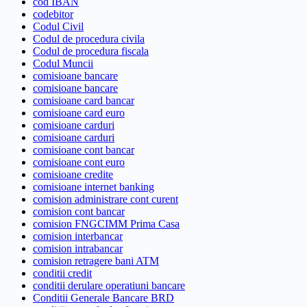
cod IBAN
codebitor
Codul Civil
Codul de procedura civila
Codul de procedura fiscala
Codul Muncii
comisioane bancare
comisioane bancare
comisioane card bancar
comisioane card euro
comisioane carduri
comisioane carduri
comisioane cont bancar
comisioane cont euro
comisioane credite
comisioane internet banking
comision administrare cont curent
comision cont bancar
comision FNGCIMM Prima Casa
comision interbancar
comision intrabancar
comision retragere bani ATM
conditii credit
conditii derulare operatiuni bancare
Conditii Generale Bancare BRD