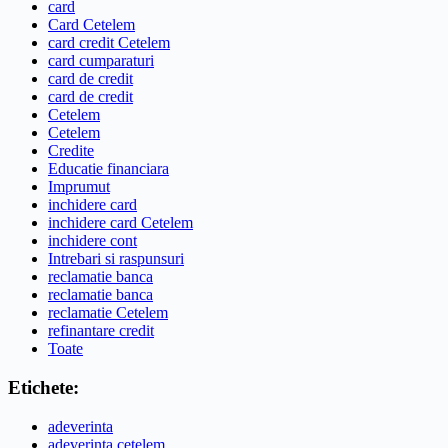
card
Card Cetelem
card credit Cetelem
card cumparaturi
card de credit
card de credit
Cetelem
Cetelem
Credite
Educatie financiara
Imprumut
inchidere card
inchidere card Cetelem
inchidere cont
Intrebari si raspunsuri
reclamatie banca
reclamatie banca
reclamatie Cetelem
refinantare credit
Toate
Etichete:
adeverinta
adeverinta cetelem