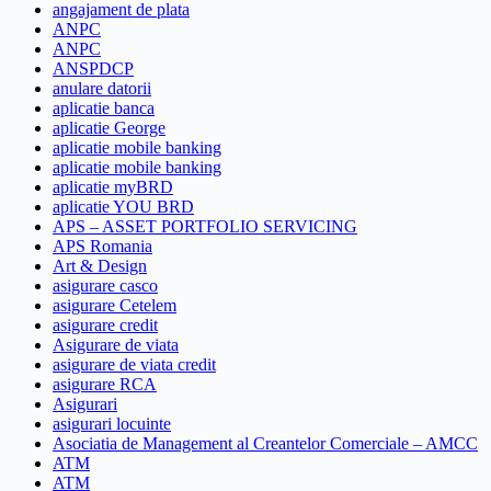
angajament de plata
ANPC
ANPC
ANSPDCP
anulare datorii
aplicatie banca
aplicatie George
aplicatie mobile banking
aplicatie mobile banking
aplicatie myBRD
aplicatie YOU BRD
APS – ASSET PORTFOLIO SERVICING
APS Romania
Art & Design
asigurare casco
asigurare Cetelem
asigurare credit
Asigurare de viata
asigurare de viata credit
asigurare RCA
Asigurari
asigurari locuinte
Asociatia de Management al Creantelor Comerciale – AMCC
ATM
ATM