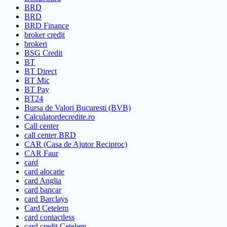
BRD
BRD
BRD Finance
broker credit
brokeri
BSG Credit
BT
BT Direct
BT Mic
BT Pay
BT24
Bursa de Valori Bucuresti (BVB)
Calculatordecredite.ro
Call center
call center BRD
CAR (Casa de Ajutor Reciproc)
CAR Faur
card
card alocatie
card Anglia
card bancar
card Barclays
Card Cetelem
card contactless
card credit Cetelem