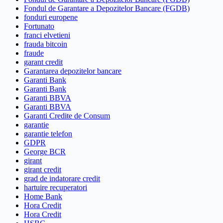
Fondul de Garantare a Depozitelor Bancare (FGDB)
fonduri europene
Fortunato
franci elvetieni
frauda bitcoin
fraude
garant credit
Garantarea depozitelor bancare
Garanti Bank
Garanti Bank
Garanti BBVA
Garanti BBVA
Garanti Credite de Consum
garantie
garantie telefon
GDPR
George BCR
girant
girant credit
grad de indatorare credit
hartuire recuperatori
Home Bank
Hora Credit
Hora Credit