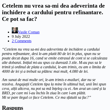
Cetelem nu vrea sa-mi dea adeverinta de
inchidere a cardului pentru refinantare.
Ce pot sa fac?
Vasile Coman
9 July 2022
2 Comments
“Cetelem nu vrea sa-mi dea adeverinta de inchidere a cardului
pentru refinantare, desi le-am platit 80 de lei in plus, spun nu se
poate decat dupa 16, cand se emite extrasul de cont si se calculeaza
alte dobanzi. Inițial mi-au spus ca durează 3 zile. M-au pus sa le
trimit și ordinul de plata a cardului, le-am trimis, eu am o limita de
4000 de lei și a trebuit sa plătesc mai mult, 4.080 de lei.
Am sunat de mai multe ori, le-am trimis e-mailuri, dar nu se
rezolva. Angajații Cetelem tipa la mine în ultimul hal, unii îmi spun
ceva, alții altceva, nu pot sa mă înțeleg cu ei. Am avut un card și la
BRD, pe care mi l-au închis în ziua în care l-am plătit.
Mi se pare ilegal ce face Cetelem. Ce ma sfatuiti sa fac?”
Raspuns