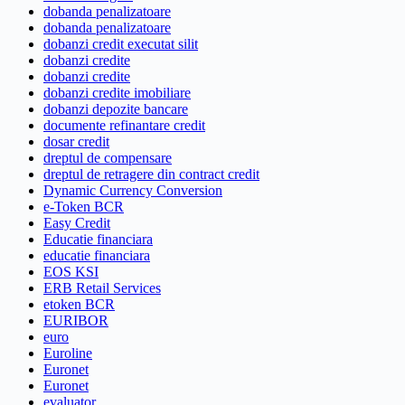
dobanda penalizatoare
dobanda penalizatoare
dobanzi credit executat silit
dobanzi credite
dobanzi credite
dobanzi credite imobiliare
dobanzi depozite bancare
documente refinantare credit
dosar credit
dreptul de compensare
dreptul de retragere din contract credit
Dynamic Currency Conversion
e-Token BCR
Easy Credit
Educatie financiara
educatie financiara
EOS KSI
ERB Retail Services
etoken BCR
EURIBOR
euro
Euroline
Euronet
Euronet
evaluator