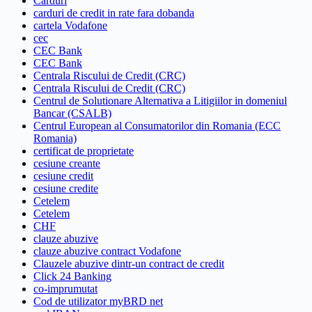
Carduri
carduri de credit in rate fara dobanda
cartela Vodafone
cec
CEC Bank
CEC Bank
Centrala Riscului de Credit (CRC)
Centrala Riscului de Credit (CRC)
Centrul de Solutionare Alternativa a Litigiilor in domeniul
Bancar (CSALB)
Centrul European al Consumatorilor din Romania (ECC
Romania)
certificat de proprietate
cesiune creante
cesiune credit
cesiune credite
Cetelem
Cetelem
CHF
clauze abuzive
clauze abuzive contract Vodafone
Clauzele abuzive dintr-un contract de credit
Click 24 Banking
co-imprumutat
Cod de utilizator myBRD net