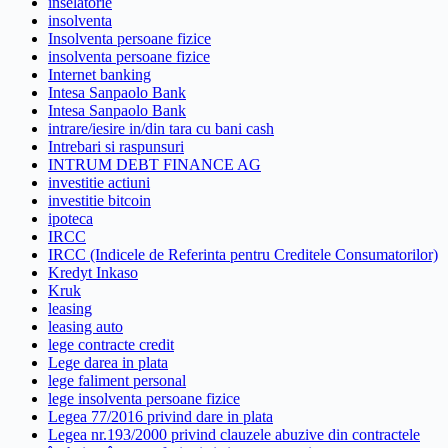
inselatorie
insolventa
Insolventa persoane fizice
insolventa persoane fizice
Internet banking
Intesa Sanpaolo Bank
Intesa Sanpaolo Bank
intrare/iesire in/din tara cu bani cash
Intrebari si raspunsuri
INTRUM DEBT FINANCE AG
investitie actiuni
investitie bitcoin
ipoteca
IRCC
IRCC (Indicele de Referinta pentru Creditele Consumatorilor)
Kredyt Inkaso
Kruk
leasing
leasing auto
lege contracte credit
Lege darea in plata
lege faliment personal
lege insolventa persoane fizice
Legea 77/2016 privind dare in plata
Legea nr.193/2000 privind clauzele abuzive din contractele