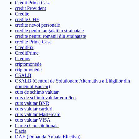
Credit Prima Casa
credit Provident
Credite
credite CHF
credite nevoi personale
credite pentru angajati in strainatate
credite pentru romanii din strainatate
credite Prima Casa
CreditFix
CreditPrime
Credius
criptomonede
criptomonede
CSALB
CSALB (Centrul de Solutionare Alternativa a Litigiilor din
domeniul Bancar)
curs de schimb valutar
curs de schimb valutar euro/leu
curs valutar BNR
curs valutar carduri
curs valutar Mastercard
curs valutar VISA
Curtea Constitutionala
Dacia
DAE (Dobanda Anuala Efectiva)