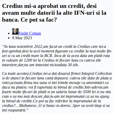
Credius mi-a aprobat un credit, desi
aveam multe datorii la alte IFN-uri si la
banca. Ce pot sa fac?
Vasile Coman
8 May 2023
“In luna noiembrie 2022,am facut un credit la Credius care mi-a
fost aprobat,desi la acel moment figuram cu credite la mai multe ifn-
uri si cu un credit mare la BCR. Inca de la acea data am platit rata
in valoare de 1200 lei la Credius in fiecare luna cu cateva zile
intarziere,dar,nu am intarziat nicioadata 30 zile.
Cu toate acestea,Credius mi-a dat dosarul firmei Integral Collection
si de atunci in fiecare luna cand depasesc cateva zile data de plata a
ratei,aceasta firma ma suna si imi trimite mesaje cu amenintari ca
daca nu platesc voi fi raportata la biroul de credite.Intr-adevar,am
foarte multe ifn-uri de platit si un salariu lunar de 3500 lei si nu stiu
cum o sa ma mai descurc,dar,m-am tot imprumutat ca sa nu ajung
la biroul de credite.Ce pot sa fac referitor la imprumutul de la
credius?…Multumesc..O zi buna va doresc..Sper sa aveti timp si sa
imi raspundeti.”