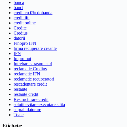
banca
banci
credit cu 0% dobanda
credit ifn
credit online
Credite
Credius
datorii
Finopro IFN
firma recuperare creante
IFN
Imprumut
Intrebari si raspunsuri
reclamatie Credius
reclamatie IFN
reclamatie recuperatori
rescadentare credit
restante
restante credit
Restructurare credit
solutii evitare executare silita
supraindatorare
Toate
Etichete: