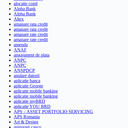
alocatie copil
Alpha Bank
Alpha Bank
Altex
amanare rata credit
amanare rata credit
amanare rate credit
amanare rate credit
amenda
ANAF
angajament de plata
ANPC
ANPC
ANSPDCP
anulare datorii
aplicatie banca
aplicatie George
aplicatie mobile banking
aplicatie mobile banking
aplicatie myBRD
aplicatie YOU BRD
APS – ASSET PORTFOLIO SERVICING
APS Romania
Art & Design
asigurare casco