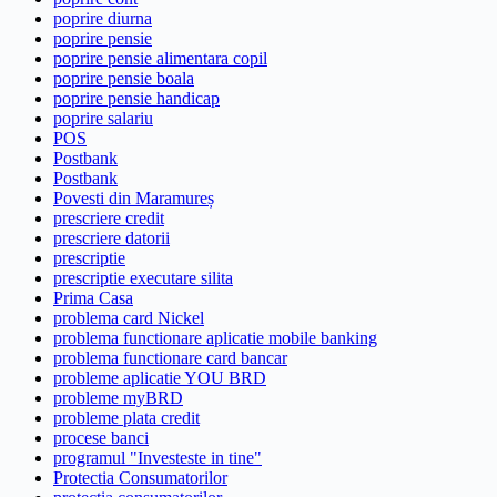
poprire diurna
poprire pensie
poprire pensie alimentara copil
poprire pensie boala
poprire pensie handicap
poprire salariu
POS
Postbank
Postbank
Povesti din Maramureș
prescriere credit
prescriere datorii
prescriptie
prescriptie executare silita
Prima Casa
problema card Nickel
problema functionare aplicatie mobile banking
problema functionare card bancar
probleme aplicatie YOU BRD
probleme myBRD
probleme plata credit
procese banci
programul "Investeste in tine"
Protectia Consumatorilor