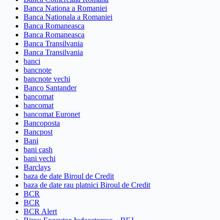
Banca Nationa a Romaniei
Banca Nationala a Romaniei
Banca Romaneasca
Banca Romaneasca
Banca Transilvania
Banca Transilvania
banci
bancnote
bancnote vechi
Banco Santander
bancomat
bancomat
bancomat Euronet
Bancoposta
Bancpost
Bani
bani cash
bani vechi
Barclays
baza de date Biroul de Credit
baza de date rau platnici Biroul de Credit
BCR
BCR
BCR Alert