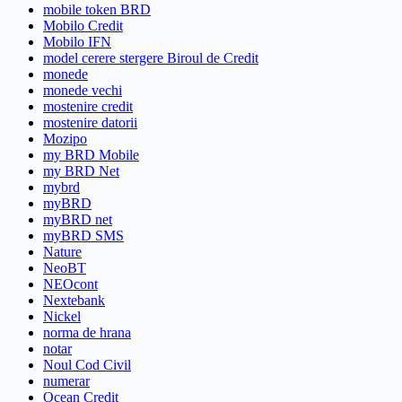
mobile token BRD
Mobilo Credit
Mobilo IFN
model cerere stergere Biroul de Credit
monede
monede vechi
mostenire credit
mostenire datorii
Mozipo
my BRD Mobile
my BRD Net
mybrd
myBRD
myBRD net
myBRD SMS
Nature
NeoBT
NEOcont
Nextebank
Nickel
norma de hrana
notar
Noul Cod Civil
numerar
Ocean Credit