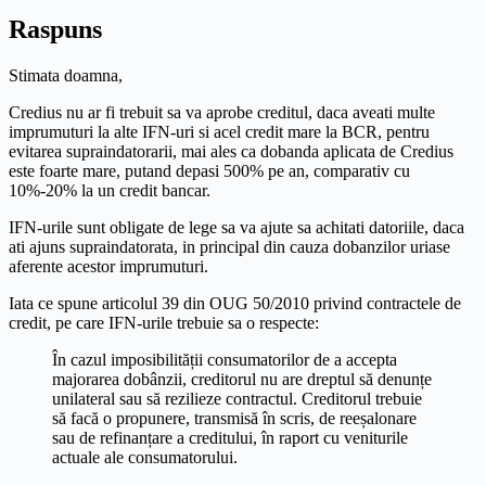
Raspuns
Stimata doamna,
Credius nu ar fi trebuit sa va aprobe creditul, daca aveati multe
imprumuturi la alte IFN-uri si acel credit mare la BCR, pentru
evitarea supraindatorarii, mai ales ca dobanda aplicata de Credius
este foarte mare, putand depasi 500% pe an, comparativ cu
10%-20% la un credit bancar.
IFN-urile sunt obligate de lege sa va ajute sa achitati datoriile, daca
ati ajuns supraindatorata, in principal din cauza dobanzilor uriase
aferente acestor imprumuturi.
Iata ce spune articolul 39 din OUG 50/2010 privind contractele de
credit, pe care IFN-urile trebuie sa o respecte:
În cazul imposibilității consumatorilor de a accepta
majorarea dobânzii, creditorul nu are dreptul să denunțe
unilateral sau să rezilieze contractul. Creditorul trebuie
să facă o propunere, transmisă în scris, de reeșalonare
sau de refinanțare a creditului, în raport cu veniturile
actuale ale consumatorului.