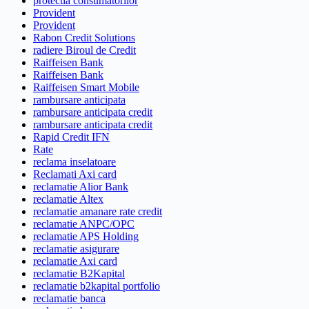
protectia consumatorilor
Provident
Provident
Rabon Credit Solutions
radiere Biroul de Credit
Raiffeisen Bank
Raiffeisen Bank
Raiffeisen Smart Mobile
rambursare anticipata
rambursare anticipata credit
rambursare anticipata credit
Rapid Credit IFN
Rate
reclama inselatoare
Reclamati Axi card
reclamatie Alior Bank
reclamatie Altex
reclamatie amanare rate credit
reclamatie ANPC/OPC
reclamatie APS Holding
reclamatie asigurare
reclamatie Axi card
reclamatie B2Kapital
reclamatie b2kapital portfolio
reclamatie banca