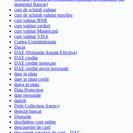
domeniul Bancar)
curs de schimb valutar
curs de schimb valutar euro/leu
curs valutar BNR
curs valutar carduri
curs valutar Mastercard
curs valutar VISA
Curtea Constitutionala
Dacia
DAE (Dobanda Anuala Efectiva)
DAE credite
DAE credite ipotecare
DAE credite nevoi personale
dare in plata
dare in plata credit
darea in plata
Data Protection
date personale
datorii
Debt Collection Agency
depozit bancar
Depozite
deschidere cont online
descoperire de card
descoperit autorizat de cont – DAC