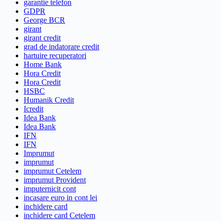
garantie telefon
GDPR
George BCR
girant
girant credit
grad de indatorare credit
hartuire recuperatori
Home Bank
Hora Credit
Hora Credit
HSBC
Humanik Credit
Icredit
Idea Bank
Idea Bank
IFN
IFN
Imprumut
imprumut
imprumut Cetelem
imprumut Provident
imputernicit cont
incasare euro in cont lei
inchidere card
inchidere card Cetelem