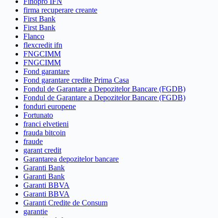
Finopro IFN
firma recuperare creante
First Bank
First Bank
Flanco
flexcredit ifn
FNGCIMM
FNGCIMM
Fond garantare
Fond garantare credite Prima Casa
Fondul de Garantare a Depozitelor Bancare (FGDB)
Fondul de Garantare a Depozitelor Bancare (FGDB)
fonduri europene
Fortunato
franci elvetieni
frauda bitcoin
fraude
garant credit
Garantarea depozitelor bancare
Garanti Bank
Garanti Bank
Garanti BBVA
Garanti BBVA
Garanti Credite de Consum
garantie