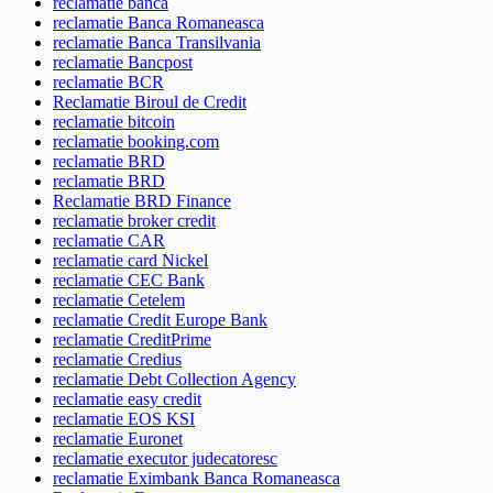
reclamatie banca
reclamatie Banca Romaneasca
reclamatie Banca Transilvania
reclamatie Bancpost
reclamatie BCR
Reclamatie Biroul de Credit
reclamatie bitcoin
reclamatie booking.com
reclamatie BRD
reclamatie BRD
Reclamatie BRD Finance
reclamatie broker credit
reclamatie CAR
reclamatie card Nickel
reclamatie CEC Bank
reclamatie Cetelem
reclamatie Credit Europe Bank
reclamatie CreditPrime
reclamatie Credius
reclamatie Debt Collection Agency
reclamatie easy credit
reclamatie EOS KSI
reclamatie Euronet
reclamatie executor judecatoresc
reclamatie Eximbank Banca Romaneasca