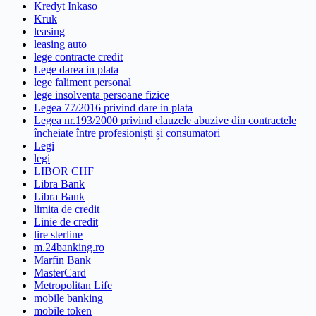
Kredyt Inkaso
Kruk
leasing
leasing auto
lege contracte credit
Lege darea in plata
lege faliment personal
lege insolventa persoane fizice
Legea 77/2016 privind dare in plata
Legea nr.193/2000 privind clauzele abuzive din contractele
încheiate între profesioniști și consumatori
Legi
legi
LIBOR CHF
Libra Bank
Libra Bank
limita de credit
Linie de credit
lire sterline
m.24banking.ro
Marfin Bank
MasterCard
Metropolitan Life
mobile banking
mobile token