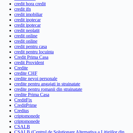
credit hora credit
credit ifn
credit imobiliar
credit ipotecar
credit ipotecar
credit neplatit
credit online
credit online
credit pentru casa
credit pentru locuinta
Credit Prima Casa
credit Provident
Credite
credite CHF
credite nevoi personale
credite pentru angajati in strainatate
credite pentru romanii din strainatate
credite Prima Casa
CreditFix
CreditPrime
Credius
criptomonede
criptomonede
CSALB
CSALB (Centrul de Solutionare Alternativa a Litigiilor din