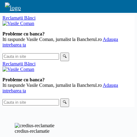
Skip
Reclamații Bănci
to
content
Probleme cu banca?
Iti raspunde Vasile Coman, jurnalist la Bancherul.ro
Adauga
intrebarea ta
Cauta
🔍
in
Reclamații Bănci
site
Probleme cu banca?
Iti raspunde Vasile Coman, jurnalist la Bancherul.ro
Adauga
intrebarea ta
Cauta
🔍
in
site
credius-reclamatie