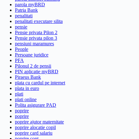
parola myBRD
Patria Bank
penalitati
penalitati executare silita
pensie
Pensie privata Pilon 2
Pensie privata pilon 3
pensiuni maramures
People
Persoane juridice
PFA
Pilonul 2 de pensii
PIN aplicatie myBRD
Piraeus Bank
plata cu cardul pe internet
plata in euro
plati
plati online
Polita asigurare PAD
poprire
poprire
poprire ajutor maternitate
poprire alocatie copil
poprire card salariu
poprire cont