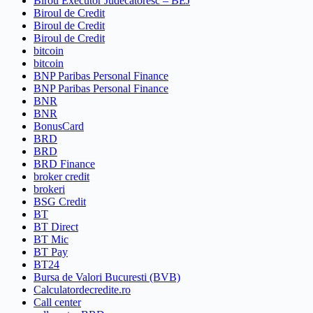
Birou Executor Judecatoresc – BEJ
Biroul de Credit
Biroul de Credit
Biroul de Credit
bitcoin
bitcoin
BNP Paribas Personal Finance
BNP Paribas Personal Finance
BNR
BNR
BonusCard
BRD
BRD
BRD Finance
broker credit
brokeri
BSG Credit
BT
BT Direct
BT Mic
BT Pay
BT24
Bursa de Valori Bucuresti (BVB)
Calculatordecredite.ro
Call center