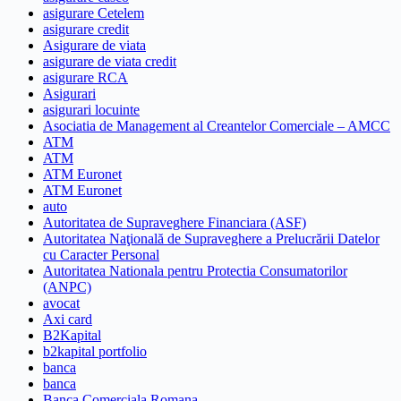
asigurare Cetelem
asigurare credit
Asigurare de viata
asigurare de viata credit
asigurare RCA
Asigurari
asigurari locuinte
Asociatia de Management al Creantelor Comerciale – AMCC
ATM
ATM
ATM Euronet
ATM Euronet
auto
Autoritatea de Supraveghere Financiara (ASF)
Autoritatea Naţională de Supraveghere a Prelucrării Datelor
cu Caracter Personal
Autoritatea Nationala pentru Protectia Consumatorilor
(ANPC)
avocat
Axi card
B2Kapital
b2kapital portfolio
banca
banca
Banca Comerciala Romana