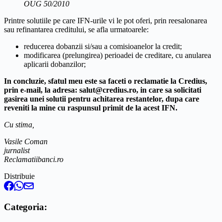
OUG 50/2010
Printre solutiile pe care IFN-urile vi le pot oferi, prin reesalonarea
sau refinantarea creditului, se afla urmatoarele:
reducerea dobanzii si/sau a comisioanelor la credit;
modificarea (prelungirea) perioadei de creditare, cu anularea
aplicarii dobanzilor;
In concluzie, sfatul meu este sa faceti o reclamatie la Credius,
prin e-mail, la adresa:
salut@credius.ro, in care sa solicitati
gasirea unei solutii pentru achitarea restantelor, dupa care
reveniti la mine cu raspunsul primit de la acest IFN.
Cu stima,
Vasile Coman
jurnalist
Reclamatiibanci.ro
Distribuie
Categoria: