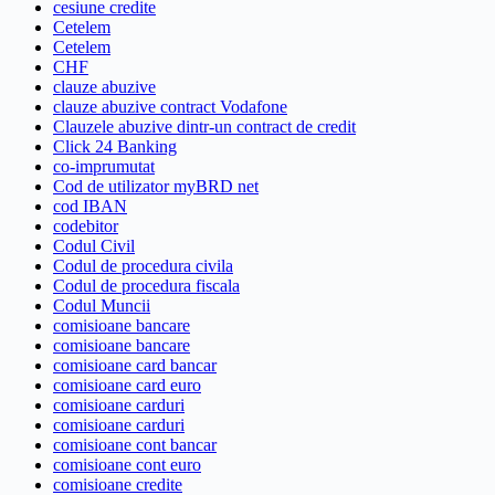
cesiune credite
Cetelem
Cetelem
CHF
clauze abuzive
clauze abuzive contract Vodafone
Clauzele abuzive dintr-un contract de credit
Click 24 Banking
co-imprumutat
Cod de utilizator myBRD net
cod IBAN
codebitor
Codul Civil
Codul de procedura civila
Codul de procedura fiscala
Codul Muncii
comisioane bancare
comisioane bancare
comisioane card bancar
comisioane card euro
comisioane carduri
comisioane carduri
comisioane cont bancar
comisioane cont euro
comisioane credite