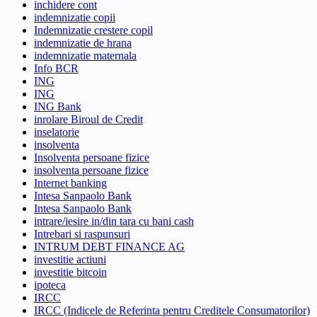
inchidere cont
indemnizatie copii
Indemnizatie crestere copil
indemnizatie de hrana
indemnizatie maternala
Info BCR
ING
ING
ING Bank
inrolare Biroul de Credit
inselatorie
insolventa
Insolventa persoane fizice
insolventa persoane fizice
Internet banking
Intesa Sanpaolo Bank
Intesa Sanpaolo Bank
intrare/iesire in/din tara cu bani cash
Intrebari si raspunsuri
INTRUM DEBT FINANCE AG
investitie actiuni
investitie bitcoin
ipoteca
IRCC
IRCC (Indicele de Referinta pentru Creditele Consumatorilor)