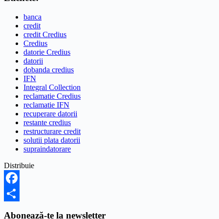
banca
credit
credit Credius
Credius
datorie Credius
datorii
dobanda credius
IFN
Integral Collection
reclamatie Credius
reclamatie IFN
recuperare datorii
restante credius
restructurare credit
solutii plata datorii
supraindatorare
Distribuie
Facebook
Share
Abonează-te la newsletter