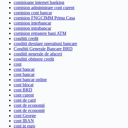
comisioane internet banking
comision administrare cont curent
comision cont bancar
comision FNGCIMM Prima Casa
comision interbancar
comision intrabancar
comision retragere bani ATM
conditii credit
conditii derulare operatiuni bancare
Conditii Generale Bancare BRD
conditii generale de afaceri
conditii obtinere credit
cont
cont bancar
cont bancar
cont bancar online
cont blocat
cont BRD
cont curent
cont de card
cont de economii
cont de economii
cont George
cont IBAN
cont in euro