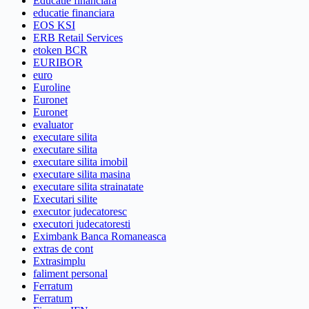
Educatie financiara
educatie financiara
EOS KSI
ERB Retail Services
etoken BCR
EURIBOR
euro
Euroline
Euronet
Euronet
evaluator
executare silita
executare silita
executare silita imobil
executare silita masina
executare silita strainatate
Executari silite
executor judecatoresc
executori judecatoresti
Eximbank Banca Romaneasca
extras de cont
Extrasimplu
faliment personal
Ferratum
Ferratum