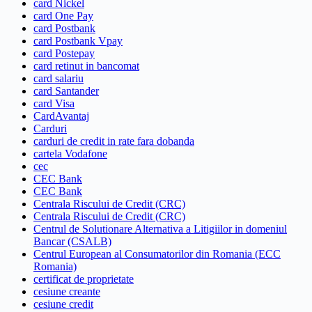
card Nickel
card One Pay
card Postbank
card Postbank Vpay
card Postepay
card retinut in bancomat
card salariu
card Santander
card Visa
CardAvantaj
Carduri
carduri de credit in rate fara dobanda
cartela Vodafone
cec
CEC Bank
CEC Bank
Centrala Riscului de Credit (CRC)
Centrala Riscului de Credit (CRC)
Centrul de Solutionare Alternativa a Litigiilor in domeniul
Bancar (CSALB)
Centrul European al Consumatorilor din Romania (ECC
Romania)
certificat de proprietate
cesiune creante
cesiune credit