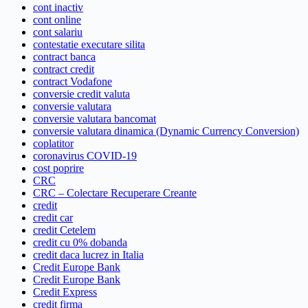
cont inactiv
cont online
cont salariu
contestatie executare silita
contract banca
contract credit
contract Vodafone
conversie credit valuta
conversie valutara
conversie valutara bancomat
conversie valutara dinamica (Dynamic Currency Conversion)
coplatitor
coronavirus COVID-19
cost poprire
CRC
CRC – Colectare Recuperare Creante
credit
credit car
credit Cetelem
credit cu 0% dobanda
credit daca lucrez in Italia
Credit Europe Bank
Credit Europe Bank
Credit Express
credit firma