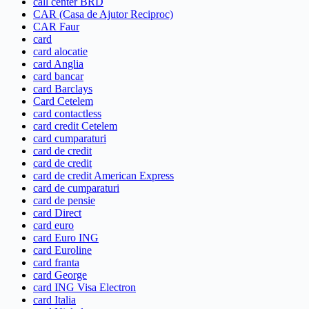
call center BRD
CAR (Casa de Ajutor Reciproc)
CAR Faur
card
card alocatie
card Anglia
card bancar
card Barclays
Card Cetelem
card contactless
card credit Cetelem
card cumparaturi
card de credit
card de credit
card de credit American Express
card de cumparaturi
card de pensie
card Direct
card euro
card Euro ING
card Euroline
card franta
card George
card ING Visa Electron
card Italia