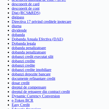
descoperit de card
descoperit de cont
Digi (RCS&RDS)
digipass
Directiva 17 privind creditele ipotecare
diurna
dividende
dobanda
Dobanda Anuala Efectiva (DAE)
Dobanda legala
dobanda penalizatoare
dobanda penalizatoare
dobanzi credit executat silit
dobanzi credite
dobanzi credite
dobanzi credite imobiliare
dobanzi depozite bancare
documente refinantare credit
dosar credit
dreptul de compensare
dreptul de retragere din contract credit
Dynamic Currency Conversion
e-Token BCR
Easy Credit