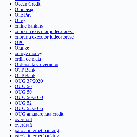
Ocean Credit
Omniasig
One Pay
Oney
online banking
onorariu executor judecatoresc
onorariu executor judecatoresc
OPC
Orange
orange money
ordin de plata
Ordonanta Guvernului
OTP Bank
OTP Bank
OUG 37/2020
OUG 50
OUG 50
OUG 50/2010
OUG 52
OUG 52/2016
OUG amanare rata credit
overdraft
overdraft
parola internet banking
parola internet banking