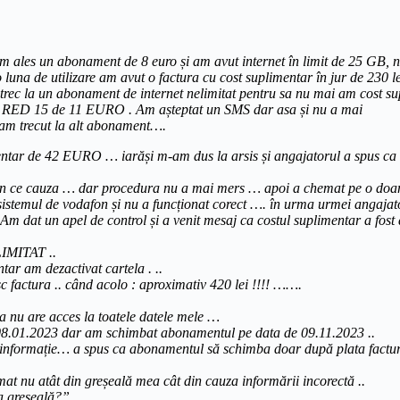
 ales un abonament de 8 euro și am avut internet în limit de 25 GB, nu 
luna de utilizare am avut o factura cu cost suplimentar în jur de 230 le
rec la un abonament de internet nelimitat pentru sa nu mai am cost supl
ent RED 15 de 11 EURO . Am așteptat un SMS dar asa și nu a mai
că am trecut la alt abonament….
tar de 42 EURO … iarăși m-am dus la arsis și angajatorul a spus ca f
in ce cauza … dar procedura nu a mai mers … apoi a chemat pe o doamn
istemul de vodafon și nu a funcționat corect …. în urma urmei angajator
 Am dat un apel de control și a venit mesaj ca costul suplimentar a fo
LIMITAT ..
ar am dezactivat cartela . ..
c factura .. când acolo : aproximativ 420 lei !!!! …….
a nu are acces la toatele datele mele …
08.01.2023 dar am schimbat abonamentul pe data de 09.11.2023 ..
informație… a spus ca abonamentul să schimba doar după plata factur
rmat nu atât din greșeală mea cât din cauza informării incorectă ..
ta greșeală?”