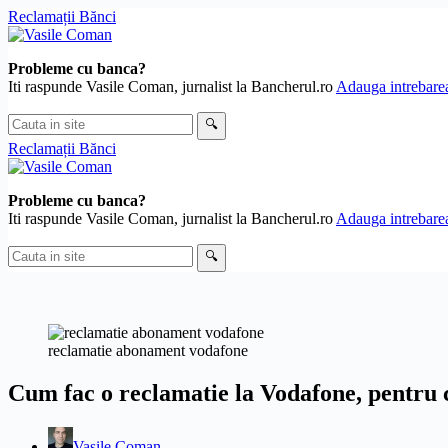
Sari
Reclamații Bănci
la
conținut
Probleme cu banca?
Iti raspunde Vasile Coman, jurnalist la Bancherul.ro
Adauga intrebarea
Cauta
🔍
in
Reclamații Bănci
site
Probleme cu banca?
Iti raspunde Vasile Coman, jurnalist la Bancherul.ro
Adauga intrebarea
Cauta
🔍
in
site
reclamatie abonament vodafone
Cum fac o reclamatie la Vodafone, pentru c
Vasile Coman