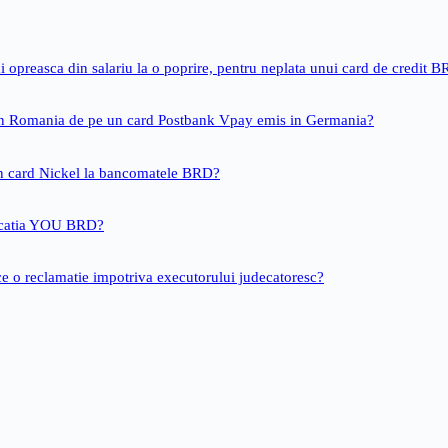
i opreasca din salariu la o poprire, pentru neplata unui card de credit 
 in Romania de pe un card Postbank Vpay emis in Germania?
un card Nickel la bancomatele BRD?
icatia YOU BRD?
ce o reclamatie impotriva executorului judecatoresc?