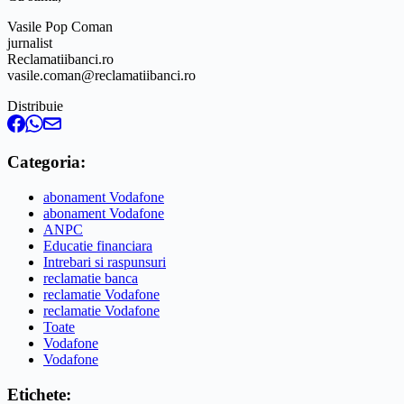
Vasile Pop Coman
jurnalist
Reclamatiibanci.ro
vasile.coman@reclamatiibanci.ro
Distribuie
Categoria:
abonament Vodafone
abonament Vodafone
ANPC
Educatie financiara
Intrebari si raspunsuri
reclamatie banca
reclamatie Vodafone
reclamatie Vodafone
Toate
Vodafone
Vodafone
Etichete: