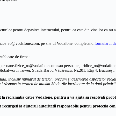
cturilor pentru depasirea internetului, pentru ca este din vina lor ca nu a
e.fizice_ro@vodafone.com, pe site-ul Vodafone, completand
formularul de
publicate de firma:
il (persoane.fizice_ro@vodafone.com sau persoane.juridice_ro@vodafone
lobalworth Tower, Strada Barbu Văcărescu, Nr.201, Etaj 4, București, 
ului, inclusiv numărul de telefon, precum și descrierea aspectelor recla
imi răspuns în termen de maxim 30 de zile lucrătoare de la dată primiri
t la reclamatia catre Vodafone
,
pentru a va ajuta sa rezolvati prob
a recurgeti la ajutorul autoritatii responsabile pentru protectia 