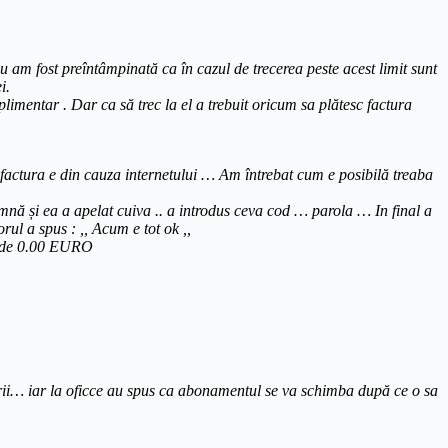
am fost preîntâmpinată ca în cazul de trecerea peste acest limit sunt
i.
imentar . Dar ca să trec la el a trebuit oricum sa plătesc factura
actura e din cauza internetului … Am întrebat cum e posibilă treaba
ă și ea a apelat cuiva .. a introdus ceva cod … parola … In final a
ul a spus : ,, Acum e tot ok ,,
st de 0.00 EURO
ii… iar la oficce au spus ca abonamentul se va schimba după ce o sa