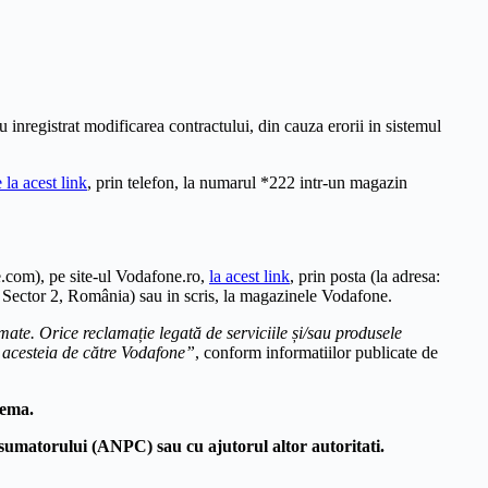
u inregistrat modificarea contractului, din cauza erorii in sistemul
 la acest link
, prin telefon, la numarul *222 intr-un magazin
.com), pe site-ul Vodafone.ro,
la acest link
, prin posta (la adresa:
Sector 2, România) sau in scris, la magazinele Vodafone.
mate. Orice reclamație legată de serviciile și/sau produsele
i acesteia de către Vodafone”
, conform informatiilor publicate de
lema.
consumatorului (ANPC)
sau cu ajutorul altor autoritati.