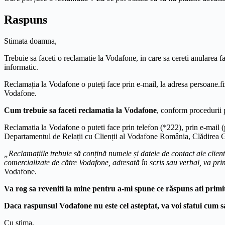
Raspuns
Stimata doamna,
Trebuie sa faceti o reclamatie la Vodafone, in care sa cereti anularea fa
informatic.
Reclamația la Vodafone o puteți face prin e-mail, la adresa persoan
Vodafone.
Cum trebuie sa faceti reclamatia la Vodafone
, conform procedurii 
Reclamatia la Vodafone o puteti face prin telefon (*222), prin e-ma
Departamentul de Relații cu Clienții al Vodafone România, Clădirea G
„Reclamațiile trebuie să conțină numele și datele de contact ale client
comercializate de către Vodafone, adresată în scris sau verbal, va pr
Vodafone.
Va rog sa reveniti la mine pentru a-mi spune ce răspuns ati primi
Daca raspunsul Vodafone nu este cel asteptat, va voi sfatui cum s
Cu stima,