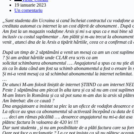
19 ianuarie 2023
Un comentariu
„Sunt studenta din Ucraina si cand încheiat contractul cu vodafone am
creditata automat cu internet la un cost diferit de abonament . După o 
Am fost la un magazin vodafone Arsis și mi s-a spus ca e mai bine să t
inclusiv cu costul suplimentar . Am plătit și m-au trecut la abonam
venit , atunci dna de la Arsis a tipărit hârtiile, ceea ce a confirmat 
După un timp de 2 săptămâni a venit un mesaj ca am un cost suplimen
? Și am arătat hârtiile unde CLAR era scris ca am
solicitat schimbarea abonamentul …. Angajatorul a spus ca nu știe d
zis ca în data când am fost sa schimb abonamentul a fost o eroare în s
Și mi-a venit mesaj ca să schimbat abonamentul la internet nelimitat.
…
De atunci M-am folosit liniștit de internet ȘTIIND ca am internet NE
Peste 1 săptămâna am plecat în alta tara și ca să nu am cost supliment
M-am întors în România și ca să pot suna m-am dus la arsis să plătes
Am întrebat: din ce cauză ?
Dna angajatoare a insistat sa plec la un oficce de vodafon deoarece e
La oficce au spus ca abonamentul să activează începând cu data de 
…. deci am rămas păcălită …. deoarece angajatorul nu mi-a dat asa 
plătesc factura în valoarea de 420 lei !!!
Dar sunt studenta , și nu am posibilitate de a plăti factura care sa fo
Oare pot face o reclamatie ? La ce pot insista ca să nu plătesc aceas