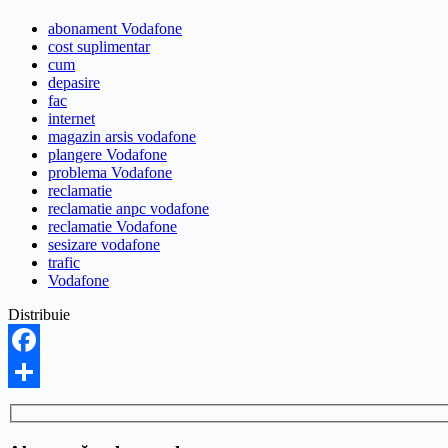
abonament Vodafone
cost suplimentar
cum
depasire
fac
internet
magazin arsis vodafone
plangere Vodafone
problema Vodafone
reclamatie
reclamatie anpc vodafone
reclamatie Vodafone
sesizare vodafone
trafic
Vodafone
Distribuie
Facebook
Partajează