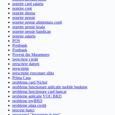
poprire card salariu
poprire cont
poprire diurna
poprire pensie
poprire pensie alimentara copil
poprire pensie boala
poprire pensie handicap
poprire salariu
POS
Postbank
Postbank
Povesti din Maramureș
prescriere credit
prescriere datorii
prescriptie
prescriptie executare silita
Prima Casa
problema card Nickel
problema functionare aplicatie mobile banking
problema functionare card bancar
probleme aplicatie YOU BRD
probleme myBRD
probleme plata credit
procese banci
programul "Investeste in tine"