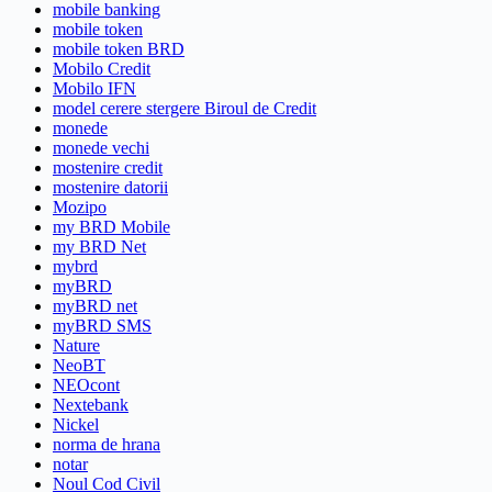
mobile banking
mobile token
mobile token BRD
Mobilo Credit
Mobilo IFN
model cerere stergere Biroul de Credit
monede
monede vechi
mostenire credit
mostenire datorii
Mozipo
my BRD Mobile
my BRD Net
mybrd
myBRD
myBRD net
myBRD SMS
Nature
NeoBT
NEOcont
Nextebank
Nickel
norma de hrana
notar
Noul Cod Civil