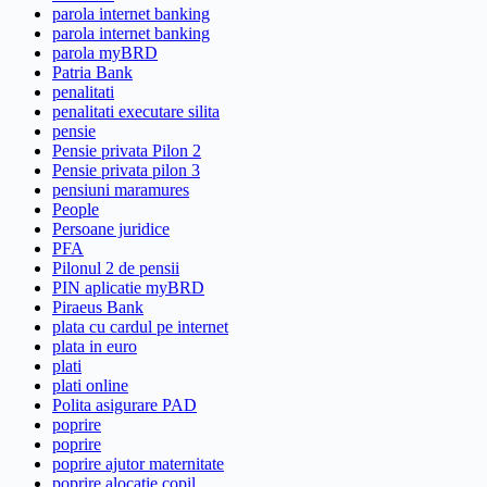
parola internet banking
parola internet banking
parola myBRD
Patria Bank
penalitati
penalitati executare silita
pensie
Pensie privata Pilon 2
Pensie privata pilon 3
pensiuni maramures
People
Persoane juridice
PFA
Pilonul 2 de pensii
PIN aplicatie myBRD
Piraeus Bank
plata cu cardul pe internet
plata in euro
plati
plati online
Polita asigurare PAD
poprire
poprire
poprire ajutor maternitate
poprire alocatie copil