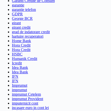
Garanti Credite de Consum
garantie
garantie telefon
GDPR
George BCR
girant
girant credit
grad de indatorare credit
hartuire recuperatori
Home Bank
Hora Credit
Hora Credit
HSBC
Humanik Credit
Icredit
Idea Bank
Idea Bank
IFN
IFN
Imprumut
imprumut
imprumut Cetelem
imprumut Provident
imputernicit cont
incasare euro in cont lei