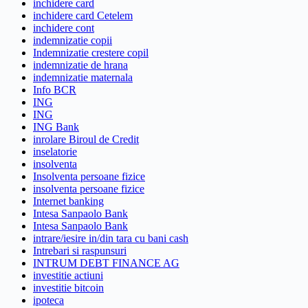
inchidere card
inchidere card Cetelem
inchidere cont
indemnizatie copii
Indemnizatie crestere copil
indemnizatie de hrana
indemnizatie maternala
Info BCR
ING
ING
ING Bank
inrolare Biroul de Credit
inselatorie
insolventa
Insolventa persoane fizice
insolventa persoane fizice
Internet banking
Intesa Sanpaolo Bank
Intesa Sanpaolo Bank
intrare/iesire in/din tara cu bani cash
Intrebari si raspunsuri
INTRUM DEBT FINANCE AG
investitie actiuni
investitie bitcoin
ipoteca