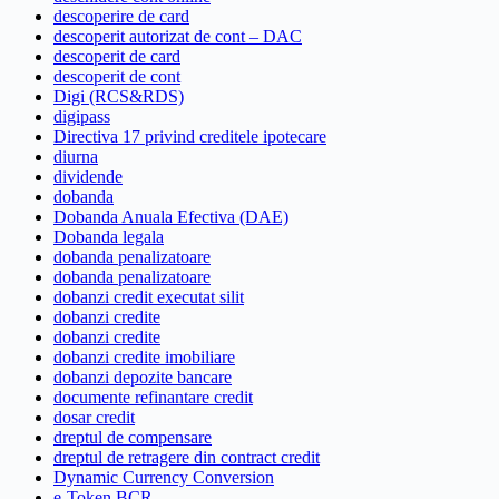
descoperire de card
descoperit autorizat de cont – DAC
descoperit de card
descoperit de cont
Digi (RCS&RDS)
digipass
Directiva 17 privind creditele ipotecare
diurna
dividende
dobanda
Dobanda Anuala Efectiva (DAE)
Dobanda legala
dobanda penalizatoare
dobanda penalizatoare
dobanzi credit executat silit
dobanzi credite
dobanzi credite
dobanzi credite imobiliare
dobanzi depozite bancare
documente refinantare credit
dosar credit
dreptul de compensare
dreptul de retragere din contract credit
Dynamic Currency Conversion
e-Token BCR