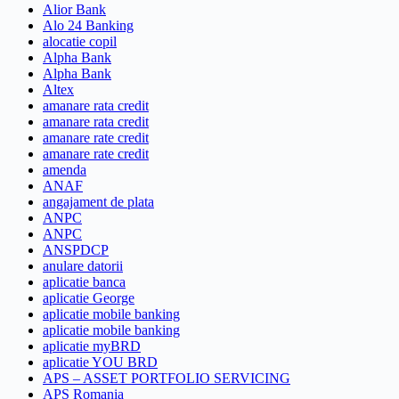
Alior Bank
Alo 24 Banking
alocatie copil
Alpha Bank
Alpha Bank
Altex
amanare rata credit
amanare rata credit
amanare rate credit
amanare rate credit
amenda
ANAF
angajament de plata
ANPC
ANPC
ANSPDCP
anulare datorii
aplicatie banca
aplicatie George
aplicatie mobile banking
aplicatie mobile banking
aplicatie myBRD
aplicatie YOU BRD
APS – ASSET PORTFOLIO SERVICING
APS Romania