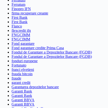
Ferratum
Ferratum
Finopro IFN
firma recuperare creante
First Bank
First Bank
Flanco
flexcredit ifn
FNGCIMM
FNGCIMM
Fond garantare
Fond garantare credite Prima Casa
Fondul de Garantare a Depozitelor Bancare (FGDB)
Fondul de Garantare a Depozitelor Bancare (FGDB)
fonduri europene
Fortunato
franci elvetieni
frauda bitcoin
fraude
garant credit
Garantarea depozitelor bancare
Garanti Bank
Garanti Bank
Garanti BBVA
Garanti BBVA