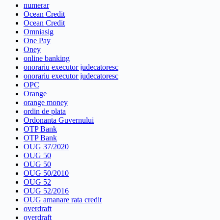
numerar
Ocean Credit
Ocean Credit
Omniasig
One Pay
Oney
online banking
onorariu executor judecatoresc
onorariu executor judecatoresc
OPC
Orange
orange money
ordin de plata
Ordonanta Guvernului
OTP Bank
OTP Bank
OUG 37/2020
OUG 50
OUG 50
OUG 50/2010
OUG 52
OUG 52/2016
OUG amanare rata credit
overdraft
overdraft