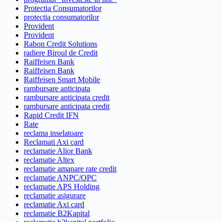
Protectia Consumatorilor
protectia consumatorilor
Provident
Provident
Rabon Credit Solutions
radiere Biroul de Credit
Raiffeisen Bank
Raiffeisen Bank
Raiffeisen Smart Mobile
rambursare anticipata
rambursare anticipata credit
rambursare anticipata credit
Rapid Credit IFN
Rate
reclama inselatoare
Reclamati Axi card
reclamatie Alior Bank
reclamatie Altex
reclamatie amanare rate credit
reclamatie ANPC/OPC
reclamatie APS Holding
reclamatie asigurare
reclamatie Axi card
reclamatie B2Kapital