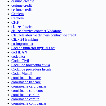
cesiune creante
cesiune credit
cesiune credite
Cetelem
Cetelem
CHF
clauze abuzive
clauze abuzive contract Vodafone
Clauzele abuzive dintr-un contract de credit
Click 24 Banking
co-imprumutat
Cod de utilizator myBRD net
cod IBAN
codebitor
Codul Civil
Codul de procedura civila
Codul de procedura fiscala
Codul Muncii
comisioane bancare
comisioane bancare
comisioane card bancar
comisioane card euro
comisioane carduri
comisioane carduri
comisioane cont bancar