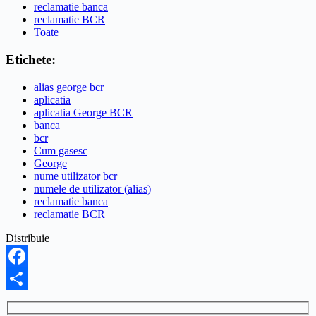
reclamatie banca
reclamatie BCR
Toate
Etichete:
alias george bcr
aplicatia
aplicatia George BCR
banca
bcr
Cum gasesc
George
nume utilizator bcr
numele de utilizator (alias)
reclamatie banca
reclamatie BCR
Distribuie
Facebook
Share