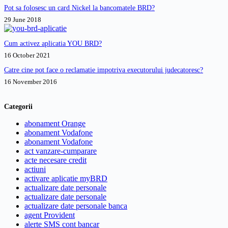
Pot sa folosesc un card Nickel la bancomatele BRD?
29 June 2018
Cum activez aplicatia YOU BRD?
16 October 2021
Catre cine pot face o reclamatie impotriva executorului judecatoresc?
16 November 2016
Categorii
abonament Orange
abonament Vodafone
abonament Vodafone
act vanzare-cumparare
acte necesare credit
actiuni
activare aplicatie myBRD
actualizare date personale
actualizare date personale
actualizare date personale banca
agent Provident
alerte SMS cont bancar