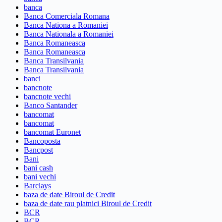
banca
Banca Comerciala Romana
Banca Nationa a Romaniei
Banca Nationala a Romaniei
Banca Romaneasca
Banca Romaneasca
Banca Transilvania
Banca Transilvania
banci
bancnote
bancnote vechi
Banco Santander
bancomat
bancomat
bancomat Euronet
Bancoposta
Bancpost
Bani
bani cash
bani vechi
Barclays
baza de date Biroul de Credit
baza de date rau platnici Biroul de Credit
BCR
BCR