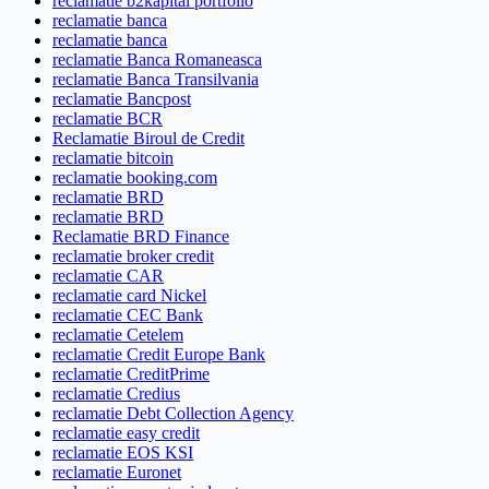
reclamatie b2kapital portfolio
reclamatie banca
reclamatie banca
reclamatie Banca Romaneasca
reclamatie Banca Transilvania
reclamatie Bancpost
reclamatie BCR
Reclamatie Biroul de Credit
reclamatie bitcoin
reclamatie booking.com
reclamatie BRD
reclamatie BRD
Reclamatie BRD Finance
reclamatie broker credit
reclamatie CAR
reclamatie card Nickel
reclamatie CEC Bank
reclamatie Cetelem
reclamatie Credit Europe Bank
reclamatie CreditPrime
reclamatie Credius
reclamatie Debt Collection Agency
reclamatie easy credit
reclamatie EOS KSI
reclamatie Euronet