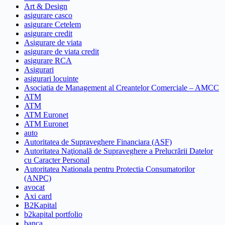
Art & Design
asigurare casco
asigurare Cetelem
asigurare credit
Asigurare de viata
asigurare de viata credit
asigurare RCA
Asigurari
asigurari locuinte
Asociatia de Management al Creantelor Comerciale – AMCC
ATM
ATM
ATM Euronet
ATM Euronet
auto
Autoritatea de Supraveghere Financiara (ASF)
Autoritatea Naţională de Supraveghere a Prelucrării Datelor
cu Caracter Personal
Autoritatea Nationala pentru Protectia Consumatorilor
(ANPC)
avocat
Axi card
B2Kapital
b2kapital portfolio
banca