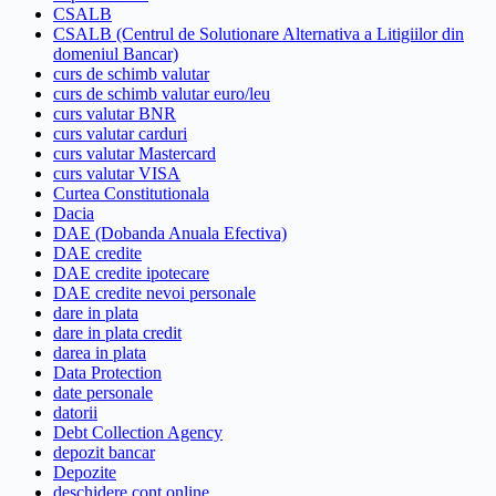
CSALB
CSALB (Centrul de Solutionare Alternativa a Litigiilor din
domeniul Bancar)
curs de schimb valutar
curs de schimb valutar euro/leu
curs valutar BNR
curs valutar carduri
curs valutar Mastercard
curs valutar VISA
Curtea Constitutionala
Dacia
DAE (Dobanda Anuala Efectiva)
DAE credite
DAE credite ipotecare
DAE credite nevoi personale
dare in plata
dare in plata credit
darea in plata
Data Protection
date personale
datorii
Debt Collection Agency
depozit bancar
Depozite
deschidere cont online