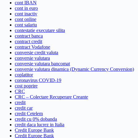
cont IBAN
cont in euro
cont inactiv
cont online
cont salariu
contestatie executare silita
contract banca
contract credit
contract Vodafone
conversie credit valuta
conversie valutara
conversie valutara bancomat
conversie valutara dinamica (Dynamic Currency Conversion)
coplatitor
coronavirus COVID-19
cost poprire
CRC
CRC – Colectare Recuperare Creante
credit
credit car
credit Cetelem
credit cu 0% dobanda
credit daca lucrez in Italia
Credit Europe Bank
Credit Europe Bank