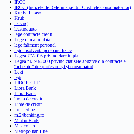
IRCC
IRCC (Indicele de Referinta pentru Creditele Consumatorilor)
Kredyt Inkaso
Kruk
leasing
leasing auto
lege contracte credit
Lege darea in plata
lege faliment personal
lege insolventa persoane fizice
Legea 77/2016 privind dare in plata
Legea nr.193/2000 privind clauzele abuzive din contractele
încheiate între profesioniști și consumatori
Legi
legi
LIBOR CHF
Libra Bank
Libra Bank
limita de credit
Linie de credit
lire sterline
m.24banking.ro
Marfin Bank
MasterCard
Metropolitan Life