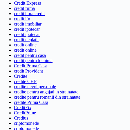
Credit Express
credit firma
credit hora credit
credit ifn
credit imobiliar
credit ipotecar
credit ipotecar
credit neplatit
credit online
credit online
credit pentru casa
credit pentru locuinta
Credit Prima Casa
credit Provident
Credite
credite CHF
credite nevoi personale
credite pentru angajati in strainatate
credite pentru romanii din strainatate
credite Prima Casa
CreditFix
CreditPrime
Credius
criptomonede
criptomonede