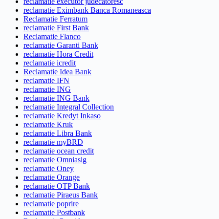
reclamatie executor judecatoresc
reclamatie Eximbank Banca Romaneasca
Reclamatie Ferratum
reclamatie First Bank
Reclamatie Flanco
reclamatie Garanti Bank
reclamatie Hora Credit
reclamatie icredit
Reclamatie Idea Bank
reclamatie IFN
reclamatie ING
reclamatie ING Bank
reclamatie Integral Collection
reclamatie Kredyt Inkaso
reclamatie Kruk
reclamatie Libra Bank
reclamatie myBRD
reclamatie ocean credit
reclamatie Omniasig
reclamatie Oney
reclamatie Orange
reclamatie OTP Bank
reclamatie Piraeus Bank
reclamatie poprire
reclamatie Postbank