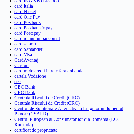
card ING Visa Electron
card Italia
card Nickel
card One Pay
card Postbank
card Postbank Vpay
card Postepay
card retinut in bancomat
card salariu
card Santander
card Visa
CardAvantaj
Carduri
carduri de credit in rate fara dobanda
cartela Vodafone
cec
CEC Bank
CEC Bank
Centrala Riscului de Credit (CRC)
Centrala Riscului de Credit (CRC)
Centrul de Solutionare Alternativa a Litigiilor in domeniul
Bancar (CSALB)
Centrul European al Consumatorilor din Romania (ECC
Romania)
certificat de proprietate