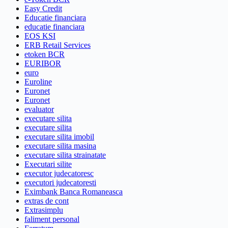
Easy Credit
Educatie financiara
educatie financiara
EOS KSI
ERB Retail Services
etoken BCR
EURIBOR
euro
Euroline
Euronet
Euronet
evaluator
executare silita
executare silita
executare silita imobil
executare silita masina
executare silita strainatate
Executari silite
executor judecatoresc
executori judecatoresti
Eximbank Banca Romaneasca
extras de cont
Extrasimplu
faliment personal