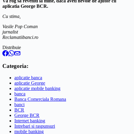
Va rog sa reveniti la mine, daca aveti nevoie de ajutor cu
aplicatia George BCR.
Cu stima,
Vasile Pop Coman
jurnalist
Reclamatiibanci.ro
Distribuie
Categoria:
aplicatie banca
aplicatie George
aplicatie mobile banking
banca
Banca Comerciala Romana
banci
BCR
George BCR
Internet banking
Intrebari si raspunsuri
mobile banking