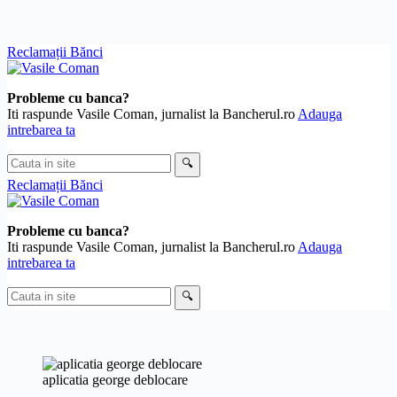
Skip
Reclamații Bănci
to
content
Probleme cu banca?
Iti raspunde Vasile Coman, jurnalist la Bancherul.ro
Adauga
intrebarea ta
Cauta
🔍
in
Reclamații Bănci
site
Probleme cu banca?
Iti raspunde Vasile Coman, jurnalist la Bancherul.ro
Adauga
intrebarea ta
Cauta
🔍
in
site
aplicatia george deblocare