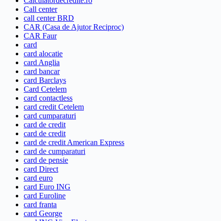
Calculatordecredite.ro
Call center
call center BRD
CAR (Casa de Ajutor Reciproc)
CAR Faur
card
card alocatie
card Anglia
card bancar
card Barclays
Card Cetelem
card contactless
card credit Cetelem
card cumparaturi
card de credit
card de credit
card de credit American Express
card de cumparaturi
card de pensie
card Direct
card euro
card Euro ING
card Euroline
card franta
card George