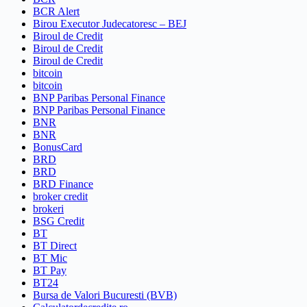
BCR Alert
Birou Executor Judecatoresc – BEJ
Biroul de Credit
Biroul de Credit
Biroul de Credit
bitcoin
bitcoin
BNP Paribas Personal Finance
BNP Paribas Personal Finance
BNR
BNR
BonusCard
BRD
BRD
BRD Finance
broker credit
brokeri
BSG Credit
BT
BT Direct
BT Mic
BT Pay
BT24
Bursa de Valori Bucuresti (BVB)