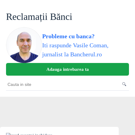
Skip
to
content
Reclamații Bănci
Probleme cu banca?
Iti raspunde Vasile Coman,
jurnalist la Bancherul.ro
Adauga intrebarea ta
🔍
Cauta
in
site