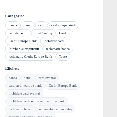
Categoria:
banca
banci
card
card cumparaturi
card de credit
CardAvantaj
Carduri
Credit Europe Bank
inchidere card
Intrebari si raspunsuri
reclamatie banca
reclamatie Credit Europe Bank
Toate
Etichete:
banca
banci
card Avantaj
card credit europe bank
Credit Europe Bank
inchidere card avantaj
inchidere card credit credit europe bank
reclamatie banca
reclamatie card avantaj
reclamatie Credit Europe Bank