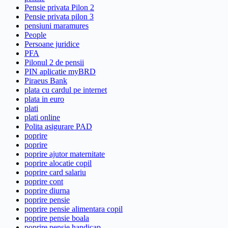
Pensie privata Pilon 2
Pensie privata pilon 3
pensiuni maramures
People
Persoane juridice
PFA
Pilonul 2 de pensii
PIN aplicatie myBRD
Piraeus Bank
plata cu cardul pe internet
plata in euro
plati
plati online
Polita asigurare PAD
poprire
poprire
poprire ajutor maternitate
poprire alocatie copil
poprire card salariu
poprire cont
poprire diurna
poprire pensie
poprire pensie alimentara copil
poprire pensie boala
poprire pensie handicap