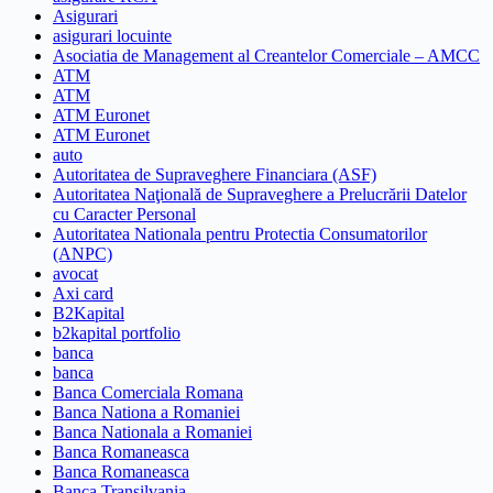
Asigurari
asigurari locuinte
Asociatia de Management al Creantelor Comerciale – AMCC
ATM
ATM
ATM Euronet
ATM Euronet
auto
Autoritatea de Supraveghere Financiara (ASF)
Autoritatea Naţională de Supraveghere a Prelucrării Datelor
cu Caracter Personal
Autoritatea Nationala pentru Protectia Consumatorilor
(ANPC)
avocat
Axi card
B2Kapital
b2kapital portfolio
banca
banca
Banca Comerciala Romana
Banca Nationa a Romaniei
Banca Nationala a Romaniei
Banca Romaneasca
Banca Romaneasca
Banca Transilvania