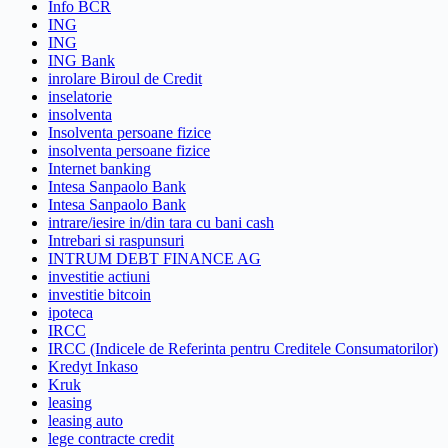
Info BCR
ING
ING
ING Bank
inrolare Biroul de Credit
inselatorie
insolventa
Insolventa persoane fizice
insolventa persoane fizice
Internet banking
Intesa Sanpaolo Bank
Intesa Sanpaolo Bank
intrare/iesire in/din tara cu bani cash
Intrebari si raspunsuri
INTRUM DEBT FINANCE AG
investitie actiuni
investitie bitcoin
ipoteca
IRCC
IRCC (Indicele de Referinta pentru Creditele Consumatorilor)
Kredyt Inkaso
Kruk
leasing
leasing auto
lege contracte credit