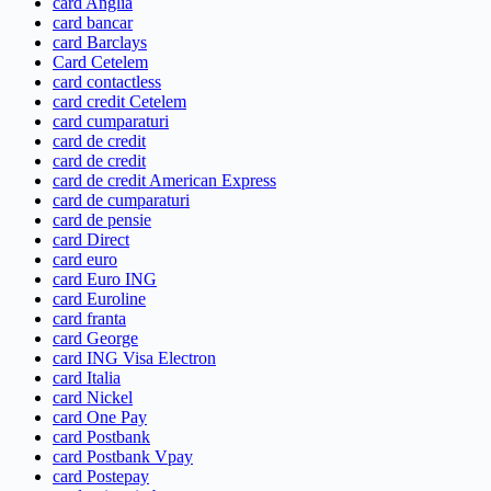
card Anglia
card bancar
card Barclays
Card Cetelem
card contactless
card credit Cetelem
card cumparaturi
card de credit
card de credit
card de credit American Express
card de cumparaturi
card de pensie
card Direct
card euro
card Euro ING
card Euroline
card franta
card George
card ING Visa Electron
card Italia
card Nickel
card One Pay
card Postbank
card Postbank Vpay
card Postepay