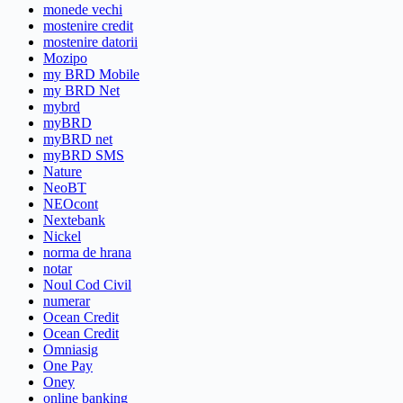
monede vechi
mostenire credit
mostenire datorii
Mozipo
my BRD Mobile
my BRD Net
mybrd
myBRD
myBRD net
myBRD SMS
Nature
NeoBT
NEOcont
Nextebank
Nickel
norma de hrana
notar
Noul Cod Civil
numerar
Ocean Credit
Ocean Credit
Omniasig
One Pay
Oney
online banking