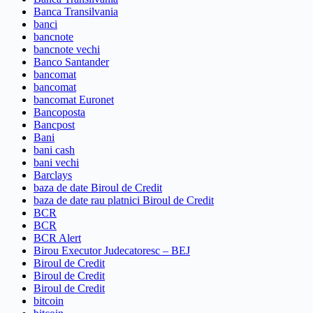
Banca Transilvania
banci
bancnote
bancnote vechi
Banco Santander
bancomat
bancomat
bancomat Euronet
Bancoposta
Bancpost
Bani
bani cash
bani vechi
Barclays
baza de date Biroul de Credit
baza de date rau platnici Biroul de Credit
BCR
BCR
BCR Alert
Birou Executor Judecatoresc – BEJ
Biroul de Credit
Biroul de Credit
Biroul de Credit
bitcoin