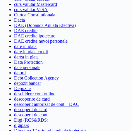
curs valutar Mastercard
curs valutar VISA
Curtea Constitutionala
Dacia
DAE (Dobanda Anuala Efectiva)
DAE credite
DAE credite ipotecare
DAE credite nevoi personale
dare in plata
dare in plata credit
darea in plata
Data Protection
date personale
datorii
Debt Collection Agency
depozit bancar
Depozite
deschidere cont online
descoperire de card
descoperit autorizat de cont – DAC
descoperit de card
descoperit de cont
Digi (RCS&RDS)
digipass
Directiva 17 privind creditele ipotecare