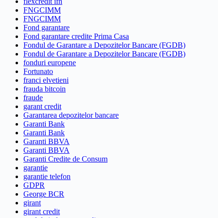
flexcredit ifn
FNGCIMM
FNGCIMM
Fond garantare
Fond garantare credite Prima Casa
Fondul de Garantare a Depozitelor Bancare (FGDB)
Fondul de Garantare a Depozitelor Bancare (FGDB)
fonduri europene
Fortunato
franci elvetieni
frauda bitcoin
fraude
garant credit
Garantarea depozitelor bancare
Garanti Bank
Garanti Bank
Garanti BBVA
Garanti BBVA
Garanti Credite de Consum
garantie
garantie telefon
GDPR
George BCR
girant
girant credit