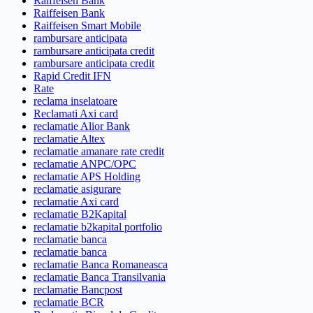
Raiffeisen Bank
Raiffeisen Bank
Raiffeisen Smart Mobile
rambursare anticipata
rambursare anticipata credit
rambursare anticipata credit
Rapid Credit IFN
Rate
reclama inselatoare
Reclamati Axi card
reclamatie Alior Bank
reclamatie Altex
reclamatie amanare rate credit
reclamatie ANPC/OPC
reclamatie APS Holding
reclamatie asigurare
reclamatie Axi card
reclamatie B2Kapital
reclamatie b2kapital portfolio
reclamatie banca
reclamatie banca
reclamatie Banca Romaneasca
reclamatie Banca Transilvania
reclamatie Bancpost
reclamatie BCR