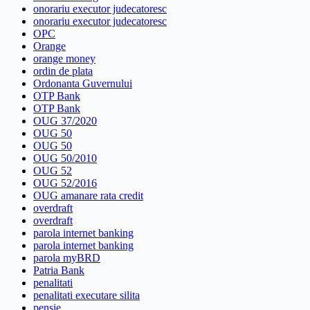
onorariu executor judecatoresc
onorariu executor judecatoresc
OPC
Orange
orange money
ordin de plata
Ordonanta Guvernului
OTP Bank
OTP Bank
OUG 37/2020
OUG 50
OUG 50
OUG 50/2010
OUG 52
OUG 52/2016
OUG amanare rata credit
overdraft
overdraft
parola internet banking
parola internet banking
parola myBRD
Patria Bank
penalitati
penalitati executare silita
pensie