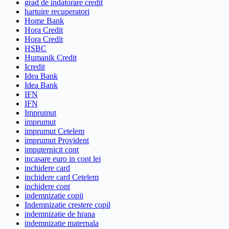
grad de indatorare credit
hartuire recuperatori
Home Bank
Hora Credit
Hora Credit
HSBC
Humanik Credit
Icredit
Idea Bank
Idea Bank
IFN
IFN
Imprumut
imprumut
imprumut Cetelem
imprumut Provident
imputernicit cont
incasare euro in cont lei
inchidere card
inchidere card Cetelem
inchidere cont
indemnizatie copii
Indemnizatie crestere copil
indemnizatie de hrana
indemnizatie maternala