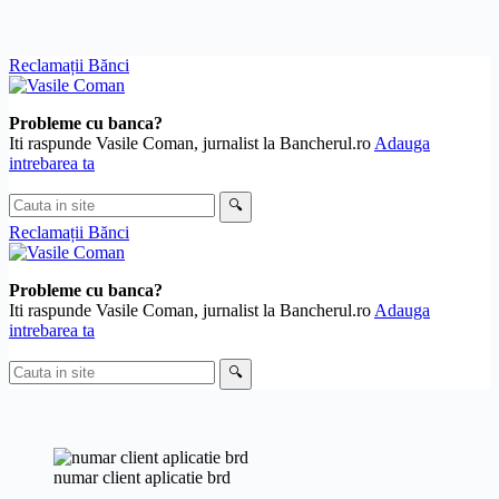
Skip
Reclamații Bănci
to
content
Probleme cu banca?
Iti raspunde Vasile Coman, jurnalist la Bancherul.ro
Adauga
intrebarea ta
Cauta
🔍
in
Reclamații Bănci
site
Probleme cu banca?
Iti raspunde Vasile Coman, jurnalist la Bancherul.ro
Adauga
intrebarea ta
Cauta
🔍
in
site
numar client aplicatie brd