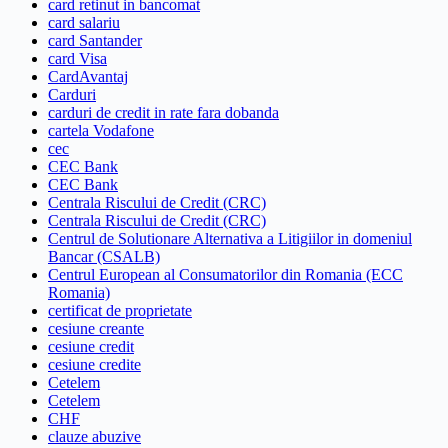
card retinut in bancomat
card salariu
card Santander
card Visa
CardAvantaj
Carduri
carduri de credit in rate fara dobanda
cartela Vodafone
cec
CEC Bank
CEC Bank
Centrala Riscului de Credit (CRC)
Centrala Riscului de Credit (CRC)
Centrul de Solutionare Alternativa a Litigiilor in domeniul
Bancar (CSALB)
Centrul European al Consumatorilor din Romania (ECC
Romania)
certificat de proprietate
cesiune creante
cesiune credit
cesiune credite
Cetelem
Cetelem
CHF
clauze abuzive