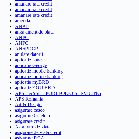
amanare rata credit
amanare rate credit
amanare rate credit
amenda
ANAF
angajament de plata
ANPC
ANPC
ANSPDCP
anulare datorii
aplicatie banca
aplicatie George
aplicatie mobile banking
aplicatie mobile banking
aplicatie myBRD
aplicatie YOU BRD
APS – ASSET PORTFOLIO SERVICING
APS Romania
Art & Design
asigurare casco
asigurare Cetelem
asigurare credit
Asigurare de viata
asigurare de viata credit
asigurare RCA