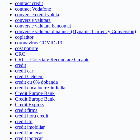
contract credit
contract Vodafone
conversie credit valuta
conversie valutara
conversie valutara bancomat
conversie valutara dinamica (Dynamic Currency Conversion)
coplatitor
coronavirus COVID-19
cost poprire
CRC
CRC – Colectare Recuperare Creante
credit
credit car
credit Cetelem
credit cu 0% dobanda
credit daca lucrez in Italia
Credit Europe Bank
Credit Europe Bank
Credit Express
credit firma
credit hora credit
credit ifn
credit imobiliar
credit ipotecar
credit ipotecar