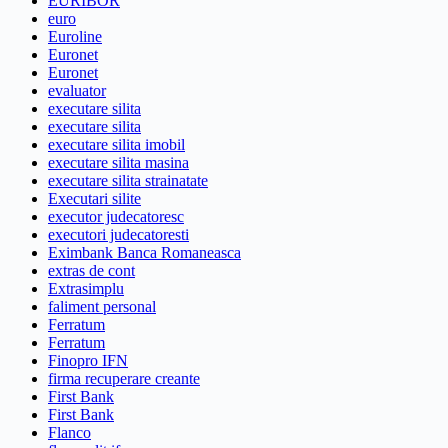
EURIBOR
euro
Euroline
Euronet
Euronet
evaluator
executare silita
executare silita
executare silita imobil
executare silita masina
executare silita strainatate
Executari silite
executor judecatoresc
executori judecatoresti
Eximbank Banca Romaneasca
extras de cont
Extrasimplu
faliment personal
Ferratum
Ferratum
Finopro IFN
firma recuperare creante
First Bank
First Bank
Flanco