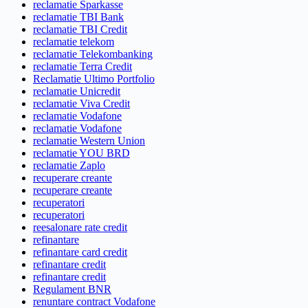
reclamatie Sparkasse
reclamatie TBI Bank
reclamatie TBI Credit
reclamatie telekom
reclamatie Telekombanking
reclamatie Terra Credit
Reclamatie Ultimo Portfolio
reclamatie Unicredit
reclamatie Viva Credit
reclamatie Vodafone
reclamatie Vodafone
reclamatie Western Union
reclamatie YOU BRD
reclamatie Zaplo
recuperare creante
recuperare creante
recuperatori
recuperatori
reesalonare rate credit
refinantare
refinantare card credit
refinantare credit
refinantare credit
Regulament BNR
renuntare contract Vodafone