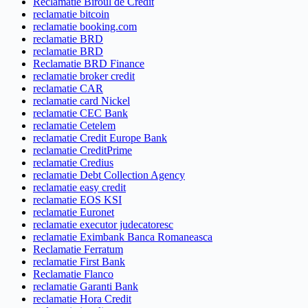
Reclamatie Biroul de Credit
reclamatie bitcoin
reclamatie booking.com
reclamatie BRD
reclamatie BRD
Reclamatie BRD Finance
reclamatie broker credit
reclamatie CAR
reclamatie card Nickel
reclamatie CEC Bank
reclamatie Cetelem
reclamatie Credit Europe Bank
reclamatie CreditPrime
reclamatie Credius
reclamatie Debt Collection Agency
reclamatie easy credit
reclamatie EOS KSI
reclamatie Euronet
reclamatie executor judecatoresc
reclamatie Eximbank Banca Romaneasca
Reclamatie Ferratum
reclamatie First Bank
Reclamatie Flanco
reclamatie Garanti Bank
reclamatie Hora Credit