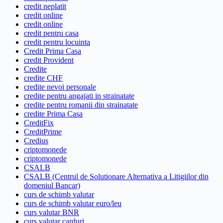
credit neplatit
credit online
credit online
credit pentru casa
credit pentru locuinta
Credit Prima Casa
credit Provident
Credite
credite CHF
credite nevoi personale
credite pentru angajati in strainatate
credite pentru romanii din strainatate
credite Prima Casa
CreditFix
CreditPrime
Credius
criptomonede
criptomonede
CSALB
CSALB (Centrul de Solutionare Alternativa a Litigiilor din
domeniul Bancar)
curs de schimb valutar
curs de schimb valutar euro/leu
curs valutar BNR
curs valutar carduri