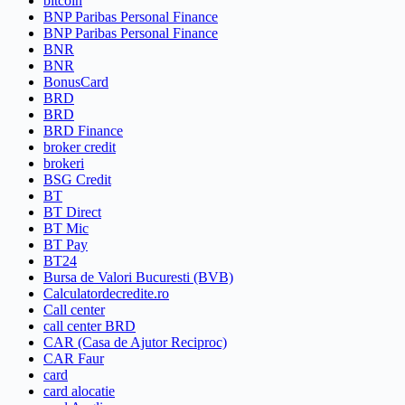
bitcoin
BNP Paribas Personal Finance
BNP Paribas Personal Finance
BNR
BNR
BonusCard
BRD
BRD
BRD Finance
broker credit
brokeri
BSG Credit
BT
BT Direct
BT Mic
BT Pay
BT24
Bursa de Valori Bucuresti (BVB)
Calculatordecredite.ro
Call center
call center BRD
CAR (Casa de Ajutor Reciproc)
CAR Faur
card
card alocatie