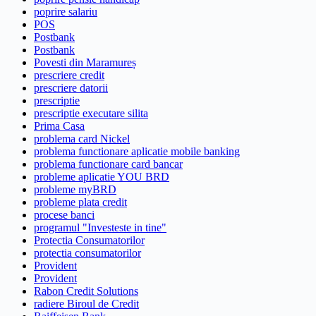
poprire salariu
POS
Postbank
Postbank
Povesti din Maramureș
prescriere credit
prescriere datorii
prescriptie
prescriptie executare silita
Prima Casa
problema card Nickel
problema functionare aplicatie mobile banking
problema functionare card bancar
probleme aplicatie YOU BRD
probleme myBRD
probleme plata credit
procese banci
programul "Investeste in tine"
Protectia Consumatorilor
protectia consumatorilor
Provident
Provident
Rabon Credit Solutions
radiere Biroul de Credit