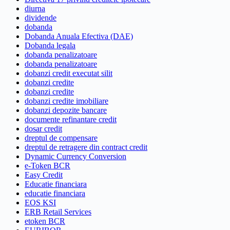
diurna
dividende
dobanda
Dobanda Anuala Efectiva (DAE)
Dobanda legala
dobanda penalizatoare
dobanda penalizatoare
dobanzi credit executat silit
dobanzi credite
dobanzi credite
dobanzi credite imobiliare
dobanzi depozite bancare
documente refinantare credit
dosar credit
dreptul de compensare
dreptul de retragere din contract credit
Dynamic Currency Conversion
e-Token BCR
Easy Credit
Educatie financiara
educatie financiara
EOS KSI
ERB Retail Services
etoken BCR