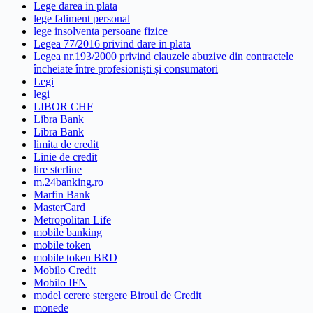
Lege darea in plata
lege faliment personal
lege insolventa persoane fizice
Legea 77/2016 privind dare in plata
Legea nr.193/2000 privind clauzele abuzive din contractele
încheiate între profesioniști și consumatori
Legi
legi
LIBOR CHF
Libra Bank
Libra Bank
limita de credit
Linie de credit
lire sterline
m.24banking.ro
Marfin Bank
MasterCard
Metropolitan Life
mobile banking
mobile token
mobile token BRD
Mobilo Credit
Mobilo IFN
model cerere stergere Biroul de Credit
monede