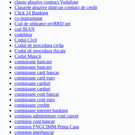
clauze abuzive contract Vodafone
Clauzele abuzive dintr-un contract de credit
Click 24 Banking
co-imprumutat
Cod de utilizator myBRD net
cod IBAN
codebitor
Codul Civil
Codul de procedura civila
Codul de procedura fiscala
Codul Muncii
comisioane bancare
comisioane bancare
comisioane card bancar
comisioane card euro
comisioane carduri
comisioane carduri
comisioane cont bancar
comisioane cont euro
comisioane credite
comisioane internet banking
comision administrare cont curent
comision cont bancar
comision FNGCIMM Prima Casa
comision interbancar