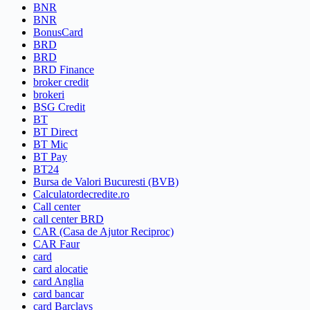
BNR
BNR
BonusCard
BRD
BRD
BRD Finance
broker credit
brokeri
BSG Credit
BT
BT Direct
BT Mic
BT Pay
BT24
Bursa de Valori Bucuresti (BVB)
Calculatordecredite.ro
Call center
call center BRD
CAR (Casa de Ajutor Reciproc)
CAR Faur
card
card alocatie
card Anglia
card bancar
card Barclays