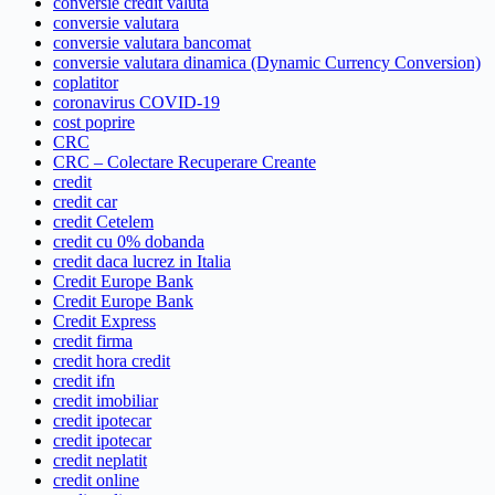
conversie credit valuta
conversie valutara
conversie valutara bancomat
conversie valutara dinamica (Dynamic Currency Conversion)
coplatitor
coronavirus COVID-19
cost poprire
CRC
CRC – Colectare Recuperare Creante
credit
credit car
credit Cetelem
credit cu 0% dobanda
credit daca lucrez in Italia
Credit Europe Bank
Credit Europe Bank
Credit Express
credit firma
credit hora credit
credit ifn
credit imobiliar
credit ipotecar
credit ipotecar
credit neplatit
credit online