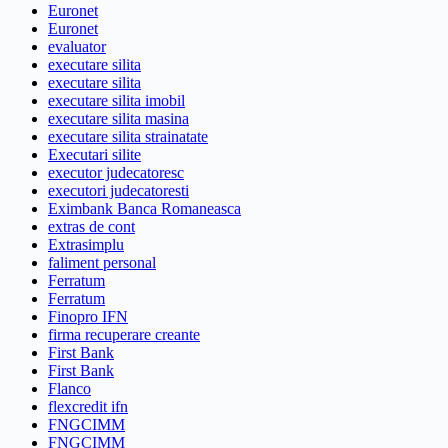
Euronet
Euronet
evaluator
executare silita
executare silita
executare silita imobil
executare silita masina
executare silita strainatate
Executari silite
executor judecatoresc
executori judecatoresti
Eximbank Banca Romaneasca
extras de cont
Extrasimplu
faliment personal
Ferratum
Ferratum
Finopro IFN
firma recuperare creante
First Bank
First Bank
Flanco
flexcredit ifn
FNGCIMM
FNGCIMM