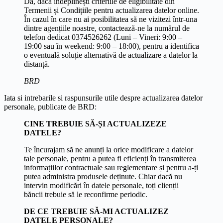
Da, dacă îndeplinești criteriile de eligibilitate din
Termenii și Condițiile pentru actualizarea datelor online.
În cazul în care nu ai posibilitatea să ne vizitezi într-una
dintre agențiile noastre, contactează-ne la numărul de
telefon dedicat 0374526262 (Luni – Vineri: 9:00 –
19:00 sau în weekend: 9:00 – 18:00), pentru a identifica
o eventuală soluție alternativă de actualizare a datelor la
distanță.
BRD
Iata si intrebarile si raspunsurile utile despre actualizarea datelor
personale, publicate de BRD:
CINE TREBUIE SĂ-ȘI ACTUALIZEZE
DATELE?
Te încurajam să ne anunți la orice modificare a datelor
tale personale, pentru a putea fi eficienți în transmiterea
informațiilor contractuale sau reglementare și pentru a-ți
putea administra produsele deținute. Chiar dacă nu
intervin modificări în datele personale, toți clienții
băncii trebuie să le reconfirme periodic.
DE CE TREBUIE SĂ-MI ACTUALIZEZ
DATELE PERSONALE?