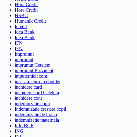
Hora Credit
Hora Credit
HSBC
Humanik Credit
Icredit
Idea Bank
Idea Bank
IFN
IFN
Imprumut
imprumut
imprumut Cetelem
imprumut Provident
imputernicit cont
incasare euro in cont lei
inchidere card
inchidere card Cetelem
inchidere cont
indemnizatie copii
Indemnizatie crestere copil
indemnizatie de hrana
indemnizatie maternala
Info BCR
ING
ING