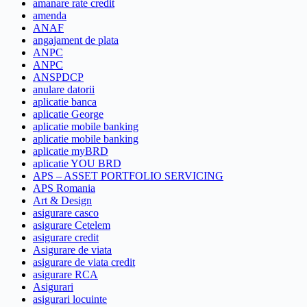
amanare rate credit
amenda
ANAF
angajament de plata
ANPC
ANPC
ANSPDCP
anulare datorii
aplicatie banca
aplicatie George
aplicatie mobile banking
aplicatie mobile banking
aplicatie myBRD
aplicatie YOU BRD
APS – ASSET PORTFOLIO SERVICING
APS Romania
Art & Design
asigurare casco
asigurare Cetelem
asigurare credit
Asigurare de viata
asigurare de viata credit
asigurare RCA
Asigurari
asigurari locuinte