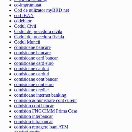
co-imprumutat
Cod de utilizator myBRD net
cod IBAN
codebitor
Codul Civil
Codul de procedura civila
Codul de procedura fiscala
Codul Muncii
comisioane bancare
comisioane bancare
comisioane card bancar
comisioane card euro
comisioane carduri
comisioane carduri
comisioane cont bancar
comisioane cont euro
comisioane credite
comisioane internet banking
comision administrare cont curent
comision cont bancar
comision FNGCIMM Prima Casa
comision interbancar
comision intrabancar
comision retragere bani ATM