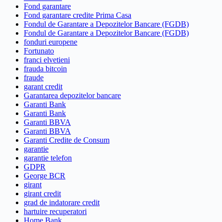
Fond garantare
Fond garantare credite Prima Casa
Fondul de Garantare a Depozitelor Bancare (FGDB)
Fondul de Garantare a Depozitelor Bancare (FGDB)
fonduri europene
Fortunato
franci elvetieni
frauda bitcoin
fraude
garant credit
Garantarea depozitelor bancare
Garanti Bank
Garanti Bank
Garanti BBVA
Garanti BBVA
Garanti Credite de Consum
garantie
garantie telefon
GDPR
George BCR
girant
girant credit
grad de indatorare credit
hartuire recuperatori
Home Bank