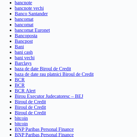
bancnote
bancnote vechi
Banco Santander
bancomat
bancomat
bancomat Euronet
Bancoposta
Bancpost
Bani
bani cash
bani vechi
Barclays
baza de date Biroul de Credit
baza de date rau platnici Biroul de Credit
BCR
BCR
BCR Alert
Birou Executor Judecatoresc – BEJ
Biroul de Credit
Biroul de Credit
Biroul de Credit
bitcoin
bitcoin
BNP Paribas Personal Finance
BNP Paribas Personal Finance