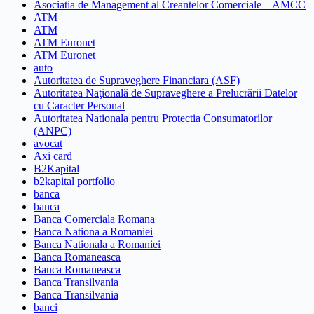
Asociatia de Management al Creantelor Comerciale – AMCC
ATM
ATM
ATM Euronet
ATM Euronet
auto
Autoritatea de Supraveghere Financiara (ASF)
Autoritatea Naţională de Supraveghere a Prelucrării Datelor
cu Caracter Personal
Autoritatea Nationala pentru Protectia Consumatorilor
(ANPC)
avocat
Axi card
B2Kapital
b2kapital portfolio
banca
banca
Banca Comerciala Romana
Banca Nationa a Romaniei
Banca Nationala a Romaniei
Banca Romaneasca
Banca Romaneasca
Banca Transilvania
Banca Transilvania
banci