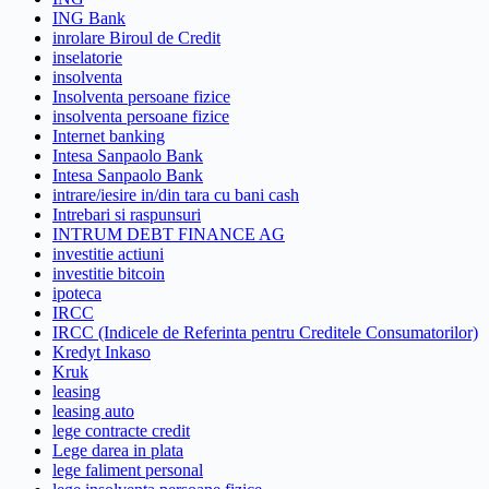
ING Bank
inrolare Biroul de Credit
inselatorie
insolventa
Insolventa persoane fizice
insolventa persoane fizice
Internet banking
Intesa Sanpaolo Bank
Intesa Sanpaolo Bank
intrare/iesire in/din tara cu bani cash
Intrebari si raspunsuri
INTRUM DEBT FINANCE AG
investitie actiuni
investitie bitcoin
ipoteca
IRCC
IRCC (Indicele de Referinta pentru Creditele Consumatorilor)
Kredyt Inkaso
Kruk
leasing
leasing auto
lege contracte credit
Lege darea in plata
lege faliment personal