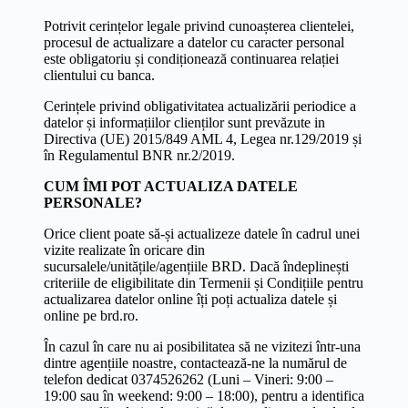
Potrivit cerințelor legale privind cunoașterea clientelei,
procesul de actualizare a datelor cu caracter personal
este obligatoriu și condiționează continuarea relației
clientului cu banca.
Cerințele privind obligativitatea actualizării periodice a
datelor și informațiilor clienților sunt prevăzute in
Directiva (UE) 2015/849 AML 4, Legea nr.129/2019 și
în Regulamentul BNR nr.2/2019.
CUM ÎMI POT ACTUALIZA DATELE
PERSONALE?
Orice client poate să-și actualizeze datele în cadrul unei
vizite realizate în oricare din
sucursalele/unitățile/agențiile BRD. Dacă îndeplinești
criteriile de eligibilitate din Termenii și Condițiile pentru
actualizarea datelor online îți poți actualiza datele și
online pe brd.ro.
În cazul în care nu ai posibilitatea să ne vizitezi într-una
dintre agențiile noastre, contactează-ne la numărul de
telefon dedicat 0374526262 (Luni – Vineri: 9:00 –
19:00 sau în weekend: 9:00 – 18:00), pentru a identifica