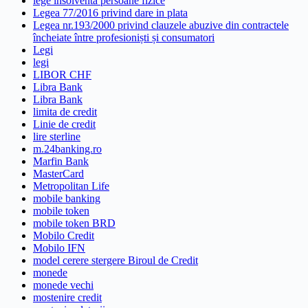
lege insolventa persoane fizice
Legea 77/2016 privind dare in plata
Legea nr.193/2000 privind clauzele abuzive din contractele
încheiate între profesioniști și consumatori
Legi
legi
LIBOR CHF
Libra Bank
Libra Bank
limita de credit
Linie de credit
lire sterline
m.24banking.ro
Marfin Bank
MasterCard
Metropolitan Life
mobile banking
mobile token
mobile token BRD
Mobilo Credit
Mobilo IFN
model cerere stergere Biroul de Credit
monede
monede vechi
mostenire credit