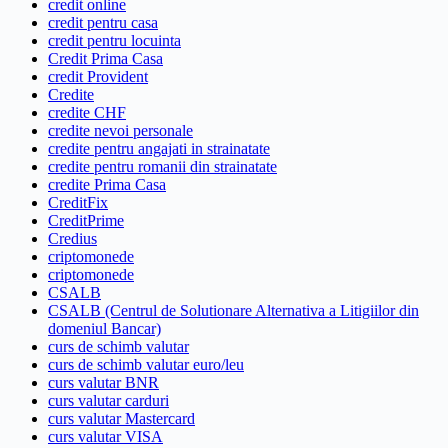
credit online
credit pentru casa
credit pentru locuinta
Credit Prima Casa
credit Provident
Credite
credite CHF
credite nevoi personale
credite pentru angajati in strainatate
credite pentru romanii din strainatate
credite Prima Casa
CreditFix
CreditPrime
Credius
criptomonede
criptomonede
CSALB
CSALB (Centrul de Solutionare Alternativa a Litigiilor din
domeniul Bancar)
curs de schimb valutar
curs de schimb valutar euro/leu
curs valutar BNR
curs valutar carduri
curs valutar Mastercard
curs valutar VISA