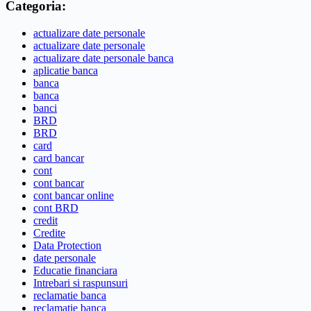
Categoria:
actualizare date personale
actualizare date personale
actualizare date personale banca
aplicatie banca
banca
banca
banci
BRD
BRD
card
card bancar
cont
cont bancar
cont bancar online
cont BRD
credit
Credite
Data Protection
date personale
Educatie financiara
Intrebari si raspunsuri
reclamatie banca
reclamatie banca