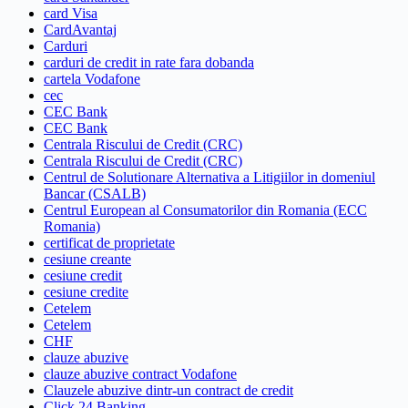
card Visa
CardAvantaj
Carduri
carduri de credit in rate fara dobanda
cartela Vodafone
cec
CEC Bank
CEC Bank
Centrala Riscului de Credit (CRC)
Centrala Riscului de Credit (CRC)
Centrul de Solutionare Alternativa a Litigiilor in domeniul
Bancar (CSALB)
Centrul European al Consumatorilor din Romania (ECC
Romania)
certificat de proprietate
cesiune creante
cesiune credit
cesiune credite
Cetelem
Cetelem
CHF
clauze abuzive
clauze abuzive contract Vodafone
Clauzele abuzive dintr-un contract de credit
Click 24 Banking