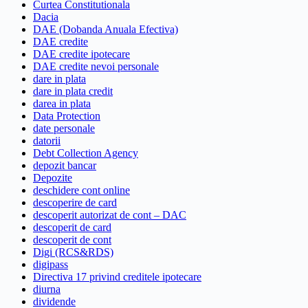
Curtea Constitutionala
Dacia
DAE (Dobanda Anuala Efectiva)
DAE credite
DAE credite ipotecare
DAE credite nevoi personale
dare in plata
dare in plata credit
darea in plata
Data Protection
date personale
datorii
Debt Collection Agency
depozit bancar
Depozite
deschidere cont online
descoperire de card
descoperit autorizat de cont – DAC
descoperit de card
descoperit de cont
Digi (RCS&RDS)
digipass
Directiva 17 privind creditele ipotecare
diurna
dividende