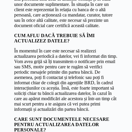
unor documente suplimentare. În situația în care un
client este reprezentat în relația cu banca de o altă
persoană, care acționează ca mandatar, curator, tutore
sau în orice altă calitate, este necesar să prezinte un
document oficial care certifică această calitate.
CUM AFLU DACĂ TREBUIE SĂ ÎMI
ACTUALIZEZ DATELE?
În momentul în care este necesar să realizezi
actualizarea periodică a datelor, vei fi informat din timp.
Vom avea grijă să îți transmitem o notificare prin email
sau SMS, motiv pentru care te rugăm să verifici
periodic mesajele primite din partea băncii. De
asemenea, poți fi contactat și telefonic sau poți fi
informat chiar de colegii din agențiile BRD, în cadrul
interacțiunilor cu aceștia. Însă, este foarte important să
soliciți chiar tu băncii actualizarea datelor, în cazul în
care au apărut modificări ale acestora și într-un timp cât
mai scurt pentru a te asigura că vei putea primi
informații și actualizări din partea băncii.
CARE SUNT DOCUMENTELE NECESARE
PENTRU ACTUALIZAREA DATELOR
PERSONALE?