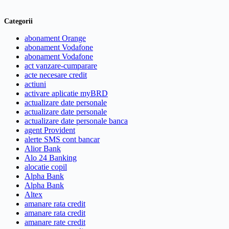
Categorii
abonament Orange
abonament Vodafone
abonament Vodafone
act vanzare-cumparare
acte necesare credit
actiuni
activare aplicatie myBRD
actualizare date personale
actualizare date personale
actualizare date personale banca
agent Provident
alerte SMS cont bancar
Alior Bank
Alo 24 Banking
alocatie copil
Alpha Bank
Alpha Bank
Altex
amanare rata credit
amanare rata credit
amanare rate credit