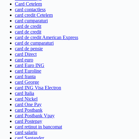
Card Cetelem
card contactless
card credit Cetelem
card cumparaturi
card de credit
card de credit
card de credit American Express
card de cumparaturi
card de pensie
card Direct
card euro
card Euro ING
card Euroline
card franta
card George
card ING Visa Electron
card Italia
card Nickel
card One Pay
card Postbank
card Postbank Vpay
card Postepay
card retinut in bancomat
card salariu
card Santander