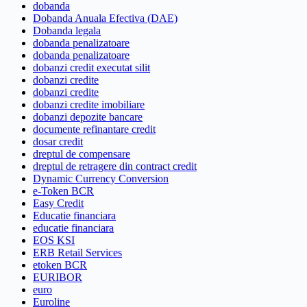
dobanda
Dobanda Anuala Efectiva (DAE)
Dobanda legala
dobanda penalizatoare
dobanda penalizatoare
dobanzi credit executat silit
dobanzi credite
dobanzi credite
dobanzi credite imobiliare
dobanzi depozite bancare
documente refinantare credit
dosar credit
dreptul de compensare
dreptul de retragere din contract credit
Dynamic Currency Conversion
e-Token BCR
Easy Credit
Educatie financiara
educatie financiara
EOS KSI
ERB Retail Services
etoken BCR
EURIBOR
euro
Euroline