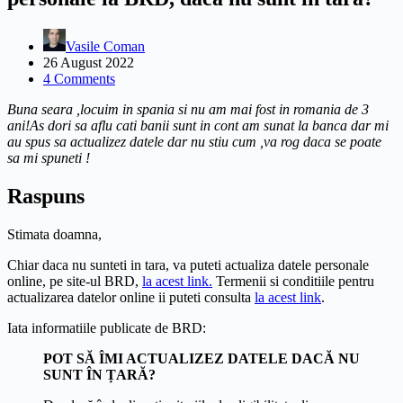
Vasile Coman
26 August 2022
4 Comments
Buna seara ,locuim in spania si nu am mai fost in romania de 3
ani!As dori sa aflu cati banii sunt in cont am sunat la banca dar mi
au spus sa actualizez datele dar nu stiu cum ,va rog daca se poate
sa mi spuneti !
Raspuns
Stimata doamna,
Chiar daca nu sunteti in tara, va puteti actualiza datele personale
online, pe site-ul BRD,
la acest link.
Termenii si conditiile pentru
actualizarea datelor online ii puteti consulta
la acest link
.
Iata informatiile publicate de BRD:
POT SĂ ÎMI ACTUALIZEZ DATELE DACĂ NU
SUNT ÎN ȚARĂ?