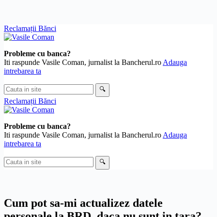
Skip
Reclamații Bănci
to
content
Probleme cu banca?
Iti raspunde Vasile Coman, jurnalist la Bancherul.ro
Adauga
intrebarea ta
Cauta
🔍
in
Reclamații Bănci
site
Probleme cu banca?
Iti raspunde Vasile Coman, jurnalist la Bancherul.ro
Adauga
intrebarea ta
Cauta
🔍
in
site
Cum pot sa-mi actualizez datele
personale la BRD, daca nu sunt in tara?