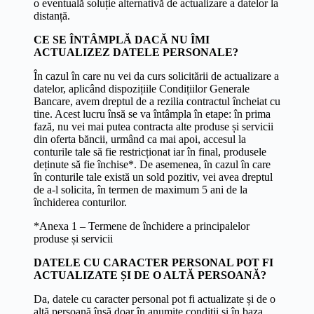
o eventuală soluție alternativă de actualizare a datelor la
distanță.
CE SE ÎNTÂMPLĂ DACĂ NU ÎMI
ACTUALIZEZ DATELE PERSONALE?
În cazul în care nu vei da curs solicitării de actualizare a
datelor, aplicând dispozițiile Condițiilor Generale
Bancare, avem dreptul de a rezilia contractul încheiat cu
tine. Acest lucru însă se va întâmpla în etape: în prima
fază, nu vei mai putea contracta alte produse și servicii
din oferta băncii, urmând ca mai apoi, accesul la
conturile tale să fie restricționat iar în final, produsele
deținute să fie închise*. De asemenea, în cazul în care
în conturile tale există un sold pozitiv, vei avea dreptul
de a-l solicita, în termen de maximum 5 ani de la
închiderea conturilor.
*Anexa 1 – Termene de închidere a principalelor
produse și servicii
DATELE CU CARACTER PERSONAL POT FI
ACTUALIZATE ȘI DE O ALTĂ PERSOANĂ?
Da, datele cu caracter personal pot fi actualizate și de o
altă persoană însă doar în anumite condiții și în baza