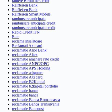
radiere Biroul de Credit
Raiffeisen Bank
Raiffeisen Bank
Raiffeisen Smart Mobile
rambursare anticipata
rambursare anticipata credit
rambursare anticipata credit
Rapid Credit IFN
Rate
reclama inselatoare
Reclamati Axi card
reclamatie Alior Bank
reclamatie Altex
reclamatie amanare rate credit
reclamatie ANPC/OPC
reclamatie APS Holding
reclamatie asigurare
reclamatie Axi card
reclamatie B2Kapital
reclamatie b2kapital portfolio
reclamatie banca
reclamatie banca
reclamatie Banca Romaneasca
reclamatie Banca Transilvania
reclamatie Bancpost