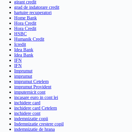
girant credit
grad de indatorare credit
hartuire recuperatori
Home Bank
Hora Credit
Hora Credit
HSBC
Humanik Credit
Icredit
Idea Bank
Idea Bank
IFN
IFN
Imprumut
imprumut
imprumut Cetelem
imprumut Provident
imputernicit cont
incasare euro in cont lei
inchidere card
inchidere card Cetelem
inchidere cont
indemnizatie copii
Indemnizatie crestere copil
indemnizatie de hrana