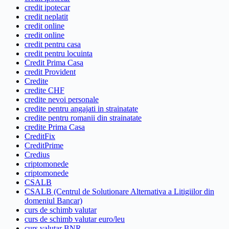
credit ipotecar
credit neplatit
credit online
credit online
credit pentru casa
credit pentru locuinta
Credit Prima Casa
credit Provident
Credite
credite CHF
credite nevoi personale
credite pentru angajati in strainatate
credite pentru romanii din strainatate
credite Prima Casa
CreditFix
CreditPrime
Credius
criptomonede
criptomonede
CSALB
CSALB (Centrul de Solutionare Alternativa a Litigiilor din
domeniul Bancar)
curs de schimb valutar
curs de schimb valutar euro/leu
curs valutar BNR