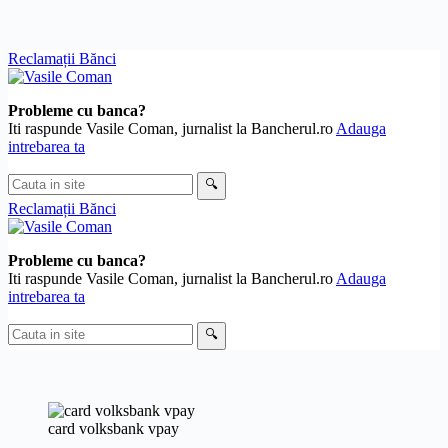
Skip
Reclamații Bănci
to
content
Probleme cu banca?
Iti raspunde Vasile Coman, jurnalist la Bancherul.ro
Adauga
intrebarea ta
Cauta
🔍
in
Reclamații Bănci
site
Probleme cu banca?
Iti raspunde Vasile Coman, jurnalist la Bancherul.ro
Adauga
intrebarea ta
Cauta
🔍
in
site
card volksbank vpay