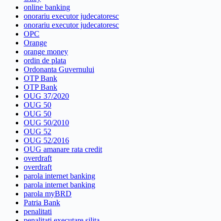
online banking
onorariu executor judecatoresc
onorariu executor judecatoresc
OPC
Orange
orange money
ordin de plata
Ordonanta Guvernului
OTP Bank
OTP Bank
OUG 37/2020
OUG 50
OUG 50
OUG 50/2010
OUG 52
OUG 52/2016
OUG amanare rata credit
overdraft
overdraft
parola internet banking
parola internet banking
parola myBRD
Patria Bank
penalitati
penalitati executare silita