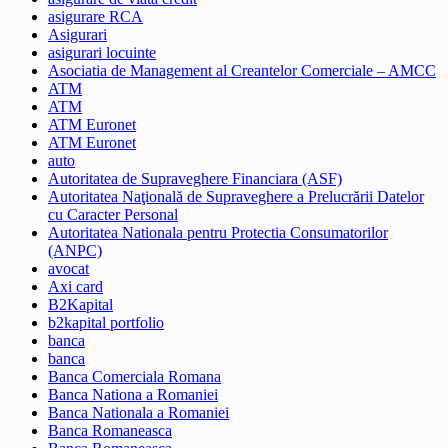
asigurare RCA
Asigurari
asigurari locuinte
Asociatia de Management al Creantelor Comerciale – AMCC
ATM
ATM
ATM Euronet
ATM Euronet
auto
Autoritatea de Supraveghere Financiara (ASF)
Autoritatea Naţională de Supraveghere a Prelucrării Datelor
cu Caracter Personal
Autoritatea Nationala pentru Protectia Consumatorilor
(ANPC)
avocat
Axi card
B2Kapital
b2kapital portfolio
banca
banca
Banca Comerciala Romana
Banca Nationa a Romaniei
Banca Nationala a Romaniei
Banca Romaneasca