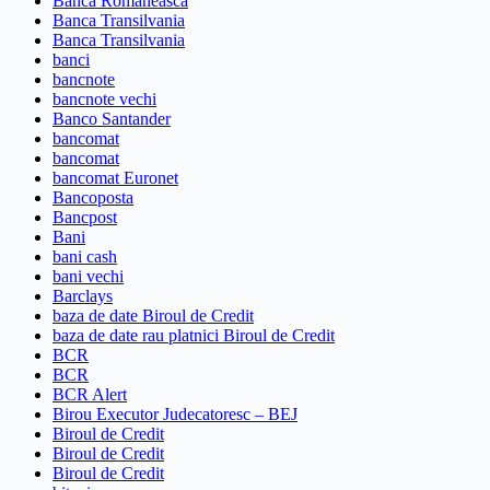
Banca Romaneasca
Banca Transilvania
Banca Transilvania
banci
bancnote
bancnote vechi
Banco Santander
bancomat
bancomat
bancomat Euronet
Bancoposta
Bancpost
Bani
bani cash
bani vechi
Barclays
baza de date Biroul de Credit
baza de date rau platnici Biroul de Credit
BCR
BCR
BCR Alert
Birou Executor Judecatoresc – BEJ
Biroul de Credit
Biroul de Credit
Biroul de Credit