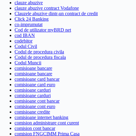
clauze abuzive
clauze abuzive contract Vodafone
Clauzele abuzive dintr-un contract de credit
Click 24 Banking
co-imprumutat
Cod de utilizator myBRD net
cod IBAN
codebitor
Codul Civil
Codul de procedura civila
Codul de procedura fiscala
Codul Muncii
comisioane bancare
comisioane bancare
comisioane card bancar
comisioane card euro
comisioane carduri
comisioane carduri
comisioane cont bancar
comisioane cont euro
comisioane credite
comisioane internet banking
comision administrare cont curent
comision cont bancar
comision FNGCIMM Prima Casa