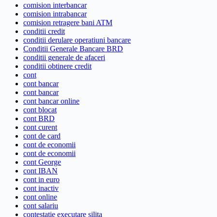
comision interbancar
comision intrabancar
comision retragere bani ATM
conditii credit
conditii derulare operatiuni bancare
Conditii Generale Bancare BRD
conditii generale de afaceri
conditii obtinere credit
cont
cont bancar
cont bancar
cont bancar online
cont blocat
cont BRD
cont curent
cont de card
cont de economii
cont de economii
cont George
cont IBAN
cont in euro
cont inactiv
cont online
cont salariu
contestatie executare silita