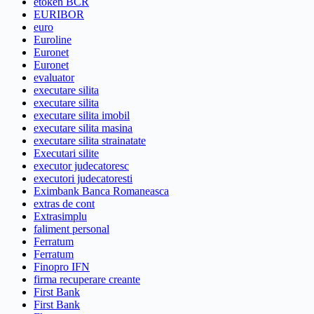
etoken BCR
EURIBOR
euro
Euroline
Euronet
Euronet
evaluator
executare silita
executare silita
executare silita imobil
executare silita masina
executare silita strainatate
Executari silite
executor judecatoresc
executori judecatoresti
Eximbank Banca Romaneasca
extras de cont
Extrasimplu
faliment personal
Ferratum
Ferratum
Finopro IFN
firma recuperare creante
First Bank
First Bank