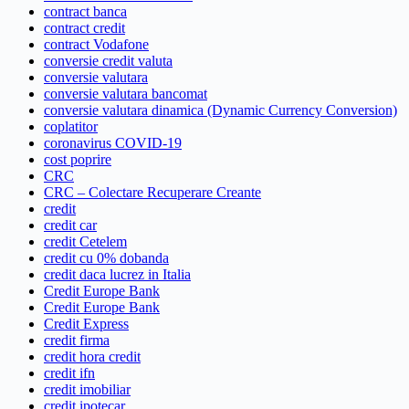
contract banca
contract credit
contract Vodafone
conversie credit valuta
conversie valutara
conversie valutara bancomat
conversie valutara dinamica (Dynamic Currency Conversion)
coplatitor
coronavirus COVID-19
cost poprire
CRC
CRC – Colectare Recuperare Creante
credit
credit car
credit Cetelem
credit cu 0% dobanda
credit daca lucrez in Italia
Credit Europe Bank
Credit Europe Bank
Credit Express
credit firma
credit hora credit
credit ifn
credit imobiliar
credit ipotecar