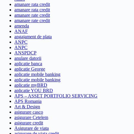
amanare rata credit
amanare rata credit
amanare rate credit
amanare rate credit
amenda
ANAF
angajament de plata
ANPC
ANPC
ANSPDCP
anulare datorii
aplicatie banca
aplicatie George
aplicatie mobile banking
aplicatie mobile banking
aplicatie myBRD
aplicatie YOU BRD
APS – ASSET PORTFOLIO SERVICING
APS Romania
Art & Design
asigurare casco
asigurare Cetelem
asigurare credit
Asigurare de viata
asigurare de viata credit