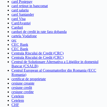
card Postepay
card retinut in bancomat
card salariu
card Santander
card Visa
CardAvantaj
Carduri
carduri de credit in rate fara dobanda
cartela Vodafone
cec
CEC Bank
CEC Bank
Centrala Riscului de Credit (CRC)
Centrala Riscului de Credit (CRC)
Centrul de Solutionare Alternativa a Litigiilor in domeniul
Bancar (CSALB)
Centrul European al Consumatorilor din Romania (ECC
Romania)
certificat de proprietate
cesiune creante
cesiune credit
cesiune credite
Cetelem
Cetelem
CHF