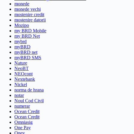
monede
monede vechi
mostenire credit
mostenire datorii
Mozipo
my BRD Mobile
my BRD Net
mybrd
myBRD
myBRD net
myBRD SMS
Nature
NeoBT
NEOcont
Nextebank
Nickel
norma de hrana
notar
Noul Cod Civil
numerar
Ocean Credit
Ocean Credit
Omniasig
One Pay
Oney