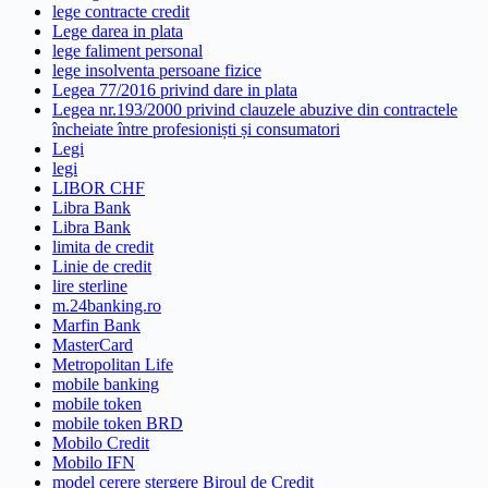
lege contracte credit
Lege darea in plata
lege faliment personal
lege insolventa persoane fizice
Legea 77/2016 privind dare in plata
Legea nr.193/2000 privind clauzele abuzive din contractele
încheiate între profesioniști și consumatori
Legi
legi
LIBOR CHF
Libra Bank
Libra Bank
limita de credit
Linie de credit
lire sterline
m.24banking.ro
Marfin Bank
MasterCard
Metropolitan Life
mobile banking
mobile token
mobile token BRD
Mobilo Credit
Mobilo IFN
model cerere stergere Biroul de Credit