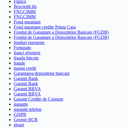
Flanco
flexcredit ifn
FNGCIMM
FNGCIMM
Fond garantare
Fond garantare credite Prima Casa
Fondul de Garantare a Depozitelor Bancare (FGDB)
Fondul de Garantare a Depozitelor Bancare (FGDB)
fonduri europene
Fortunato
franci elvetieni
frauda bitcoin
fraude
garant credit
Garantarea depozitelor bancare
Garanti Bank
Garanti Bank
Garanti BBVA
Garanti BBVA
Garanti Credite de Consum
garantie
garantie telefon
GDPR
George BCR
girant