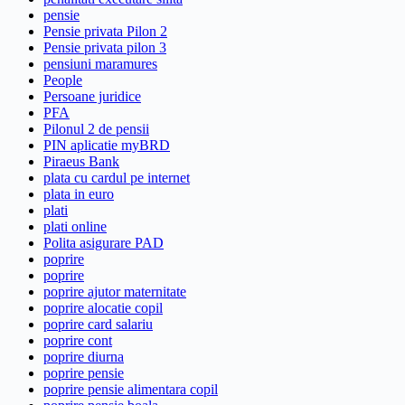
pensie
Pensie privata Pilon 2
Pensie privata pilon 3
pensiuni maramures
People
Persoane juridice
PFA
Pilonul 2 de pensii
PIN aplicatie myBRD
Piraeus Bank
plata cu cardul pe internet
plata in euro
plati
plati online
Polita asigurare PAD
poprire
poprire
poprire ajutor maternitate
poprire alocatie copil
poprire card salariu
poprire cont
poprire diurna
poprire pensie
poprire pensie alimentara copil