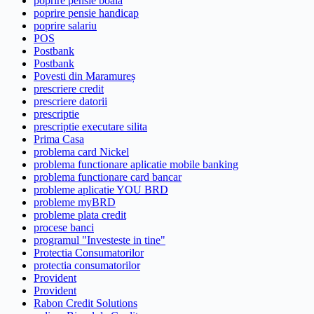
poprire pensie boala
poprire pensie handicap
poprire salariu
POS
Postbank
Postbank
Povesti din Maramureș
prescriere credit
prescriere datorii
prescriptie
prescriptie executare silita
Prima Casa
problema card Nickel
problema functionare aplicatie mobile banking
problema functionare card bancar
probleme aplicatie YOU BRD
probleme myBRD
probleme plata credit
procese banci
programul "Investeste in tine"
Protectia Consumatorilor
protectia consumatorilor
Provident
Provident
Rabon Credit Solutions