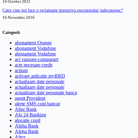
16 October 2021
Catre cine pot face o reclamatie impotriva executorului judecatoresc?
16 November 2016
Categorii
abonament Orange
abonament Vodafone
abonament Vodafone
act vanzare-cumparare
acte necesare credit
actiuni
activare aplicatie myBRD
actualizare date personale
actualizare date personale
actualizare date personale banca
agent Provident
alerte SMS cont bancar
Alior Bank
Alo 24 Banking
alocatie copil
Alpha Bank
Alpha Bank
Altex