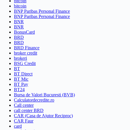
bitcoin
bitcoin
BNP Paribas Personal Finance
BNP Paribas Personal Finance
BNR
BNR
BonusCard
BRD
BRD
BRD Finance
broker credit
brokeri
BSG Credit
BT
BT Direct
BT Mic
BT Pay
BT24
Bursa de Valori Bucuresti (BVB)
Calculatordecredite.ro
Call center
call center BRD
CAR (Casa de Ajutor Reciproc)
CAR Faur
card