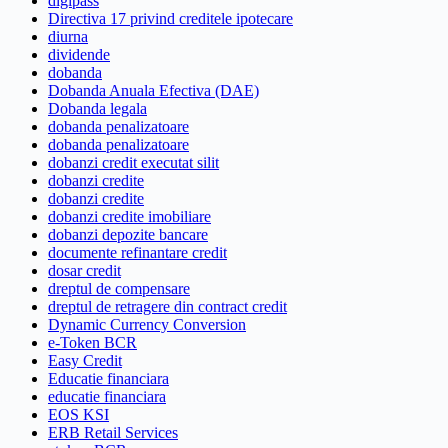
digipass
Directiva 17 privind creditele ipotecare
diurna
dividende
dobanda
Dobanda Anuala Efectiva (DAE)
Dobanda legala
dobanda penalizatoare
dobanda penalizatoare
dobanzi credit executat silit
dobanzi credite
dobanzi credite
dobanzi credite imobiliare
dobanzi depozite bancare
documente refinantare credit
dosar credit
dreptul de compensare
dreptul de retragere din contract credit
Dynamic Currency Conversion
e-Token BCR
Easy Credit
Educatie financiara
educatie financiara
EOS KSI
ERB Retail Services