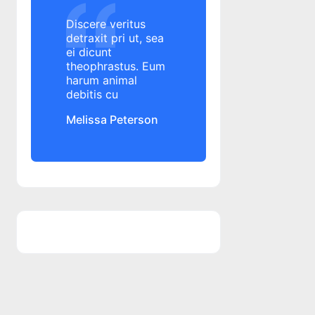
Alpha Bank
Discere veritus
Altex
detraxit pri ut, sea
ei dicunt
amanare rata credit
theophrastus. Eum
amanare rata credit
harum animal
amanare rate credit
debitis cu
amanare rate credit
Melissa Peterson
amenda
ANAF
angajament de plata
ANPC
ANPC
ANSPDCP
anulare datorii
aplicatie banca
aplicatie George
aplicatie mobile banking
aplicatie mobile banking