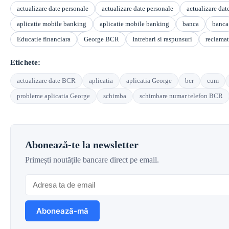
actualizare date personale
actualizare date personale
actualizare dat
aplicatie mobile banking
aplicatie mobile banking
banca
banca
Educatie financiara
George BCR
Intrebari si raspunsuri
reclamat
Etichete:
actualizare date BCR
aplicatia
aplicatia George
bcr
cum
probleme aplicatia George
schimba
schimbare numar telefon BCR
Abonează-te la newsletter
Primești noutățile bancare direct pe email.