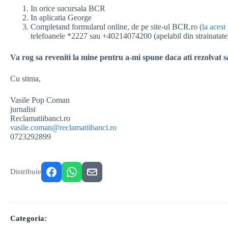
In orice sucursala BCR
In aplicatia George
Completand formularul online, de pe site-ul BCR.ro (
la acest
telefoanele *2227 sau +40214074200 (apelabil din strainatate
Va rog sa reveniti la mine pentru a-mi spune daca ati rezolva
Cu stima,
Vasile Pop Coman
jurnalist
Reclamatiibanci.ro
vasile.coman@reclamatiibanci.ro
0723292899
Distribuie
Categoria: