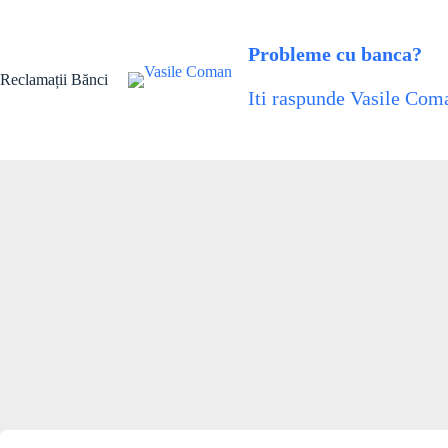
Skip
to
content
Probleme cu banca?
Reclamații Bănci
Iti raspunde Vasile Coma