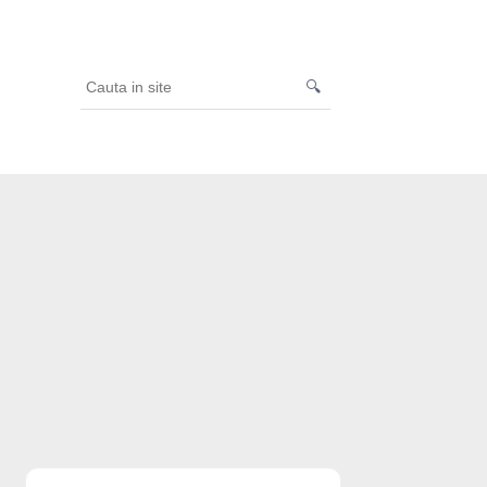
🔍
Cauta
in
site