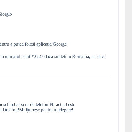
Giorgio
entru a putea folosi aplicatia George.
 la numarul scurt *2227 daca sunteti in Romania, iar daca
 schimbat și nr de telefon!Nr actual este
l telefon!Mulțumesc pentru înțelegere!