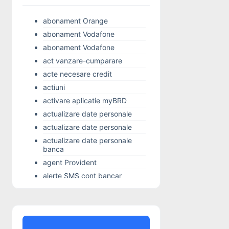
abonament Orange
abonament Vodafone
abonament Vodafone
act vanzare-cumparare
acte necesare credit
actiuni
activare aplicatie myBRD
actualizare date personale
actualizare date personale
actualizare date personale
banca
agent Provident
alerte SMS cont bancar
Alior Bank
Alo 24 Banking
alocatie copil
Alpha Bank