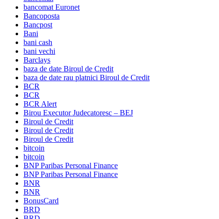
bancomat Euronet
Bancoposta
Bancpost
Bani
bani cash
bani vechi
Barclays
baza de date Biroul de Credit
baza de date rau platnici Biroul de Credit
BCR
BCR
BCR Alert
Birou Executor Judecatoresc – BEJ
Biroul de Credit
Biroul de Credit
Biroul de Credit
bitcoin
bitcoin
BNP Paribas Personal Finance
BNP Paribas Personal Finance
BNR
BNR
BonusCard
BRD
BRD