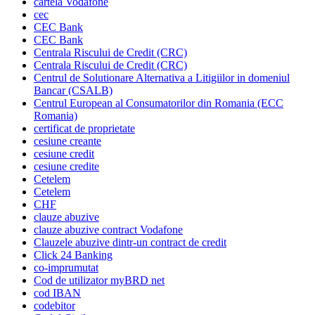
cartela Vodafone
cec
CEC Bank
CEC Bank
Centrala Riscului de Credit (CRC)
Centrala Riscului de Credit (CRC)
Centrul de Solutionare Alternativa a Litigiilor in domeniul
Bancar (CSALB)
Centrul European al Consumatorilor din Romania (ECC
Romania)
certificat de proprietate
cesiune creante
cesiune credit
cesiune credite
Cetelem
Cetelem
CHF
clauze abuzive
clauze abuzive contract Vodafone
Clauzele abuzive dintr-un contract de credit
Click 24 Banking
co-imprumutat
Cod de utilizator myBRD net
cod IBAN
codebitor