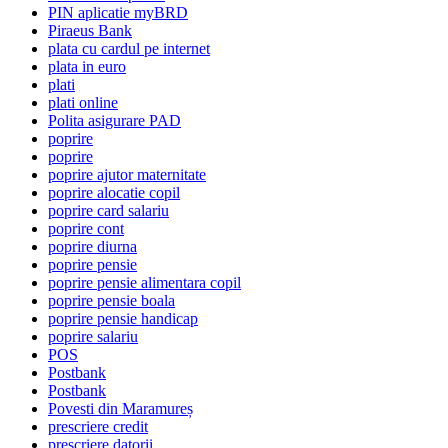
PIN aplicatie myBRD
Piraeus Bank
plata cu cardul pe internet
plata in euro
plati
plati online
Polita asigurare PAD
poprire
poprire
poprire ajutor maternitate
poprire alocatie copil
poprire card salariu
poprire cont
poprire diurna
poprire pensie
poprire pensie alimentara copil
poprire pensie boala
poprire pensie handicap
poprire salariu
POS
Postbank
Postbank
Povesti din Maramureș
prescriere credit
prescriere datorii