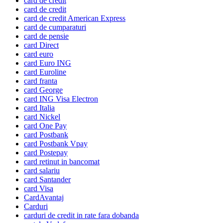
card de credit
card de credit
card de credit American Express
card de cumparaturi
card de pensie
card Direct
card euro
card Euro ING
card Euroline
card franta
card George
card ING Visa Electron
card Italia
card Nickel
card One Pay
card Postbank
card Postbank Vpay
card Postepay
card retinut in bancomat
card salariu
card Santander
card Visa
CardAvantaj
Carduri
carduri de credit in rate fara dobanda