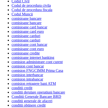
Codul Civil
Codul de procedura civila
Codul de procedura fiscala
Codul Muncii
comisioane bancare
comisioane bancare
comisioane card bancar
comisioane card euro
comisioane carduri
comisioane carduri
comisioane cont bancar
comisioane cont euro
comisioane credite
comisioane internet banking
comision administrare cont curent
comision cont bancar
comision FNGCIMM Prima Casa
comision interbancar
comision intrabancar
comision retragere bani ATM
conditii credit
conditii derulare operatiuni bancare
Conditii Generale Bancare BRD
conditii generale de afaceri
conditii obtinere credit