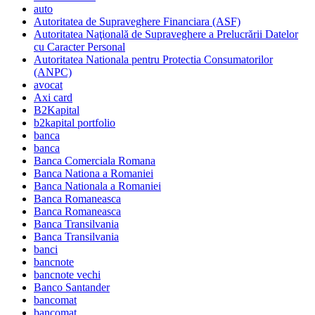
auto
Autoritatea de Supraveghere Financiara (ASF)
Autoritatea Naţională de Supraveghere a Prelucrării Datelor
cu Caracter Personal
Autoritatea Nationala pentru Protectia Consumatorilor
(ANPC)
avocat
Axi card
B2Kapital
b2kapital portfolio
banca
banca
Banca Comerciala Romana
Banca Nationa a Romaniei
Banca Nationala a Romaniei
Banca Romaneasca
Banca Romaneasca
Banca Transilvania
Banca Transilvania
banci
bancnote
bancnote vechi
Banco Santander
bancomat
bancomat