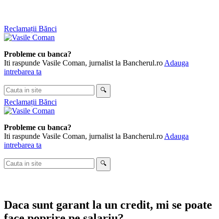
Skip
Reclamații Bănci
to
content
Probleme cu banca?
Iti raspunde Vasile Coman, jurnalist la Bancherul.ro
Adauga
intrebarea ta
Cauta
🔍
in
Reclamații Bănci
site
Probleme cu banca?
Iti raspunde Vasile Coman, jurnalist la Bancherul.ro
Adauga
intrebarea ta
Cauta
🔍
in
site
Daca sunt garant la un credit, mi se poate
face poprire pe salariu?