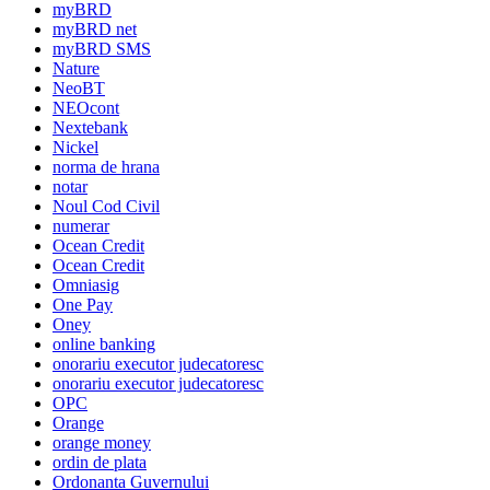
myBRD
myBRD net
myBRD SMS
Nature
NeoBT
NEOcont
Nextebank
Nickel
norma de hrana
notar
Noul Cod Civil
numerar
Ocean Credit
Ocean Credit
Omniasig
One Pay
Oney
online banking
onorariu executor judecatoresc
onorariu executor judecatoresc
OPC
Orange
orange money
ordin de plata
Ordonanta Guvernului