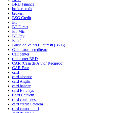
BRD Finance
broker credit
brokeri
BSG Credit
BT
BT Direct
BT Mic
BT Pay
BT24
Bursa de Valori Bucuresti (BVB)
Calculatordecredite.ro
Call center
call center BRD
CAR (Casa de Ajutor Reciproc)
CAR Faur
card
card alocatie
card Anglia
card bancar
card Barclays
Card Cetelem
card contactless
card credit Cetelem
card cumparaturi