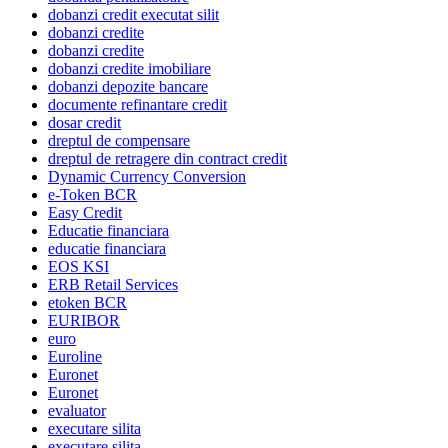
dobanzi credit executat silit
dobanzi credite
dobanzi credite
dobanzi credite imobiliare
dobanzi depozite bancare
documente refinantare credit
dosar credit
dreptul de compensare
dreptul de retragere din contract credit
Dynamic Currency Conversion
e-Token BCR
Easy Credit
Educatie financiara
educatie financiara
EOS KSI
ERB Retail Services
etoken BCR
EURIBOR
euro
Euroline
Euronet
Euronet
evaluator
executare silita
executare silita