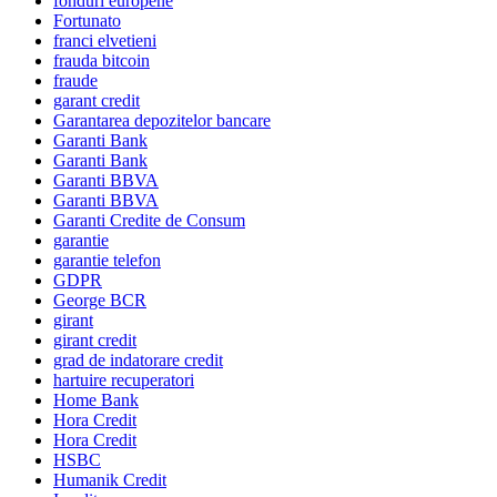
fonduri europene
Fortunato
franci elvetieni
frauda bitcoin
fraude
garant credit
Garantarea depozitelor bancare
Garanti Bank
Garanti Bank
Garanti BBVA
Garanti BBVA
Garanti Credite de Consum
garantie
garantie telefon
GDPR
George BCR
girant
girant credit
grad de indatorare credit
hartuire recuperatori
Home Bank
Hora Credit
Hora Credit
HSBC
Humanik Credit