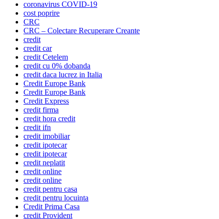
coronavirus COVID-19
cost poprire
CRC
CRC – Colectare Recuperare Creante
credit
credit car
credit Cetelem
credit cu 0% dobanda
credit daca lucrez in Italia
Credit Europe Bank
Credit Europe Bank
Credit Express
credit firma
credit hora credit
credit ifn
credit imobiliar
credit ipotecar
credit ipotecar
credit neplatit
credit online
credit online
credit pentru casa
credit pentru locuinta
Credit Prima Casa
credit Provident