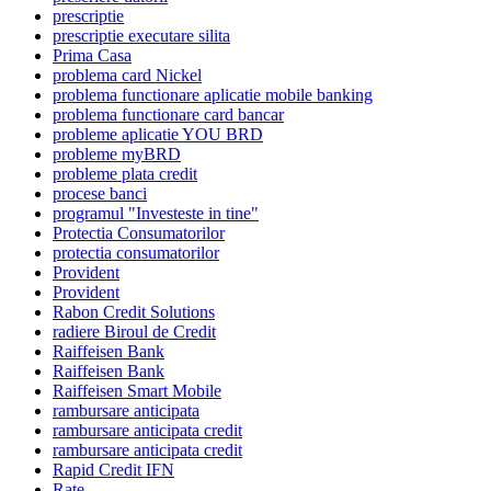
prescriptie
prescriptie executare silita
Prima Casa
problema card Nickel
problema functionare aplicatie mobile banking
problema functionare card bancar
probleme aplicatie YOU BRD
probleme myBRD
probleme plata credit
procese banci
programul "Investeste in tine"
Protectia Consumatorilor
protectia consumatorilor
Provident
Provident
Rabon Credit Solutions
radiere Biroul de Credit
Raiffeisen Bank
Raiffeisen Bank
Raiffeisen Smart Mobile
rambursare anticipata
rambursare anticipata credit
rambursare anticipata credit
Rapid Credit IFN
Rate