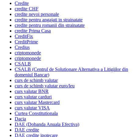
Credite
credite CHF
credite nevoi personale
credite pentru angajati in strainatate
credite pentru romanii din strainatate
credite Prima Casa
CreditFix
CreditPrime
Credius
criptomonede
criptomonede
CSALB
CSALB (Centrul de Solutionare Alternativa a Litigiilor din
domeniul Bancar)
curs de schimb valutar
curs de schimb valutar euro/leu
curs valutar BNR
curs valutar carduri
curs valutar Mastercard
curs valutar VISA
Curtea Constitutionala
Dacia
DAE (Dobanda Anuala Efectiva)
DAE credite
DAE credite ipotecare