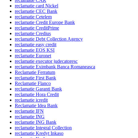
reclamatie CAR
reclamatie card Nickel
reclamatie CEC Bank
reclamatie Cetelem
reclamatie Credit Europe Bank
reclamatie CreditPrime
reclamatie Credius
reclamatie Debt Collection Agency
reclamatie easy credit
reclamatie EOS KSI
reclamatie Euronet
reclamatie executor judecatoresc
reclamatie Eximbank Banca Romaneasca
Reclamatie Ferratum
reclamatie First Bank
Reclamatie Flanco
reclamatie Garanti Bank
reclamatie Hora Credit
reclamatie icredit
Reclamatie Idea Bank
reclamatie IFN
reclamatie ING
reclamatie ING Bank
reclamatie Integral Collection
reclamatie Kredyt Inkaso