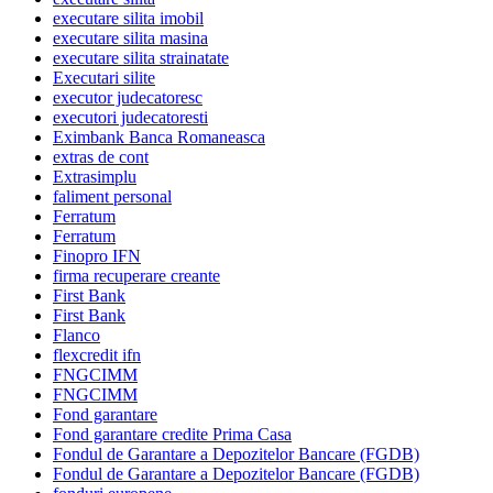
executare silita imobil
executare silita masina
executare silita strainatate
Executari silite
executor judecatoresc
executori judecatoresti
Eximbank Banca Romaneasca
extras de cont
Extrasimplu
faliment personal
Ferratum
Ferratum
Finopro IFN
firma recuperare creante
First Bank
First Bank
Flanco
flexcredit ifn
FNGCIMM
FNGCIMM
Fond garantare
Fond garantare credite Prima Casa
Fondul de Garantare a Depozitelor Bancare (FGDB)
Fondul de Garantare a Depozitelor Bancare (FGDB)