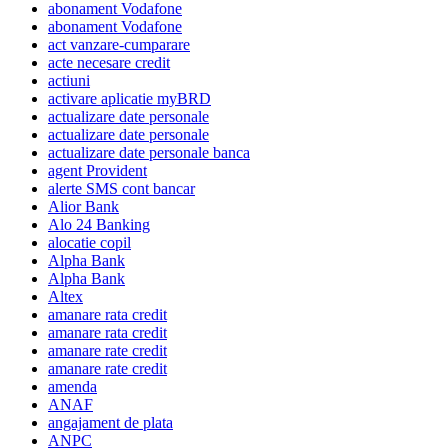
abonament Vodafone
abonament Vodafone
act vanzare-cumparare
acte necesare credit
actiuni
activare aplicatie myBRD
actualizare date personale
actualizare date personale
actualizare date personale banca
agent Provident
alerte SMS cont bancar
Alior Bank
Alo 24 Banking
alocatie copil
Alpha Bank
Alpha Bank
Altex
amanare rata credit
amanare rata credit
amanare rate credit
amanare rate credit
amenda
ANAF
angajament de plata
ANPC