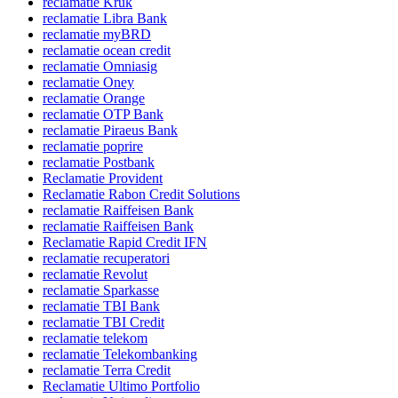
reclamatie Kruk
reclamatie Libra Bank
reclamatie myBRD
reclamatie ocean credit
reclamatie Omniasig
reclamatie Oney
reclamatie Orange
reclamatie OTP Bank
reclamatie Piraeus Bank
reclamatie poprire
reclamatie Postbank
Reclamatie Provident
Reclamatie Rabon Credit Solutions
reclamatie Raiffeisen Bank
reclamatie Raiffeisen Bank
Reclamatie Rapid Credit IFN
reclamatie recuperatori
reclamatie Revolut
reclamatie Sparkasse
reclamatie TBI Bank
reclamatie TBI Credit
reclamatie telekom
reclamatie Telekombanking
reclamatie Terra Credit
Reclamatie Ultimo Portfolio