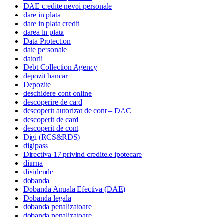
DAE credite nevoi personale
dare in plata
dare in plata credit
darea in plata
Data Protection
date personale
datorii
Debt Collection Agency
depozit bancar
Depozite
deschidere cont online
descoperire de card
descoperit autorizat de cont – DAC
descoperit de card
descoperit de cont
Digi (RCS&RDS)
digipass
Directiva 17 privind creditele ipotecare
diurna
dividende
dobanda
Dobanda Anuala Efectiva (DAE)
Dobanda legala
dobanda penalizatoare
dobanda penalizatoare