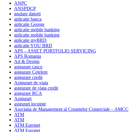
ANPC
ANSPDCP
anulare datorii
aplicatie banca
aplicatie George
aplicatie mobile banking
aplicatie mobile banking
aplicatie myBRD
aplicatie YOU BRD
APS – ASSET PORTFOLIO SERVICING
APS Romania
Art & Design
asigurare casco
asigurare Cetelem
asigurare credit
Asigurare de viata
asigurare de viata credit
asigurare RCA
Asigurari
asigurari locuinte
Asociatia de Management al Creantelor Comerciale – AMCC
ATM
ATM
ATM Euronet
ATM Euronet