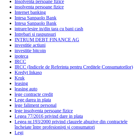
Insolventa persoane fizice
insolventa persoane fizice
Internet banking
Intesa Sanpaolo Bank
Intesa Sanpaolo Bank
intrare/iesire in/din tara cu bani cash
Intrebari si raspunsuri
INTRUM DEBT FINANCE AG
investitie actiuni
investitie bitcoin
ipoteca
IRCC
IRCC (Indicele de Referinta pentru Creditele Consumatorilor)
Kredyt Inkaso
Kruk
leasing
leasing auto
lege contracte credit
Lege darea in plata
lege faliment personal
lege insolventa persoane fizice
Legea 77/2016 privind dare in plata
Legea nr.193/2000 privind clauzele abuzive din contractele
încheiate între profesioniști și consumatori
Legi