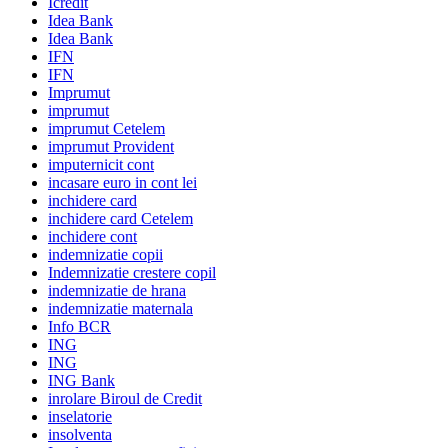
Icredit
Idea Bank
Idea Bank
IFN
IFN
Imprumut
imprumut
imprumut Cetelem
imprumut Provident
imputernicit cont
incasare euro in cont lei
inchidere card
inchidere card Cetelem
inchidere cont
indemnizatie copii
Indemnizatie crestere copil
indemnizatie de hrana
indemnizatie maternala
Info BCR
ING
ING
ING Bank
inrolare Biroul de Credit
inselatorie
insolventa