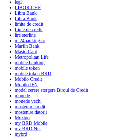
legi
LIBOR CHF
Libra Bank
Libra Bank
limita de credit
Linie de credit
lire sterline
m.24banking.ro
Marfin Bank
MasterCard
Metropolitan Life
mobile banking
mobile token
mobile token BRD
Mobilo Credit
Mobilo IFN
model cerere stergere Biroul de Credit
monede
monede vechi
mostenire credit
mostenire datorii
Mozipo
my BRD Mobile
my BRD Net
mybrd