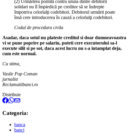
(2) Urmărirea pornită contra unuia dintre debitorii
solidari nu îl împiedică pe creditor să se îndrepte
împotriva celorlalţi codebitori. Debitorul urmărit poate
însă cere introducerea în cauză a celorlalţi codebitori.
Codul de procedura civila
Asadar, daca sotul nu plateste creditul si doar dumneavoastra
vi se pune poprire pe salariu, puteti cere executorului sa-l
execute silit si pe sot, daca acest lucru nu s-a intamplat deja,
cum este normal.
Cu stima,
Vasile Pop Coman
jurnalist
Reclamatiibanci.ro
Distribuie
Categoria:
banca
banci