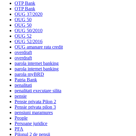
OTP Bank
OTP Bank
OUG 37/2020
OUG 50
OUG 50
OUG 50/2010
OUG 52
OUG 52/2016
OUG amanare rata credit
overdraft
overdraft
parola internet banking
parola internet banking
parola myBRD
Patria Bank
penalitati
penalitati executare silita
pensie
Pensie privata Pilon 2
Pensie privata pilon 3
pensiuni maramures
People
Persoane juridice
PFA
Pilonul 2 de pensii