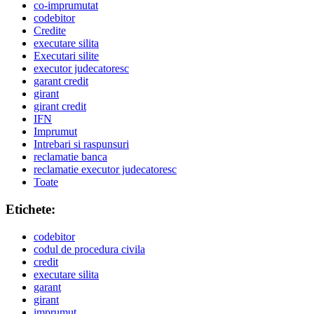
co-imprumutat
codebitor
Credite
executare silita
Executari silite
executor judecatoresc
garant credit
girant
girant credit
IFN
Imprumut
Intrebari si raspunsuri
reclamatie banca
reclamatie executor judecatoresc
Toate
Etichete:
codebitor
codul de procedura civila
credit
executare silita
garant
girant
imprumut