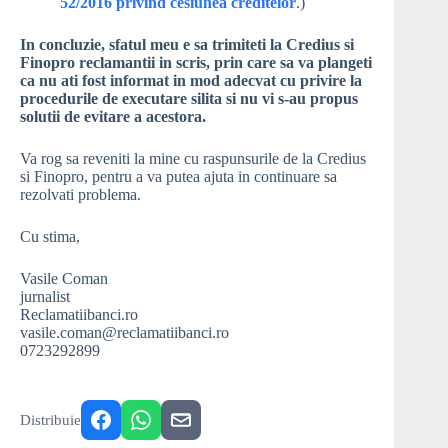
52/2016 privind cesiunea creditelor
.
)
In concluzie, sfatul meu e sa trimiteti la Credius si
Finopro reclamantii in scris, prin care sa va plangeti
ca nu ati fost informat in mod adecvat cu privire la
procedurile de executare silita si nu vi s-au propus
solutii de evitare a acestora.
Va rog sa reveniti la mine cu raspunsurile de la Credius
si Finopro, pentru a va putea ajuta in continuare sa
rezolvati problema.
Cu stima,
Vasile Coman
jurnalist
Reclamatiibanci.ro
vasile.coman@reclamatiibanci.ro
0723292899
Distribuie