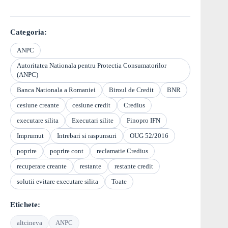
Categoria:
ANPC
Autoritatea Nationala pentru Protectia Consumatorilor
(ANPC)
Banca Nationala a Romaniei
Biroul de Credit
BNR
cesiune creante
cesiune credit
Credius
executare silita
Executari silite
Finopro IFN
Imprumut
Intrebari si raspunsuri
OUG 52/2016
poprire
poprire cont
reclamatie Credius
recuperare creante
restante
restante credit
solutii evitare executare silita
Toate
Etichete:
altcineva
ANPC