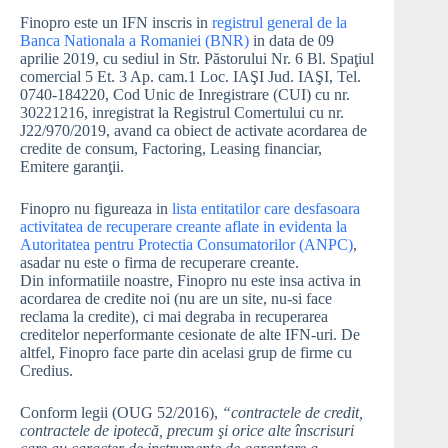
Finopro este un IFN inscris in
registrul general de la
Banca Nationala a Romaniei (BNR)
in data de 09
aprilie 2019, cu sediul in Str. Păstorului Nr. 6 Bl. Spaţiul
comercial 5 Et. 3 Ap. cam.1 Loc. IAŞI Jud. IAŞI, Tel.
0740-184220, Cod Unic de Inregistrare (CUI) cu nr.
30221216, inregistrat la Registrul Comertului cu nr.
J22/970/2019, avand ca obiect de activate acordarea de
credite de consum, Factoring, Leasing financiar,
Emitere garanţii.
Finopro nu figureaza in
lista entitatilor care desfasoara
activitatea de recuperare creante aflate in evidenta la
Autoritatea pentru Protectia Consumatorilor (ANPC)
,
asadar nu este o firma de recuperare creante.
Din informatiile noastre, Finopro nu este insa activa in
acordarea de credite noi (nu are un site, nu-si face
reclama la credite), ci mai degraba in recuperarea
creditelor neperformante cesionate de alte IFN-uri. De
altfel, Finopro face parte din acelasi grup de firme cu
Credius.
Conform legii (OUG 52/2016),
“contractele de credit,
contractele de ipotecă, precum şi orice alte înscrisuri