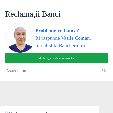
Skip
to
content
Reclamații Bănci
Probleme cu banca?
Iti raspunde Vasile Coman,
jurnalist la Bancherul.ro
Adauga intrebarea ta
🔍
Cauta
in
site