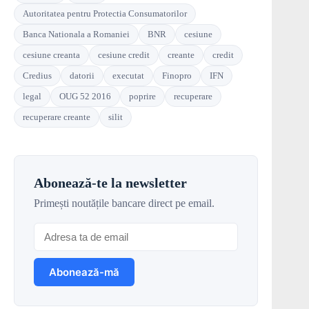
Autoritatea pentru Protectia Consumatorilor
Banca Nationala a Romaniei
BNR
cesiune
cesiune creanta
cesiune credit
creante
credit
Credius
datorii
executat
Finopro
IFN
legal
OUG 52 2016
poprire
recuperare
recuperare creante
silit
Abonează-te la newsletter
Primești noutățile bancare direct pe email.