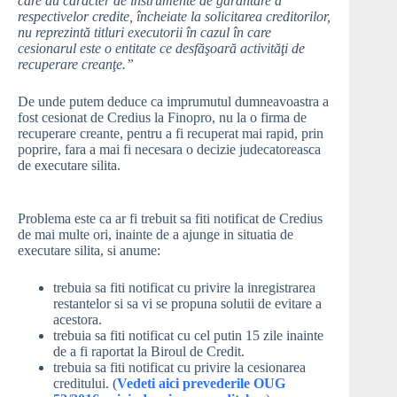
care au caracter de instrumente de garantare a
respectivelor credite, încheiate la solicitarea creditorilor,
nu reprezintă titluri executorii în cazul în care
cesionarul este o entitate ce desfăşoară activităţi de
recuperare creanţe.”
De unde putem deduce ca imprumutul dumneavoastra a
fost cesionat de Credius la Finopro, nu la o firma de
recuperare creante, pentru a fi recuperat mai rapid, prin
poprire, fara a mai fi necesara o decizie judecatoreasca
de executare silita.
Problema este ca ar fi trebuit sa fiti notificat de Credius
de mai multe ori, inainte de a ajunge in situatia de
executare silita, si anume:
trebuia sa fiti notificat cu privire la inregistrarea
restantelor si sa vi se propuna solutii de evitare a
acestora.
trebuia sa fiti notificat cu cel putin 15 zile inainte
de a fi raportat la Biroul de Credit.
trebuia sa fiti notificat cu privire la cesionarea
creditului. (
Vedeti aici prevederile OUG