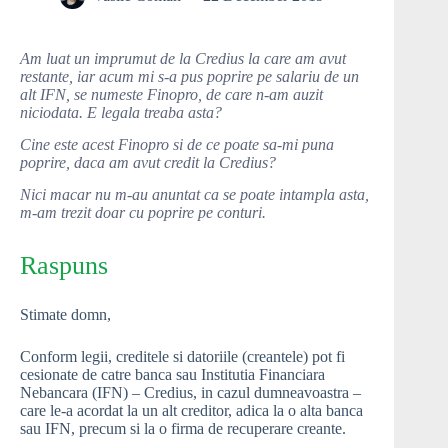
Am luat un imprumut de la Credius la care am avut
restante, iar acum mi s-a pus poprire pe salariu de un
alt IFN, se numeste Finopro, de care n-am auzit
niciodata. E legala treaba asta?
Cine este acest Finopro si de ce poate sa-mi puna
poprire, daca am avut credit la Credius?
Nici macar nu m-au anuntat ca se poate intampla asta,
m-am trezit doar cu poprire pe conturi.
Raspuns
Stimate domn,
Conform legii, creditele si datoriile (creantele) pot fi
cesionate de catre banca sau Institutia Financiara
Nebancara (IFN) – Credius, in cazul dumneavoastra –
care le-a acordat la un alt creditor, adica la o alta banca
sau IFN, precum si la o firma de recuperare creante.