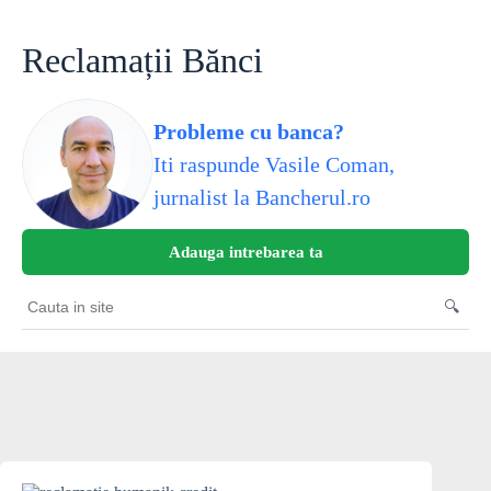
Skip
to
content
Reclamații Bănci
Probleme cu banca?
Iti raspunde Vasile Coman,
jurnalist la Bancherul.ro
Adauga intrebarea ta
🔍
Cauta
in
site