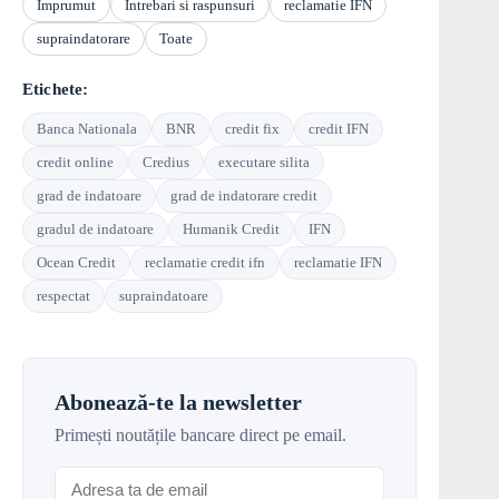
Imprumut
Intrebari si raspunsuri
reclamatie IFN
supraindatorare
Toate
Etichete:
Banca Nationala
BNR
credit fix
credit IFN
credit online
Credius
executare silita
grad de indatoare
grad de indatorare credit
gradul de indatoare
Humanik Credit
IFN
Ocean Credit
reclamatie credit ifn
reclamatie IFN
respectat
supraindatoare
Abonează-te la newsletter
Primești noutățile bancare direct pe email.