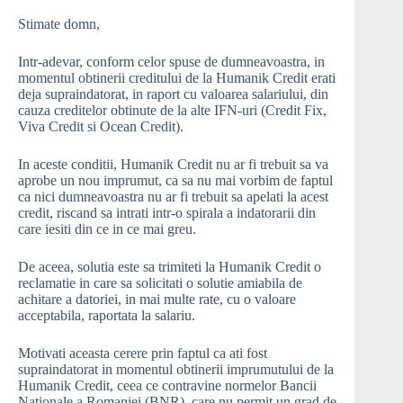
Stimate domn,
Intr-adevar, conform celor spuse de dumneavoastra, in
momentul obtinerii creditului de la Humanik Credit erati
deja supraindatorat, in raport cu valoarea salariului, din
cauza creditelor obtinute de la alte IFN-uri (Credit Fix,
Viva Credit si Ocean Credit).
In aceste conditii, Humanik Credit nu ar fi trebuit sa va
aprobe un nou imprumut, ca sa nu mai vorbim de faptul
ca nici dumneavoastra nu ar fi trebuit sa apelati la acest
credit, riscand sa intrati intr-o spirala a indatorarii din
care iesiti din ce in ce mai greu.
De aceea, solutia este sa trimiteti la Humanik Credit o
reclamatie in care sa solicitati o solutie amiabila de
achitare a datoriei, in mai multe rate, cu o valoare
acceptabila, raportata la salariu.
Motivati aceasta cerere prin faptul ca ati fost
supraindatorat in momentul obtinerii imprumutului de la
Humanik Credit, ceea ce contravine normelor Bancii
Nationale a Romaniei (BNR), care nu permit un grad de