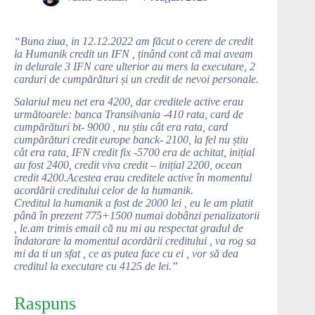
“Buna ziua, in 12.12.2022 am făcut o cerere de credit
la Humanik credit un IFN , ținând cont că mai aveam
in delurale 3 IFN care ulterior au mers la executare, 2
carduri de cumpărături și un credit de nevoi personale.
Salariul meu net era 4200, dar creditele active erau
următoarele: banca Transilvania -410 rata, card de
cumpărături bt- 9000 , nu știu cât era rata, card
cumpărături credit europe banck- 2100, la fel nu știu
cât era rata, IFN credit fix -5700 era de achitat, inițial
au fost 2400, credit viva credit – inițial 2200, ocean
credit 4200.Acestea erau creditele active în momentul
acordării creditului celor de la humanik.
Creditul la humanik a fost de 2000 lei , eu le am platit
până în prezent 775+1500 numai dobânzi penalizatorii
, le.am trimis email că nu mi au respectat gradul de
îndatorare la momentul acordării creditului , va rog sa
mi da ti un sfat , ce as putea face cu ei , vor să dea
creditul la executare cu 4125 de lei.”
Raspuns