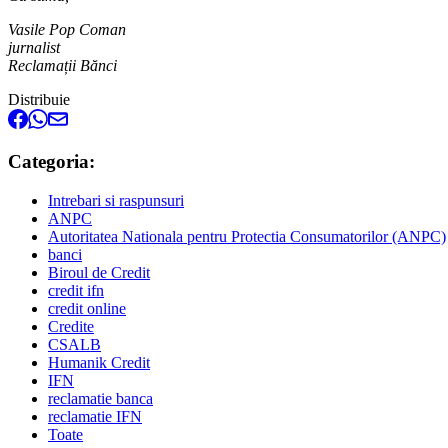
Vasile Pop Coman
jurnalist
Reclamații Bănci
Distribuie
Categoria:
Intrebari si raspunsuri
ANPC
Autoritatea Nationala pentru Protectia Consumatorilor (ANPC)
banci
Biroul de Credit
credit ifn
credit online
Credite
CSALB
Humanik Credit
IFN
reclamatie banca
reclamatie IFN
Toate