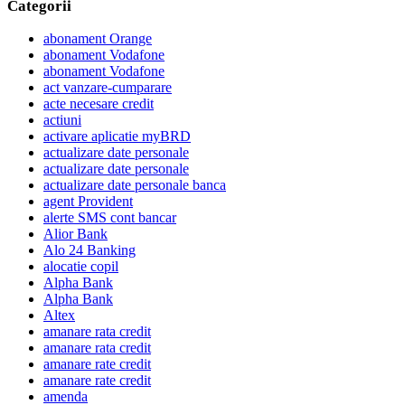
Categorii
abonament Orange
abonament Vodafone
abonament Vodafone
act vanzare-cumparare
acte necesare credit
actiuni
activare aplicatie myBRD
actualizare date personale
actualizare date personale
actualizare date personale banca
agent Provident
alerte SMS cont bancar
Alior Bank
Alo 24 Banking
alocatie copil
Alpha Bank
Alpha Bank
Altex
amanare rata credit
amanare rata credit
amanare rate credit
amanare rate credit
amenda