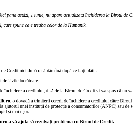
ici pana astăzi, 1 iunie, nu apare actualizata închiderea la Biroul de Cr
l, care spune ca e treaba celor de la Humanik.
e Credit nici după o săptămână după ce l-ați plătit.
 de 2 zile lucrătoare.
nchidere a creditului, însă de la Biroul de Credit vi s-a spus că nu s-a f
it.ro
, o dovadă a trimiterii cererii de închidere a creditului către Biroul
 la ajutorul unei instituții de protecție a consumatorilor (ANPC) sau de 
pid și mai ușor.
tru a vă ajuta să rezolvați problema cu Biroul de Credit.