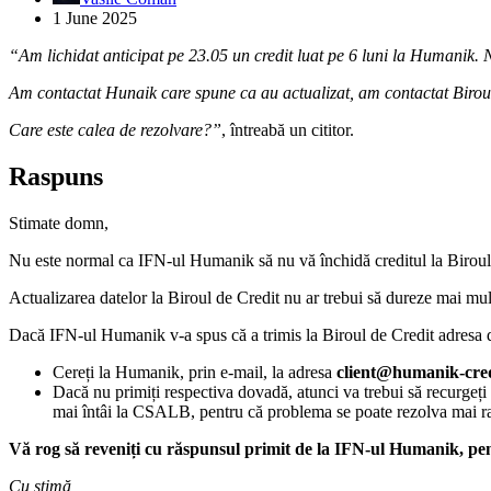
1 June 2025
“Am lichidat anticipat pe 23.05 un credit luat pe 6 luni la Humanik. N
Am contactat Hunaik care spune ca au actualizat, am contactat Birou
Care este calea de rezolvare?”
, întreabă un cititor.
Raspuns
Stimate domn,
Nu este normal ca IFN-ul Humanik să nu vă închidă creditul la Biroul d
Actualizarea datelor la Biroul de Credit nu ar trebui să dureze mai mult
Dacă IFN-ul Humanik v-a spus că a trimis la Biroul de Credit adresa de î
Cereți la Humanik, prin e-mail, la adresa
client@humanik-cred
Dacă nu primiți respectiva dovadă, atunci va trebui să recurgeți
mai întâi la CSALB, pentru că problema se poate rezolva mai ra
Vă rog să reveniți cu răspunsul primit de la IFN-ul Humanik, pen
Cu stimă,