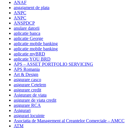
ANAF
angajament de plata
ANPC
ANPC
ANSPDCP
anulare datorii
aplicatie banca
aplicatie George
aplicatie mobile banking
aplicatie mobile banking
aplicatie myBRD
aplicatie YOU BRD
APS – ASSET PORTFOLIO SERVICING
APS Romania
Art & Design
asigurare casco
asigurare Cetelem
asigurare credit
Asigurare de viata
asigurare de viata credit
asigurare RCA
Asigurari
asigurari locuinte
Asociatia de Management al Creantelor Comerciale – AMCC
ATM