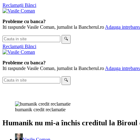
Skip
Reclamații Bănci
to
content
Probleme cu banca?
Iti raspunde Vasile Coman, jurnalist la Bancherul.ro
Adauga intrebarea
Cauta
🔍
in
Reclamații Bănci
site
Probleme cu banca?
Iti raspunde Vasile Coman, jurnalist la Bancherul.ro
Adauga intrebarea
Cauta
🔍
in
site
humanik credit reclamatie
Humanik nu mi-a închis creditul la Biroul 
Vasile Coman