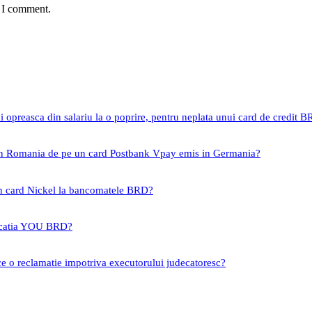
e I comment.
i opreasca din salariu la o poprire, pentru neplata unui card de credit 
 in Romania de pe un card Postbank Vpay emis in Germania?
un card Nickel la bancomatele BRD?
icatia YOU BRD?
ce o reclamatie impotriva executorului judecatoresc?