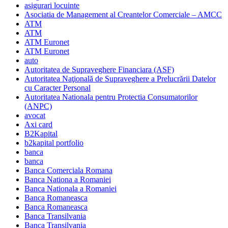
asigurari locuinte
Asociatia de Management al Creantelor Comerciale – AMCC
ATM
ATM
ATM Euronet
ATM Euronet
auto
Autoritatea de Supraveghere Financiara (ASF)
Autoritatea Naţională de Supraveghere a Prelucrării Datelor
cu Caracter Personal
Autoritatea Nationala pentru Protectia Consumatorilor
(ANPC)
avocat
Axi card
B2Kapital
b2kapital portfolio
banca
banca
Banca Comerciala Romana
Banca Nationa a Romaniei
Banca Nationala a Romaniei
Banca Romaneasca
Banca Romaneasca
Banca Transilvania
Banca Transilvania