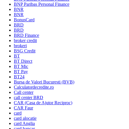
BNP Paribas Personal Finance
BNR
BNR
BonusCard
BRD
BRD
BRD Finance
broker credit
brokeri
BSG Credit
BT
BT Direct
BT Mic
BT Pay
BT24
Bursa de Valori Bucuresti (BVB)
Calculatordecredite.ro
Call center
call center BRD
CAR (Casa de Ajutor Reciproc)
CAR Faur
card
card alocatie
card Anglia
card bancar