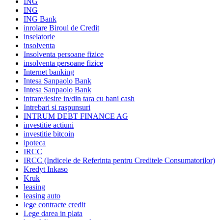
ING
ING
ING Bank
inrolare Biroul de Credit
inselatorie
insolventa
Insolventa persoane fizice
insolventa persoane fizice
Internet banking
Intesa Sanpaolo Bank
Intesa Sanpaolo Bank
intrare/iesire in/din tara cu bani cash
Intrebari si raspunsuri
INTRUM DEBT FINANCE AG
investitie actiuni
investitie bitcoin
ipoteca
IRCC
IRCC (Indicele de Referinta pentru Creditele Consumatorilor)
Kredyt Inkaso
Kruk
leasing
leasing auto
lege contracte credit
Lege darea in plata