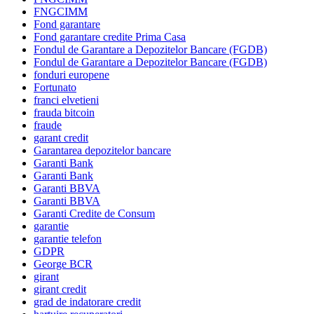
FNGCIMM
Fond garantare
Fond garantare credite Prima Casa
Fondul de Garantare a Depozitelor Bancare (FGDB)
Fondul de Garantare a Depozitelor Bancare (FGDB)
fonduri europene
Fortunato
franci elvetieni
frauda bitcoin
fraude
garant credit
Garantarea depozitelor bancare
Garanti Bank
Garanti Bank
Garanti BBVA
Garanti BBVA
Garanti Credite de Consum
garantie
garantie telefon
GDPR
George BCR
girant
girant credit
grad de indatorare credit