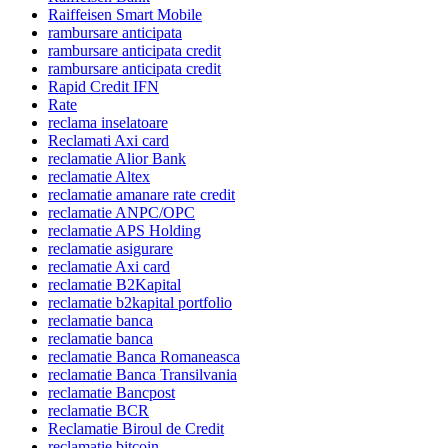
Raiffeisen Smart Mobile
rambursare anticipata
rambursare anticipata credit
rambursare anticipata credit
Rapid Credit IFN
Rate
reclama inselatoare
Reclamati Axi card
reclamatie Alior Bank
reclamatie Altex
reclamatie amanare rate credit
reclamatie ANPC/OPC
reclamatie APS Holding
reclamatie asigurare
reclamatie Axi card
reclamatie B2Kapital
reclamatie b2kapital portfolio
reclamatie banca
reclamatie banca
reclamatie Banca Romaneasca
reclamatie Banca Transilvania
reclamatie Bancpost
reclamatie BCR
Reclamatie Biroul de Credit
reclamatie bitcoin