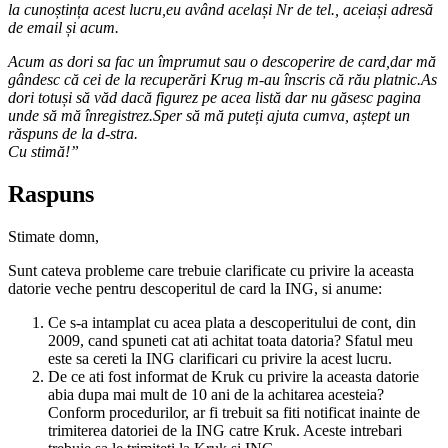
la cunoștința acest lucru,eu având același Nr de tel., aceiași adresă
de email și acum.
Acum as dori sa fac un împrumut sau o descoperire de card,dar mă
gândesc că cei de la recuperări Krug m-au înscris că rău platnic.As
dori totuși să văd dacă figurez pe acea listă dar nu găsesc pagina
unde să mă înregistrez.Sper să mă puteți ajuta cumva, aștept un
răspuns de la d-stra.
Cu stimă!”
Raspuns
Stimate domn,
Sunt cateva probleme care trebuie clarificate cu privire la aceasta
datorie veche pentru descoperitul de card la ING, si anume:
Ce s-a intamplat cu acea plata a descoperitului de cont, din
2009, cand spuneti cat ati achitat toata datoria? Sfatul meu
este sa cereti la ING clarificari cu privire la acest lucru.
De ce ati fost informat de Kruk cu privire la aceasta datorie
abia dupa mai mult de 10 ani de la achitarea acesteia?
Conform procedurilor, ar fi trebuit sa fiti notificat inainte de
trimiterea datoriei de la ING catre Kruk. Aceste intrebari