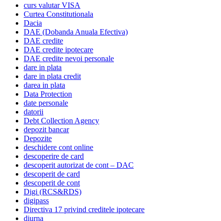
curs valutar VISA
Curtea Constitutionala
Dacia
DAE (Dobanda Anuala Efectiva)
DAE credite
DAE credite ipotecare
DAE credite nevoi personale
dare in plata
dare in plata credit
darea in plata
Data Protection
date personale
datorii
Debt Collection Agency
depozit bancar
Depozite
deschidere cont online
descoperire de card
descoperit autorizat de cont – DAC
descoperit de card
descoperit de cont
Digi (RCS&RDS)
digipass
Directiva 17 privind creditele ipotecare
diurna