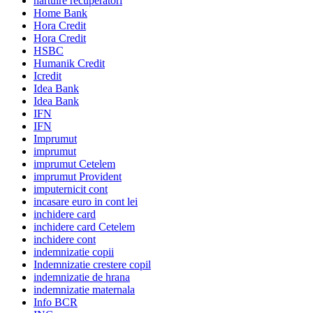
hartuire recuperatori
Home Bank
Hora Credit
Hora Credit
HSBC
Humanik Credit
Icredit
Idea Bank
Idea Bank
IFN
IFN
Imprumut
imprumut
imprumut Cetelem
imprumut Provident
imputernicit cont
incasare euro in cont lei
inchidere card
inchidere card Cetelem
inchidere cont
indemnizatie copii
Indemnizatie crestere copil
indemnizatie de hrana
indemnizatie maternala
Info BCR