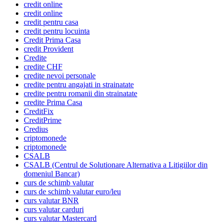
credit online
credit online
credit pentru casa
credit pentru locuinta
Credit Prima Casa
credit Provident
Credite
credite CHF
credite nevoi personale
credite pentru angajati in strainatate
credite pentru romanii din strainatate
credite Prima Casa
CreditFix
CreditPrime
Credius
criptomonede
criptomonede
CSALB
CSALB (Centrul de Solutionare Alternativa a Litigiilor din
domeniul Bancar)
curs de schimb valutar
curs de schimb valutar euro/leu
curs valutar BNR
curs valutar carduri
curs valutar Mastercard