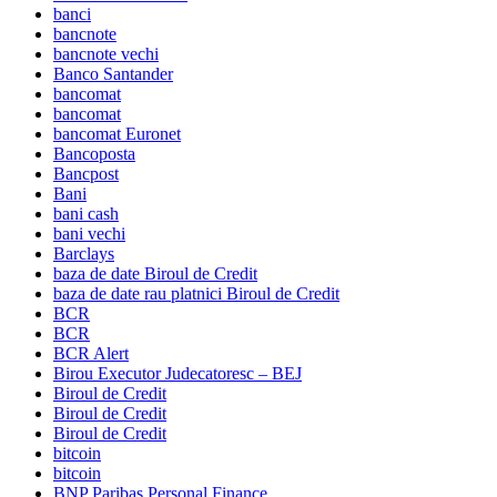
banci
bancnote
bancnote vechi
Banco Santander
bancomat
bancomat
bancomat Euronet
Bancoposta
Bancpost
Bani
bani cash
bani vechi
Barclays
baza de date Biroul de Credit
baza de date rau platnici Biroul de Credit
BCR
BCR
BCR Alert
Birou Executor Judecatoresc – BEJ
Biroul de Credit
Biroul de Credit
Biroul de Credit
bitcoin
bitcoin
BNP Paribas Personal Finance