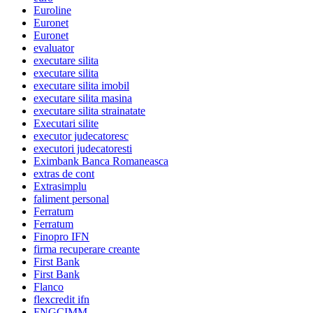
Euroline
Euronet
Euronet
evaluator
executare silita
executare silita
executare silita imobil
executare silita masina
executare silita strainatate
Executari silite
executor judecatoresc
executori judecatoresti
Eximbank Banca Romaneasca
extras de cont
Extrasimplu
faliment personal
Ferratum
Ferratum
Finopro IFN
firma recuperare creante
First Bank
First Bank
Flanco
flexcredit ifn
FNGCIMM