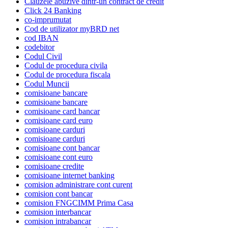
Clauzele abuzive dintr-un contract de credit
Click 24 Banking
co-imprumutat
Cod de utilizator myBRD net
cod IBAN
codebitor
Codul Civil
Codul de procedura civila
Codul de procedura fiscala
Codul Muncii
comisioane bancare
comisioane bancare
comisioane card bancar
comisioane card euro
comisioane carduri
comisioane carduri
comisioane cont bancar
comisioane cont euro
comisioane credite
comisioane internet banking
comision administrare cont curent
comision cont bancar
comision FNGCIMM Prima Casa
comision interbancar
comision intrabancar