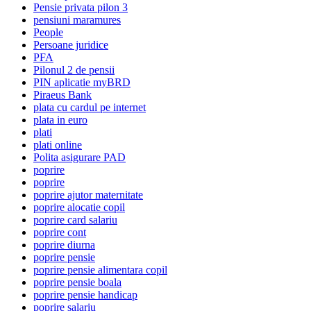
Pensie privata pilon 3
pensiuni maramures
People
Persoane juridice
PFA
Pilonul 2 de pensii
PIN aplicatie myBRD
Piraeus Bank
plata cu cardul pe internet
plata in euro
plati
plati online
Polita asigurare PAD
poprire
poprire
poprire ajutor maternitate
poprire alocatie copil
poprire card salariu
poprire cont
poprire diurna
poprire pensie
poprire pensie alimentara copil
poprire pensie boala
poprire pensie handicap
poprire salariu