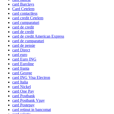
card Barclays
Card Cetelem
card contactless
card credit Cetelem
card cumparaturi
card de credit
card de credit
card de credit American Express
card de cumparaturi
card de pensie
card Direct
card euro
card Euro ING
card Euroline
card franta
card George
card ING Visa Electron
card Italia
card Nickel
card One Pay
card Postbank
card Postbank Vpay
card Postepay
card retinut in bancomat