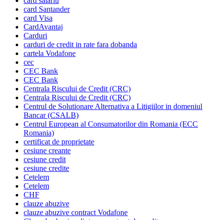
card salariu
card Santander
card Visa
CardAvantaj
Carduri
carduri de credit in rate fara dobanda
cartela Vodafone
cec
CEC Bank
CEC Bank
Centrala Riscului de Credit (CRC)
Centrala Riscului de Credit (CRC)
Centrul de Solutionare Alternativa a Litigiilor in domeniul
Bancar (CSALB)
Centrul European al Consumatorilor din Romania (ECC
Romania)
certificat de proprietate
cesiune creante
cesiune credit
cesiune credite
Cetelem
Cetelem
CHF
clauze abuzive
clauze abuzive contract Vodafone