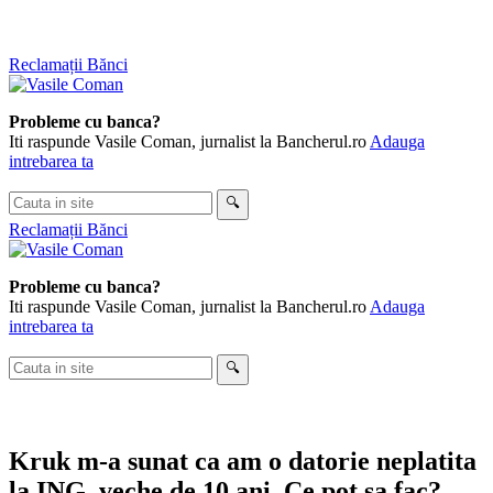
Skip
Reclamații Bănci
to
content
Probleme cu banca?
Iti raspunde Vasile Coman, jurnalist la Bancherul.ro
Adauga
intrebarea ta
Cauta
🔍
in
Reclamații Bănci
site
Probleme cu banca?
Iti raspunde Vasile Coman, jurnalist la Bancherul.ro
Adauga
intrebarea ta
Cauta
🔍
in
site
Kruk m-a sunat ca am o datorie neplatita
la ING, veche de 10 ani. Ce pot sa fac?