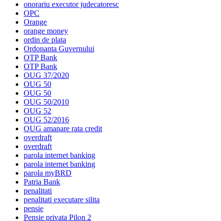
onorariu executor judecatoresc
OPC
Orange
orange money
ordin de plata
Ordonanta Guvernului
OTP Bank
OTP Bank
OUG 37/2020
OUG 50
OUG 50
OUG 50/2010
OUG 52
OUG 52/2016
OUG amanare rata credit
overdraft
overdraft
parola internet banking
parola internet banking
parola myBRD
Patria Bank
penalitati
penalitati executare silita
pensie
Pensie privata Pilon 2