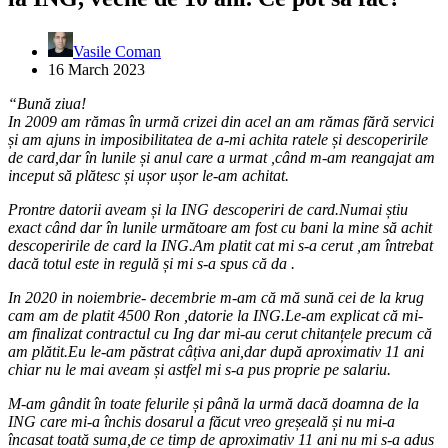
Vasile Coman
16 March 2023
“Bună ziua!
In 2009 am rămas în urmă crizei din acel an am rămas fără servici
și am ajuns in imposibilitatea de a-mi achita ratele și descoperirile
de card,dar în lunile și anul care a urmat ,când m-am reangajat am
inceput să plătesc și ușor ușor le-am achitat.
Prontre datorii aveam și la ING descoperiri de card.Numai știu
exact când dar în lunile următoare am fost cu bani la mine să achit
descoperirile de card la ING.Am platit cat mi s-a cerut ,am întrebat
dacă totul este in regulă și mi s-a spus că da .
In 2020 in noiembrie- decembrie m-am că mă sună cei de la krug
cam am de platit 4500 Ron ,datorie la ING.Le-am explicat că mi-
am finalizat contractul cu Ing dar mi-au cerut chitanțele precum că
am plătit.Eu le-am păstrat câțiva ani,dar după aproximativ 11 ani
chiar nu le mai aveam și astfel mi s-a pus proprie pe salariu.
M-am gândit în toate felurile și până la urmă dacă doamna de la
ING care mi-a închis dosarul a făcut vreo greșeală și nu mi-a
încasat toată suma,de ce timp de aproximativ 11 ani nu mi s-a adus