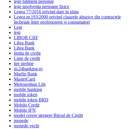
lege faliment personal
lege insolventa persoane fizice
Legea 77/2016 privind dare in plata
Legea nr.193/2000 privind clauzele abuzive din contractele
încheiate între profesioniști și consumatori
Legi
legi
LIBOR CHF
Libra Bank
Libra Bank
limita de credit
Linie de credit
lire sterline
m.24banking.ro
Marfin Bank
MasterCard
Metropolitan Life
mobile banking
mobile token
mobile token BRD
Mobilo Credit
Mobilo IFN
model cerere stergere Biroul de Credit
monede
monede vechi