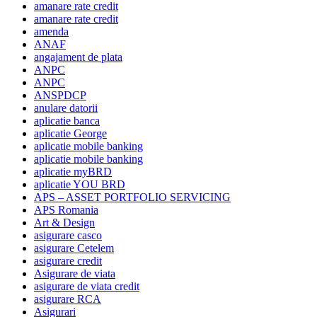
amanare rate credit
amanare rate credit
amenda
ANAF
angajament de plata
ANPC
ANPC
ANSPDCP
anulare datorii
aplicatie banca
aplicatie George
aplicatie mobile banking
aplicatie mobile banking
aplicatie myBRD
aplicatie YOU BRD
APS – ASSET PORTFOLIO SERVICING
APS Romania
Art & Design
asigurare casco
asigurare Cetelem
asigurare credit
Asigurare de viata
asigurare de viata credit
asigurare RCA
Asigurari