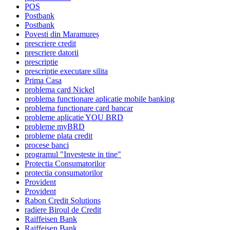
POS
Postbank
Postbank
Povesti din Maramureș
prescriere credit
prescriere datorii
prescriptie
prescriptie executare silita
Prima Casa
problema card Nickel
problema functionare aplicatie mobile banking
problema functionare card bancar
probleme aplicatie YOU BRD
probleme myBRD
probleme plata credit
procese banci
programul "Investeste in tine"
Protectia Consumatorilor
protectia consumatorilor
Provident
Provident
Rabon Credit Solutions
radiere Biroul de Credit
Raiffeisen Bank
Raiffeisen Bank