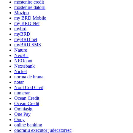
mostenire credit
mostenire datorii
Mozipo
my BRD Mobile
my BRD Net
mybrd
myBRD
myBRD net
myBRD SMS
Nature
NeoBT
NEOcont
Nextebank
Nickel
norma de hrana
notar
Noul Cod Civil
numerar
Ocean Credit
Ocean Credit
Omniasig
One Pay
Oney
online banking
onorariu executor judecatoresc