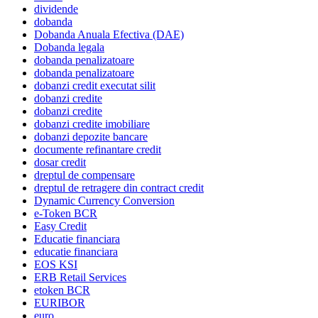
dividende
dobanda
Dobanda Anuala Efectiva (DAE)
Dobanda legala
dobanda penalizatoare
dobanda penalizatoare
dobanzi credit executat silit
dobanzi credite
dobanzi credite
dobanzi credite imobiliare
dobanzi depozite bancare
documente refinantare credit
dosar credit
dreptul de compensare
dreptul de retragere din contract credit
Dynamic Currency Conversion
e-Token BCR
Easy Credit
Educatie financiara
educatie financiara
EOS KSI
ERB Retail Services
etoken BCR
EURIBOR
euro