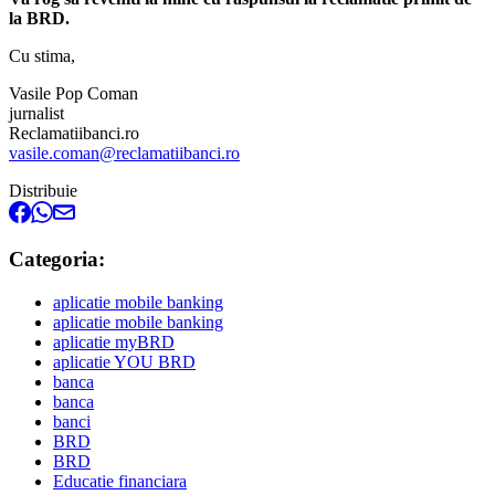
la BRD.
Cu stima,
Vasile Pop Coman
jurnalist
Reclamatiibanci.ro
vasile.coman@reclamatiibanci.ro
Distribuie
Categoria:
aplicatie mobile banking
aplicatie mobile banking
aplicatie myBRD
aplicatie YOU BRD
banca
banca
banci
BRD
BRD
Educatie financiara