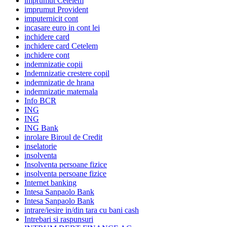
imprumut Cetelem
imprumut Provident
imputernicit cont
incasare euro in cont lei
inchidere card
inchidere card Cetelem
inchidere cont
indemnizatie copii
Indemnizatie crestere copil
indemnizatie de hrana
indemnizatie maternala
Info BCR
ING
ING
ING Bank
inrolare Biroul de Credit
inselatorie
insolventa
Insolventa persoane fizice
insolventa persoane fizice
Internet banking
Intesa Sanpaolo Bank
Intesa Sanpaolo Bank
intrare/iesire in/din tara cu bani cash
Intrebari si raspunsuri