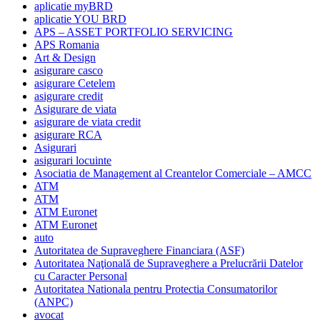
aplicatie myBRD
aplicatie YOU BRD
APS – ASSET PORTFOLIO SERVICING
APS Romania
Art & Design
asigurare casco
asigurare Cetelem
asigurare credit
Asigurare de viata
asigurare de viata credit
asigurare RCA
Asigurari
asigurari locuinte
Asociatia de Management al Creantelor Comerciale – AMCC
ATM
ATM
ATM Euronet
ATM Euronet
auto
Autoritatea de Supraveghere Financiara (ASF)
Autoritatea Naţională de Supraveghere a Prelucrării Datelor
cu Caracter Personal
Autoritatea Nationala pentru Protectia Consumatorilor
(ANPC)
avocat