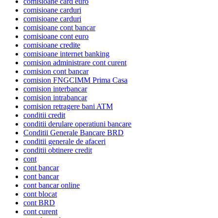
comisioane card euro
comisioane carduri
comisioane carduri
comisioane cont bancar
comisioane cont euro
comisioane credite
comisioane internet banking
comision administrare cont curent
comision cont bancar
comision FNGCIMM Prima Casa
comision interbancar
comision intrabancar
comision retragere bani ATM
conditii credit
conditii derulare operatiuni bancare
Conditii Generale Bancare BRD
conditii generale de afaceri
conditii obtinere credit
cont
cont bancar
cont bancar
cont bancar online
cont blocat
cont BRD
cont curent