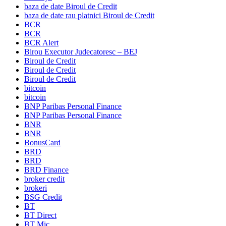
baza de date Biroul de Credit
baza de date rau platnici Biroul de Credit
BCR
BCR
BCR Alert
Birou Executor Judecatoresc – BEJ
Biroul de Credit
Biroul de Credit
Biroul de Credit
bitcoin
bitcoin
BNP Paribas Personal Finance
BNP Paribas Personal Finance
BNR
BNR
BonusCard
BRD
BRD
BRD Finance
broker credit
brokeri
BSG Credit
BT
BT Direct
BT Mic