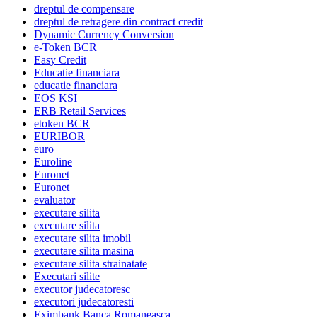
dreptul de compensare
dreptul de retragere din contract credit
Dynamic Currency Conversion
e-Token BCR
Easy Credit
Educatie financiara
educatie financiara
EOS KSI
ERB Retail Services
etoken BCR
EURIBOR
euro
Euroline
Euronet
Euronet
evaluator
executare silita
executare silita
executare silita imobil
executare silita masina
executare silita strainatate
Executari silite
executor judecatoresc
executori judecatoresti
Eximbank Banca Romaneasca