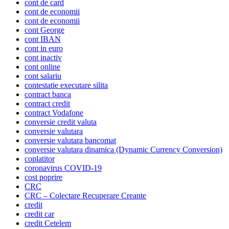
cont de card
cont de economii
cont de economii
cont George
cont IBAN
cont in euro
cont inactiv
cont online
cont salariu
contestatie executare silita
contract banca
contract credit
contract Vodafone
conversie credit valuta
conversie valutara
conversie valutara bancomat
conversie valutara dinamica (Dynamic Currency Conversion)
coplatitor
coronavirus COVID-19
cost poprire
CRC
CRC – Colectare Recuperare Creante
credit
credit car
credit Cetelem