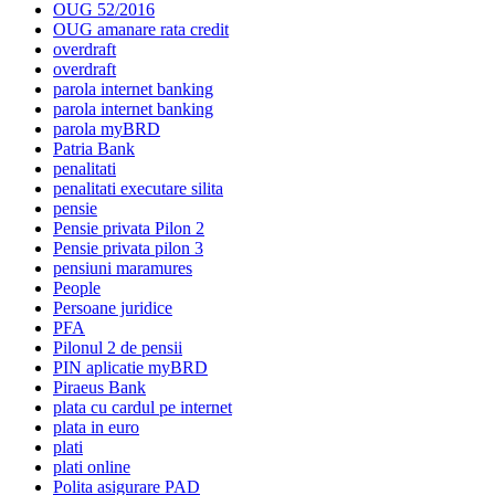
OUG 52/2016
OUG amanare rata credit
overdraft
overdraft
parola internet banking
parola internet banking
parola myBRD
Patria Bank
penalitati
penalitati executare silita
pensie
Pensie privata Pilon 2
Pensie privata pilon 3
pensiuni maramures
People
Persoane juridice
PFA
Pilonul 2 de pensii
PIN aplicatie myBRD
Piraeus Bank
plata cu cardul pe internet
plata in euro
plati
plati online
Polita asigurare PAD