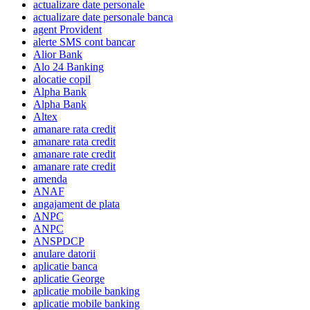
actualizare date personale
actualizare date personale banca
agent Provident
alerte SMS cont bancar
Alior Bank
Alo 24 Banking
alocatie copil
Alpha Bank
Alpha Bank
Altex
amanare rata credit
amanare rata credit
amanare rate credit
amanare rate credit
amenda
ANAF
angajament de plata
ANPC
ANPC
ANSPDCP
anulare datorii
aplicatie banca
aplicatie George
aplicatie mobile banking
aplicatie mobile banking