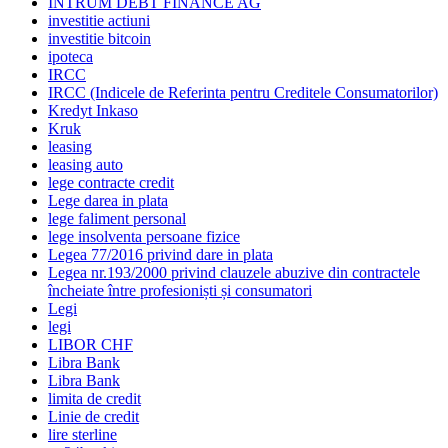
INTRUM DEBT FINANCE AG
investitie actiuni
investitie bitcoin
ipoteca
IRCC
IRCC (Indicele de Referinta pentru Creditele Consumatorilor)
Kredyt Inkaso
Kruk
leasing
leasing auto
lege contracte credit
Lege darea in plata
lege faliment personal
lege insolventa persoane fizice
Legea 77/2016 privind dare in plata
Legea nr.193/2000 privind clauzele abuzive din contractele
încheiate între profesioniști și consumatori
Legi
legi
LIBOR CHF
Libra Bank
Libra Bank
limita de credit
Linie de credit
lire sterline