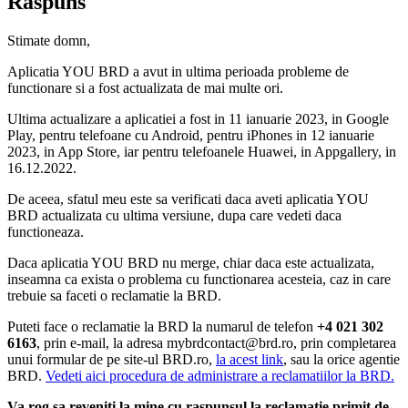
Raspuns
Stimate domn,
Aplicatia YOU BRD a avut in ultima perioada probleme de
functionare si a fost actualizata de mai multe ori.
Ultima actualizare a aplicatiei a fost in 11 ianuarie 2023, in Google
Play, pentru telefoane cu Android, pentru iPhones in 12 ianuarie
2023, in App Store, iar pentru telefoanele Huawei, in Appgallery, in
16.12.2022.
De aceea, sfatul meu este sa verificati daca aveti aplicatia YOU
BRD actualizata cu ultima versiune, dupa care vedeti daca
functioneaza.
Daca aplicatia YOU BRD nu merge, chiar daca este actualizata,
inseamna ca exista o problema cu functionarea acesteia, caz in care
trebuie sa faceti o reclamatie la BRD.
Puteti face o reclamatie la BRD la numarul de telefon
+4 021 302
6163
, prin e-mail, la adresa mybrdcontact@brd.ro, prin completarea
unui formular de pe site-ul BRD.ro,
la acest link
, sau la orice agentie
BRD.
Vedeti aici procedura de administrare a reclamatiilor la BRD.
Va rog sa reveniti la mine cu raspunsul la reclamatie primit de