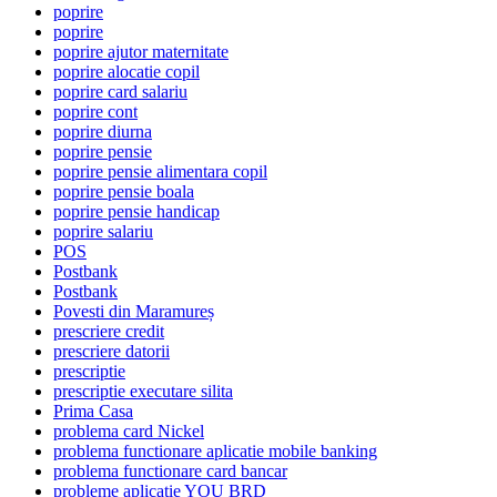
poprire
poprire
poprire ajutor maternitate
poprire alocatie copil
poprire card salariu
poprire cont
poprire diurna
poprire pensie
poprire pensie alimentara copil
poprire pensie boala
poprire pensie handicap
poprire salariu
POS
Postbank
Postbank
Povesti din Maramureș
prescriere credit
prescriere datorii
prescriptie
prescriptie executare silita
Prima Casa
problema card Nickel
problema functionare aplicatie mobile banking
problema functionare card bancar
probleme aplicatie YOU BRD