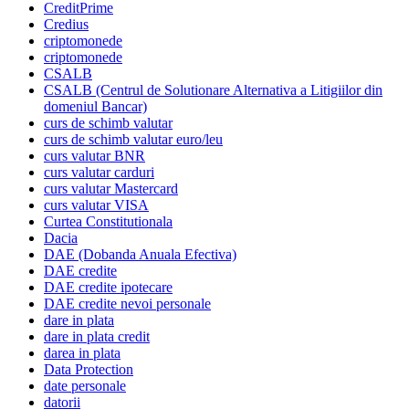
CreditPrime
Credius
criptomonede
criptomonede
CSALB
CSALB (Centrul de Solutionare Alternativa a Litigiilor din
domeniul Bancar)
curs de schimb valutar
curs de schimb valutar euro/leu
curs valutar BNR
curs valutar carduri
curs valutar Mastercard
curs valutar VISA
Curtea Constitutionala
Dacia
DAE (Dobanda Anuala Efectiva)
DAE credite
DAE credite ipotecare
DAE credite nevoi personale
dare in plata
dare in plata credit
darea in plata
Data Protection
date personale
datorii