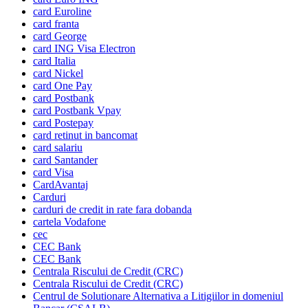
card Euroline
card franta
card George
card ING Visa Electron
card Italia
card Nickel
card One Pay
card Postbank
card Postbank Vpay
card Postepay
card retinut in bancomat
card salariu
card Santander
card Visa
CardAvantaj
Carduri
carduri de credit in rate fara dobanda
cartela Vodafone
cec
CEC Bank
CEC Bank
Centrala Riscului de Credit (CRC)
Centrala Riscului de Credit (CRC)
Centrul de Solutionare Alternativa a Litigiilor in domeniul