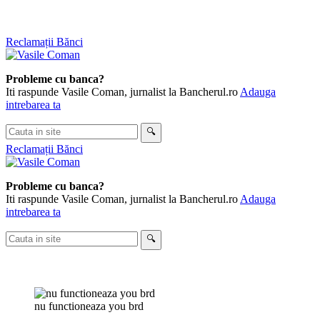
Skip
Reclamații Bănci
to
content
Probleme cu banca?
Iti raspunde Vasile Coman, jurnalist la Bancherul.ro
Adauga
intrebarea ta
Cauta
🔍
in
Reclamații Bănci
site
Probleme cu banca?
Iti raspunde Vasile Coman, jurnalist la Bancherul.ro
Adauga
intrebarea ta
Cauta
🔍
in
site
nu functioneaza you brd