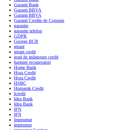
Garanti Bank
Garanti BBVA
Garanti BBVA
Garanti Credite de Consum
garantie
garantie telefon
GDPR
George BCR
girant
girant credit
grad de indatorare credit
hartuire recuperatori
Home Bank
Hora Credit
Hora Credit
HSBC
Humanik Credit
Icredit
Idea Bank
Idea Bank
IFN
IFN
Imprumut
imprumut