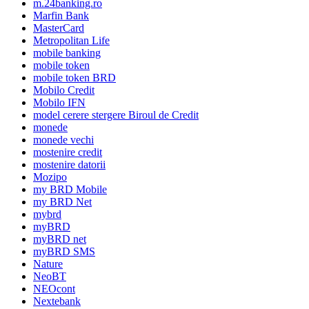
m.24banking.ro
Marfin Bank
MasterCard
Metropolitan Life
mobile banking
mobile token
mobile token BRD
Mobilo Credit
Mobilo IFN
model cerere stergere Biroul de Credit
monede
monede vechi
mostenire credit
mostenire datorii
Mozipo
my BRD Mobile
my BRD Net
mybrd
myBRD
myBRD net
myBRD SMS
Nature
NeoBT
NEOcont
Nextebank