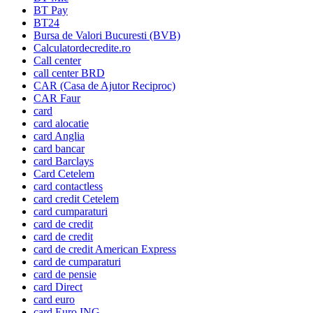
BT Pay
BT24
Bursa de Valori Bucuresti (BVB)
Calculatordecredite.ro
Call center
call center BRD
CAR (Casa de Ajutor Reciproc)
CAR Faur
card
card alocatie
card Anglia
card bancar
card Barclays
Card Cetelem
card contactless
card credit Cetelem
card cumparaturi
card de credit
card de credit
card de credit American Express
card de cumparaturi
card de pensie
card Direct
card euro
card Euro ING