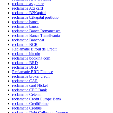
reclamatie asigurare
reclamatie Axi card
reclamatie B2Kapital
reclamatie b2kapital portfolio
reclamatie banca
reclamatie banca
reclamatie Banca Romaneasca
reclamatie Banca Transilvania
reclamatie Bancpost
reclamatie BCR
Reclamatie Biroul de Credit
reclamatie bitcoin
reclamatie booking.com
reclamatie BRD
reclamatie BRD
Reclamatie BRD Finance
reclamatie broker credit
reclamatie CAR
reclamatie card Nickel
reclamatie CEC Bank
reclamatie Cetelem
reclamatie Credit Europe Bank
reclamatie CreditPrime
reclamatie Credius
reclamatie Debt Collection Agency