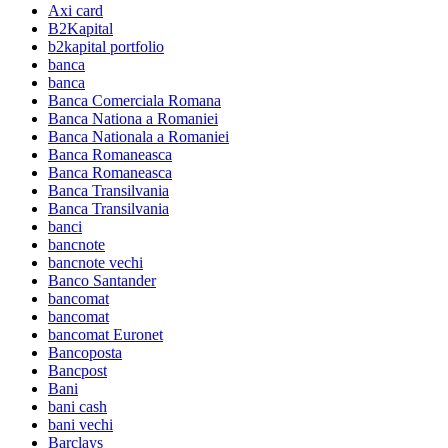
Axi card
B2Kapital
b2kapital portfolio
banca
banca
Banca Comerciala Romana
Banca Nationa a Romaniei
Banca Nationala a Romaniei
Banca Romaneasca
Banca Romaneasca
Banca Transilvania
Banca Transilvania
banci
bancnote
bancnote vechi
Banco Santander
bancomat
bancomat
bancomat Euronet
Bancoposta
Bancpost
Bani
bani cash
bani vechi
Barclays