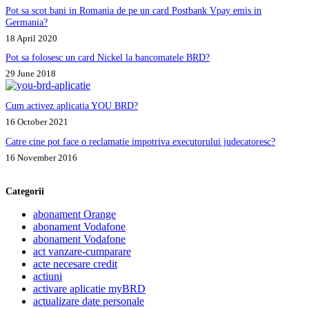
Pot sa scot bani in Romania de pe un card Postbank Vpay emis in
Germania?
18 April 2020
Pot sa folosesc un card Nickel la bancomatele BRD?
29 June 2018
Cum activez aplicatia YOU BRD?
16 October 2021
Catre cine pot face o reclamatie impotriva executorului judecatoresc?
16 November 2016
Categorii
abonament Orange
abonament Vodafone
abonament Vodafone
act vanzare-cumparare
acte necesare credit
actiuni
activare aplicatie myBRD
actualizare date personale