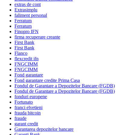
extras de cont
Extrasimplu
faliment personal
Ferratum
Ferratum
Finopro IFN
firma recuperare creante
First Bank
First Bank
Flanco
flexcredit ifn
FNGCIMM
FNGCIMM
Fond garantare
Fond garantare credite Prima Casa
Fondul de Garantare a Depozitelor Bancare (FGDB)
Fondul de Garantare a Depozitelor Bancare (FGDB)
fonduri europene
Fortunato
franci elvetieni
frauda bitcoin
fraude
garant credit
Garantarea depozitelor bancare
Garanti Bank