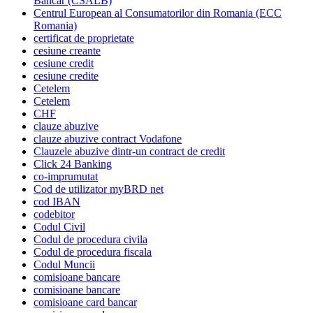
Bancar (CSALB)
Centrul European al Consumatorilor din Romania (ECC
Romania)
certificat de proprietate
cesiune creante
cesiune credit
cesiune credite
Cetelem
Cetelem
CHF
clauze abuzive
clauze abuzive contract Vodafone
Clauzele abuzive dintr-un contract de credit
Click 24 Banking
co-imprumutat
Cod de utilizator myBRD net
cod IBAN
codebitor
Codul Civil
Codul de procedura civila
Codul de procedura fiscala
Codul Muncii
comisioane bancare
comisioane bancare
comisioane card bancar