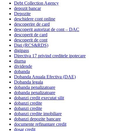
Debt Collection Agency
depozit bancar
Depozite
deschidere cont online
descoperire de card
descoperit autorizat de cont – DAC
descoperit de card
descoperit de cont
Digi (RCS&RDS)
digipass
Directiva 17 privind creditele ipotecare
diurna
dividende
dobanda
Dobanda Anuala Efectiva (DAE)
Dobanda legala
dobanda penalizatoare
dobanda penalizatoare
dobanzi credit executat silit
dobanzi credite
dobanzi credite
dobanzi credite imobiliare
dobanzi depozite bancare
documente refinantare credit
dosar credit