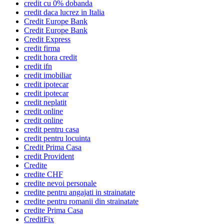
credit cu 0% dobanda
credit daca lucrez in Italia
Credit Europe Bank
Credit Europe Bank
Credit Express
credit firma
credit hora credit
credit ifn
credit imobiliar
credit ipotecar
credit ipotecar
credit neplatit
credit online
credit online
credit pentru casa
credit pentru locuinta
Credit Prima Casa
credit Provident
Credite
credite CHF
credite nevoi personale
credite pentru angajati in strainatate
credite pentru romanii din strainatate
credite Prima Casa
CreditFix