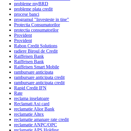
probleme myBRD
probleme plata credit
procese banci
programul "Investeste in tine"
Protectia Consumatorilor
protectia consumatorilor
Provident
Provident
Rabon Credit Solutions
radiere Biroul de Credit
Raiffeisen Bank
Raiffeisen Bank
Raiffeisen Smart Mobile
rambursare anticipata
rambursare anticipata credit
rambursare anticipata credit
Rapid Credit IFN
Rate
reclama inselatoare
Reclamati Axi card
reclamatie Alior Bank
reclamatie Altex
reclamatie amanare rate credit
reclamatie ANPC/OPC
reclamatie APS Holding