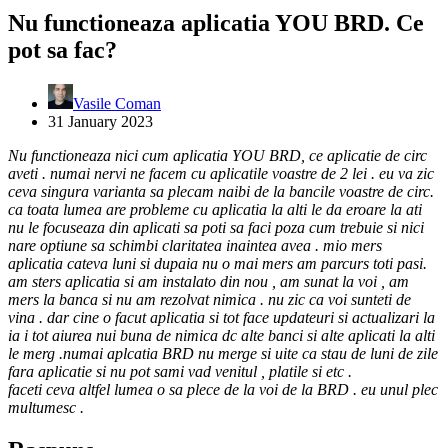
Nu functioneaza aplicatia YOU BRD. Ce
pot sa fac?
Vasile Coman
31 January 2023
Nu functioneaza nici cum aplicatia YOU BRD, ce aplicatie de circ
aveti . numai nervi ne facem cu aplicatile voastre de 2 lei . eu va zic
ceva singura varianta sa plecam naibi de la bancile voastre de circ.
ca toata lumea are probleme cu aplicatia la alti le da eroare la ati
nu le focuseaza din aplicati sa poti sa faci poza cum trebuie si nici
nare optiune sa schimbi claritatea inaintea avea . mio mers
aplicatia cateva luni si dupaia nu o mai mers am parcurs toti pasi.
am sters aplicatia si am instalato din nou , am sunat la voi , am
mers la banca si nu am rezolvat nimica . nu zic ca voi sunteti de
vina . dar cine o facut aplicatia si tot face updateuri si actualizari la
ia i tot aiurea nui buna de nimica dc alte banci si alte aplicati la alti
le merg .numai aplcatia BRD nu merge si uite ca stau de luni de zile
fara aplicatie si nu pot sami vad venitul , platile si etc .
faceti ceva altfel lumea o sa plece de la voi de la BRD . eu unul plec
multumesc .