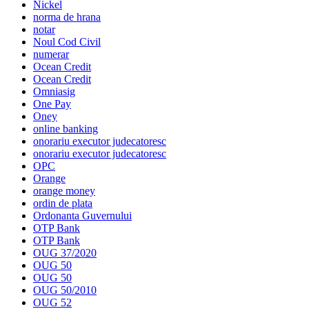
Nickel
norma de hrana
notar
Noul Cod Civil
numerar
Ocean Credit
Ocean Credit
Omniasig
One Pay
Oney
online banking
onorariu executor judecatoresc
onorariu executor judecatoresc
OPC
Orange
orange money
ordin de plata
Ordonanta Guvernului
OTP Bank
OTP Bank
OUG 37/2020
OUG 50
OUG 50
OUG 50/2010
OUG 52