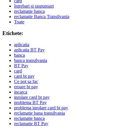
card
Intrebari si raspunsuri
reclamatie banca
reclamatie Banca Transilvania
Toate
Etichete:
aplicatia
aplicatia BT Pay
banca
banca transilvania
BT Pay
card
card bt pay
Ce pot sa fac
eroare bt pay
incarca
inrolare card bt pay
problema BT Pay
problema inrolare card bt pay
reclamatie bana transilvania
reclamatie banca
reclamatie BT Pay