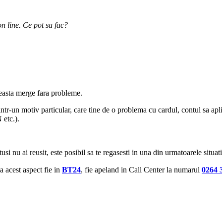
on line. Ce pot sa fac?
ceasta merge fara probleme.
ntr-un motiv particular, care tine de o problema cu cardul, contul sa ap
 etc.).
usi nu ai reusit, este posibil sa te regasesti in una din urmatoarele situati
a acest aspect fie in
BT24
, fie apeland in Call Center la numarul
0264 