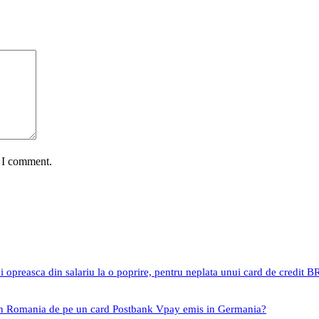
e I comment.
i opreasca din salariu la o poprire, pentru neplata unui card de credit 
 in Romania de pe un card Postbank Vpay emis in Germania?