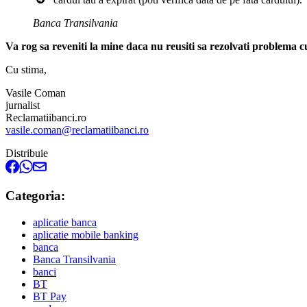
Banca Transilvania
Va rog sa reveniti la mine daca nu reusiti sa rezolvati problema
Cu stima,
Vasile Coman
jurnalist
Reclamatiibanci.ro
vasile.coman@reclamatiibanci.ro
Distribuie
Categoria:
aplicatie banca
aplicatie mobile banking
banca
Banca Transilvania
banci
BT
BT Pay