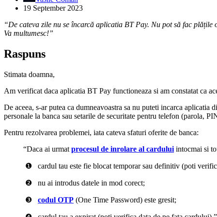
19 September 2023
“De cateva zile nu se încarcă aplicatia BT Pay. Nu pot să fac plățile 
Va multumesc!”
Raspuns
Stimata doamna,
Am verificat daca aplicatia BT Pay functioneaza si am constatat ca a
De aceea, s-ar putea ca dumneavoastra sa nu puteti incarca aplicatia di
personale la banca sau setarile de securitate pentru telefon (parola, PIN
Pentru rezolvarea problemei, iata cateva sfaturi oferite de banca:
“Daca ai urmat
procesul de inrolare al cardului
intocmai si tot
❶⠀cardul tau este fie blocat temporar sau definitiv (poti verific
❷⠀nu ai introdus datele in mod corect;
❸⠀
codul OTP
(One Time Password) este gresit;
❹⠀cardul tau a expirat (poti verifica data de pe fata cardului).”