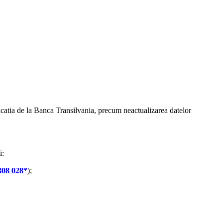
licatia de la Banca Transilvania, precum neactualizarea datelor
i:
308 028
*
);