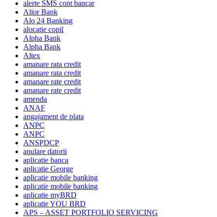
alerte SMS cont bancar
Alior Bank
Alo 24 Banking
alocatie copil
Alpha Bank
Alpha Bank
Altex
amanare rata credit
amanare rata credit
amanare rate credit
amanare rate credit
amenda
ANAF
angajament de plata
ANPC
ANPC
ANSPDCP
anulare datorii
aplicatie banca
aplicatie George
aplicatie mobile banking
aplicatie mobile banking
aplicatie myBRD
aplicatie YOU BRD
APS – ASSET PORTFOLIO SERVICING