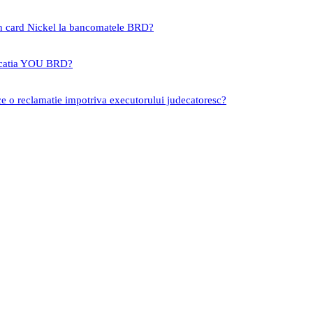
un card Nickel la bancomatele BRD?
icatia YOU BRD?
ce o reclamatie impotriva executorului judecatoresc?