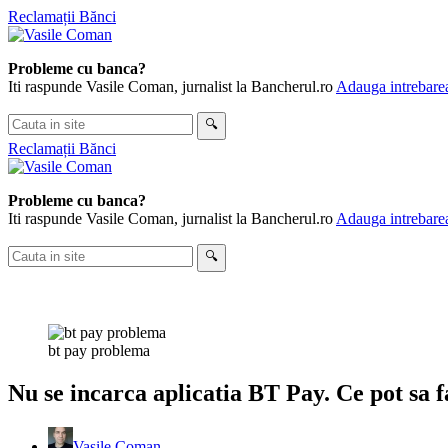
Skip
Reclamații Bănci
to
content
Probleme cu banca?
Iti raspunde Vasile Coman, jurnalist la Bancherul.ro
Adauga intrebarea
Cauta
🔍
in
Reclamații Bănci
site
Probleme cu banca?
Iti raspunde Vasile Coman, jurnalist la Bancherul.ro
Adauga intrebarea
Cauta
🔍
in
site
bt pay problema
Nu se incarca aplicatia BT Pay. Ce pot sa 
Vasile Coman