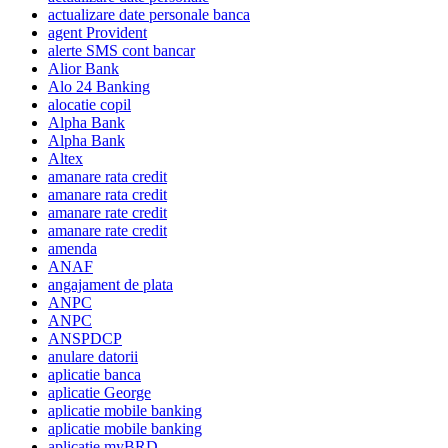
actualizare date personale banca
agent Provident
alerte SMS cont bancar
Alior Bank
Alo 24 Banking
alocatie copil
Alpha Bank
Alpha Bank
Altex
amanare rata credit
amanare rata credit
amanare rate credit
amanare rate credit
amenda
ANAF
angajament de plata
ANPC
ANPC
ANSPDCP
anulare datorii
aplicatie banca
aplicatie George
aplicatie mobile banking
aplicatie mobile banking
aplicatie myBRD