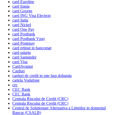
card Euroline
card franta
card George
card ING Visa Electron
card Italia
card Nickel
card One Pay
card Postbank
card Postbank Vpay
card Postepay
card retinut in bancomat
card salariu
card Santander
card Visa
CardAvantaj
Carduri
carduri de credit in rate fara dobanda
cartela Vodafone
cec
CEC Bank
CEC Bank
Centrala Riscului de Credit (CRC)
Centrala Riscului de Credit (CRC)
Centrul de Solutionare Alternativa a Litigiilor in domeniul
Bancar (CSALB)