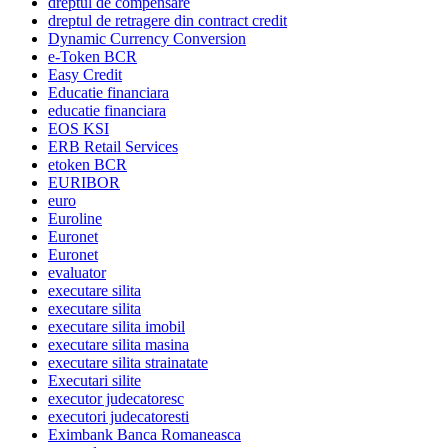
dreptul de compensare
dreptul de retragere din contract credit
Dynamic Currency Conversion
e-Token BCR
Easy Credit
Educatie financiara
educatie financiara
EOS KSI
ERB Retail Services
etoken BCR
EURIBOR
euro
Euroline
Euronet
Euronet
evaluator
executare silita
executare silita
executare silita imobil
executare silita masina
executare silita strainatate
Executari silite
executor judecatoresc
executori judecatoresti
Eximbank Banca Romaneasca