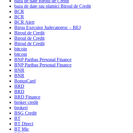
baza de date Biroul de Credit
baza de date rau platnici Biroul de Credit
BCR
BCR
BCR Alert
Birou Executor Judecatoresc – BEJ
Biroul de Credit
Biroul de Credit
Biroul de Credit
bitcoin
bitcoin
BNP Paribas Personal Finance
BNP Paribas Personal Finance
BNR
BNR
BonusCard
BRD
BRD
BRD Finance
broker credit
brokeri
BSG Credit
BT
BT Direct
BT Mic