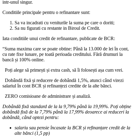
intr-unul singur.
Conditiile principale pentru o refinantare sunt:
Sa va incadrati cu veniturile la suma pe care o doriti;
Sa nu figurati cu restante in Biroul de Credit.
Iata conditiile unui credit de refinantare, publicate de BCR:
“Suma maxima care se poate obtine: Până la 13.000 de lei în cont,
cu rate fixe lunare, pe toată perioada creditului. Fără drumuri la
bancă și 100% online.
Poți alege să primești și extra cash, să îi folosești așa cum vrei.
Dobândă fixă și reducere de dobândă 1,5%, atunci când virezi
salariul în cont BCR și refinanțezi credite de la alte bănci.
ZERO comisioane de administrare și analiză.
Dobândă fixă standard de la la 9,79% până la 19,99%. Poți obține
dobândă fixă de la 7,79% până la 17,99% deoarece ai reduceri la
dobândă, când optezi pentru:
salariu sau pensie încasate la BCR și refinanțare credit de la
alte bănci (1,5 pp)