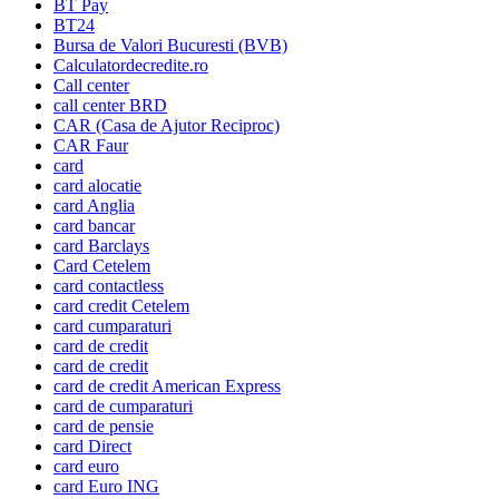
BT Pay
BT24
Bursa de Valori Bucuresti (BVB)
Calculatordecredite.ro
Call center
call center BRD
CAR (Casa de Ajutor Reciproc)
CAR Faur
card
card alocatie
card Anglia
card bancar
card Barclays
Card Cetelem
card contactless
card credit Cetelem
card cumparaturi
card de credit
card de credit
card de credit American Express
card de cumparaturi
card de pensie
card Direct
card euro
card Euro ING