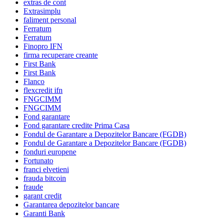
extras de cont
Extrasimplu
faliment personal
Ferratum
Ferratum
Finopro IFN
firma recuperare creante
First Bank
First Bank
Flanco
flexcredit ifn
FNGCIMM
FNGCIMM
Fond garantare
Fond garantare credite Prima Casa
Fondul de Garantare a Depozitelor Bancare (FGDB)
Fondul de Garantare a Depozitelor Bancare (FGDB)
fonduri europene
Fortunato
franci elvetieni
frauda bitcoin
fraude
garant credit
Garantarea depozitelor bancare
Garanti Bank