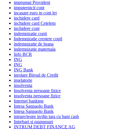
imprumut Provident
imputernicit cont
incasare euro in cont lei
inchidere card
inchidere card Cetelem
inchidere cont
indemnizatie copii
Indemnizatie crestere copil
indemnizatie de hrana
indemnizatie maternala
Info BCR
ING
ING
ING Bank
inrolare Biroul de Credit
inselatorie
insolventa
Insolventa persoane fizice
insolventa persoane fizice
Internet banking
Intesa Sanpaolo Bank
Intesa Sanpaolo Bank
intrare/iesire in/din tara cu bani cash
Intrebari si raspunsuri
INTRUM DEBT FINANCE AG