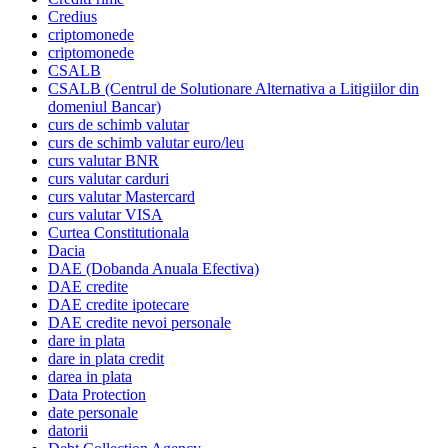
Credius
criptomonede
criptomonede
CSALB
CSALB (Centrul de Solutionare Alternativa a Litigiilor din
domeniul Bancar)
curs de schimb valutar
curs de schimb valutar euro/leu
curs valutar BNR
curs valutar carduri
curs valutar Mastercard
curs valutar VISA
Curtea Constitutionala
Dacia
DAE (Dobanda Anuala Efectiva)
DAE credite
DAE credite ipotecare
DAE credite nevoi personale
dare in plata
dare in plata credit
darea in plata
Data Protection
date personale
datorii