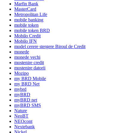
Marfin Bank
MasterCard
Metropolitan Life
mobile banking
mobile token
mobile token BRD
Mobilo Credit
Mobilo IFN
model cerere stergere Biroul de Credit
monede
monede vechi
mostenire credit
mostenire datorii
Mozipo
my BRD Mobile
my BRD Net
mybrd
myBRD
myBRD net
myBRD SMS
Nature
NeoBT
NEOcont
Nextebank
Nickel