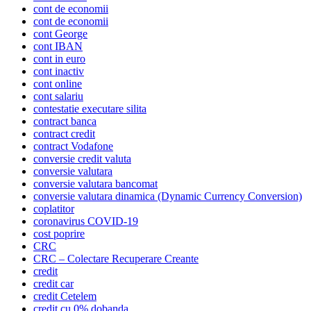
cont de economii
cont de economii
cont George
cont IBAN
cont in euro
cont inactiv
cont online
cont salariu
contestatie executare silita
contract banca
contract credit
contract Vodafone
conversie credit valuta
conversie valutara
conversie valutara bancomat
conversie valutara dinamica (Dynamic Currency Conversion)
coplatitor
coronavirus COVID-19
cost poprire
CRC
CRC – Colectare Recuperare Creante
credit
credit car
credit Cetelem
credit cu 0% dobanda