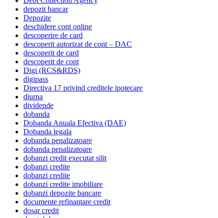
Debt Collection Agency
depozit bancar
Depozite
deschidere cont online
descoperire de card
descoperit autorizat de cont – DAC
descoperit de card
descoperit de cont
Digi (RCS&RDS)
digipass
Directiva 17 privind creditele ipotecare
diurna
dividende
dobanda
Dobanda Anuala Efectiva (DAE)
Dobanda legala
dobanda penalizatoare
dobanda penalizatoare
dobanzi credit executat silit
dobanzi credite
dobanzi credite
dobanzi credite imobiliare
dobanzi depozite bancare
documente refinantare credit
dosar credit