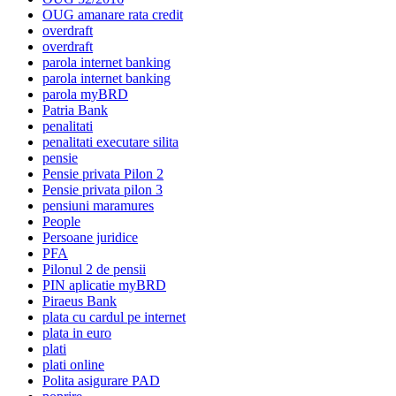
OUG amanare rata credit
overdraft
overdraft
parola internet banking
parola internet banking
parola myBRD
Patria Bank
penalitati
penalitati executare silita
pensie
Pensie privata Pilon 2
Pensie privata pilon 3
pensiuni maramures
People
Persoane juridice
PFA
Pilonul 2 de pensii
PIN aplicatie myBRD
Piraeus Bank
plata cu cardul pe internet
plata in euro
plati
plati online
Polita asigurare PAD