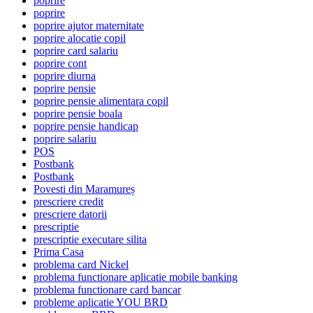
poprire
poprire
poprire ajutor maternitate
poprire alocatie copil
poprire card salariu
poprire cont
poprire diurna
poprire pensie
poprire pensie alimentara copil
poprire pensie boala
poprire pensie handicap
poprire salariu
POS
Postbank
Postbank
Povesti din Maramureș
prescriere credit
prescriere datorii
prescriptie
prescriptie executare silita
Prima Casa
problema card Nickel
problema functionare aplicatie mobile banking
problema functionare card bancar
probleme aplicatie YOU BRD