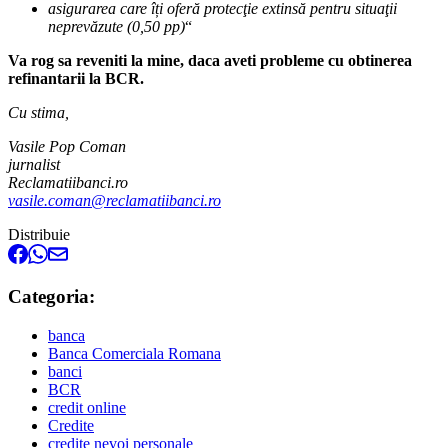
asigurarea care îți oferă protecţie extinsă pentru situaţii
neprevăzute (0,50 pp)
“
Va rog sa reveniti la mine, daca aveti probleme cu obtinerea
refinantarii la BCR.
Cu stima,
Vasile Pop Coman
jurnalist
Reclamatiibanci.ro
vasile.coman@reclamatiibanci.ro
Distribuie
Categoria:
banca
Banca Comerciala Romana
banci
BCR
credit online
Credite
credite nevoi personale