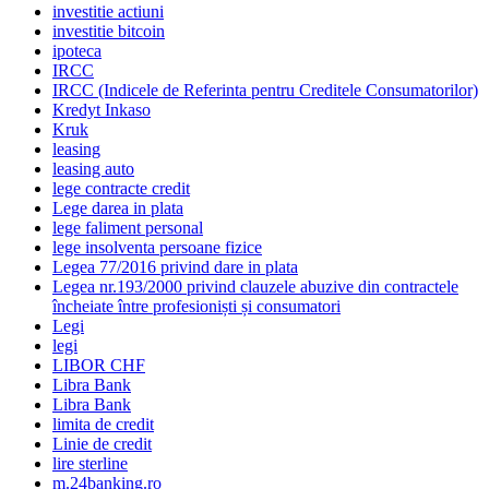
investitie actiuni
investitie bitcoin
ipoteca
IRCC
IRCC (Indicele de Referinta pentru Creditele Consumatorilor)
Kredyt Inkaso
Kruk
leasing
leasing auto
lege contracte credit
Lege darea in plata
lege faliment personal
lege insolventa persoane fizice
Legea 77/2016 privind dare in plata
Legea nr.193/2000 privind clauzele abuzive din contractele
încheiate între profesioniști și consumatori
Legi
legi
LIBOR CHF
Libra Bank
Libra Bank
limita de credit
Linie de credit
lire sterline
m.24banking.ro