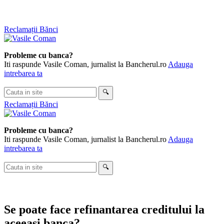
Skip
Reclamații Bănci
to
content
Probleme cu banca?
Iti raspunde Vasile Coman, jurnalist la Bancherul.ro
Adauga
intrebarea ta
Cauta
🔍
in
Reclamații Bănci
site
Probleme cu banca?
Iti raspunde Vasile Coman, jurnalist la Bancherul.ro
Adauga
intrebarea ta
Cauta
🔍
in
site
Se poate face refinantarea creditului la
aceeasi banca?