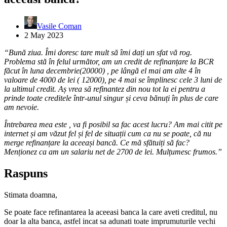
Vasile Coman
2 May 2023
“Bună ziua. Îmi doresc tare mult să îmi dați un sfat vă rog.
Problema stă în felul următor, am un credit de refinanțare la BCR
făcut în luna decembrie(20000) , pe lângă el mai am alte 4 în
valoare de 4000 de lei ( 12000), pe 4 mai se împlinesc cele 3 luni de
la ultimul credit. Aș vrea să refinantez din nou tot la ei pentru a
prinde toate creditele într-unul singur și ceva bănuți în plus de care
am nevoie.
Întrebarea mea este , va fi posibil sa fac acest lucru? Am mai citit pe
internet și am văzut fel și fel de situații cum ca nu se poate, că nu
merge refinanțare la aceeași bancă. Ce mă sfătuiți să fac?
Menționez ca am un salariu net de 2700 de lei. Mulțumesc frumos.”
Raspuns
Stimata doamna,
Se poate face refinantarea la aceeasi banca la care aveti creditul, nu
doar la alta banca, astfel incat sa adunati toate imprumuturile vechi