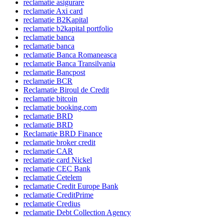
reclamatie asigurare
reclamatie Axi card
reclamatie B2Kapital
reclamatie b2kapital portfolio
reclamatie banca
reclamatie banca
reclamatie Banca Romaneasca
reclamatie Banca Transilvania
reclamatie Bancpost
reclamatie BCR
Reclamatie Biroul de Credit
reclamatie bitcoin
reclamatie booking.com
reclamatie BRD
reclamatie BRD
Reclamatie BRD Finance
reclamatie broker credit
reclamatie CAR
reclamatie card Nickel
reclamatie CEC Bank
reclamatie Cetelem
reclamatie Credit Europe Bank
reclamatie CreditPrime
reclamatie Credius
reclamatie Debt Collection Agency