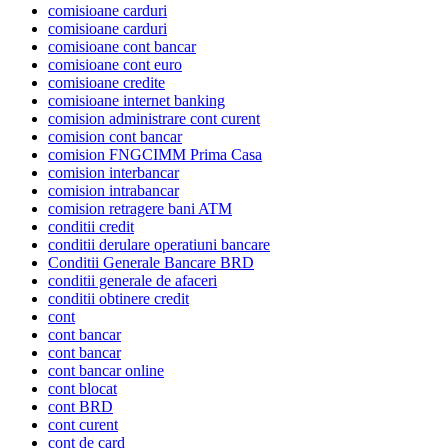
comisioane carduri
comisioane carduri
comisioane cont bancar
comisioane cont euro
comisioane credite
comisioane internet banking
comision administrare cont curent
comision cont bancar
comision FNGCIMM Prima Casa
comision interbancar
comision intrabancar
comision retragere bani ATM
conditii credit
conditii derulare operatiuni bancare
Conditii Generale Bancare BRD
conditii generale de afaceri
conditii obtinere credit
cont
cont bancar
cont bancar
cont bancar online
cont blocat
cont BRD
cont curent
cont de card