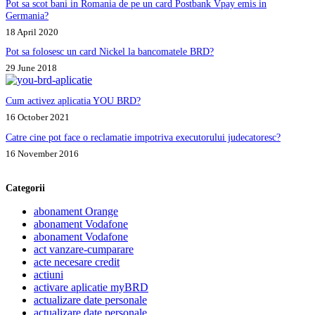
Pot sa scot bani in Romania de pe un card Postbank Vpay emis in
Germania?
18 April 2020
Pot sa folosesc un card Nickel la bancomatele BRD?
29 June 2018
Cum activez aplicatia YOU BRD?
16 October 2021
Catre cine pot face o reclamatie impotriva executorului judecatoresc?
16 November 2016
Categorii
abonament Orange
abonament Vodafone
abonament Vodafone
act vanzare-cumparare
acte necesare credit
actiuni
activare aplicatie myBRD
actualizare date personale
actualizare date personale