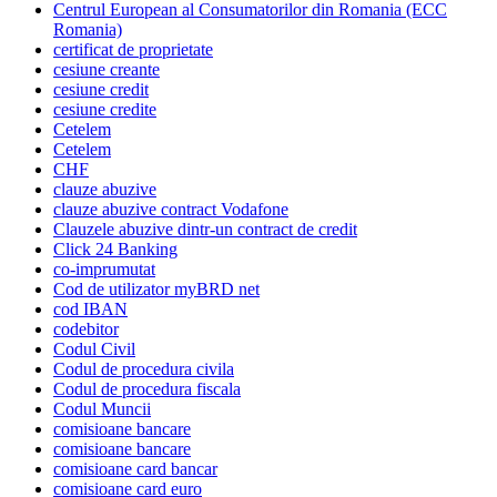
Centrul European al Consumatorilor din Romania (ECC
Romania)
certificat de proprietate
cesiune creante
cesiune credit
cesiune credite
Cetelem
Cetelem
CHF
clauze abuzive
clauze abuzive contract Vodafone
Clauzele abuzive dintr-un contract de credit
Click 24 Banking
co-imprumutat
Cod de utilizator myBRD net
cod IBAN
codebitor
Codul Civil
Codul de procedura civila
Codul de procedura fiscala
Codul Muncii
comisioane bancare
comisioane bancare
comisioane card bancar
comisioane card euro