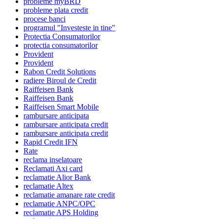
probleme myBRD
probleme plata credit
procese banci
programul "Investeste in tine"
Protectia Consumatorilor
protectia consumatorilor
Provident
Provident
Rabon Credit Solutions
radiere Biroul de Credit
Raiffeisen Bank
Raiffeisen Bank
Raiffeisen Smart Mobile
rambursare anticipata
rambursare anticipata credit
rambursare anticipata credit
Rapid Credit IFN
Rate
reclama inselatoare
Reclamati Axi card
reclamatie Alior Bank
reclamatie Altex
reclamatie amanare rate credit
reclamatie ANPC/OPC
reclamatie APS Holding