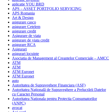
aplicatie YOU BRD
APS – ASSET PORTFOLIO SERVICING
APS Romania
Art & Design
asigurare casco
asigurare Cetelem
asigurare credit
Asigurare de viata
asigurare de viata credit
asigurare RCA
Asigurari
asigurari locuinte
Asociatia de Management al Creantelor Comerciale – AMCC
ATM
ATM
ATM Euronet
ATM Euronet
auto
Autoritatea de Supraveghere Financiara (ASF)
Autoritatea Naţională de Supraveghere a Prelucrării Datelor
cu Caracter Personal
Autoritatea Nationala pentru Protectia Consumatorilor
(ANPC)
avocat