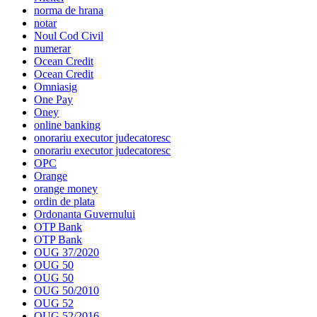
norma de hrana
notar
Noul Cod Civil
numerar
Ocean Credit
Ocean Credit
Omniasig
One Pay
Oney
online banking
onorariu executor judecatoresc
onorariu executor judecatoresc
OPC
Orange
orange money
ordin de plata
Ordonanta Guvernului
OTP Bank
OTP Bank
OUG 37/2020
OUG 50
OUG 50
OUG 50/2010
OUG 52
OUG 52/2016