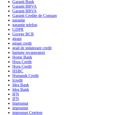
Garanti Bank
Garanti BBVA
Garanti BBVA
Garanti Credite de Consum
garantie
garantie telefon
GDPR
George BCR
girant
girant credit
grad de indatorare credit
hartuire recuperatori
Home Bank
Hora Credit
Hora Credit
HSBC
Humanik Credit
Icredit
Idea Bank
Idea Bank
IFN
IFN
Imprumut
imprumut
imprumut Cetelem