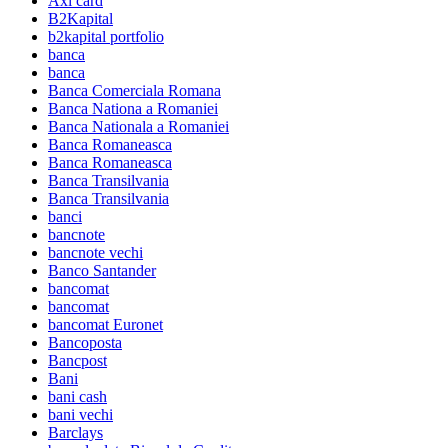
Axi card
B2Kapital
b2kapital portfolio
banca
banca
Banca Comerciala Romana
Banca Nationa a Romaniei
Banca Nationala a Romaniei
Banca Romaneasca
Banca Romaneasca
Banca Transilvania
Banca Transilvania
banci
bancnote
bancnote vechi
Banco Santander
bancomat
bancomat
bancomat Euronet
Bancoposta
Bancpost
Bani
bani cash
bani vechi
Barclays