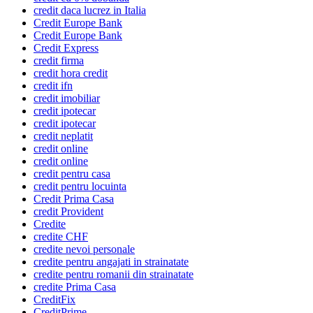
credit daca lucrez in Italia
Credit Europe Bank
Credit Europe Bank
Credit Express
credit firma
credit hora credit
credit ifn
credit imobiliar
credit ipotecar
credit ipotecar
credit neplatit
credit online
credit online
credit pentru casa
credit pentru locuinta
Credit Prima Casa
credit Provident
Credite
credite CHF
credite nevoi personale
credite pentru angajati in strainatate
credite pentru romanii din strainatate
credite Prima Casa
CreditFix
CreditPrime