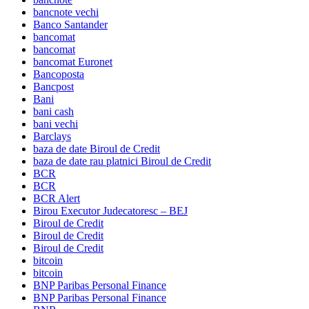
bancnote vechi
Banco Santander
bancomat
bancomat
bancomat Euronet
Bancoposta
Bancpost
Bani
bani cash
bani vechi
Barclays
baza de date Biroul de Credit
baza de date rau platnici Biroul de Credit
BCR
BCR
BCR Alert
Birou Executor Judecatoresc – BEJ
Biroul de Credit
Biroul de Credit
Biroul de Credit
bitcoin
bitcoin
BNP Paribas Personal Finance
BNP Paribas Personal Finance