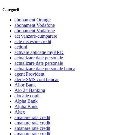
Categorii
abonament Orange
abonament Vodafone
abonament Vodafone
act vanzare-cumparare
acte necesare credit
actiuni
activare aplicatie myBRD
actualizare date personale
actualizare date personale
actualizare date personale banca
agent Provident
alerte SMS cont bancar
Alior Bank
Alo 24 Banking
alocatie copil
Alpha Bank
Alpha Bank
Altex
amanare rata credit
amanare rata credit
amanare rate credit
amanare rate credit