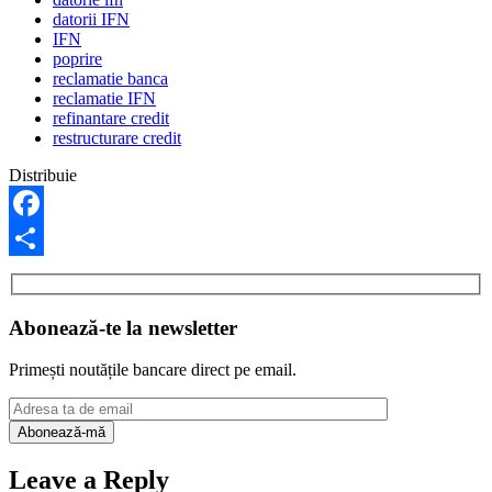
datorii IFN
IFN
poprire
reclamatie banca
reclamatie IFN
refinantare credit
restructurare credit
Distribuie
Facebook
Share
Abonează-te la newsletter
Primești noutățile bancare direct pe email.
Leave a Reply