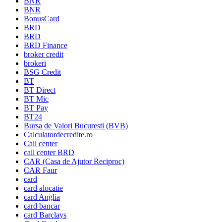
BNR
BNR
BonusCard
BRD
BRD
BRD Finance
broker credit
brokeri
BSG Credit
BT
BT Direct
BT Mic
BT Pay
BT24
Bursa de Valori Bucuresti (BVB)
Calculatordecredite.ro
Call center
call center BRD
CAR (Casa de Ajutor Reciproc)
CAR Faur
card
card alocatie
card Anglia
card bancar
card Barclays