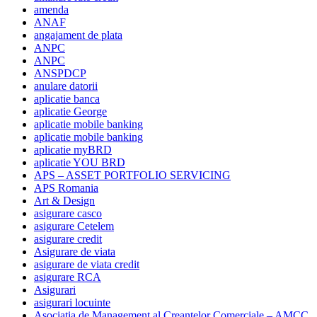
amenda
ANAF
angajament de plata
ANPC
ANPC
ANSPDCP
anulare datorii
aplicatie banca
aplicatie George
aplicatie mobile banking
aplicatie mobile banking
aplicatie myBRD
aplicatie YOU BRD
APS – ASSET PORTFOLIO SERVICING
APS Romania
Art & Design
asigurare casco
asigurare Cetelem
asigurare credit
Asigurare de viata
asigurare de viata credit
asigurare RCA
Asigurari
asigurari locuinte
Asociatia de Management al Creantelor Comerciale – AMCC