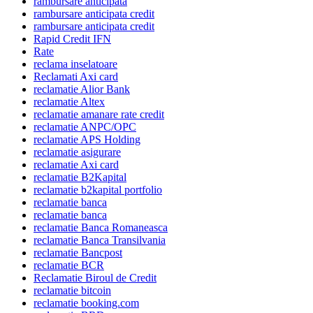
rambursare anticipata
rambursare anticipata credit
rambursare anticipata credit
Rapid Credit IFN
Rate
reclama inselatoare
Reclamati Axi card
reclamatie Alior Bank
reclamatie Altex
reclamatie amanare rate credit
reclamatie ANPC/OPC
reclamatie APS Holding
reclamatie asigurare
reclamatie Axi card
reclamatie B2Kapital
reclamatie b2kapital portfolio
reclamatie banca
reclamatie banca
reclamatie Banca Romaneasca
reclamatie Banca Transilvania
reclamatie Bancpost
reclamatie BCR
Reclamatie Biroul de Credit
reclamatie bitcoin
reclamatie booking.com