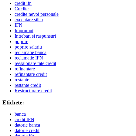
credit ifn
Credite
credite nevoi personale
executare silita
IFN
Imprumut
Intrebari si raspunsuri
poprire
poprire salariu
reclamatie banca
reclamatie IFN
reesalonare rate credit
refinantare
refinantare credit
restante
restante credit
Restructurare credit
Etichete:
banca
credit IFN
datorie banca
datorie credit
datorie ifn