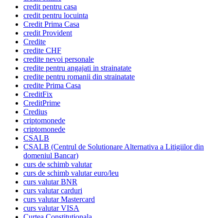
credit pentru casa
credit pentru locuinta
Credit Prima Casa
credit Provident
Credite
credite CHF
credite nevoi personale
credite pentru angajati in strainatate
credite pentru romanii din strainatate
credite Prima Casa
CreditFix
CreditPrime
Credius
criptomonede
criptomonede
CSALB
CSALB (Centrul de Solutionare Alternativa a Litigiilor din
domeniul Bancar)
curs de schimb valutar
curs de schimb valutar euro/leu
curs valutar BNR
curs valutar carduri
curs valutar Mastercard
curs valutar VISA
Curtea Constitutionala