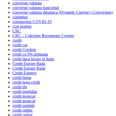
conversie valutara
conversie valutara bancomat
conversie valutara dinamica (Dynamic Currency Conversion)
coplatitor
coronavirus COVID-19
cost poprire
CRC
CRC – Colectare Recuperare Creante
credit
credit car
credit Cetelem
credit cu 0% dobanda
credit daca lucrez in Italia
Credit Europe Bank
Credit Europe Bank
Credit Express
credit firma
credit hora credit
credit ifn
credit imobiliar
credit ipotecar
credit ipotecar
credit neplatit
credit online
credit online