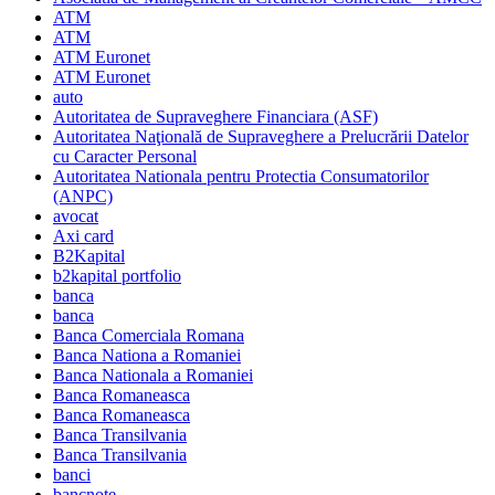
ATM
ATM
ATM Euronet
ATM Euronet
auto
Autoritatea de Supraveghere Financiara (ASF)
Autoritatea Naţională de Supraveghere a Prelucrării Datelor
cu Caracter Personal
Autoritatea Nationala pentru Protectia Consumatorilor
(ANPC)
avocat
Axi card
B2Kapital
b2kapital portfolio
banca
banca
Banca Comerciala Romana
Banca Nationa a Romaniei
Banca Nationala a Romaniei
Banca Romaneasca
Banca Romaneasca
Banca Transilvania
Banca Transilvania
banci
bancnote