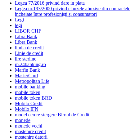
Legea 77/2016 privind dare in plata
Legea nr.193/2000 privind clauzele abuzive din contractele
încheiate între profesioniști și consumatori
Legi
legi
LIBOR CHF
Libra Bank
Libra Bank
limita de credit
Linie de credit
lire sterline
m.24banking.ro
Marfin Bank
MasterCard
Metropolitan Life
mobile banking
mobile token
mobile token BRD
Mobilo Credit
Mobilo IFN
model cerere stergere Biroul de Credit
monede
monede vechi
mostenire credit
mostenire datorii