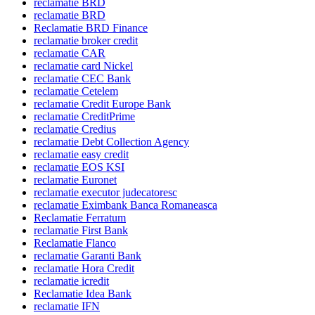
reclamatie BRD
reclamatie BRD
Reclamatie BRD Finance
reclamatie broker credit
reclamatie CAR
reclamatie card Nickel
reclamatie CEC Bank
reclamatie Cetelem
reclamatie Credit Europe Bank
reclamatie CreditPrime
reclamatie Credius
reclamatie Debt Collection Agency
reclamatie easy credit
reclamatie EOS KSI
reclamatie Euronet
reclamatie executor judecatoresc
reclamatie Eximbank Banca Romaneasca
Reclamatie Ferratum
reclamatie First Bank
Reclamatie Flanco
reclamatie Garanti Bank
reclamatie Hora Credit
reclamatie icredit
Reclamatie Idea Bank
reclamatie IFN