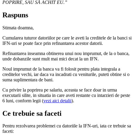
POPRIRE, SAU SĂ ACHIT EU.”
Raspuns
Stimata doamna,
Cumularea tuturor datoriilor pe care le aveti la creditele de la banci si
IFN-uri se poate face prin refinantarea acestor datorii.
Refinantarea inseamna obtinerea unui nou imprumut, de la o banca,
unde dobanzile sunt mult mai mici decat la un IFN.
Noul imprumut de la banca va fi folosit pentru plata integrala a
creditelor vechi, iar daca va incadrati cu veniturile, puteti obtine si o
suma suplimentara de bani.
Cu privire la poprirea pe salariu, aceasta se face doar in urma
executarii silite, in situatia in care aveti restante cu intarzieri de peste
6 luni, conform legii (
vezi aici detalii
).
Ce trebuie sa faceti
Pentru rezolvarea problemei cu datoriile la IFN-uri, iata ce trebuie sa
faceti: