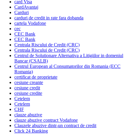
card Visa
CardAvantaj
Carduri
carduri de credit in rate fara dobanda
cartela Vodafone
cec
CEC Bank
CEC Bank
Centrala Riscului de Credit (CRC)
Centrala Riscului de Credit (CRC)
Centrul de Solutionare Alternativa a Litigiilor in domeniul
Bancar (CSALB)
Centrul European al Consumatorilor din Romania (ECC
Romania)
certificat de proprietate
cesiune creante
cesiune credit
cesiune credite
Cetelem
Cetelem
CHF
clauze abuzive
clauze abuzive contract Vodafone
Clauzele abuzive dintr-un contract de credit
Click 24 Banking