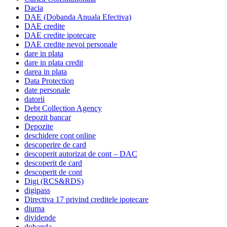
Dacia
DAE (Dobanda Anuala Efectiva)
DAE credite
DAE credite ipotecare
DAE credite nevoi personale
dare in plata
dare in plata credit
darea in plata
Data Protection
date personale
datorii
Debt Collection Agency
depozit bancar
Depozite
deschidere cont online
descoperire de card
descoperit autorizat de cont – DAC
descoperit de card
descoperit de cont
Digi (RCS&RDS)
digipass
Directiva 17 privind creditele ipotecare
diurna
dividende
dobanda