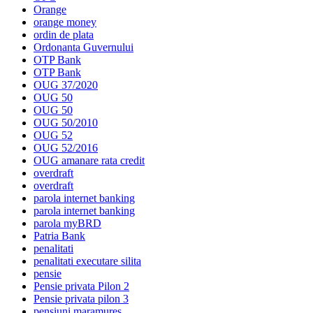
Orange
orange money
ordin de plata
Ordonanta Guvernului
OTP Bank
OTP Bank
OUG 37/2020
OUG 50
OUG 50
OUG 50/2010
OUG 52
OUG 52/2016
OUG amanare rata credit
overdraft
overdraft
parola internet banking
parola internet banking
parola myBRD
Patria Bank
penalitati
penalitati executare silita
pensie
Pensie privata Pilon 2
Pensie privata pilon 3
pensiuni maramures