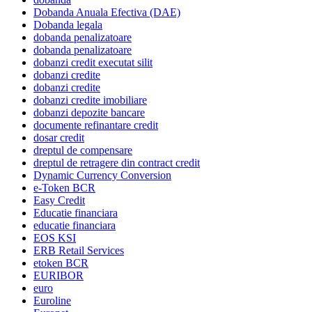
Dobanda Anuala Efectiva (DAE)
Dobanda legala
dobanda penalizatoare
dobanda penalizatoare
dobanzi credit executat silit
dobanzi credite
dobanzi credite
dobanzi credite imobiliare
dobanzi depozite bancare
documente refinantare credit
dosar credit
dreptul de compensare
dreptul de retragere din contract credit
Dynamic Currency Conversion
e-Token BCR
Easy Credit
Educatie financiara
educatie financiara
EOS KSI
ERB Retail Services
etoken BCR
EURIBOR
euro
Euroline