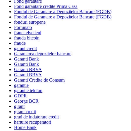
Fond garantare
Fond garantare credite Prima Casa
Fondul de Garantare a Depozitelor Bancare (FGDB)
Fondul de Garantare a Depozitelor Bancare (FGDB)
fonduri europene
Fortunato
franci elvetieni
frauda bitcoin
fraude
garant credit
Garantarea depozitelor bancare
Garanti Bank
Garanti Bank
Garanti BBVA
Garanti BBVA
Garanti Credite de Consum
garantie
garantie telefon
GDPR
George BCR
girant
girant credit
grad de indatorare credit
hartuire recuperatori
Home Bank