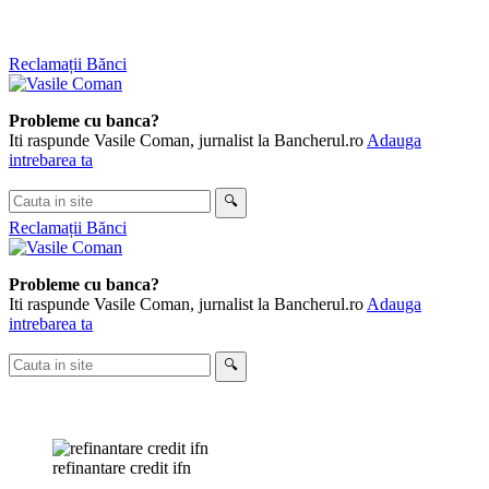
Skip
Reclamații Bănci
to
content
Probleme cu banca?
Iti raspunde Vasile Coman, jurnalist la Bancherul.ro
Adauga
intrebarea ta
Cauta
🔍
in
Reclamații Bănci
site
Probleme cu banca?
Iti raspunde Vasile Coman, jurnalist la Bancherul.ro
Adauga
intrebarea ta
Cauta
🔍
in
site
refinantare credit ifn