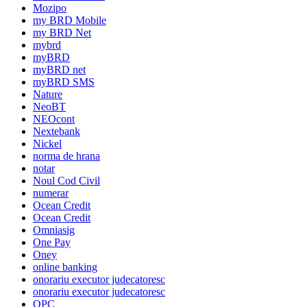
Mozipo
my BRD Mobile
my BRD Net
mybrd
myBRD
myBRD net
myBRD SMS
Nature
NeoBT
NEOcont
Nextebank
Nickel
norma de hrana
notar
Noul Cod Civil
numerar
Ocean Credit
Ocean Credit
Omniasig
One Pay
Oney
online banking
onorariu executor judecatoresc
onorariu executor judecatoresc
OPC