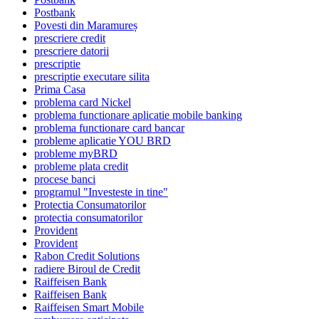
Postbank
Povesti din Maramureș
prescriere credit
prescriere datorii
prescriptie
prescriptie executare silita
Prima Casa
problema card Nickel
problema functionare aplicatie mobile banking
problema functionare card bancar
probleme aplicatie YOU BRD
probleme myBRD
probleme plata credit
procese banci
programul "Investeste in tine"
Protectia Consumatorilor
protectia consumatorilor
Provident
Provident
Rabon Credit Solutions
radiere Biroul de Credit
Raiffeisen Bank
Raiffeisen Bank
Raiffeisen Smart Mobile