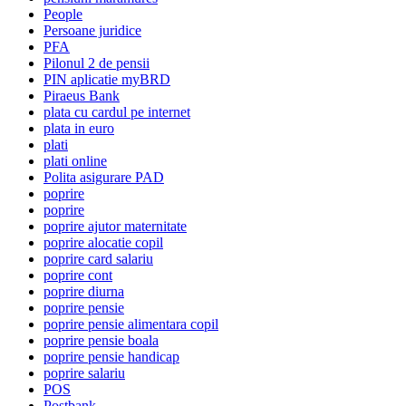
People
Persoane juridice
PFA
Pilonul 2 de pensii
PIN aplicatie myBRD
Piraeus Bank
plata cu cardul pe internet
plata in euro
plati
plati online
Polita asigurare PAD
poprire
poprire
poprire ajutor maternitate
poprire alocatie copil
poprire card salariu
poprire cont
poprire diurna
poprire pensie
poprire pensie alimentara copil
poprire pensie boala
poprire pensie handicap
poprire salariu
POS
Postbank