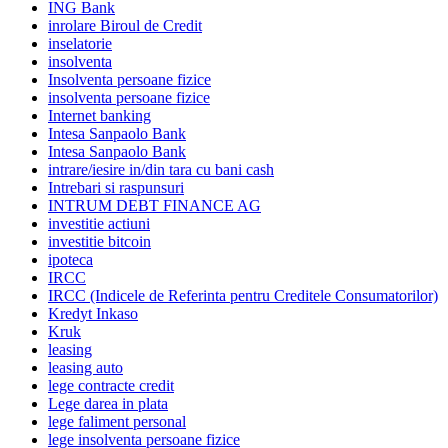
ING Bank
inrolare Biroul de Credit
inselatorie
insolventa
Insolventa persoane fizice
insolventa persoane fizice
Internet banking
Intesa Sanpaolo Bank
Intesa Sanpaolo Bank
intrare/iesire in/din tara cu bani cash
Intrebari si raspunsuri
INTRUM DEBT FINANCE AG
investitie actiuni
investitie bitcoin
ipoteca
IRCC
IRCC (Indicele de Referinta pentru Creditele Consumatorilor)
Kredyt Inkaso
Kruk
leasing
leasing auto
lege contracte credit
Lege darea in plata
lege faliment personal
lege insolventa persoane fizice