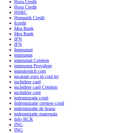
Hora Credit
Hora Credit
HSBC
Humanik Credit
Icredit
Idea Bank
Idea Bank
IFN
IFN
Imprumut
imprumut
imprumut Cetelem
imprumut Provident
imputernicit cont
incasare euro in cont lei
inchidere card
inchidere card Cetelem
inchidere cont
indemnizatie copii
Indemnizatie crestere copil
indemnizatie de hrana
indemnizatie maternala
Info BCR
ING
ING