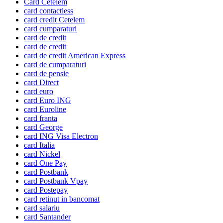
Card Cetelem
card contactless
card credit Cetelem
card cumparaturi
card de credit
card de credit
card de credit American Express
card de cumparaturi
card de pensie
card Direct
card euro
card Euro ING
card Euroline
card franta
card George
card ING Visa Electron
card Italia
card Nickel
card One Pay
card Postbank
card Postbank Vpay
card Postepay
card retinut in bancomat
card salariu
card Santander