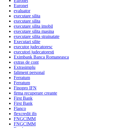
Euronet
Euronet
evaluator
executare silita
executare silita
executare silita imobil
executare silita masina
executare silita strainatate
Executari silite
executor judecatoresc
executori judecatoresti
Eximbank Banca Romaneasca
extras de cont
Extrasimplu
faliment personal
Ferratum
Ferratum
Finopro IFN
firma recuperare creante
First Bank
First Bank
Flanco
flexcredit ifn
FNGCIMM
FNGCIMM