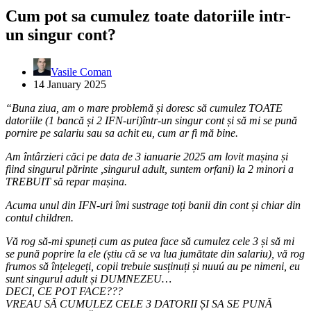
Cum pot sa cumulez toate datoriile intr-
un singur cont?
Vasile Coman
14 January 2025
“Buna ziua, am o mare problemă și doresc să cumulez TOATE
datoriile (1 bancă și 2 IFN-uri)într-un singur cont și să mi se pună
pornire pe salariu sau sa achit eu, cum ar fi mă bine.
Am întârzieri căci pe data de 3 ianuarie 2025 am lovit mașina și
fiind singurul părinte ,singurul adult, suntem orfani) la 2 minori a
TREBUIT să repar mașina.
Acuma unul din IFN-uri îmi sustrage toți banii din cont și chiar din
contul children.
Vă rog să-mi spuneți cum as putea face să cumulez cele 3 și să mi
se pună poprire la ele (știu că se va lua jumătate din salariu), vă rog
frumos să înțelegeți, copii trebuie susținuți și nuuú au pe nimeni, eu
sunt singurul adult și DUMNEZEU…
DECI, CE POT FACE???
VREAU SĂ CUMULEZ CELE 3 DATORII ȘI SA SE PUNĂ