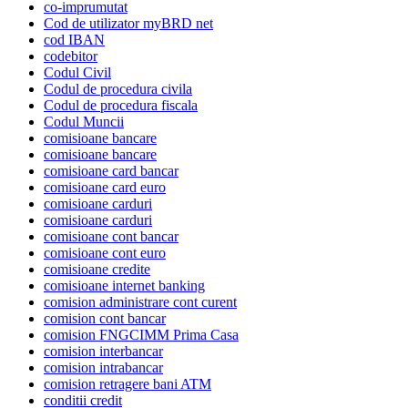
co-imprumutat
Cod de utilizator myBRD net
cod IBAN
codebitor
Codul Civil
Codul de procedura civila
Codul de procedura fiscala
Codul Muncii
comisioane bancare
comisioane bancare
comisioane card bancar
comisioane card euro
comisioane carduri
comisioane carduri
comisioane cont bancar
comisioane cont euro
comisioane credite
comisioane internet banking
comision administrare cont curent
comision cont bancar
comision FNGCIMM Prima Casa
comision interbancar
comision intrabancar
comision retragere bani ATM
conditii credit