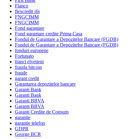
First Bank
Flanco
flexcredit ifn
FNGCIMM
FNGCIMM
Fond garantare
Fond garantare credite Prima Casa
Fondul de Garantare a Depozitelor Bancare (FGDB)
Fondul de Garantare a Depozitelor Bancare (FGDB)
fonduri europene
Fortunato
franci elvetieni
frauda bitcoin
fraude
garant credit
Garantarea depozitelor bancare
Garanti Bank
Garanti Bank
Garanti BBVA
Garanti BBVA
Garanti Credite de Consum
garantie
garantie telefon
GDPR
George BCR