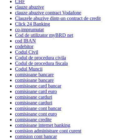
CHF
clauze abuzive
clauze abuzive contract Vodafone
Clauzele abuzive dintr-un contract de credit
Click 24 Banking
co-imprumutat
Cod de utilizator myBRD net
cod IBAN
codebitor
Codul Civil
Codul de procedura civila
Codul de procedura fiscala
Codul Muncii
comisioane bancare
comisioane bancare
comisioane card bancar
comisioane card euro
comisioane carduri
comisioane carduri
comisioane cont bancar
comisioane cont euro
comisioane credite
comisioane internet banking
comision administrare cont curent
comision cont bancar