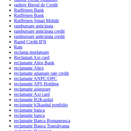
radiere Biroul de Credit
Raiffeisen Bank
Raiffeisen Bank
Raiffeisen Smart Mobile
rambursare anticipata
rambursare anticipata credit
rambursare anticipata credit
Rapid Credit IFN
Rate
reclama inselatoare
Reclamati Axi card
reclamatie Alior Bank
reclamatie Altex
reclamatie amanare rate credit
reclamatie ANPC/OPC
reclamatie APS Holding
reclamatie asigurare
reclamatie Axi card
reclamatie B2Kapital
reclamatie b2kapital portfolio
reclamatie banca
reclamatie banca
reclamatie Banca Romaneasca
reclamatie Banca Transilvania