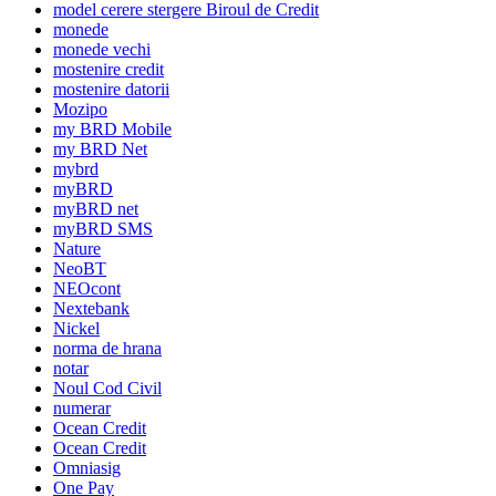
model cerere stergere Biroul de Credit
monede
monede vechi
mostenire credit
mostenire datorii
Mozipo
my BRD Mobile
my BRD Net
mybrd
myBRD
myBRD net
myBRD SMS
Nature
NeoBT
NEOcont
Nextebank
Nickel
norma de hrana
notar
Noul Cod Civil
numerar
Ocean Credit
Ocean Credit
Omniasig
One Pay