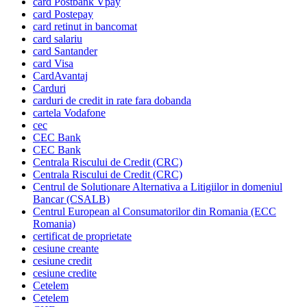
card Postbank Vpay
card Postepay
card retinut in bancomat
card salariu
card Santander
card Visa
CardAvantaj
Carduri
carduri de credit in rate fara dobanda
cartela Vodafone
cec
CEC Bank
CEC Bank
Centrala Riscului de Credit (CRC)
Centrala Riscului de Credit (CRC)
Centrul de Solutionare Alternativa a Litigiilor in domeniul
Bancar (CSALB)
Centrul European al Consumatorilor din Romania (ECC
Romania)
certificat de proprietate
cesiune creante
cesiune credit
cesiune credite
Cetelem
Cetelem