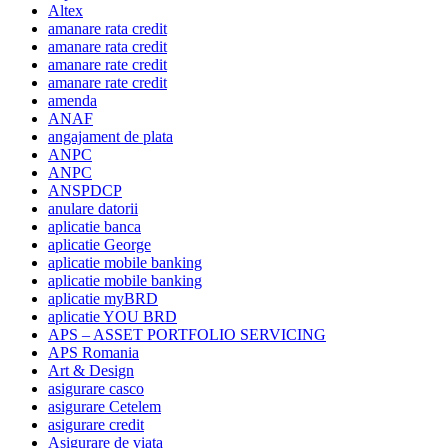
Altex
amanare rata credit
amanare rata credit
amanare rate credit
amanare rate credit
amenda
ANAF
angajament de plata
ANPC
ANPC
ANSPDCP
anulare datorii
aplicatie banca
aplicatie George
aplicatie mobile banking
aplicatie mobile banking
aplicatie myBRD
aplicatie YOU BRD
APS – ASSET PORTFOLIO SERVICING
APS Romania
Art & Design
asigurare casco
asigurare Cetelem
asigurare credit
Asigurare de viata