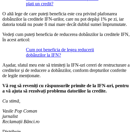
plati un credit?
O altă lege de care puteți beneficia este cea privind plafonarea
dobânzilor la creditele IFN-urilor, care nu pot depăși 1% pe zi, iar
datoria totală nu poate fi mai mare decât dublul sumei împrumutate.
Vedeți cum puteți beneficia de reducerea dobânzilor la creditele IFN,
în acest articol:
Cum pot beneficia de legea reducerii
dobânzilor la IFN?
Așadar, sfatul meu este să trimiteți la IFN-uri cereri de restructurare a
creditelor și de reducere a dobânzilor, conform drepturilor conferite
de legile menționate.
Vă rog să reveniți cu răspunsurile primite de la IFN-uri, pentru
a vă ajuta să rezolvați problema datoriilor la credite.
Cu stimă,
Vasile Pop Coman
jurnalist
Reclamații Bănci.ro
Distribuie