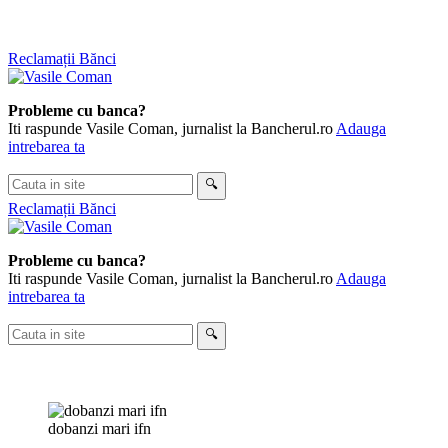
Skip
Reclamații Bănci
to
content
Probleme cu banca?
Iti raspunde Vasile Coman, jurnalist la Bancherul.ro
Adauga
intrebarea ta
Cauta
🔍
in
Reclamații Bănci
site
Probleme cu banca?
Iti raspunde Vasile Coman, jurnalist la Bancherul.ro
Adauga
intrebarea ta
Cauta
🔍
in
site
dobanzi mari ifn