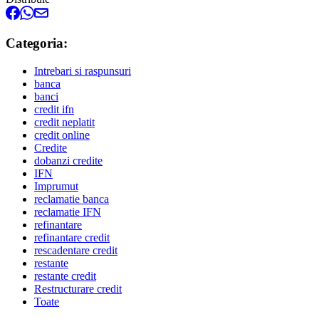
Categoria:
Intrebari si raspunsuri
banca
banci
credit ifn
credit neplatit
credit online
Credite
dobanzi credite
IFN
Imprumut
reclamatie banca
reclamatie IFN
refinantare
refinantare credit
rescadentare credit
restante
restante credit
Restructurare credit
Toate