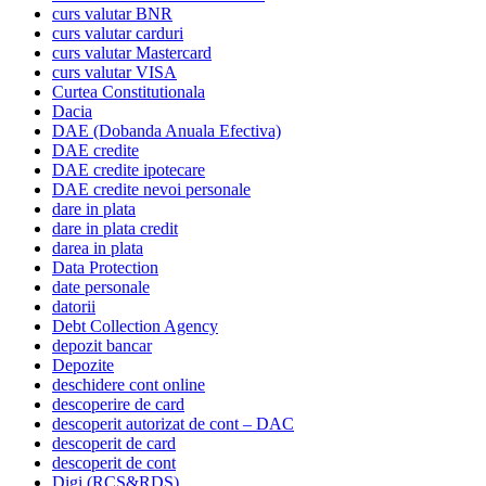
curs valutar BNR
curs valutar carduri
curs valutar Mastercard
curs valutar VISA
Curtea Constitutionala
Dacia
DAE (Dobanda Anuala Efectiva)
DAE credite
DAE credite ipotecare
DAE credite nevoi personale
dare in plata
dare in plata credit
darea in plata
Data Protection
date personale
datorii
Debt Collection Agency
depozit bancar
Depozite
deschidere cont online
descoperire de card
descoperit autorizat de cont – DAC
descoperit de card
descoperit de cont
Digi (RCS&RDS)