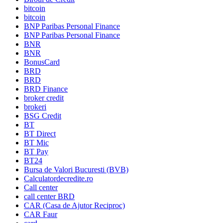
bitcoin
bitcoin
BNP Paribas Personal Finance
BNP Paribas Personal Finance
BNR
BNR
BonusCard
BRD
BRD
BRD Finance
broker credit
brokeri
BSG Credit
BT
BT Direct
BT Mic
BT Pay
BT24
Bursa de Valori Bucuresti (BVB)
Calculatordecredite.ro
Call center
call center BRD
CAR (Casa de Ajutor Reciproc)
CAR Faur