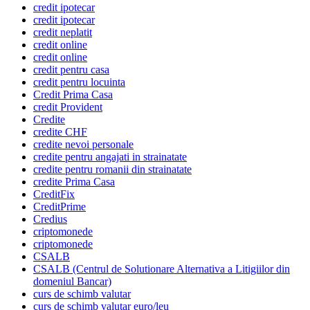
credit ipotecar
credit ipotecar
credit neplatit
credit online
credit online
credit pentru casa
credit pentru locuinta
Credit Prima Casa
credit Provident
Credite
credite CHF
credite nevoi personale
credite pentru angajati in strainatate
credite pentru romanii din strainatate
credite Prima Casa
CreditFix
CreditPrime
Credius
criptomonede
criptomonede
CSALB
CSALB (Centrul de Solutionare Alternativa a Litigiilor din
domeniul Bancar)
curs de schimb valutar
curs de schimb valutar euro/leu