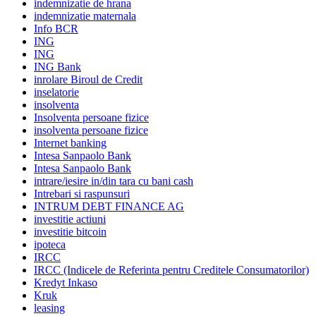
indemnizatie de hrana
indemnizatie maternala
Info BCR
ING
ING
ING Bank
inrolare Biroul de Credit
inselatorie
insolventa
Insolventa persoane fizice
insolventa persoane fizice
Internet banking
Intesa Sanpaolo Bank
Intesa Sanpaolo Bank
intrare/iesire in/din tara cu bani cash
Intrebari si raspunsuri
INTRUM DEBT FINANCE AG
investitie actiuni
investitie bitcoin
ipoteca
IRCC
IRCC (Indicele de Referinta pentru Creditele Consumatorilor)
Kredyt Inkaso
Kruk
leasing