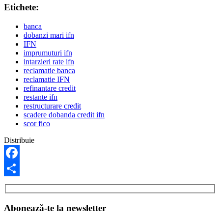
Etichete:
banca
dobanzi mari ifn
IFN
imprumuturi ifn
intarzieri rate ifn
reclamatie banca
reclamatie IFN
refinantare credit
restante ifn
restructurare credit
scadere dobanda credit ifn
scor fico
Distribuie
Facebook
Share
Abonează-te la newsletter