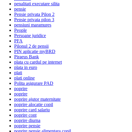
penalitati executare silita
pensie
Pensie privata Pilon 2
Pensie privata pilon 3
pensiuni maramures
People
Persoane juridice
PFA
Pilonul 2 de pensii
PIN aplicatie myBRD
Piraeus Bank
plata cu cardul pe internet
plata in euro
plati
plati online
Polita asigurare PAD
poprire
poprire
poprire ajutor maternitate
poprire alocatie copil
poprire card salariu
poprire cont
poprire diurna
poprire pensie
poprire pensie alimentara copil