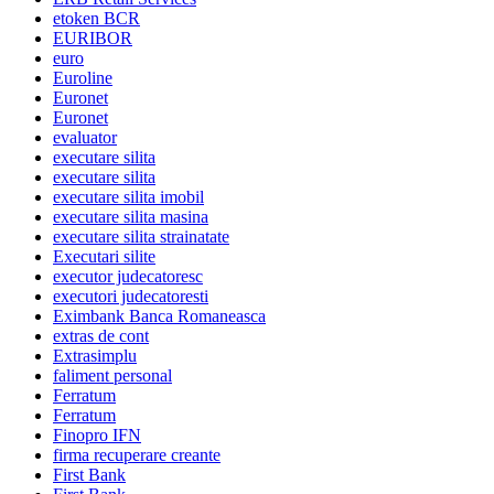
etoken BCR
EURIBOR
euro
Euroline
Euronet
Euronet
evaluator
executare silita
executare silita
executare silita imobil
executare silita masina
executare silita strainatate
Executari silite
executor judecatoresc
executori judecatoresti
Eximbank Banca Romaneasca
extras de cont
Extrasimplu
faliment personal
Ferratum
Ferratum
Finopro IFN
firma recuperare creante
First Bank