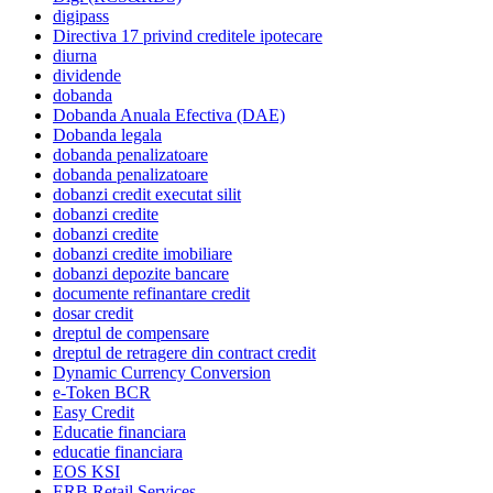
digipass
Directiva 17 privind creditele ipotecare
diurna
dividende
dobanda
Dobanda Anuala Efectiva (DAE)
Dobanda legala
dobanda penalizatoare
dobanda penalizatoare
dobanzi credit executat silit
dobanzi credite
dobanzi credite
dobanzi credite imobiliare
dobanzi depozite bancare
documente refinantare credit
dosar credit
dreptul de compensare
dreptul de retragere din contract credit
Dynamic Currency Conversion
e-Token BCR
Easy Credit
Educatie financiara
educatie financiara
EOS KSI
ERB Retail Services