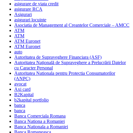
asigurare de viata credit
asigurare RCA
Asigurari
asigurari locuinte
Asociatia de Management al Creantelor Comerciale – AMCC
ATM
ATM
ATM Euronet
ATM Euronet
auto
Autoritatea de Supraveghere Financiara (ASF)
Autoritatea Naţională de Supraveghere a Prelucrării Datelor
cu Caracter Personal
Autoritatea Nationala pentru Protectia Consumatorilor
(ANPC)
avocat
Axi card
B2Kapital
b2kapital portfolio
banca
banca
Banca Comerciala Romana
Banca Nationa a Romaniei
Banca Nationala a Romaniei
Banca Romaneasca