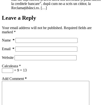
la creditele bancare”, după cum ne-a scris un cititor, la
Reclamațiibănci.ro. […]
Leave a Reply
Your email address will not be published.
Required fields are
marked
*
Name
*
Email
*
Website
Calculeaza
*
+ 9 = 13
Add Comment
*