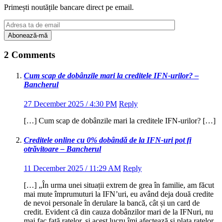
Primești noutățile bancare direct pe email.
2 Comments
Cum scap de dobânzile mari la creditele IFN-urilor? –
Bancherul
27 December 2025 / 4:30 PM
Reply
[…] Cum scap de dobânzile mari la creditele IFN-urilor? […]
Creditele online cu 0% dobândă de la IFN-uri pot fi
otrăvitoare – Bancherul
11 December 2025 / 11:29 AM
Reply
[…] „În urma unei situații extrem de grea în familie, am făcut
mai mute împrumuturi la IFN’uri, eu având deja două credite
de nevoi personale în derulare la bancă, cât și un card de
credit. Evident că din cauza dobânzilor mari de la IFNuri, nu
mai fac față ratelor, și acest lucru îmi afectează și plata ratelor