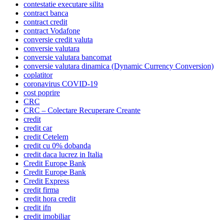
contestatie executare silita
contract banca
contract credit
contract Vodafone
conversie credit valuta
conversie valutara
conversie valutara bancomat
conversie valutara dinamica (Dynamic Currency Conversion)
coplatitor
coronavirus COVID-19
cost poprire
CRC
CRC – Colectare Recuperare Creante
credit
credit car
credit Cetelem
credit cu 0% dobanda
credit daca lucrez in Italia
Credit Europe Bank
Credit Europe Bank
Credit Express
credit firma
credit hora credit
credit ifn
credit imobiliar