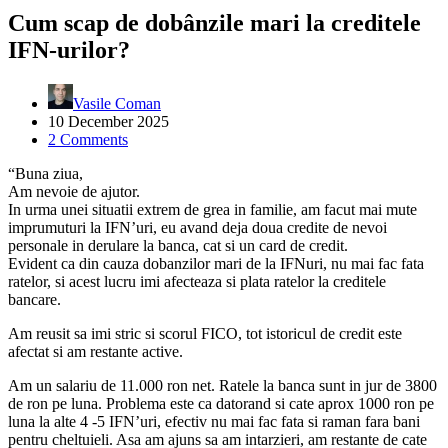
Cum scap de dobânzile mari la creditele
IFN-urilor?
Vasile Coman
10 December 2025
2 Comments
“Buna ziua,
Am nevoie de ajutor.
In urma unei situatii extrem de grea in familie, am facut mai mute
imprumuturi la IFN’uri, eu avand deja doua credite de nevoi
personale in derulare la banca, cat si un card de credit.
Evident ca din cauza dobanzilor mari de la IFNuri, nu mai fac fata
ratelor, si acest lucru imi afecteaza si plata ratelor la creditele
bancare.
Am reusit sa imi stric si scorul FICO, tot istoricul de credit este
afectat si am restante active.
Am un salariu de 11.000 ron net. Ratele la banca sunt in jur de 3800
de ron pe luna. Problema este ca datorand si cate aprox 1000 ron pe
luna la alte 4 -5 IFN’uri, efectiv nu mai fac fata si raman fara bani
pentru cheltuieli. Asa am ajuns sa am intarzieri, am restante de cate