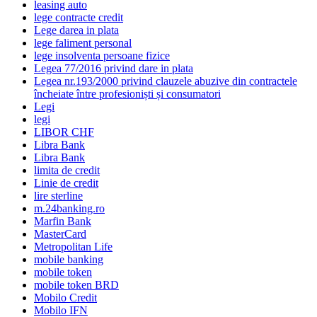
leasing auto
lege contracte credit
Lege darea in plata
lege faliment personal
lege insolventa persoane fizice
Legea 77/2016 privind dare in plata
Legea nr.193/2000 privind clauzele abuzive din contractele
încheiate între profesioniști și consumatori
Legi
legi
LIBOR CHF
Libra Bank
Libra Bank
limita de credit
Linie de credit
lire sterline
m.24banking.ro
Marfin Bank
MasterCard
Metropolitan Life
mobile banking
mobile token
mobile token BRD
Mobilo Credit
Mobilo IFN