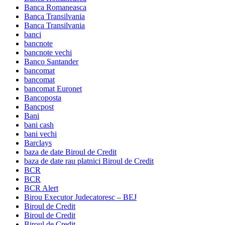
Banca Romaneasca
Banca Transilvania
Banca Transilvania
banci
bancnote
bancnote vechi
Banco Santander
bancomat
bancomat
bancomat Euronet
Bancoposta
Bancpost
Bani
bani cash
bani vechi
Barclays
baza de date Biroul de Credit
baza de date rau platnici Biroul de Credit
BCR
BCR
BCR Alert
Birou Executor Judecatoresc – BEJ
Biroul de Credit
Biroul de Credit
Biroul de Credit