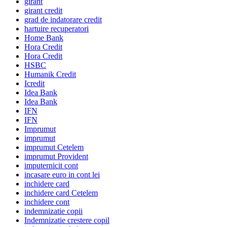
girant
girant credit
grad de indatorare credit
hartuire recuperatori
Home Bank
Hora Credit
Hora Credit
HSBC
Humanik Credit
Icredit
Idea Bank
Idea Bank
IFN
IFN
Imprumut
imprumut
imprumut Cetelem
imprumut Provident
imputernicit cont
incasare euro in cont lei
inchidere card
inchidere card Cetelem
inchidere cont
indemnizatie copii
Indemnizatie crestere copil