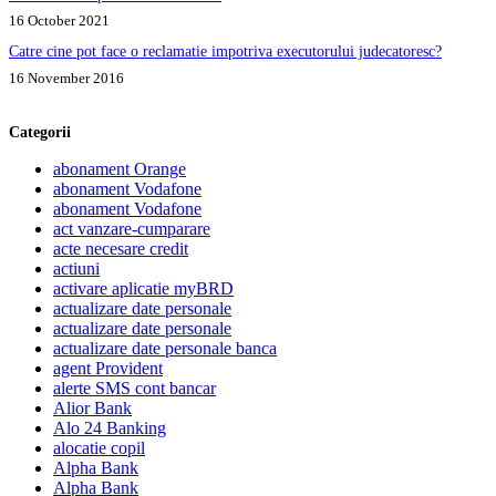
16 October 2021
Catre cine pot face o reclamatie impotriva executorului judecatoresc?
16 November 2016
Categorii
abonament Orange
abonament Vodafone
abonament Vodafone
act vanzare-cumparare
acte necesare credit
actiuni
activare aplicatie myBRD
actualizare date personale
actualizare date personale
actualizare date personale banca
agent Provident
alerte SMS cont bancar
Alior Bank
Alo 24 Banking
alocatie copil
Alpha Bank
Alpha Bank