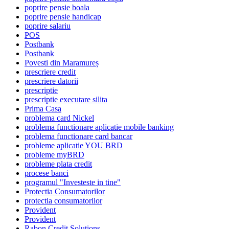
poprire pensie boala
poprire pensie handicap
poprire salariu
POS
Postbank
Postbank
Povesti din Maramureș
prescriere credit
prescriere datorii
prescriptie
prescriptie executare silita
Prima Casa
problema card Nickel
problema functionare aplicatie mobile banking
problema functionare card bancar
probleme aplicatie YOU BRD
probleme myBRD
probleme plata credit
procese banci
programul "Investeste in tine"
Protectia Consumatorilor
protectia consumatorilor
Provident
Provident
Rabon Credit Solutions