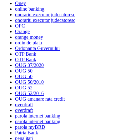
Oney
online banking
onorariu executor judecatoresc
onorariu executor judecatoresc
OPC
Orange
orange money
ordin de plata
Ordonanta Guvernului
OTP Bank
OTP Bank
OUG 37/2020
OUG 50
OUG 50
OUG 50/2010
OUG 52
OUG 52/2016
OUG amanare rata credit
overdraft
overdraft
parola internet banking
parola internet banking
parola myBRD
Patria Bank
penalitati