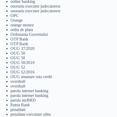
online banking
onorariu executor judecatoresc
onorariu executor judecatoresc
OPC
Orange
orange money
ordin de plata
Ordonanta Guvernului
OTP Bank
OTP Bank
OUG 37/2020
OUG 50
OUG 50
OUG 50/2010
OUG 52
OUG 52/2016
OUG amanare rata credit
overdraft
overdraft
parola internet banking
parola internet banking
parola myBRD
Patria Bank
penalitati
penalitati executare silita