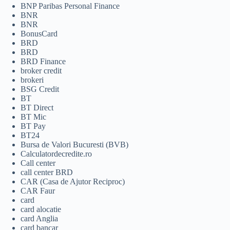
BNP Paribas Personal Finance
BNR
BNR
BonusCard
BRD
BRD
BRD Finance
broker credit
brokeri
BSG Credit
BT
BT Direct
BT Mic
BT Pay
BT24
Bursa de Valori Bucuresti (BVB)
Calculatordecredite.ro
Call center
call center BRD
CAR (Casa de Ajutor Reciproc)
CAR Faur
card
card alocatie
card Anglia
card bancar