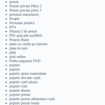
pensie
Pensie privata Pilon 2
Pensie privata pilon 3
pensiuni maramures
People
Persoane juridice
PFA
Pilonul 2 de pensii
PIN aplicatie myBRD
Piraeus Bank
plata cu cardul pe internet
plata in euro
plati
plati online
Polita asigurare PAD
poprire
poprire
poprire ajutor maternitate
poprire alocatie copil
poprire card salariu
poprire cont
poprire diurna
poprire pensie
poprire pensie alimentara copil
poprire pensie boala