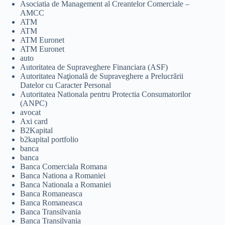
Asociatia de Management al Creantelor Comerciale –
AMCC
ATM
ATM
ATM Euronet
ATM Euronet
auto
Autoritatea de Supraveghere Financiara (ASF)
Autoritatea Naţională de Supraveghere a Prelucrării
Datelor cu Caracter Personal
Autoritatea Nationala pentru Protectia Consumatorilor
(ANPC)
avocat
Axi card
B2Kapital
b2kapital portfolio
banca
banca
Banca Comerciala Romana
Banca Nationa a Romaniei
Banca Nationala a Romaniei
Banca Romaneasca
Banca Romaneasca
Banca Transilvania
Banca Transilvania