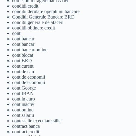
comision retragere bani ATM
conditii credit
conditii derulare operatiuni bancare
Conditii Generale Bancare BRD
conditii generale de afaceri
conditii obtinere credit
cont
cont bancar
cont bancar
cont bancar online
cont blocat
cont BRD
cont curent
cont de card
cont de economii
cont de economii
cont George
cont IBAN
cont in euro
cont inactiv
cont online
cont salariu
contestatie executare silita
contract banca
contract credit