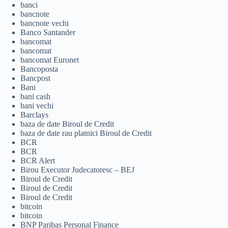
banci
bancnote
bancnote vechi
Banco Santander
bancomat
bancomat
bancomat Euronet
Bancoposta
Bancpost
Bani
bani cash
bani vechi
Barclays
baza de date Biroul de Credit
baza de date rau platnici Biroul de Credit
BCR
BCR
BCR Alert
Birou Executor Judecatoresc – BEJ
Biroul de Credit
Biroul de Credit
Biroul de Credit
bitcoin
bitcoin
BNP Paribas Personal Finance