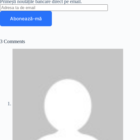
Primești noutățile bancare direct pe email.
c
h
e
a
b
r
o
e
3 Comments
o
k