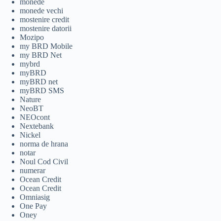
monede
monede vechi
mostenire credit
mostenire datorii
Mozipo
my BRD Mobile
my BRD Net
mybrd
myBRD
myBRD net
myBRD SMS
Nature
NeoBT
NEOcont
Nextebank
Nickel
norma de hrana
notar
Noul Cod Civil
numerar
Ocean Credit
Ocean Credit
Omniasig
One Pay
Oney