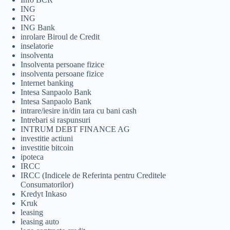
ING
ING
ING Bank
inrolare Biroul de Credit
inselatorie
insolventa
Insolventa persoane fizice
insolventa persoane fizice
Internet banking
Intesa Sanpaolo Bank
Intesa Sanpaolo Bank
intrare/iesire in/din tara cu bani cash
Intrebari si raspunsuri
INTRUM DEBT FINANCE AG
investitie actiuni
investitie bitcoin
ipoteca
IRCC
IRCC (Indicele de Referinta pentru Creditele
Consumatorilor)
Kredyt Inkaso
Kruk
leasing
leasing auto