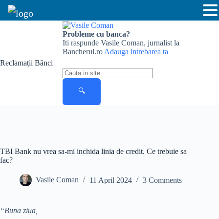
Skip
to
Probleme cu banca?
content
Iti raspunde Vasile Coman, jurnalist la
Bancherul.ro
Adauga intrebarea ta
Reclamații Bănci
Cauta
in
site
🔍
TBI Bank nu vrea sa-mi inchida linia de credit. Ce trebuie sa
fac?
Vasile Coman
11 April 2024
3 Comments
“Buna ziua,