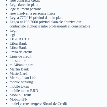
lege contracte credit
Lege darea in plata
lege faliment personal
lege insolventa persoane fizice
Legea 77/2016 privind dare in plata
Legea nr.193/2000 privind clauzele abuzive din
contractele încheiate între profesioniști și consumatori
Legi
legi
LIBOR CHF
Libra Bank
Libra Bank
limita de credit
Linie de credit
lire sterline
m.24banking.ro
Marfin Bank
MasterCard
Metropolitan Life
mobile banking
mobile token
mobile token BRD
Mobilo Credit
Mobilo IFN
model cerere stergere Biroul de Credit