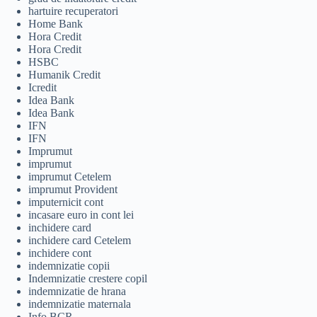
hartuire recuperatori
Home Bank
Hora Credit
Hora Credit
HSBC
Humanik Credit
Icredit
Idea Bank
Idea Bank
IFN
IFN
Imprumut
imprumut
imprumut Cetelem
imprumut Provident
imputernicit cont
incasare euro in cont lei
inchidere card
inchidere card Cetelem
inchidere cont
indemnizatie copii
Indemnizatie crestere copil
indemnizatie de hrana
indemnizatie maternala
Info BCR