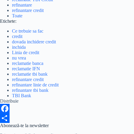
refinantare
refinantare credit
Toate
Etichete:
Ce trebuie sa fac
credit
dovada inchidere credit
inchida
Linia de credit
nu vrea
reclamatie banca
reclamatie IFN
reclamatie tbi bank
refinantare credit
refinantare linie de credit
refinantare tbi bank
TBI Bank
Distribuie
F
Abonează-te la newsletter
a
S