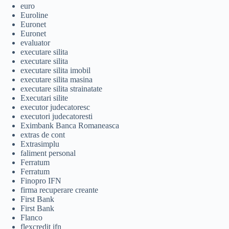
euro
Euroline
Euronet
Euronet
evaluator
executare silita
executare silita
executare silita imobil
executare silita masina
executare silita strainatate
Executari silite
executor judecatoresc
executori judecatoresti
Eximbank Banca Romaneasca
extras de cont
Extrasimplu
faliment personal
Ferratum
Ferratum
Finopro IFN
firma recuperare creante
First Bank
First Bank
Flanco
flexcredit ifn