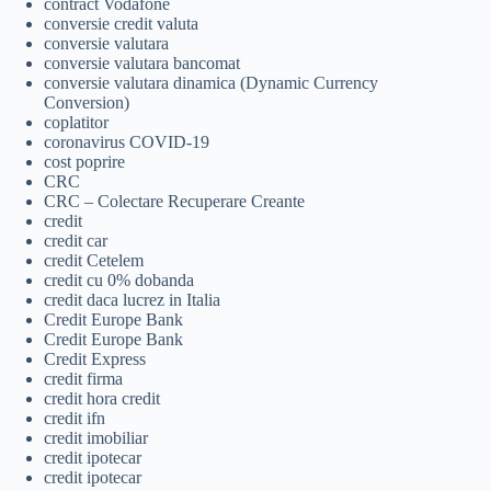
contract Vodafone
conversie credit valuta
conversie valutara
conversie valutara bancomat
conversie valutara dinamica (Dynamic Currency
Conversion)
coplatitor
coronavirus COVID-19
cost poprire
CRC
CRC – Colectare Recuperare Creante
credit
credit car
credit Cetelem
credit cu 0% dobanda
credit daca lucrez in Italia
Credit Europe Bank
Credit Europe Bank
Credit Express
credit firma
credit hora credit
credit ifn
credit imobiliar
credit ipotecar
credit ipotecar