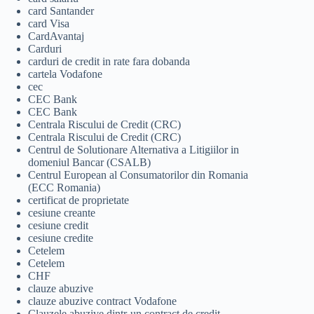
card Santander
card Visa
CardAvantaj
Carduri
carduri de credit in rate fara dobanda
cartela Vodafone
cec
CEC Bank
CEC Bank
Centrala Riscului de Credit (CRC)
Centrala Riscului de Credit (CRC)
Centrul de Solutionare Alternativa a Litigiilor in
domeniul Bancar (CSALB)
Centrul European al Consumatorilor din Romania
(ECC Romania)
certificat de proprietate
cesiune creante
cesiune credit
cesiune credite
Cetelem
Cetelem
CHF
clauze abuzive
clauze abuzive contract Vodafone
Clauzele abuzive dintr-un contract de credit