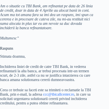
Am o situatie cu TBI Bank, am refinantat pe data de 26 linia
de credit, doar in data de 4 Aprilie au alocat banii in cont.
Acum ma tot amana fara sa imi dea un raspuns, imi spun ca
cererea e in procesare de cateva zile, nu mi-au restituit nici
suma alocata in plus iar eu am nevoie sa duc dovada
inchiderii la banca refinantatoare.
Multumesc”
Raspuns
Stimata doamna,
Inchiderea liniei de credit de catre TBI Bank, in vederea
refinantarii la alta banca, ar trebui procesata intr-un termen
scurt, de 2-3 zile, astfel ca nu se justifica intarzierea cu care
banca amana solutionarea cererii dumneavoastra.
Ceea ce trebuie sa faceti este sa trimiteti o reclamatie la TBI
Bank, prin e-mail, la adresa
ccc@tbicallcenter.ro
, in care sa
solicitati urgentarea solutionarii cererii privind inchiderea
creditului, pentru a putea obtine refinantarea.