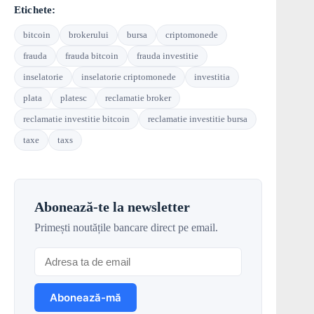
Etichete:
bitcoin
brokerului
bursa
criptomonede
frauda
frauda bitcoin
frauda investitie
inselatorie
inselatorie criptomonede
investitia
plata
platesc
reclamatie broker
reclamatie investitie bitcoin
reclamatie investitie bursa
taxe
taxs
Abonează-te la newsletter
Primești noutățile bancare direct pe email.