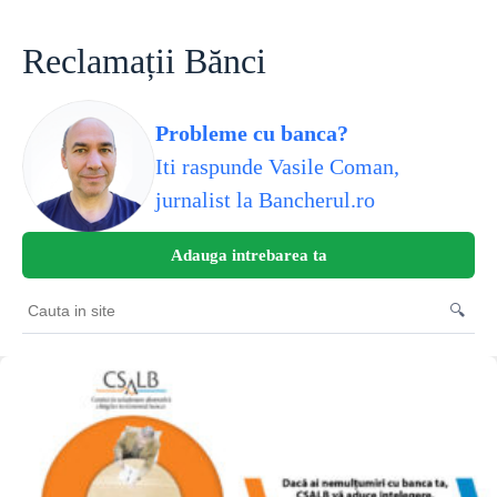
Sari
la
conținut
Reclamații Bănci
Probleme cu banca?
Iti raspunde Vasile Coman,
jurnalist la Bancherul.ro
Adauga intrebarea ta
🔍
Cauta
in
site