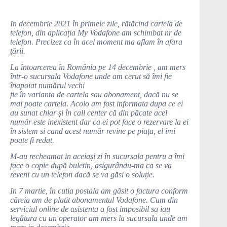
In decembrie 2021 în primele zile, rătăcind cartela de
telefon, din aplicația My Vodafone am schimbat nr de
telefon. Precizez ca în acel moment ma aflam în afara
țării.
La întoarcerea în România pe 14 decembrie , am mers
într-o sucursala Vodafone unde am cerut să îmi fie
înapoiat numărul vechi
fie în varianta de cartela sau abonament, dacă nu se
mai poate cartela. Acolo am fost informata dupa ce ei
au sunat chiar și în call center că din păcate acel
număr este inexistent dar ca ei pot face o rezervare la ei
în sistem si cand acest număr revine pe piața, el imi
poate fi redat.
M-au recheamat in aceiași zi în sucursala pentru a îmi
face o copie după buletin, asigurându-ma ca se va
reveni cu un telefon dacă se va găsi o soluție.
In 7 martie, în cutia postala am găsit o factura conform
căreia am de platit abonamentul Vodafone. Cum din
serviciul online de asistenta a fost imposibil sa iau
legătura cu un operator am mers la sucursala unde am