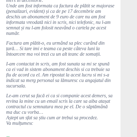
mers in decembrie.
Unde am fost informata ca factura de plătit se majorase
(penalizari, evident) și ca de pe 17 decembrie am
deschis un abonament de 9 euro de care nu am fost
informata vreodată nici in scris, nici telefonic, nu l-am
semnat și nu l-am folosit neavând o cartela pe acest
număr.
Factura am plătit-o, eu urmând sa plec curând din
țară… Si tare imi e teama ca peste câteva luni la
întoarcere ma voi trezi cu un alt teanc de somații.
I-am contactat in scris, am fost sunata sa mi se spună
ca ei vad in sistem abonament deschis si ca trebuie sa
fiu de acord cu el. Am ripostat la acest lucru si mi s-a
indicat sa merg personal sa lămuresc cu angajatul din
sucursala.
Le-am cerut sa facă ei ca si companie acest demers, sa
revina la mine cu un email scris la care sa aiba atașat
contractul cu semnatura mea pe el. De o săptămână
ma duc cu vorba…
Aștept un sfat sa știu cum ar trebui sa procedez.
Va mulțumesc