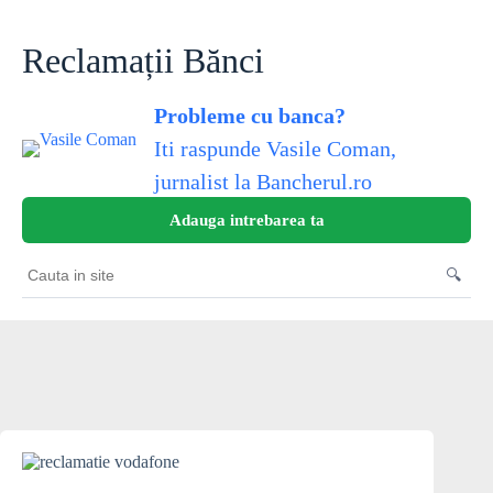
Skip
to
content
Reclamații Bănci
Probleme cu banca?
Iti raspunde Vasile Coman,
jurnalist la Bancherul.ro
Adauga intrebarea ta
🔍
Cauta
in
site