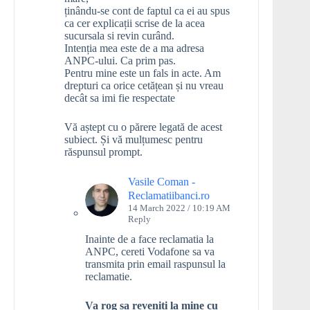
ținându-se cont de faptul ca ei au spus
ca cer explicații scrise de la acea
sucursala si revin curând.
Intenția mea este de a ma adresa
ANPC-ului. Ca prim pas.
Pentru mine este un fals in acte. Am
drepturi ca orice cetățean și nu vreau
decât sa imi fie respectate
Vă aștept cu o părere legată de acest
subiect. Și vă mulțumesc pentru
răspunsul prompt.
Vasile Coman -
Reclamatiibanci.ro
14 March 2022 / 10:19 AM
Reply
Inainte de a face reclamatia la
ANPC, cereti Vodafone sa va
transmita prin email raspunsul la
reclamatie.
Va rog sa reveniti la mine cu