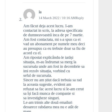
la
14 March 2022 / 10:16 AM
Reply
Am făcut deja acest lucru. I-am
contactat in scris, la adresa specificata
de dumneavoastră inca de pe 7 martie.
Am fost contactata, mi s-a spus ca ei
vad un abonament pe numele meu deci
au presupus ca eu trebuie doar sa fiu de
acord cu el.
Am ripostat explicându-le iarăși
situația, m-au îndrumat sa merg la
sucursala unde am fost in decembrie sa
imi rezolv situația, vorbind cu
seful de sucursala.
Sincer nu am știut dacă trebuia sa rad
la aceasta sugestie, evident am
refuzat sa fac acest lucru si le-am cerut
sa își facă munca de companie si
sa investigheze singuri.
Le-am trimis alte două emailuri
deoarece rabdarea mea nu e atât de
mare,