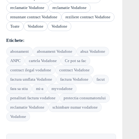
reclamatie Vodafone
reclamatie Vodafone
renuntare contract Vodafone
reziliere contract Vodafone
Toate
Vodafone
Vodafone
Etichete:
abonament
abonament Vodafone
abuz Vodafone
ANPC
cartela Vodafone
Ce pot sa fac
contract ilegal vodafone
contract Vodafone
factura umflata Vodafone
factura Vodafone
facut
fara sa stiu
mi-a
myvodafone
penalitati factura vodafone
protectia consumatorului
reclamatie Vodafone
schimbare numar vodafone
Vodafone