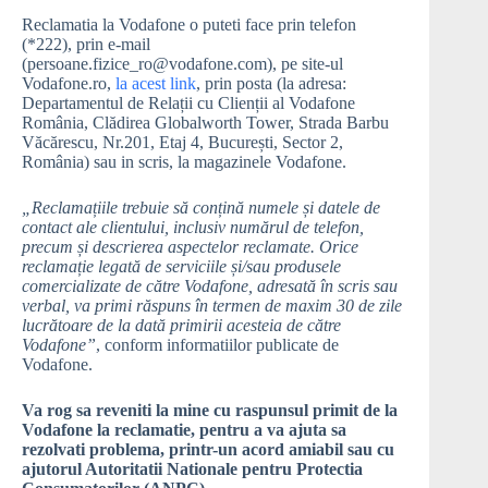
Reclamatia la Vodafone o puteti face prin telefon
(*222), prin e-mail
(persoane.fizice_ro@vodafone.com), pe site-ul
Vodafone.ro,
la acest link
, prin posta (la adresa:
Departamentul de Relații cu Clienții al Vodafone
România, Clădirea Globalworth Tower, Strada Barbu
Văcărescu, Nr.201, Etaj 4, București, Sector 2,
România) sau in scris, la magazinele Vodafone.
„Reclamațiile trebuie să conțină numele și datele de
contact ale clientului, inclusiv numărul de telefon,
precum și descrierea aspectelor reclamate. Orice
reclamație legată de serviciile și/sau produsele
comercializate de către Vodafone, adresată în scris sau
verbal, va primi răspuns în termen de maxim 30 de zile
lucrătoare de la dată primirii acesteia de către
Vodafone”
, conform informatiilor publicate de
Vodafone.
Va rog sa reveniti la mine cu raspunsul primit de la
Vodafone la reclamatie, pentru a va ajuta sa
rezolvati problema, printr-un acord amiabil sau cu
ajutorul Autoritatii Nationale pentru Protectia