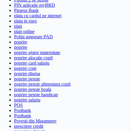
PIN aplicatie myBRD
Piraeus Bank
plata cu cardul pe internet
plata in euro
plati
plati online
Polita asigurare PAD
poprire
poprire
poprire ajutor maternitate
poprire alocatie copil
poprire card salariu
poprire cont
poprire diurna
poprire pensie
poprire pensie alimentara copil
poprire pensie boala
poprire pensie handicap
poprire salariu
POS
Postbank
Postbank
Povesti din Maramureș
prescriere credit