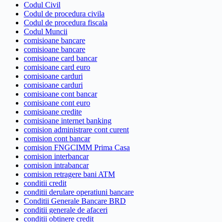
Codul Civil
Codul de procedura civila
Codul de procedura fiscala
Codul Muncii
comisioane bancare
comisioane bancare
comisioane card bancar
comisioane card euro
comisioane carduri
comisioane carduri
comisioane cont bancar
comisioane cont euro
comisioane credite
comisioane internet banking
comision administrare cont curent
comision cont bancar
comision FNGCIMM Prima Casa
comision interbancar
comision intrabancar
comision retragere bani ATM
conditii credit
conditii derulare operatiuni bancare
Conditii Generale Bancare BRD
conditii generale de afaceri
conditii obtinere credit