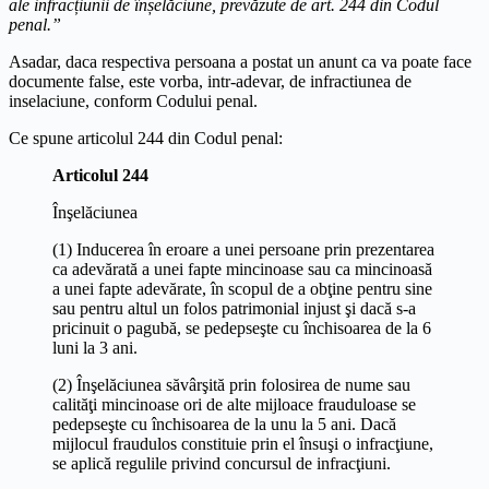
ale infracțiunii de înșelăciune, prevăzute de art. 244 din Codul
penal.”
Asadar, daca respectiva persoana a postat un anunt ca va poate face
documente false, este vorba, intr-adevar, de infractiunea de
inselaciune, conform Codului penal.
Ce spune articolul 244 din Codul penal:
Articolul 244
Înşelăciunea
(1) Inducerea în eroare a unei persoane prin prezentarea
ca adevărată a unei fapte mincinoase sau ca mincinoasă
a unei fapte adevărate, în scopul de a obţine pentru sine
sau pentru altul un folos patrimonial injust şi dacă s-a
pricinuit o pagubă, se pedepseşte cu închisoarea de la 6
luni la 3 ani.
(2) Înşelăciunea săvârşită prin folosirea de nume sau
calităţi mincinoase ori de alte mijloace frauduloase se
pedepseşte cu închisoarea de la unu la 5 ani. Dacă
mijlocul fraudulos constituie prin el însuşi o infracţiune,
se aplică regulile privind concursul de infracţiuni.