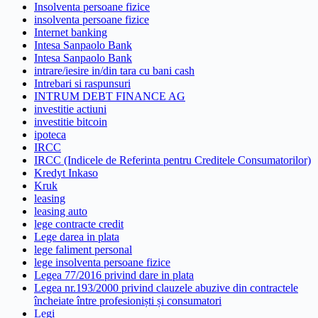
Insolventa persoane fizice
insolventa persoane fizice
Internet banking
Intesa Sanpaolo Bank
Intesa Sanpaolo Bank
intrare/iesire in/din tara cu bani cash
Intrebari si raspunsuri
INTRUM DEBT FINANCE AG
investitie actiuni
investitie bitcoin
ipoteca
IRCC
IRCC (Indicele de Referinta pentru Creditele Consumatorilor)
Kredyt Inkaso
Kruk
leasing
leasing auto
lege contracte credit
Lege darea in plata
lege faliment personal
lege insolventa persoane fizice
Legea 77/2016 privind dare in plata
Legea nr.193/2000 privind clauzele abuzive din contractele
încheiate între profesioniști și consumatori
Legi