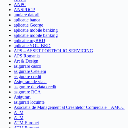
ANPC
ANSPDCP
anulare datorii
aplicatie banca
aplicatie George
aplicatie mobile banking
aplicatie mobile banking
aplicatie myBRD
aplicatie YOU BRD
APS – ASSET PORTFOLIO SERVICING
APS Romania
Art & Design
asigurare casco
asigurare Cetelem
asigurare credit
Asigurare de viata
asigurare de viata credit
asigurare RCA
Asigurari
asigurari locuinte
Asociatia de Management al Creantelor Comerciale – AMCC
ATM
ATM
ATM Euronet
ATM Euronet