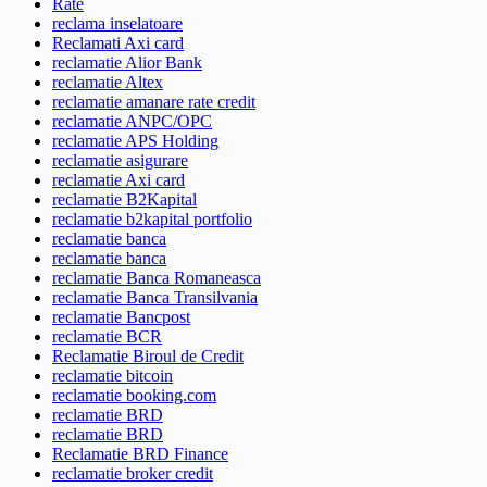
Rate
reclama inselatoare
Reclamati Axi card
reclamatie Alior Bank
reclamatie Altex
reclamatie amanare rate credit
reclamatie ANPC/OPC
reclamatie APS Holding
reclamatie asigurare
reclamatie Axi card
reclamatie B2Kapital
reclamatie b2kapital portfolio
reclamatie banca
reclamatie banca
reclamatie Banca Romaneasca
reclamatie Banca Transilvania
reclamatie Bancpost
reclamatie BCR
Reclamatie Biroul de Credit
reclamatie bitcoin
reclamatie booking.com
reclamatie BRD
reclamatie BRD
Reclamatie BRD Finance
reclamatie broker credit