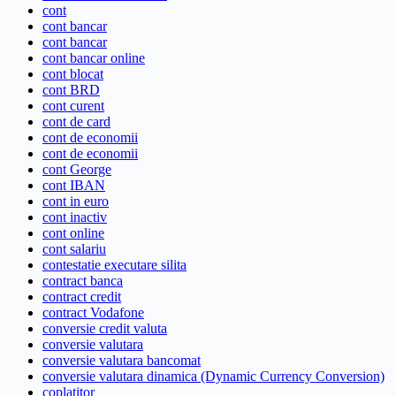
cont
cont bancar
cont bancar
cont bancar online
cont blocat
cont BRD
cont curent
cont de card
cont de economii
cont de economii
cont George
cont IBAN
cont in euro
cont inactiv
cont online
cont salariu
contestatie executare silita
contract banca
contract credit
contract Vodafone
conversie credit valuta
conversie valutara
conversie valutara bancomat
conversie valutara dinamica (Dynamic Currency Conversion)
coplatitor