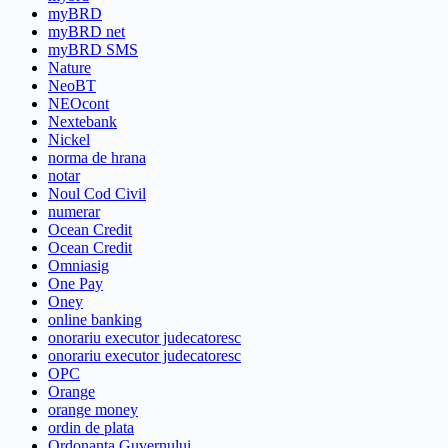
myBRD
myBRD net
myBRD SMS
Nature
NeoBT
NEOcont
Nextebank
Nickel
norma de hrana
notar
Noul Cod Civil
numerar
Ocean Credit
Ocean Credit
Omniasig
One Pay
Oney
online banking
onorariu executor judecatoresc
onorariu executor judecatoresc
OPC
Orange
orange money
ordin de plata
Ordonanta Guvernului