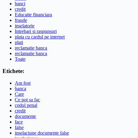
banci
credit
Educatie financiara
fraude
inselatorie
Intrebari si raspunsuri
plata cu cardul pe internet
plati
reclamatie banca
reclamatie banca
Toate
Etichete:
Am fost
banca
Care
Ce pot sa fac
codul penal
credit
documente
face
false
inselaciune documente false