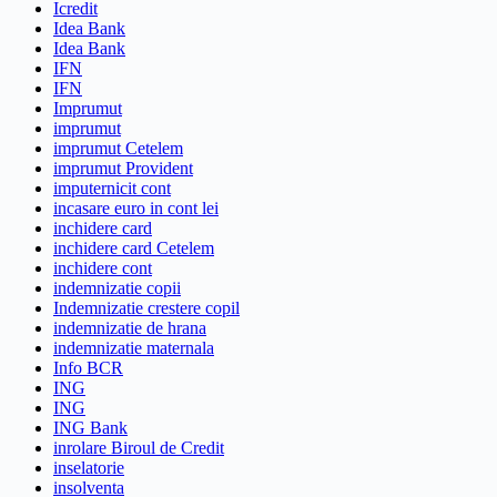
Icredit
Idea Bank
Idea Bank
IFN
IFN
Imprumut
imprumut
imprumut Cetelem
imprumut Provident
imputernicit cont
incasare euro in cont lei
inchidere card
inchidere card Cetelem
inchidere cont
indemnizatie copii
Indemnizatie crestere copil
indemnizatie de hrana
indemnizatie maternala
Info BCR
ING
ING
ING Bank
inrolare Biroul de Credit
inselatorie
insolventa