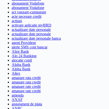
abonament Vodafone
abonament Vodafone
act vanzare-cumparare
acte necesare credit
actiuni
activare aplicatie myBRD
actualizare date personale
actualizare date personale
actualizare date personale banca
agent Provident
alerte SMS cont bancar
Alior Bank
Alo 24 Banking
alocatie copil
Alpha Bank
Alpha Bank
Altex
amanare rata credit
amanare rata credit
amanare rate credit
amanare rate credit
amenda
ANAF
angajament de plata
ANPC