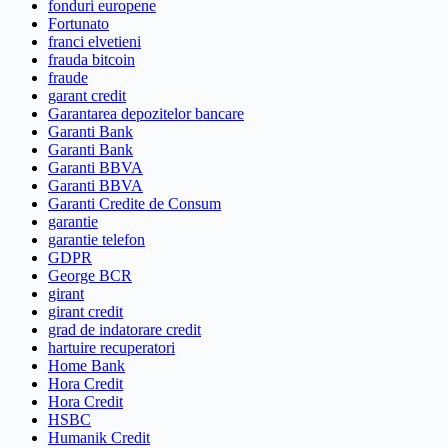
fonduri europene
Fortunato
franci elvetieni
frauda bitcoin
fraude
garant credit
Garantarea depozitelor bancare
Garanti Bank
Garanti Bank
Garanti BBVA
Garanti BBVA
Garanti Credite de Consum
garantie
garantie telefon
GDPR
George BCR
girant
girant credit
grad de indatorare credit
hartuire recuperatori
Home Bank
Hora Credit
Hora Credit
HSBC
Humanik Credit