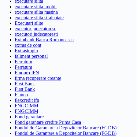
executare silita
executare silita imobil
executare silita masina
executare silita strainatate
Executari silite
executor judecatoresc
executori judecatoresti
Eximbank Banca Romaneasca
extras de cont
Extrasimplu
faliment personal
Ferratum
Ferratum
Finopro IFN
firma recuperare creante
First Bank
First Bank
Flanco
flexcredit ifn
FNGCIMM
FNGCIMM
Fond garantare
Fond garantare credite Prima Casa
Fondul de Garantare a Depozitelor Bancare (FGDB)
Fondul de Garantare a Depozitelor Bancare (FGDB)