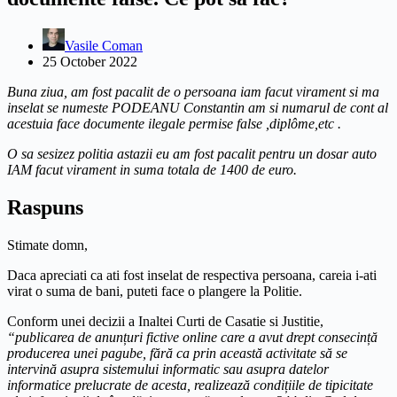
Vasile Coman
25 October 2022
Buna ziua, am fost pacalit de o persoana iam facut virament si ma
inselat se numeste PODEANU Constantin am si numarul de cont al
acestuia face documente ilegale permise false ,diplôme,etc .
O sa sesizez politia astazii eu am fost pacalit pentru un dosar auto
IAM facut virament in suma totala de 1400 de euro.
Raspuns
Stimate domn,
Daca apreciati ca ati fost inselat de respectiva persoana, careia i-ati
virat o suma de bani, puteti face o plangere la Politie.
Conform unei decizii a Inaltei Curti de Casatie si Justitie,
“publicarea de anunțuri fictive online care a avut drept consecință
producerea unei pagube, fără ca prin această activitate să se
intervină asupra sistemului informatic sau asupra datelor
informatice prelucrate de acesta, realizează condițiile de tipicitate