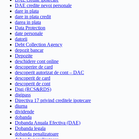
DAE credite nevoi personale
dare in plata
dare in plata credit
darea in plata
Data Protection
date personale
datorii
Debt Collection Agency
depozit bancar
Depozite
deschidere cont online
descoperire de card
descoperit autorizat de cont – DAC
descoperit de card
descoperit de cont
Digi (RCS&RDS)
digipass
Directiva 17 privind creditele ipotecare
diurna
dividende
dobanda
Dobanda Anuala Efectiva (DAE)
Dobanda legala
dobanda penalizatoare