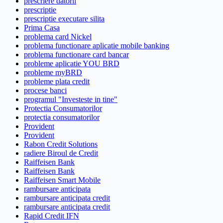
prescriere datorii
prescriptie
prescriptie executare silita
Prima Casa
problema card Nickel
problema functionare aplicatie mobile banking
problema functionare card bancar
probleme aplicatie YOU BRD
probleme myBRD
probleme plata credit
procese banci
programul "Investeste in tine"
Protectia Consumatorilor
protectia consumatorilor
Provident
Provident
Rabon Credit Solutions
radiere Biroul de Credit
Raiffeisen Bank
Raiffeisen Bank
Raiffeisen Smart Mobile
rambursare anticipata
rambursare anticipata credit
rambursare anticipata credit
Rapid Credit IFN