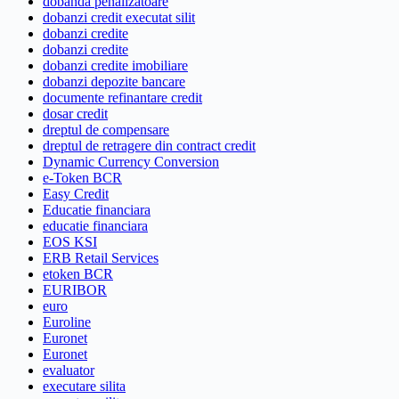
dobanda penalizatoare
dobanzi credit executat silit
dobanzi credite
dobanzi credite
dobanzi credite imobiliare
dobanzi depozite bancare
documente refinantare credit
dosar credit
dreptul de compensare
dreptul de retragere din contract credit
Dynamic Currency Conversion
e-Token BCR
Easy Credit
Educatie financiara
educatie financiara
EOS KSI
ERB Retail Services
etoken BCR
EURIBOR
euro
Euroline
Euronet
Euronet
evaluator
executare silita