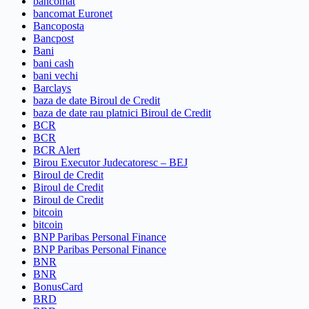
bancomat
bancomat Euronet
Bancoposta
Bancpost
Bani
bani cash
bani vechi
Barclays
baza de date Biroul de Credit
baza de date rau platnici Biroul de Credit
BCR
BCR
BCR Alert
Birou Executor Judecatoresc – BEJ
Biroul de Credit
Biroul de Credit
Biroul de Credit
bitcoin
bitcoin
BNP Paribas Personal Finance
BNP Paribas Personal Finance
BNR
BNR
BonusCard
BRD