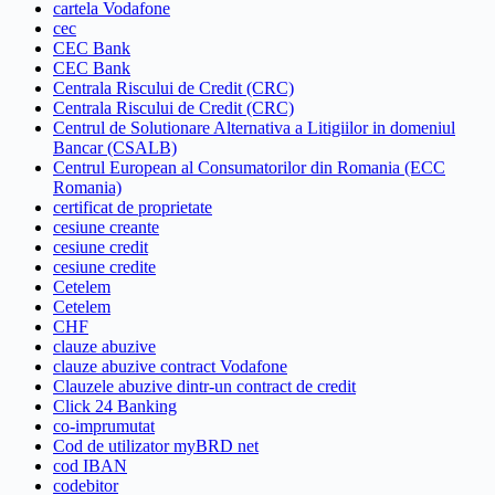
cartela Vodafone
cec
CEC Bank
CEC Bank
Centrala Riscului de Credit (CRC)
Centrala Riscului de Credit (CRC)
Centrul de Solutionare Alternativa a Litigiilor in domeniul
Bancar (CSALB)
Centrul European al Consumatorilor din Romania (ECC
Romania)
certificat de proprietate
cesiune creante
cesiune credit
cesiune credite
Cetelem
Cetelem
CHF
clauze abuzive
clauze abuzive contract Vodafone
Clauzele abuzive dintr-un contract de credit
Click 24 Banking
co-imprumutat
Cod de utilizator myBRD net
cod IBAN
codebitor