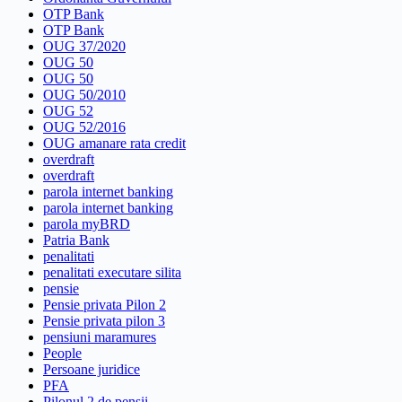
OTP Bank
OTP Bank
OUG 37/2020
OUG 50
OUG 50
OUG 50/2010
OUG 52
OUG 52/2016
OUG amanare rata credit
overdraft
overdraft
parola internet banking
parola internet banking
parola myBRD
Patria Bank
penalitati
penalitati executare silita
pensie
Pensie privata Pilon 2
Pensie privata pilon 3
pensiuni maramures
People
Persoane juridice
PFA
Pilonul 2 de pensii