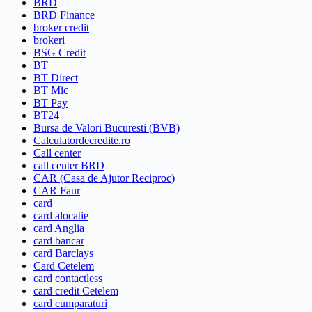
BRD
BRD Finance
broker credit
brokeri
BSG Credit
BT
BT Direct
BT Mic
BT Pay
BT24
Bursa de Valori Bucuresti (BVB)
Calculatordecredite.ro
Call center
call center BRD
CAR (Casa de Ajutor Reciproc)
CAR Faur
card
card alocatie
card Anglia
card bancar
card Barclays
Card Cetelem
card contactless
card credit Cetelem
card cumparaturi