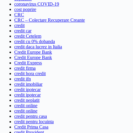
coronavirus COVID-19
cost poprire
CRC
CRC – Colectare Recuperare Creante
credit
credit car
credit Cetelem
credit cu 0% dobanda
credit daca lucrez in Italia
Credit Europe Bank
Credit Europe Bank
Credit Express
credit firma
credit hora credit
credit ifn
credit imobiliar
credit ipotecar
credit ipotecar
credit neplatit
credit online
credit online
credit pentru casa
credit pentru locuinta
Credit Prima Casa
credit Provident