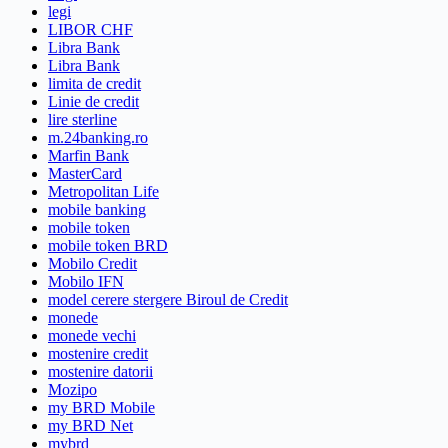
legi
LIBOR CHF
Libra Bank
Libra Bank
limita de credit
Linie de credit
lire sterline
m.24banking.ro
Marfin Bank
MasterCard
Metropolitan Life
mobile banking
mobile token
mobile token BRD
Mobilo Credit
Mobilo IFN
model cerere stergere Biroul de Credit
monede
monede vechi
mostenire credit
mostenire datorii
Mozipo
my BRD Mobile
my BRD Net
mybrd