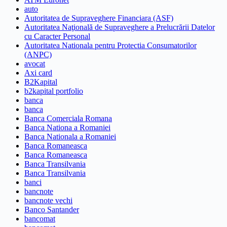
auto
Autoritatea de Supraveghere Financiara (ASF)
Autoritatea Naţională de Supraveghere a Prelucrării Datelor
cu Caracter Personal
Autoritatea Nationala pentru Protectia Consumatorilor
(ANPC)
avocat
Axi card
B2Kapital
b2kapital portfolio
banca
banca
Banca Comerciala Romana
Banca Nationa a Romaniei
Banca Nationala a Romaniei
Banca Romaneasca
Banca Romaneasca
Banca Transilvania
Banca Transilvania
banci
bancnote
bancnote vechi
Banco Santander
bancomat