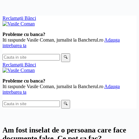
Skip
Reclamații Bănci
to
content
Probleme cu banca?
Iti raspunde Vasile Coman, jurnalist la Bancherul.ro
Adauga
intrebarea ta
Cauta
🔍
in
Reclamații Bănci
site
Probleme cu banca?
Iti raspunde Vasile Coman, jurnalist la Bancherul.ro
Adauga
intrebarea ta
Cauta
🔍
in
site
Am fost inselat de o persoana care face
documente false. Ce pot sa fac?