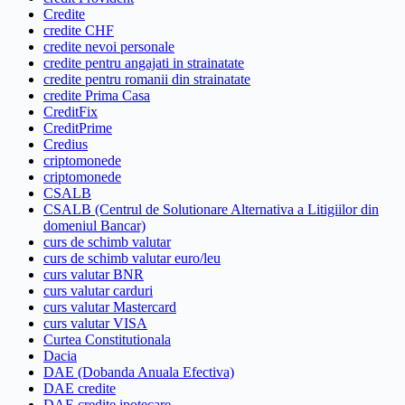
Credite
credite CHF
credite nevoi personale
credite pentru angajati in strainatate
credite pentru romanii din strainatate
credite Prima Casa
CreditFix
CreditPrime
Credius
criptomonede
criptomonede
CSALB
CSALB (Centrul de Solutionare Alternativa a Litigiilor din
domeniul Bancar)
curs de schimb valutar
curs de schimb valutar euro/leu
curs valutar BNR
curs valutar carduri
curs valutar Mastercard
curs valutar VISA
Curtea Constitutionala
Dacia
DAE (Dobanda Anuala Efectiva)
DAE credite
DAE credite ipotecare