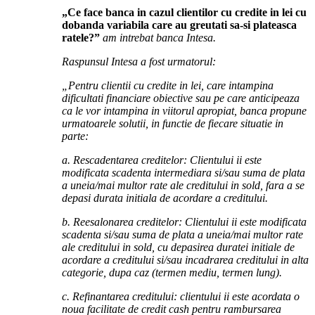
„Ce face banca in cazul clientilor cu credite in lei cu
dobanda variabila care au greutati sa-si plateasca
ratele?”
am intrebat banca Intesa.
Raspunsul Intesa a fost urmatorul:
„Pentru clientii cu credite in lei, care intampina
dificultati financiare obiective sau pe care anticipeaza
ca le vor intampina in viitorul apropiat, banca propune
urmatoarele solutii, in functie de fiecare situatie in
parte:
a. Rescadentarea creditelor: Clientului ii este
modificata scadenta intermediara si/sau suma de plata
a uneia/mai multor rate ale creditului in sold, fara a se
depasi durata initiala de acordare a creditului.
b. Reesalonarea creditelor: Clientului ii este modificata
scadenta si/sau suma de plata a uneia/mai multor rate
ale creditului in sold, cu depasirea duratei initiale de
acordare a creditului si/sau incadrarea creditului in alta
categorie, dupa caz (termen mediu, termen lung).
c. Refinantarea creditului: clientului ii este acordata o
noua facilitate de credit cash pentru rambursarea