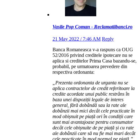
Vasile Pop Coman - Reclamatiibanci.ro
21 May 2022 / 7:46 AM
Reply
Banca Romaneasca v-a raspuns ca OUG
52/2016 privind creditele ipotecare nu se
aplica si creditelor Prima Casa bazandu-se,
probabil, pe urmatoarea prevedere din
respectiva ordonanta:
„Prezenta ordonanta de urganta nu se
aplica contractelor de credit referitoare la
credite acordate unui public restrâns în
baza unei dispoziții legale de interes
general, fără dobândă sau la rate ale
dobânzii mai mici decât cele practicate în
mod obișnuit pe piață ori în condiții care
sunt mai avantajoase pentru consumator
decât cele obișnuite de pe piață și cu rate
ale dobânzii care să nu fie mai mari decât
cele practicate în mod normal pe piață.”