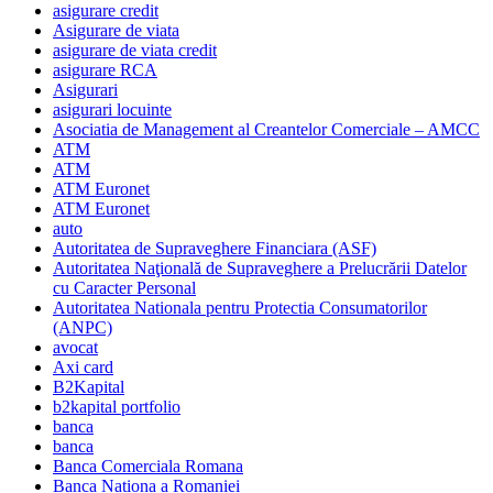
asigurare credit
Asigurare de viata
asigurare de viata credit
asigurare RCA
Asigurari
asigurari locuinte
Asociatia de Management al Creantelor Comerciale – AMCC
ATM
ATM
ATM Euronet
ATM Euronet
auto
Autoritatea de Supraveghere Financiara (ASF)
Autoritatea Naţională de Supraveghere a Prelucrării Datelor
cu Caracter Personal
Autoritatea Nationala pentru Protectia Consumatorilor
(ANPC)
avocat
Axi card
B2Kapital
b2kapital portfolio
banca
banca
Banca Comerciala Romana
Banca Nationa a Romaniei