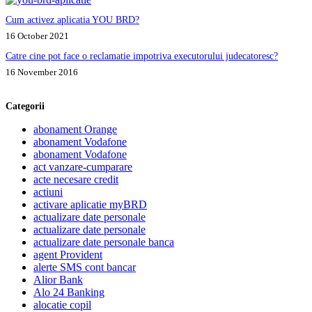
Cum activez aplicatia YOU BRD?
16 October 2021
Catre cine pot face o reclamatie impotriva executorului judecatoresc?
16 November 2016
Categorii
abonament Orange
abonament Vodafone
abonament Vodafone
act vanzare-cumparare
acte necesare credit
actiuni
activare aplicatie myBRD
actualizare date personale
actualizare date personale
actualizare date personale banca
agent Provident
alerte SMS cont bancar
Alior Bank
Alo 24 Banking
alocatie copil