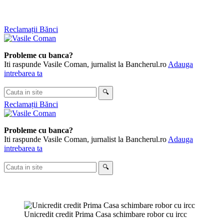
Skip
Reclamații Bănci
to
content
Probleme cu banca?
Iti raspunde Vasile Coman, jurnalist la Bancherul.ro
Adauga
intrebarea ta
Cauta
🔍
in
Reclamații Bănci
site
Probleme cu banca?
Iti raspunde Vasile Coman, jurnalist la Bancherul.ro
Adauga
intrebarea ta
Cauta
🔍
in
site
Unicredit credit Prima Casa schimbare robor cu ircc