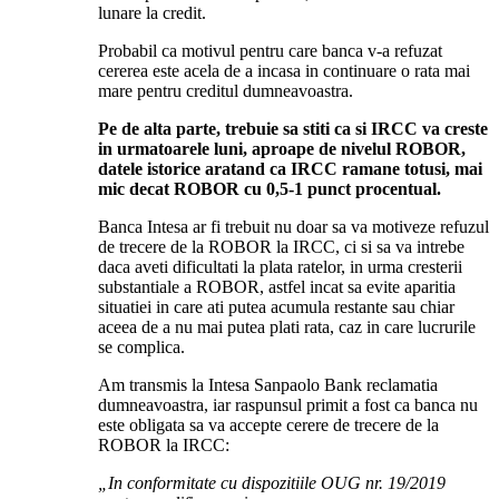
lunare la credit.
Probabil ca motivul pentru care banca v-a refuzat
cererea este acela de a incasa in continuare o rata mai
mare pentru creditul dumneavoastra.
Pe de alta parte, trebuie sa stiti ca si IRCC va creste
in urmatoarele luni, aproape de nivelul ROBOR,
datele istorice aratand ca IRCC ramane totusi, mai
mic decat ROBOR cu 0,5-1 punct procentual.
Banca Intesa ar fi trebuit nu doar sa va motiveze refuzul
de trecere de la ROBOR la IRCC, ci si sa va intrebe
daca aveti dificultati la plata ratelor, in urma cresterii
substantiale a ROBOR, astfel incat sa evite aparitia
situatiei in care ati putea acumula restante sau chiar
aceea de a nu mai putea plati rata, caz in care lucrurile
se complica.
Am transmis la Intesa Sanpaolo Bank reclamatia
dumneavoastra, iar raspunsul primit a fost ca banca nu
este obligata sa va accepte cerere de trecere de la
ROBOR la IRCC:
„In conformitate cu dispozitiile OUG nr. 19/2019