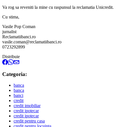
Va rog sa reveniti la mine cu raspunsul la reclamatia Unicredit.
Cu stima,
Vasile Pop Coman
jurnalist
Reclamatiibanci.ro
vasile.coman@reclamatiibanci.ro
0723292899
Distribuie
Categoria:
banca
banca
banci
credit
credit imobiliar
credit ipotecar
credit ipotecar
credit pentru casa
credit pentru locuinta