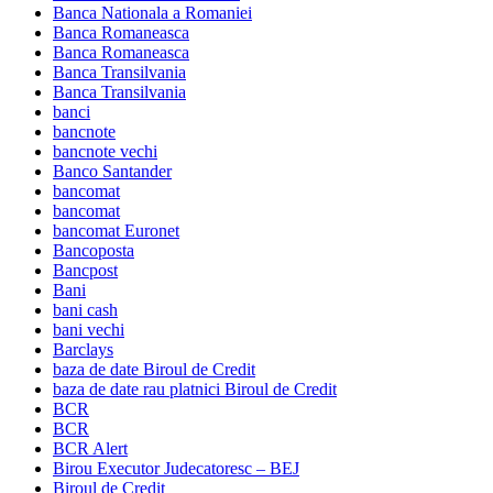
Banca Nationala a Romaniei
Banca Romaneasca
Banca Romaneasca
Banca Transilvania
Banca Transilvania
banci
bancnote
bancnote vechi
Banco Santander
bancomat
bancomat
bancomat Euronet
Bancoposta
Bancpost
Bani
bani cash
bani vechi
Barclays
baza de date Biroul de Credit
baza de date rau platnici Biroul de Credit
BCR
BCR
BCR Alert
Birou Executor Judecatoresc – BEJ
Biroul de Credit