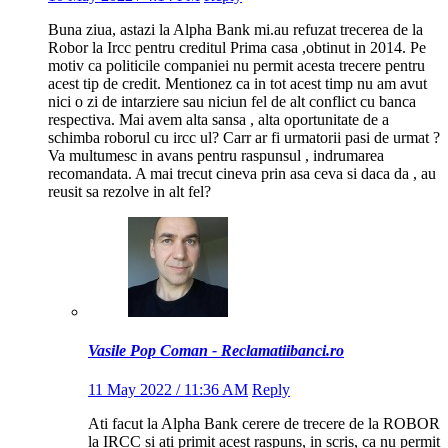
Buna ziua, astazi la Alpha Bank mi.au refuzat trecerea de la
Robor la Ircc pentru creditul Prima casa ,obtinut in 2014. Pe
motiv ca politicile companiei nu permit acesta trecere pentru
acest tip de credit. Mentionez ca in tot acest timp nu am avut
nici o zi de intarziere sau niciun fel de alt conflict cu banca
respectiva. Mai avem alta sansa , alta oportunitate de a
schimba roborul cu ircc ul? Carr ar fi urmatorii pasi de urmat ?
Va multumesc in avans pentru raspunsul , indrumarea
recomandata. A mai trecut cineva prin asa ceva si daca da , au
reusit sa rezolve in alt fel?
Vasile Pop Coman - Reclamatiibanci.ro
11 May 2022 / 11:36 AM
Reply
Ati facut la Alpha Bank cerere de trecere de la ROBOR
la IRCC si ati primit acest raspuns, in scris, ca nu permit