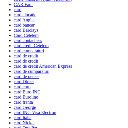
CAR Faur
card
card alocatie
card Anglia
card bancar
card Barclays
Card Cetelem
card contactless
card credit Cetelem
card cumparaturi
card de credit
card de credit
card de credit American Express
card de cumparaturi
card de pensie
card Direct
card euro
card Euro ING
card Euroline
card franta
card George
card ING Visa Electron
card Italia
card Nickel
card One Pay