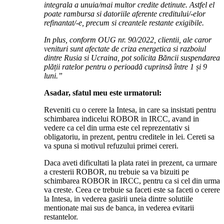
integrala a unuia/mai multor credite detinute. Astfel el
poate rambursa si datoriile aferente creditului/-elor
refinantat/-e, precum si creantele restante exigibile.
In plus, conform OUG nr. 90/2022, clientii, ale caror
venituri sunt afectate de criza energetica si razboiul
dintre Rusia si Ucraina, pot solicita Băncii suspendarea
plății ratelor pentru o perioadă cuprinsă între 1 și 9
luni.”
Asadar, sfatul meu este urmatorul:
Reveniti cu o cerere la Intesa, in care sa insistati pentru
schimbarea indicelui ROBOR in IRCC, avand in
vedere ca cel din urma este cel reprezentativ si
obligatoriu, in prezent, pentru creditele in lei. Cereti sa
va spuna si motivul refuzului primei cereri.
Daca aveti dificultati la plata ratei in prezent, ca urmare
a cresterii ROBOR, nu trebuie sa va bizuiti pe
schimbarea ROBOR in IRCC, pentru ca si cel din urma
va creste. Ceea ce trebuie sa faceti este sa faceti o cerere
la Intesa, in vederea gasirii uneia dintre solutiile
mentionate mai sus de banca, in vederea evitarii
restantelor.