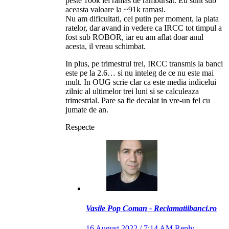
peste 100k lei ramas de rambursat. Eu sunt sub
aceasta valoare la ~91k ramasi.
Nu am dificultati, cel putin per moment, la plata
ratelor, dar avand in vedere ca IRCC tot timpul a
fost sub ROBOR, iar eu am aflat doar anul
acesta, il vreau schimbat.
In plus, pe trimestrul trei, IRCC transmis la banci
este pe la 2.6… si nu inteleg de ce nu este mai
mult. In OUG scrie clar ca este media indicelui
zilnic al ultimelor trei luni si se calculeaza
trimestrial. Pare sa fie decalat in vre-un fel cu
jumate de an.
Respecte
Vasile Pop Coman - Reclamatiibanci.ro
16 August 2022 / 7:14 AM
Reply