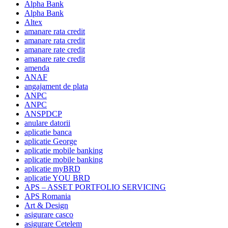
Alpha Bank
Alpha Bank
Altex
amanare rata credit
amanare rata credit
amanare rate credit
amanare rate credit
amenda
ANAF
angajament de plata
ANPC
ANPC
ANSPDCP
anulare datorii
aplicatie banca
aplicatie George
aplicatie mobile banking
aplicatie mobile banking
aplicatie myBRD
aplicatie YOU BRD
APS – ASSET PORTFOLIO SERVICING
APS Romania
Art & Design
asigurare casco
asigurare Cetelem