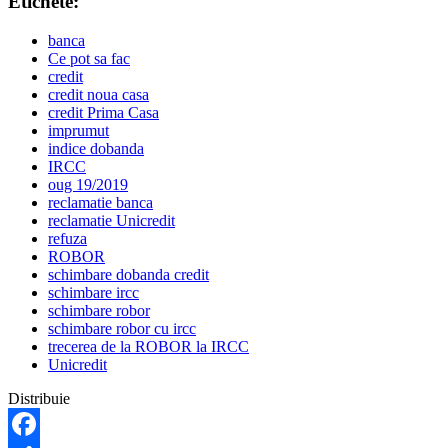
Etichete:
banca
Ce pot sa fac
credit
credit noua casa
credit Prima Casa
imprumut
indice dobanda
IRCC
oug 19/2019
reclamatie banca
reclamatie Unicredit
refuza
ROBOR
schimbare dobanda credit
schimbare ircc
schimbare robor
schimbare robor cu ircc
trecerea de la ROBOR la IRCC
Unicredit
Distribuie