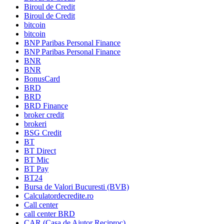
Biroul de Credit
Biroul de Credit
bitcoin
bitcoin
BNP Paribas Personal Finance
BNP Paribas Personal Finance
BNR
BNR
BonusCard
BRD
BRD
BRD Finance
broker credit
brokeri
BSG Credit
BT
BT Direct
BT Mic
BT Pay
BT24
Bursa de Valori Bucuresti (BVB)
Calculatordecredite.ro
Call center
call center BRD
CAR (Casa de Ajutor Reciproc)