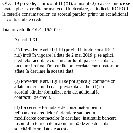
OUG 19 prevede, la articolul 11 (XI), aliniatul (2), ca acest indice se
poate aplica si creditelor mai vechi in derulare, cu indicele ROBOR,
la cererile consumatorilor, cu acordul partilor, printr-un act aditional
la contractul de credit.
Iata prevederile OUG 19/2019:
Articolul XI
(1) Prevederile art. II și III (privind introducerea IRCC
n.r.) intră în vigoare la data de 2 mai 2019 și se aplică
creditelor acordate consumatorilor după această dată,
precum și refinanțării creditelor acordate consumatorilor
aflate în derulare la această dată.
(2) Prevederile art. II și III se pot aplica și contractelor
aflate în derulare la data prevăzută la alin. (1) cu
acordul părților formalizat prin act adițional la
contractul de credit.
(3) La cererile formulate de consumatori pentru
refinanțarea creditelor în derulare sau pentru
modificarea contractelor în derulare, instituțiile bancare
răspund în termen de maximum 60 de zile de la data
solicitării formulate de aceștia.