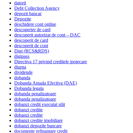
datorii
Debt Collection Agency
depozit bancar
Depozite
deschidere cont online
descoperire de card
descoperit autorizat de cont – DAC
descoperit de card
descoperit de cont
Digi (RCS&RDS)
digipass
Directiva 17 privind creditele ipotecare
diurna
dividende
dobanda
Dobanda Anuala Efectiva (DAE)
Dobanda legala
dobanda penalizatoare
dobanda penalizatoare
dobanzi credit executat silit
dobanzi credite
dobanzi credite
dobanzi credite imobiliare
dobanzi depozite bancare
documente refinantare credit