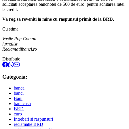
solicitati acceptarea bancnotei de 500 de euro, pentru achitarea ratei
la credit.
Va rog sa reveniti la mine cu raspunsul primit de la BRD.
Cu stima,
Vasile Pop Coman
jurnalist
Reclamatiibanci.ro
Distribuie
Categoria:
banca
banci
Bani
bani cash
BRD
euro
Intrebari si raspunsuri
reclamatie BRD