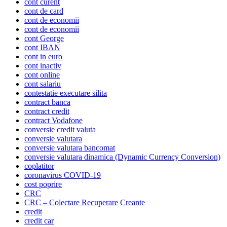
cont curent
cont de card
cont de economii
cont de economii
cont George
cont IBAN
cont in euro
cont inactiv
cont online
cont salariu
contestatie executare silita
contract banca
contract credit
contract Vodafone
conversie credit valuta
conversie valutara
conversie valutara bancomat
conversie valutara dinamica (Dynamic Currency Conversion)
coplatitor
coronavirus COVID-19
cost poprire
CRC
CRC – Colectare Recuperare Creante
credit
credit car