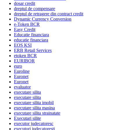
dosar credit
dreptul de compensare
dreptul de retragere din contract credit
Dynamic Currency Conversion
e-Token BCR
Easy Credit
Educatie financiara
educatie financiara
EOS KSI
ERB Retail Services
etoken BCR
EURIBOR
euro
Euroline
Euronet
Euronet
evaluator
executare silita
executare silita
executare silita imobil
executare silita masina
executare silita strainatate
Executari silite
executor judecatoresc
executori judecatoresti