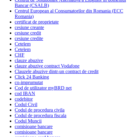
Bancar (CSALB)
Centrul European al Consumatorilor din Romania (ECC
Romania)
certificat de proprietate
cesiune creante
cesiune credit
cesiune credite
Cetelem
Cetelem
CHF
clauze abuzive
clauze abuzive contract Vodafone
Clauzele abuzive dintr-un contract de credit
Click 24 Banking
co-imprumutat
Cod de utilizator myBRD net
cod IBAN
codebitor
Codul Civil
Codul de procedura civila
Codul de procedura fiscala
Codul Muncii
comisioane bancare
comisioane bancare