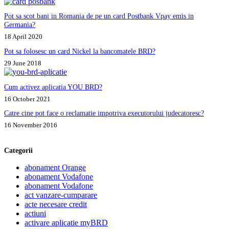
Pot sa scot bani in Romania de pe un card Postbank Vpay emis in
Germania?
18 April 2020
Pot sa folosesc un card Nickel la bancomatele BRD?
29 June 2018
Cum activez aplicatia YOU BRD?
16 October 2021
Catre cine pot face o reclamatie impotriva executorului judecatoresc?
16 November 2016
Categorii
abonament Orange
abonament Vodafone
abonament Vodafone
act vanzare-cumparare
acte necesare credit
actiuni
activare aplicatie myBRD