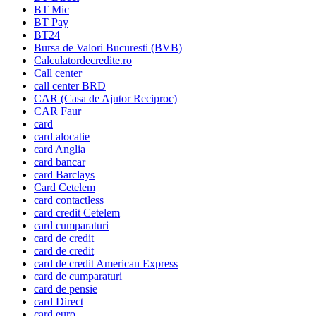
BT Mic
BT Pay
BT24
Bursa de Valori Bucuresti (BVB)
Calculatordecredite.ro
Call center
call center BRD
CAR (Casa de Ajutor Reciproc)
CAR Faur
card
card alocatie
card Anglia
card bancar
card Barclays
Card Cetelem
card contactless
card credit Cetelem
card cumparaturi
card de credit
card de credit
card de credit American Express
card de cumparaturi
card de pensie
card Direct
card euro