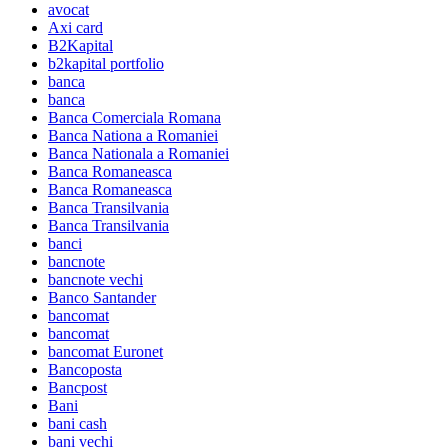
avocat
Axi card
B2Kapital
b2kapital portfolio
banca
banca
Banca Comerciala Romana
Banca Nationa a Romaniei
Banca Nationala a Romaniei
Banca Romaneasca
Banca Romaneasca
Banca Transilvania
Banca Transilvania
banci
bancnote
bancnote vechi
Banco Santander
bancomat
bancomat
bancomat Euronet
Bancoposta
Bancpost
Bani
bani cash
bani vechi