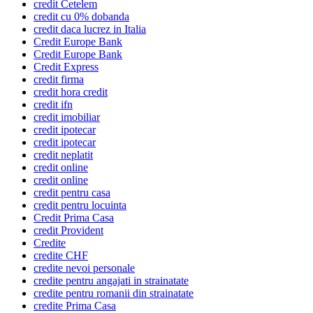
credit Cetelem
credit cu 0% dobanda
credit daca lucrez in Italia
Credit Europe Bank
Credit Europe Bank
Credit Express
credit firma
credit hora credit
credit ifn
credit imobiliar
credit ipotecar
credit ipotecar
credit neplatit
credit online
credit online
credit pentru casa
credit pentru locuinta
Credit Prima Casa
credit Provident
Credite
credite CHF
credite nevoi personale
credite pentru angajati in strainatate
credite pentru romanii din strainatate
credite Prima Casa