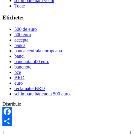
schimbare bani vechi
Toate
Etichete:
500 de euro
500 euro
accepta
banca
banca centrala europeana
banci
bancnota 500 euro
bancnote
bce
BRD
euro
reclamatie BRD
schimbare bancnota 500 euro
Distribuie
Facebook
Share