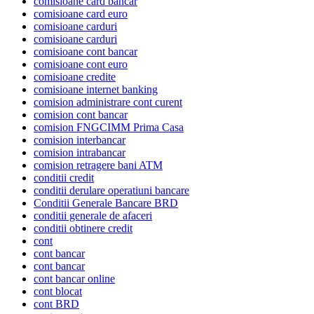
comisioane card bancar
comisioane card euro
comisioane carduri
comisioane carduri
comisioane cont bancar
comisioane cont euro
comisioane credite
comisioane internet banking
comision administrare cont curent
comision cont bancar
comision FNGCIMM Prima Casa
comision interbancar
comision intrabancar
comision retragere bani ATM
conditii credit
conditii derulare operatiuni bancare
Conditii Generale Bancare BRD
conditii generale de afaceri
conditii obtinere credit
cont
cont bancar
cont bancar
cont bancar online
cont blocat
cont BRD