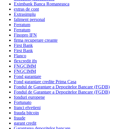
Eximbank Banca Romaneasca
extras de cont
Extrasimplu
faliment personal
Ferratum
Ferratum
Finopro IFN
firma recuperare creante
First Bank
First Bank
Flanco
flexcredit ifn
FNGCIMM
FNGCIMM
Fond garantare
Fond garantare credite Prima Casa
Fondul de Garantare a Depozitelor Bancare (FGDB)
Fondul de Garantare a Depozitelor Bancare (FGDB)
fonduri europene
Fortunato
franci elvetieni
frauda bitcoin
fraude
garant credit
Garantarea depozitelor bancare