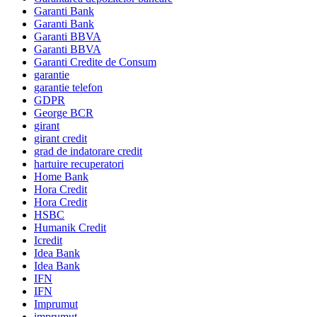
Garanti Bank
Garanti Bank
Garanti BBVA
Garanti BBVA
Garanti Credite de Consum
garantie
garantie telefon
GDPR
George BCR
girant
girant credit
grad de indatorare credit
hartuire recuperatori
Home Bank
Hora Credit
Hora Credit
HSBC
Humanik Credit
Icredit
Idea Bank
Idea Bank
IFN
IFN
Imprumut
imprumut