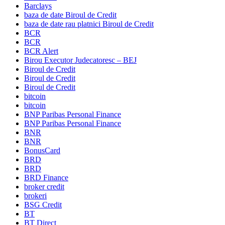
Barclays
baza de date Biroul de Credit
baza de date rau platnici Biroul de Credit
BCR
BCR
BCR Alert
Birou Executor Judecatoresc – BEJ
Biroul de Credit
Biroul de Credit
Biroul de Credit
bitcoin
bitcoin
BNP Paribas Personal Finance
BNP Paribas Personal Finance
BNR
BNR
BonusCard
BRD
BRD
BRD Finance
broker credit
brokeri
BSG Credit
BT
BT Direct