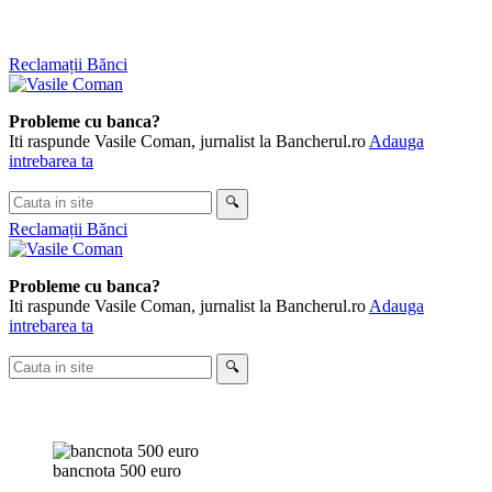
Skip
Reclamații Bănci
to
content
Probleme cu banca?
Iti raspunde Vasile Coman, jurnalist la Bancherul.ro
Adauga
intrebarea ta
Cauta
🔍
in
Reclamații Bănci
site
Probleme cu banca?
Iti raspunde Vasile Coman, jurnalist la Bancherul.ro
Adauga
intrebarea ta
Cauta
🔍
in
site
bancnota 500 euro