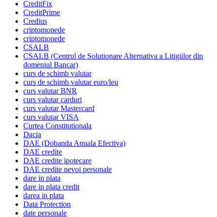
CreditFix
CreditPrime
Credius
criptomonede
criptomonede
CSALB
CSALB (Centrul de Solutionare Alternativa a Litigiilor din
domeniul Bancar)
curs de schimb valutar
curs de schimb valutar euro/leu
curs valutar BNR
curs valutar carduri
curs valutar Mastercard
curs valutar VISA
Curtea Constitutionala
Dacia
DAE (Dobanda Anuala Efectiva)
DAE credite
DAE credite ipotecare
DAE credite nevoi personale
dare in plata
dare in plata credit
darea in plata
Data Protection
date personale