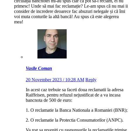
circulația bancnotei mi-au spus clar că pot sa-i reclam, ei nu
primesc! Unde să mai fac reclamație? Le-am spus că nu mai ii
consider de incredere deoarece fac abuzuri nelegale și că îmi
voi muta conturile la altă bancă! Au spus că este alegerea
mea!
Vasile Coman
20 November 2023 / 10:28 AM
Reply
In acest caz trebuie sa faceti doua reclamatii la adresa
Raiffeisen, pentru refuzul nejustificat de a va incasa
bancnota de 500 de euro:
1. O reclamatie la Banca Nationala a Romaniei (BNR);
2. O reclamatie la Protectia Consumatorilor (ANPC).
Va rog sa reveniti cu raspunsurile la reclamatiile trimise