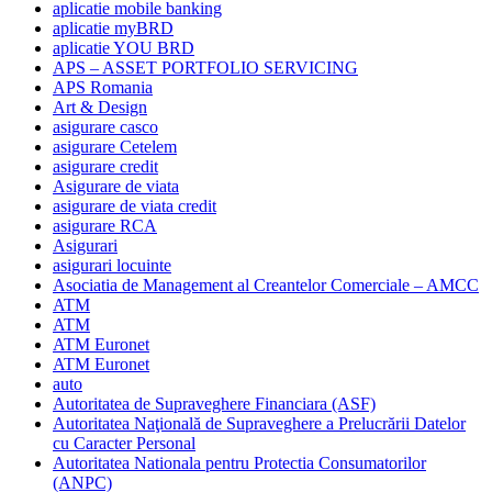
aplicatie mobile banking
aplicatie myBRD
aplicatie YOU BRD
APS – ASSET PORTFOLIO SERVICING
APS Romania
Art & Design
asigurare casco
asigurare Cetelem
asigurare credit
Asigurare de viata
asigurare de viata credit
asigurare RCA
Asigurari
asigurari locuinte
Asociatia de Management al Creantelor Comerciale – AMCC
ATM
ATM
ATM Euronet
ATM Euronet
auto
Autoritatea de Supraveghere Financiara (ASF)
Autoritatea Naţională de Supraveghere a Prelucrării Datelor
cu Caracter Personal
Autoritatea Nationala pentru Protectia Consumatorilor
(ANPC)