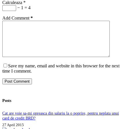
Calculeaza
*
− 1 = 4
Add Comment
*
Save my name, email and website in this browser for the next
time I comment.
Post Comment
Posts
Cat are voie sa-mi opreasca din salariu la o poprire, pentru neplata unui
card de credit BRD?
27 April 2015