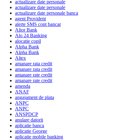
actualizare date personale
actualizare date personale
actualizare date personale banca
agent Provident
alerte SMS cont bancar
Alior Bank
Alo 24 Banking
alocatie copil
Alpha Bank
Alpha Bank
Altex
amanare rata credit
amanare rata credit
amanare rate credit
amanare rate credit
amenda
ANAF
angajament de plata
ANPC
ANPC
ANSPDCP
anulare datorii
aplicatie banca
aplicatie George
aplicatie mobile banking