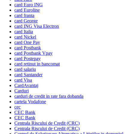
card Euro ING
card Euroline
card franta
card George
card ING Visa Electron
card Italia
card Nickel
card One Pay
card Postbank
card Postbank Vpay
card Postepay
card retinut in bancomat
card salariu
card Santander
card Visa
CardAvantaj
Carduri
carduri de credit in rate fara dobanda
cartela Vodafone
cec
CEC Bank
CEC Bank
Centrala Riscului de Credit (CRC)
Centrala Riscului de Credit (CRC)
Centrul de Solutionare Alternativa a Litigiilor in domeniul