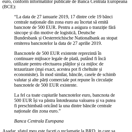
euro, conform informatiilor publicate de Banca Centrala Europeana
(BCE):
“La data de 27 ianuarie 2019, 17 dintre cele 19 bănci
centrale naționale din zona euro au încetat să emită
bancnote de 500 EUR. Pentru a asigura o tranziție fără
sincope și din motive de logistică, Deutsche
Bundesbank și Oesterreichische Nationalbank au stopat
emiterea bancnotelor la data de 27 aprilie 2019.
Bancnotele de 500 EUR existente reprezintă în
continuare mijloace legale de plată, putând fi încă
utilizate pentru efectuarea plăților și ca mijloc de
tezaurizare (mai exact, acestea pot fi cheltuite și
economisite). În mod similar, băncile, casele de schimb
valutar și alte părți comerciale pot repune în circulație
bancnotele de 500 EUR existente.
La fel ca toate cupiurile bancnotelor euro, bancnota de
500 EUR își va păstra întotdeauna valoarea și va putea
fi preschimbată oricând la una dintre băncile centrale
naționale din zona euro.”
Banca Centrala Europana
Asadar, sfatul meu este faceti o reclamatie la BRD, in care sa