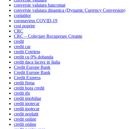
conversie valutara bancomat
conversie valutara dinamica (Dynamic Currency Conversion)
coplatitor
coronavirus COVID-19
cost poprire
CRC
CRC – Colectare Recuperare Creante
credit
credit car
credit Cetelem
credit cu 0% dobanda
credit daca lucrez in Italia
Credit Europe Bank
Credit Europe Bank
Credit Express
credit firma
credit hora credit
credit ifn
credit imobiliar
credit ipotecar
credit ipotecar
credit neplatit
credit online
credit online