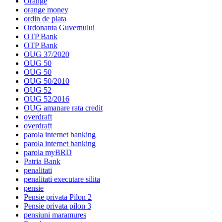
Orange
orange money
ordin de plata
Ordonanta Guvernului
OTP Bank
OTP Bank
OUG 37/2020
OUG 50
OUG 50
OUG 50/2010
OUG 52
OUG 52/2016
OUG amanare rata credit
overdraft
overdraft
parola internet banking
parola internet banking
parola myBRD
Patria Bank
penalitati
penalitati executare silita
pensie
Pensie privata Pilon 2
Pensie privata pilon 3
pensiuni maramures