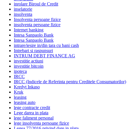
inrolare Biroul de Credit
inselatorie
insolventa
Insolventa persoane fizice
insolventa persoane fizice
Internet banking
Intesa Sanpaolo Bank
Intesa Sanpaolo Bank
intrare/iesire in/din tara cu bani cash
Intrebari si raspunsuri
INTRUM DEBT FINANCE AG
investitie actiuni
investitie bitcoin
ipoteca
IRCC
IRCC (Indicele de Referinta pentru Creditele Consumatorilor)
Kredyt Inkaso
Kruk
leasing
leasing auto
lege contracte credit
Lege darea in plata
lege faliment personal
lege insolventa persoane fizice
Legea 77/2016 privind dare in plata