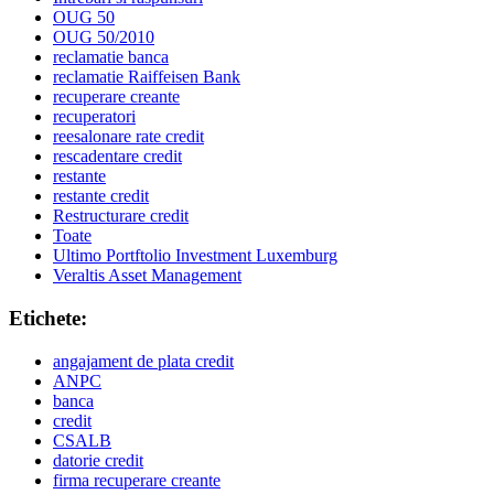
OUG 50
OUG 50/2010
reclamatie banca
reclamatie Raiffeisen Bank
recuperare creante
recuperatori
reesalonare rate credit
rescadentare credit
restante
restante credit
Restructurare credit
Toate
Ultimo Portftolio Investment Luxemburg
Veraltis Asset Management
Etichete:
angajament de plata credit
ANPC
banca
credit
CSALB
datorie credit
firma recuperare creante