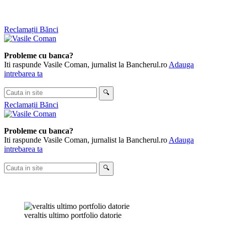
Skip
Reclamații Bănci
to
content
Probleme cu banca?
Iti raspunde Vasile Coman, jurnalist la Bancherul.ro
Adauga
intrebarea ta
Cauta
🔍
in
Reclamații Bănci
site
Probleme cu banca?
Iti raspunde Vasile Coman, jurnalist la Bancherul.ro
Adauga
intrebarea ta
Cauta
🔍
in
site
veraltis ultimo portfolio datorie