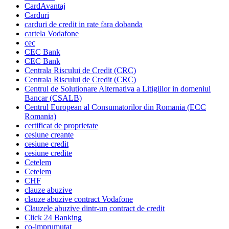
CardAvantaj
Carduri
carduri de credit in rate fara dobanda
cartela Vodafone
cec
CEC Bank
CEC Bank
Centrala Riscului de Credit (CRC)
Centrala Riscului de Credit (CRC)
Centrul de Solutionare Alternativa a Litigiilor in domeniul
Bancar (CSALB)
Centrul European al Consumatorilor din Romania (ECC
Romania)
certificat de proprietate
cesiune creante
cesiune credit
cesiune credite
Cetelem
Cetelem
CHF
clauze abuzive
clauze abuzive contract Vodafone
Clauzele abuzive dintr-un contract de credit
Click 24 Banking
co-imprumutat