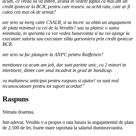
acum, ce vreau sa va intreb, avand in vedere faptul ca mai am un
credit ipotecar la BCR, pentru care reusesc sa achit rata, care ar fi
calea cea mai ok de urmat?
are sens sa merg catre CSALB, si sa incerc sa obtin un angajament
de plata minimal cu cei de la Veraltis? sau sa platesc o suma
minimala, in speranta ca vor vedea bunavointa si nu voi ajunge la
executare salariu sau executare silita garsoniera prin credit ipotecar
BCR.
are sens sa fac plangere la ANPC pentru Raiffeisen?
mentionez ca acum am job, dar sunt parinte unic, cu 2 minori in
intretinere, dintre care unul incadrat in grad de handicap.
va multumesc anticipat pentru raspuns si ajutor! va sunt real
recunoscatoare pentru tot suport acordat!”
Raspuns
Stimata doamna,
Intr-adevar, Veraltis v-a propus o rata lunara la angajamentul de plata
de 2.500 de lei, foarte mare raportata la salariul dumneavoastra.