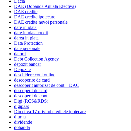
Dacia
DAE (Dobanda Anuala Efectiva)
DAE credite
DAE credite ipotecare
DAE credite nevoi personale
dare in plata
dare in plata credit
darea in plata
Data Protection
date personale
datorii
Debt Collection Agency
depozit bancar
Depozite
deschidere cont online
descoperire de card
descoperit autorizat de cont – DAC
descoperit de card
descoperit de cont
Digi (RCS&RDS)
digipass
Directiva 17 privind creditele ipotecare
diurna
dividende
dobanda