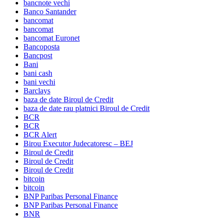
bancnote vechi
Banco Santander
bancomat
bancomat
bancomat Euronet
Bancoposta
Bancpost
Bani
bani cash
bani vechi
Barclays
baza de date Biroul de Credit
baza de date rau platnici Biroul de Credit
BCR
BCR
BCR Alert
Birou Executor Judecatoresc – BEJ
Biroul de Credit
Biroul de Credit
Biroul de Credit
bitcoin
bitcoin
BNP Paribas Personal Finance
BNP Paribas Personal Finance
BNR