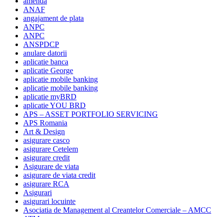
amenda
ANAF
angajament de plata
ANPC
ANPC
ANSPDCP
anulare datorii
aplicatie banca
aplicatie George
aplicatie mobile banking
aplicatie mobile banking
aplicatie myBRD
aplicatie YOU BRD
APS – ASSET PORTFOLIO SERVICING
APS Romania
Art & Design
asigurare casco
asigurare Cetelem
asigurare credit
Asigurare de viata
asigurare de viata credit
asigurare RCA
Asigurari
asigurari locuinte
Asociatia de Management al Creantelor Comerciale – AMCC