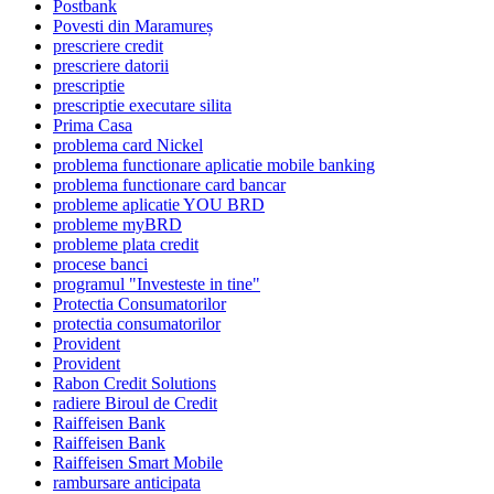
Postbank
Povesti din Maramureș
prescriere credit
prescriere datorii
prescriptie
prescriptie executare silita
Prima Casa
problema card Nickel
problema functionare aplicatie mobile banking
problema functionare card bancar
probleme aplicatie YOU BRD
probleme myBRD
probleme plata credit
procese banci
programul "Investeste in tine"
Protectia Consumatorilor
protectia consumatorilor
Provident
Provident
Rabon Credit Solutions
radiere Biroul de Credit
Raiffeisen Bank
Raiffeisen Bank
Raiffeisen Smart Mobile
rambursare anticipata