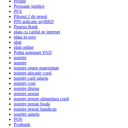
People
Persoane juridice
PFA
Pilonul 2 de pensii
PIN aplicatie myBRD
Piraeus Bank
plata cu cardul pe internet
plata in euro
plati
plati online
Polita asigurare PAD
poprire
poprire
poprire ajutor maternitate
poprire alocatie copil
poprire card salariu
poprire cont
poprire diurna
poprire pensie
poprire pensie alimentara copil
poprire pensie boala
poprire pensie handicap
poprire salariu
POS
Postbank