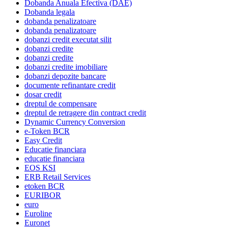
Dobanda Anuala Efectiva (DAE)
Dobanda legala
dobanda penalizatoare
dobanda penalizatoare
dobanzi credit executat silit
dobanzi credite
dobanzi credite
dobanzi credite imobiliare
dobanzi depozite bancare
documente refinantare credit
dosar credit
dreptul de compensare
dreptul de retragere din contract credit
Dynamic Currency Conversion
e-Token BCR
Easy Credit
Educatie financiara
educatie financiara
EOS KSI
ERB Retail Services
etoken BCR
EURIBOR
euro
Euroline
Euronet