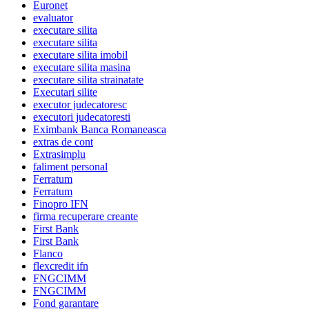
Euronet
evaluator
executare silita
executare silita
executare silita imobil
executare silita masina
executare silita strainatate
Executari silite
executor judecatoresc
executori judecatoresti
Eximbank Banca Romaneasca
extras de cont
Extrasimplu
faliment personal
Ferratum
Ferratum
Finopro IFN
firma recuperare creante
First Bank
First Bank
Flanco
flexcredit ifn
FNGCIMM
FNGCIMM
Fond garantare