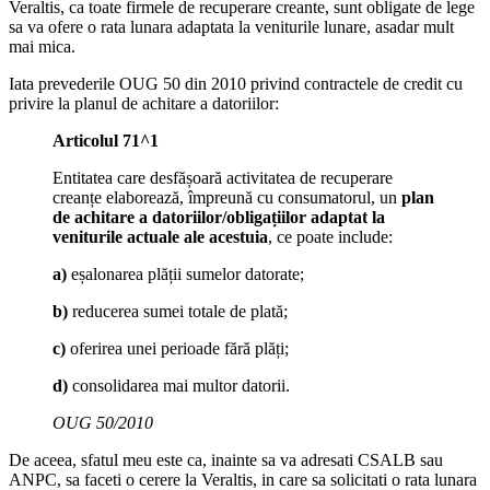
Veraltis, ca toate firmele de recuperare creante, sunt obligate de lege
sa va ofere o rata lunara adaptata la veniturile lunare, asadar mult
mai mica.
Iata prevederile OUG 50 din 2010 privind contractele de credit cu
privire la planul de achitare a datoriilor:
Articolul 71^1
Entitatea care desfășoară activitatea de recuperare
creanțe elaborează, împreună cu consumatorul, un
plan
de achitare a datoriilor/obligațiilor adaptat la
veniturile actuale ale acestuia
, ce poate include:
a)
eșalonarea plății sumelor datorate;
b)
reducerea sumei totale de plată;
c)
oferirea unei perioade fără plăți;
d)
consolidarea mai multor datorii.
OUG 50/2010
De aceea, sfatul meu este ca, inainte sa va adresati CSALB sau
ANPC, sa faceti o cerere la Veraltis, in care sa solicitati o rata lunara