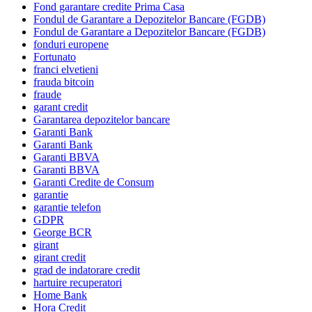
Fond garantare credite Prima Casa
Fondul de Garantare a Depozitelor Bancare (FGDB)
Fondul de Garantare a Depozitelor Bancare (FGDB)
fonduri europene
Fortunato
franci elvetieni
frauda bitcoin
fraude
garant credit
Garantarea depozitelor bancare
Garanti Bank
Garanti Bank
Garanti BBVA
Garanti BBVA
Garanti Credite de Consum
garantie
garantie telefon
GDPR
George BCR
girant
girant credit
grad de indatorare credit
hartuire recuperatori
Home Bank
Hora Credit