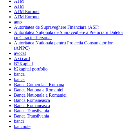
ATM
ATM
ATM Euronet
ATM Euronet
auto
Autoritatea de Supraveghere Financiara (ASF)
Autoritatea Naţională de Supraveghere a Prelucrării Datelor
cu Caracter Personal
Autoritatea Nationala pentru Protectia Consumatorilor
(ANPC)
avocat
Axi card
B2Kapital
b2kapital portfolio
banca
banca
Banca Comerciala Romana
Banca Nationa a Romaniei
Banca Nationala a Romaniei
Banca Romaneasca
Banca Romaneasca
Banca Transilvania
Banca Transilvania
banci
bancnote