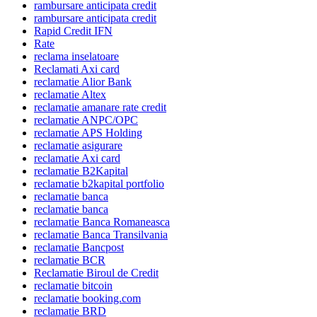
rambursare anticipata credit
rambursare anticipata credit
Rapid Credit IFN
Rate
reclama inselatoare
Reclamati Axi card
reclamatie Alior Bank
reclamatie Altex
reclamatie amanare rate credit
reclamatie ANPC/OPC
reclamatie APS Holding
reclamatie asigurare
reclamatie Axi card
reclamatie B2Kapital
reclamatie b2kapital portfolio
reclamatie banca
reclamatie banca
reclamatie Banca Romaneasca
reclamatie Banca Transilvania
reclamatie Bancpost
reclamatie BCR
Reclamatie Biroul de Credit
reclamatie bitcoin
reclamatie booking.com
reclamatie BRD