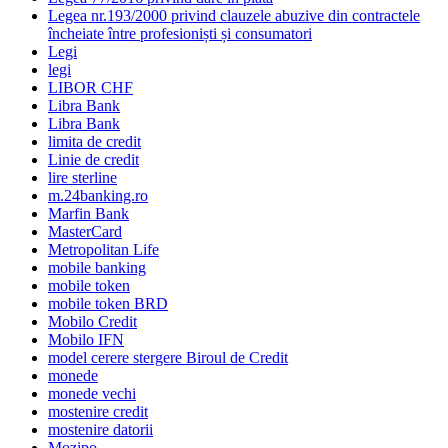
Legea nr.193/2000 privind clauzele abuzive din contractele
încheiate între profesioniști și consumatori
Legi
legi
LIBOR CHF
Libra Bank
Libra Bank
limita de credit
Linie de credit
lire sterline
m.24banking.ro
Marfin Bank
MasterCard
Metropolitan Life
mobile banking
mobile token
mobile token BRD
Mobilo Credit
Mobilo IFN
model cerere stergere Biroul de Credit
monede
monede vechi
mostenire credit
mostenire datorii
Mozipo