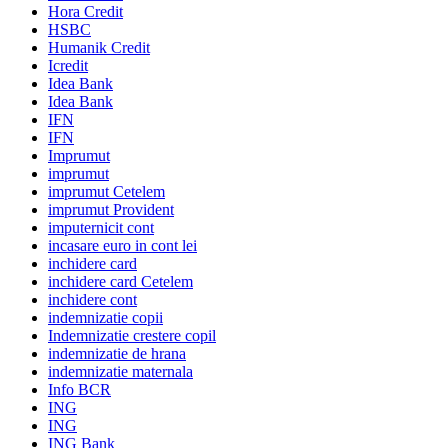
Hora Credit
HSBC
Humanik Credit
Icredit
Idea Bank
Idea Bank
IFN
IFN
Imprumut
imprumut
imprumut Cetelem
imprumut Provident
imputernicit cont
incasare euro in cont lei
inchidere card
inchidere card Cetelem
inchidere cont
indemnizatie copii
Indemnizatie crestere copil
indemnizatie de hrana
indemnizatie maternala
Info BCR
ING
ING
ING Bank