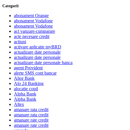
Categorii
abonament Orange
abonament Vodafone
abonament Vodafone
act vanzare-cumparare
acte necesare credit
actiuni
activare aplicatie myBRD
actualizare date personale
actualizare date personale
actualizare date personale banca
agent Provident
alerte SMS cont bancar
Alior Bank
Alo 24 Banking
alocatie copil
Alpha Bank
Alpha Bank
Altex
amanare rata credit
amanare rata credit
amanare rate credit
amanare rate credit