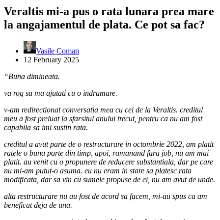
Veraltis mi-a pus o rata lunara prea mare
la angajamentul de plata. Ce pot sa fac?
Vasile Coman
12 February 2025
“Buna dimineata.
va rog sa ma ajutati cu o indrumare.
v-am redirectionat conversatia mea cu cei de la Veraltis. creditul
meu a fost preluat la sfarsitul anului trecut, pentru ca nu am fost
capabila sa imi sustin rata.
creditul a avut parte de o restructurare in octombrie 2022, am platit
ratele o buna parte din timp, apoi, ramanand fara job, nu am mai
platit. au venit cu o propunere de reducere substantiala, dar pe care
nu mi-am putut-o asuma. eu nu eram in stare sa platesc rata
modificata, dar sa vin cu sumele propuse de ei, nu am avut de unde.
alta restructurare nu au fost de acord sa facem, mi-au spus ca am
beneficat deja de una.