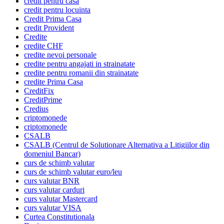
credit pentru casa
credit pentru locuinta
Credit Prima Casa
credit Provident
Credite
credite CHF
credite nevoi personale
credite pentru angajati in strainatate
credite pentru romanii din strainatate
credite Prima Casa
CreditFix
CreditPrime
Credius
criptomonede
criptomonede
CSALB
CSALB (Centrul de Solutionare Alternativa a Litigiilor din
domeniul Bancar)
curs de schimb valutar
curs de schimb valutar euro/leu
curs valutar BNR
curs valutar carduri
curs valutar Mastercard
curs valutar VISA
Curtea Constitutionala