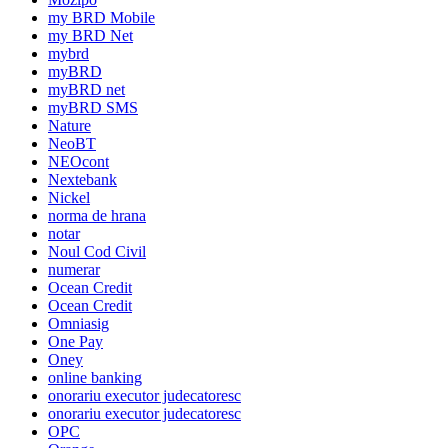
my BRD Mobile
my BRD Net
mybrd
myBRD
myBRD net
myBRD SMS
Nature
NeoBT
NEOcont
Nextebank
Nickel
norma de hrana
notar
Noul Cod Civil
numerar
Ocean Credit
Ocean Credit
Omniasig
One Pay
Oney
online banking
onorariu executor judecatoresc
onorariu executor judecatoresc
OPC