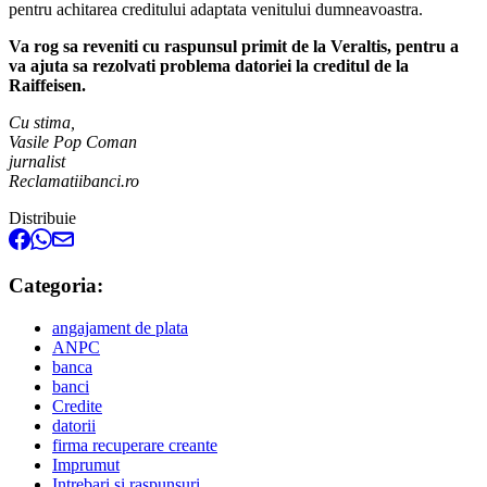
pentru achitarea creditului adaptata venitului dumneavoastra.
Va rog sa reveniti cu raspunsul primit de la Veraltis, pentru a
va ajuta sa rezolvati problema datoriei la creditul de la
Raiffeisen.
Cu stima,
Vasile Pop Coman
jurnalist
Reclamatiibanci.ro
Distribuie
Categoria:
angajament de plata
ANPC
banca
banci
Credite
datorii
firma recuperare creante
Imprumut
Intrebari si raspunsuri