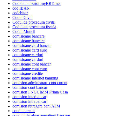
Cod de utilizator myBRD net
cod IBAN
codebitor
Codul Civil
Codul de procedura civila
Codul de procedura fiscala
Codul Muncii
comisioane bancare
comisioane bancare
comisioane card bancar
comisioane card euro
comisioane carduri
comisioane carduri
comisioane cont bancar
comisioane cont euro
comisioane credite
comisioane internet banking
comision administrare cont curent
comision cont bancar
comision FNGCIMM Prima Casa
comision interbancar
comision intrabancar
comision retragere bani ATM
conditii credit
conditii derulare operatiuni bancare