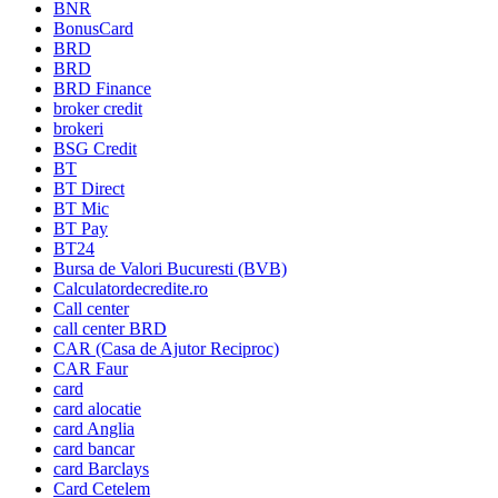
BNR
BonusCard
BRD
BRD
BRD Finance
broker credit
brokeri
BSG Credit
BT
BT Direct
BT Mic
BT Pay
BT24
Bursa de Valori Bucuresti (BVB)
Calculatordecredite.ro
Call center
call center BRD
CAR (Casa de Ajutor Reciproc)
CAR Faur
card
card alocatie
card Anglia
card bancar
card Barclays
Card Cetelem