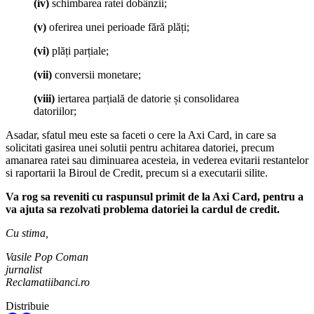
(iv)
schimbarea ratei dobânzii;
(v)
oferirea unei perioade fără plăți;
(vi)
plăți parțiale;
(vii)
conversii monetare;
(viii)
iertarea parțială de datorie și consolidarea
datoriilor;
Asadar, sfatul meu este sa faceti o cere la Axi Card, in care sa
solicitati gasirea unei solutii pentru achitarea datoriei, precum
amanarea ratei sau diminuarea acesteia, in vederea evitarii restantelor
si raportarii la Biroul de Credit, precum si a executarii silite.
Va rog sa reveniti cu raspunsul primit de la Axi Card, pentru a
va ajuta sa rezolvati problema datoriei la cardul de credit.
Cu stima,
Vasile Pop Coman
jurnalist
Reclamatiibanci.ro
Distribuie