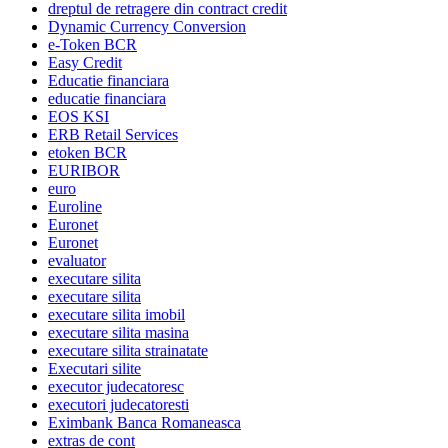
dreptul de retragere din contract credit
Dynamic Currency Conversion
e-Token BCR
Easy Credit
Educatie financiara
educatie financiara
EOS KSI
ERB Retail Services
etoken BCR
EURIBOR
euro
Euroline
Euronet
Euronet
evaluator
executare silita
executare silita
executare silita imobil
executare silita masina
executare silita strainatate
Executari silite
executor judecatoresc
executori judecatoresti
Eximbank Banca Romaneasca
extras de cont