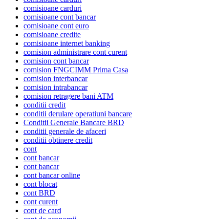
comisioane carduri
comisioane cont bancar
comisioane cont euro
comisioane credite
comisioane internet banking
comision administrare cont curent
comision cont bancar
comision FNGCIMM Prima Casa
comision interbancar
comision intrabancar
comision retragere bani ATM
conditii credit
conditii derulare operatiuni bancare
Conditii Generale Bancare BRD
conditii generale de afaceri
conditii obtinere credit
cont
cont bancar
cont bancar
cont bancar online
cont blocat
cont BRD
cont curent
cont de card