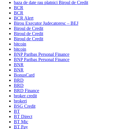
baza de date rau platnici Biroul de Credit
BCR
BCR
BCR Alert
Birou Executor Judecatoresc – BEJ
Biroul de Credit
Biroul de Credit
Biroul de Credit
bitcoin
bitcoin
BNP Paribas Personal Finance
BNP Paribas Personal Finance
BNR
BNR
BonusCard
BRD
BRD
BRD Finance
broker credit
brokeri
BSG Credit
BT
BT Direct
BT Mic
BT Pay