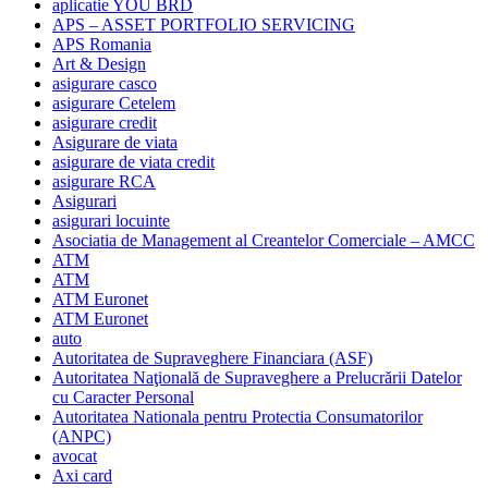
aplicatie YOU BRD
APS – ASSET PORTFOLIO SERVICING
APS Romania
Art & Design
asigurare casco
asigurare Cetelem
asigurare credit
Asigurare de viata
asigurare de viata credit
asigurare RCA
Asigurari
asigurari locuinte
Asociatia de Management al Creantelor Comerciale – AMCC
ATM
ATM
ATM Euronet
ATM Euronet
auto
Autoritatea de Supraveghere Financiara (ASF)
Autoritatea Naţională de Supraveghere a Prelucrării Datelor
cu Caracter Personal
Autoritatea Nationala pentru Protectia Consumatorilor
(ANPC)
avocat
Axi card