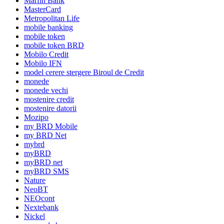
Marfin Bank
MasterCard
Metropolitan Life
mobile banking
mobile token
mobile token BRD
Mobilo Credit
Mobilo IFN
model cerere stergere Biroul de Credit
monede
monede vechi
mostenire credit
mostenire datorii
Mozipo
my BRD Mobile
my BRD Net
mybrd
myBRD
myBRD net
myBRD SMS
Nature
NeoBT
NEOcont
Nextebank
Nickel