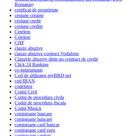
Romania)
certificat de proprietate
cesiune creante
cesiune credit
cesiune credite
Cetelem
Cetelem
CHF
clauze abuzive
clauze abuzive contract Vodafone
Clauzele abuzive dintr-un contract de credit
Click 24 Banking
co-imprumutat
Cod de utilizator myBRD net
cod IBAN
codebitor
Codul Civil
Codul de procedura civila
Codul de procedura fiscala
Codul Muncii
comisioane bancare
comisioane bancare
comisioane card bancar
comisioane card euro
comisioane carduri