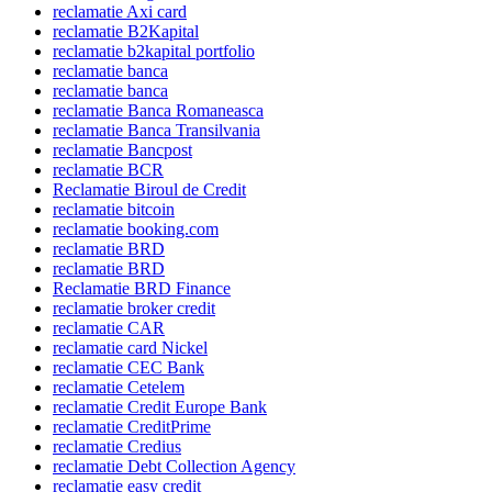
reclamatie Axi card
reclamatie B2Kapital
reclamatie b2kapital portfolio
reclamatie banca
reclamatie banca
reclamatie Banca Romaneasca
reclamatie Banca Transilvania
reclamatie Bancpost
reclamatie BCR
Reclamatie Biroul de Credit
reclamatie bitcoin
reclamatie booking.com
reclamatie BRD
reclamatie BRD
Reclamatie BRD Finance
reclamatie broker credit
reclamatie CAR
reclamatie card Nickel
reclamatie CEC Bank
reclamatie Cetelem
reclamatie Credit Europe Bank
reclamatie CreditPrime
reclamatie Credius
reclamatie Debt Collection Agency
reclamatie easy credit