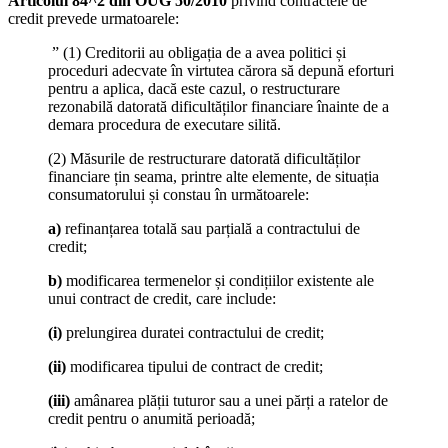
Articolul 84^2 din OUG 50/2010
privind contractele de
credit prevede urmatoarele:
” (1) Creditorii au obligația de a avea politici și
proceduri adecvate în virtutea cărora să depună eforturi
pentru a aplica, dacă este cazul, o restructurare
rezonabilă datorată dificultăților financiare înainte de a
demara procedura de executare silită.
(2) Măsurile de restructurare datorată dificultăților
financiare țin seama, printre alte elemente, de situația
consumatorului și constau în următoarele:
a)
refinanțarea totală sau parțială a contractului de
credit;
b)
modificarea termenelor și condițiilor existente ale
unui contract de credit, care include:
(i)
prelungirea duratei contractului de credit;
(ii)
modificarea tipului de contract de credit;
(iii)
amânarea plății tuturor sau a unei părți a ratelor de
credit pentru o anumită perioadă;