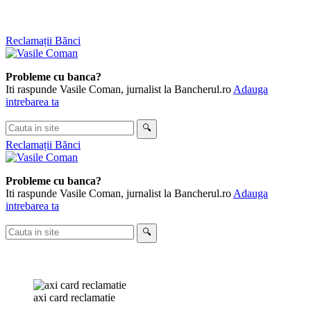
Skip
Reclamații Bănci
to
content
Probleme cu banca?
Iti raspunde Vasile Coman, jurnalist la Bancherul.ro
Adauga
intrebarea ta
Cauta
🔍
in
Reclamații Bănci
site
Probleme cu banca?
Iti raspunde Vasile Coman, jurnalist la Bancherul.ro
Adauga
intrebarea ta
Cauta
🔍
in
site
axi card reclamatie