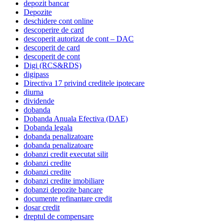
depozit bancar
Depozite
deschidere cont online
descoperire de card
descoperit autorizat de cont – DAC
descoperit de card
descoperit de cont
Digi (RCS&RDS)
digipass
Directiva 17 privind creditele ipotecare
diurna
dividende
dobanda
Dobanda Anuala Efectiva (DAE)
Dobanda legala
dobanda penalizatoare
dobanda penalizatoare
dobanzi credit executat silit
dobanzi credite
dobanzi credite
dobanzi credite imobiliare
dobanzi depozite bancare
documente refinantare credit
dosar credit
dreptul de compensare