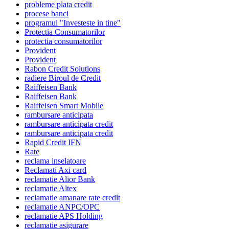
probleme plata credit
procese banci
programul "Investeste in tine"
Protectia Consumatorilor
protectia consumatorilor
Provident
Provident
Rabon Credit Solutions
radiere Biroul de Credit
Raiffeisen Bank
Raiffeisen Bank
Raiffeisen Smart Mobile
rambursare anticipata
rambursare anticipata credit
rambursare anticipata credit
Rapid Credit IFN
Rate
reclama inselatoare
Reclamati Axi card
reclamatie Alior Bank
reclamatie Altex
reclamatie amanare rate credit
reclamatie ANPC/OPC
reclamatie APS Holding
reclamatie asigurare