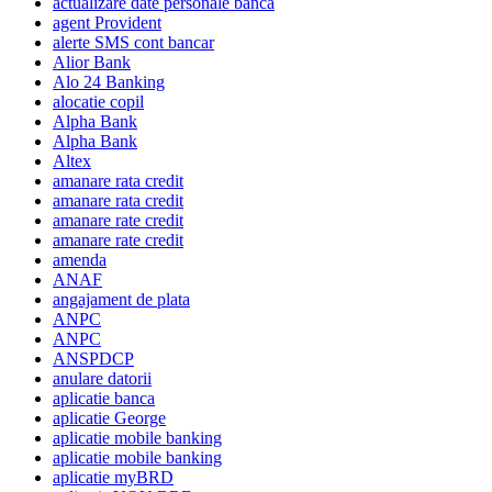
actualizare date personale banca
agent Provident
alerte SMS cont bancar
Alior Bank
Alo 24 Banking
alocatie copil
Alpha Bank
Alpha Bank
Altex
amanare rata credit
amanare rata credit
amanare rate credit
amanare rate credit
amenda
ANAF
angajament de plata
ANPC
ANPC
ANSPDCP
anulare datorii
aplicatie banca
aplicatie George
aplicatie mobile banking
aplicatie mobile banking
aplicatie myBRD