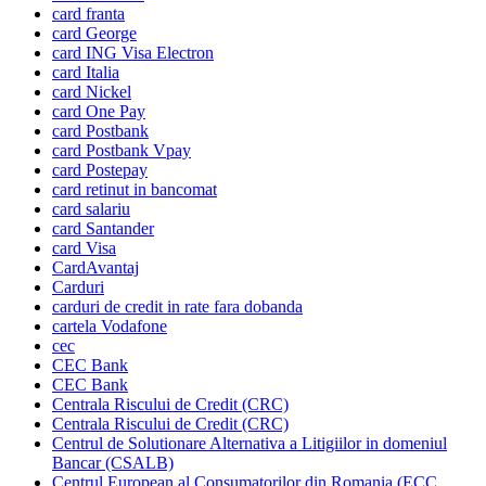
card franta
card George
card ING Visa Electron
card Italia
card Nickel
card One Pay
card Postbank
card Postbank Vpay
card Postepay
card retinut in bancomat
card salariu
card Santander
card Visa
CardAvantaj
Carduri
carduri de credit in rate fara dobanda
cartela Vodafone
cec
CEC Bank
CEC Bank
Centrala Riscului de Credit (CRC)
Centrala Riscului de Credit (CRC)
Centrul de Solutionare Alternativa a Litigiilor in domeniul
Bancar (CSALB)
Centrul European al Consumatorilor din Romania (ECC