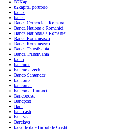
B2Kapital
b2kapital portfolio
banca
banca
Banca Comerciala Romana
Banca Nationa a Romaniei
Banca Nationala a Romaniei
Banca Romaneasca
Banca Romaneasca
Banca Transilvania
Banca Transilvania
banci
bancnote
bancnote vechi
Banco Santander
bancomat
bancomat
bancomat Euronet
Bancoposta
Bancpost
Bani
bani cash
bani vechi
Barclays
baza de date Biroul de Credit