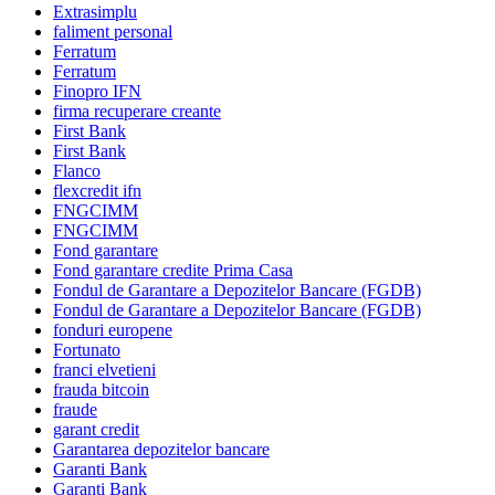
Extrasimplu
faliment personal
Ferratum
Ferratum
Finopro IFN
firma recuperare creante
First Bank
First Bank
Flanco
flexcredit ifn
FNGCIMM
FNGCIMM
Fond garantare
Fond garantare credite Prima Casa
Fondul de Garantare a Depozitelor Bancare (FGDB)
Fondul de Garantare a Depozitelor Bancare (FGDB)
fonduri europene
Fortunato
franci elvetieni
frauda bitcoin
fraude
garant credit
Garantarea depozitelor bancare
Garanti Bank
Garanti Bank