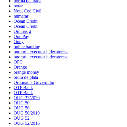
norma de hrana
notar
Noul Cod Civil
numerar
Ocean Credit
Ocean Credit
Omniasig
One Pay
Oney
online banking
onorariu executor judecatoresc
onorariu executor judecatoresc
OPC
Orange
orange money
ordin de plata
Ordonanta Guvernului
OTP Bank
OTP Bank
OUG 37/2020
OUG 50
OUG 50
OUG 50/2010
OUG 52
OUG 52/2016