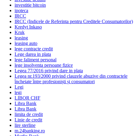
investitie bitcoin
ipoteca
IRCC
IRCC (Indicele de Referinta pentru Creditele Consumatorilor)
Kredyt Inkaso
Kruk
leasing
leasing auto
lege contracte credit
Lege darea in plata
lege faliment personal
lege insolventa persoane fizice
Legea 77/2016 privind dare in plata
Legea nr.193/2000 privind clauzele abuzive din contractele
încheiate între profesioniști și consumatori
Legi
legi
LIBOR CHF
Libra Bank
Libra Bank
limita de credit
Linie de credit
lire sterline
m.24banking.ro