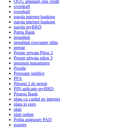
OUG amanare rata credit
overdraft
overdraft
parola internet banking
parola internet banking
parola myBRD
Patria Bank
penalitati
penalitati executare silita
pensie
Pensie privata Pilon 2
Pensie privata pilon 3
pensiuni maramures
People
Persoane juridice
PFA
Pilonul 2 de pensii
PIN aplicatie myBRD
Piraeus Bank
plata cu cardul pe internet
plata in euro
plati
plati online
Polita asigurare PAD
poprire