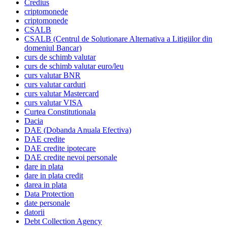
Credius
criptomonede
criptomonede
CSALB
CSALB (Centrul de Solutionare Alternativa a Litigiilor din
domeniul Bancar)
curs de schimb valutar
curs de schimb valutar euro/leu
curs valutar BNR
curs valutar carduri
curs valutar Mastercard
curs valutar VISA
Curtea Constitutionala
Dacia
DAE (Dobanda Anuala Efectiva)
DAE credite
DAE credite ipotecare
DAE credite nevoi personale
dare in plata
dare in plata credit
darea in plata
Data Protection
date personale
datorii
Debt Collection Agency