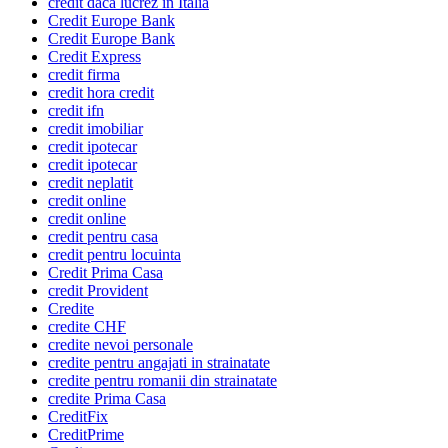
credit daca lucrez in Italia
Credit Europe Bank
Credit Europe Bank
Credit Express
credit firma
credit hora credit
credit ifn
credit imobiliar
credit ipotecar
credit ipotecar
credit neplatit
credit online
credit online
credit pentru casa
credit pentru locuinta
Credit Prima Casa
credit Provident
Credite
credite CHF
credite nevoi personale
credite pentru angajati in strainatate
credite pentru romanii din strainatate
credite Prima Casa
CreditFix
CreditPrime