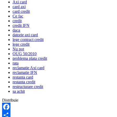
Axi card
card axi
card credit
Ce fac
credit
credit IFN
daca
datorie axi card
lege contract credit
lege credit
Nu pot
OUG 50/2010
problema plata credit
rata
reclamatie Axi card
reclamatie IFN
restanta card
restanta credit
restructurare credit
sa achit
Distribuie
Facebook