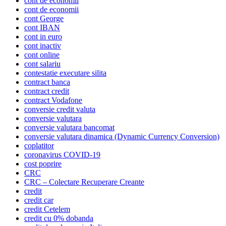
cont de economii
cont de economii
cont George
cont IBAN
cont in euro
cont inactiv
cont online
cont salariu
contestatie executare silita
contract banca
contract credit
contract Vodafone
conversie credit valuta
conversie valutara
conversie valutara bancomat
conversie valutara dinamica (Dynamic Currency Conversion)
coplatitor
coronavirus COVID-19
cost poprire
CRC
CRC – Colectare Recuperare Creante
credit
credit car
credit Cetelem
credit cu 0% dobanda