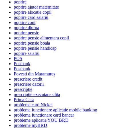
poprire
poprire ajutor maternitate
poprire alocatie copil
poprire card salariu
poprire cont
poprire diurna
poprire pensie
poprire pensie alimentara copil
poprire pensie boala
poprire pensie handicap
poprire salariu
POS
Postbank
Postbank
Povesti din Maramureș
prescriere credit
prescriere datorii
prescriptie
prescriptie executare silita
Prima Casa
problema card Nickel
problema functionare aplicatie mobile banking
problema functionare card bancar
probleme aplicatie YOU BRD
probleme myBRD