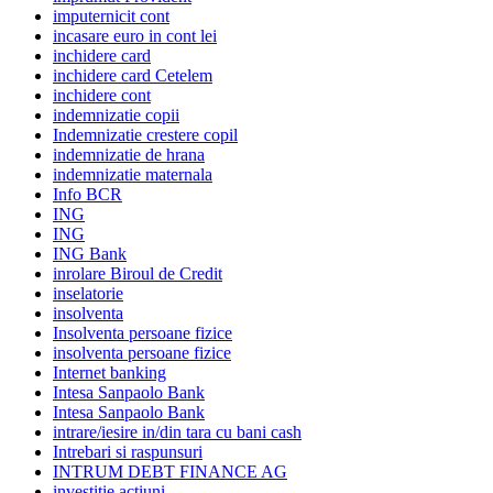
imputernicit cont
incasare euro in cont lei
inchidere card
inchidere card Cetelem
inchidere cont
indemnizatie copii
Indemnizatie crestere copil
indemnizatie de hrana
indemnizatie maternala
Info BCR
ING
ING
ING Bank
inrolare Biroul de Credit
inselatorie
insolventa
Insolventa persoane fizice
insolventa persoane fizice
Internet banking
Intesa Sanpaolo Bank
Intesa Sanpaolo Bank
intrare/iesire in/din tara cu bani cash
Intrebari si raspunsuri
INTRUM DEBT FINANCE AG
investitie actiuni