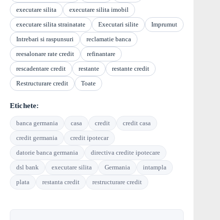
executare silita
executare silita imobil
executare silita strainatate
Executari silite
Imprumut
Intrebari si raspunsuri
reclamatie banca
reesalonare rate credit
refinantare
rescadentare credit
restante
restante credit
Restructurare credit
Toate
Etichete:
banca germania
casa
credit
credit casa
credit germania
credit ipotecar
datorie banca germania
directiva credite ipotecare
dsl bank
executare silita
Germania
intampla
plata
restanta credit
restructurare credit