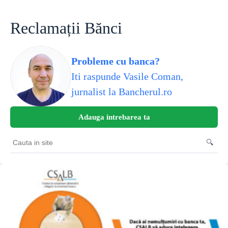
Skip
to
content
Reclamații Bănci
Probleme cu banca?
Iti raspunde Vasile Coman,
jurnalist la Bancherul.ro
Adauga intrebarea ta
🔍
Cauta
in
site