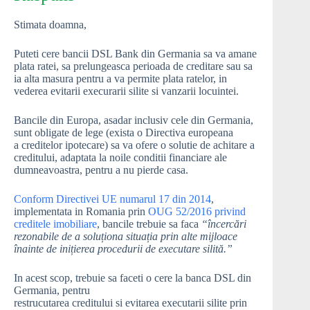
Stimata doamna,
Puteti cere bancii DSL Bank din Germania sa va amane
plata ratei, sa prelungeasca perioada de creditare sau sa
ia alta masura pentru a va permite plata ratelor, in
vederea evitarii execurarii silite si vanzarii locuintei.
Bancile din Europa, asadar inclusiv cele din Germania,
sunt obligate de lege (exista o Directiva europeana
a creditelor ipotecare) sa va ofere o solutie de achitare a
creditului, adaptata la noile conditii financiare ale
dumneavoastra, pentru a nu pierde casa.
Conform Directivei UE numarul 17 din 2014
,
implementata in Romania prin
OUG 52/2016 privind
creditele imobiliare
, bancile trebuie sa faca
“încercări
rezonabile de a soluționa situația prin alte mijloace
înainte de inițierea procedurii de executare silită.”
In acest scop, trebuie sa faceti o cere la banca DSL din
Germania, pentru
restrucutarea creditului si evitarea executarii silite prin