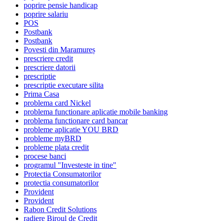
poprire pensie handicap
poprire salariu
POS
Postbank
Postbank
Povesti din Maramureș
prescriere credit
prescriere datorii
prescriptie
prescriptie executare silita
Prima Casa
problema card Nickel
problema functionare aplicatie mobile banking
problema functionare card bancar
probleme aplicatie YOU BRD
probleme myBRD
probleme plata credit
procese banci
programul "Investeste in tine"
Protectia Consumatorilor
protectia consumatorilor
Provident
Provident
Rabon Credit Solutions
radiere Biroul de Credit