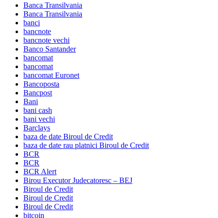
Banca Transilvania
Banca Transilvania
banci
bancnote
bancnote vechi
Banco Santander
bancomat
bancomat
bancomat Euronet
Bancoposta
Bancpost
Bani
bani cash
bani vechi
Barclays
baza de date Biroul de Credit
baza de date rau platnici Biroul de Credit
BCR
BCR
BCR Alert
Birou Executor Judecatoresc – BEJ
Biroul de Credit
Biroul de Credit
Biroul de Credit
bitcoin