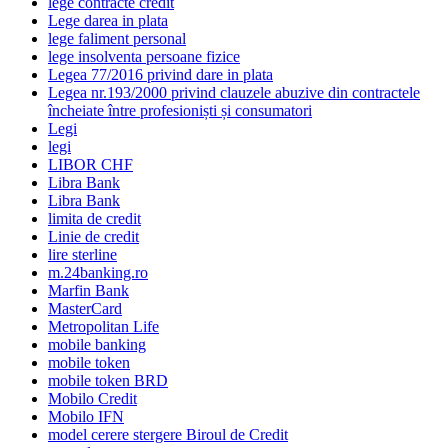
lege contracte credit
Lege darea in plata
lege faliment personal
lege insolventa persoane fizice
Legea 77/2016 privind dare in plata
Legea nr.193/2000 privind clauzele abuzive din contractele
încheiate între profesioniști și consumatori
Legi
legi
LIBOR CHF
Libra Bank
Libra Bank
limita de credit
Linie de credit
lire sterline
m.24banking.ro
Marfin Bank
MasterCard
Metropolitan Life
mobile banking
mobile token
mobile token BRD
Mobilo Credit
Mobilo IFN
model cerere stergere Biroul de Credit