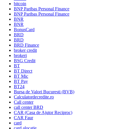
bitcoin
BNP Paribas Personal Finance
BNP Paribas Personal Finance
BNR
BNR
BonusCard
BRD
BRD
BRD Finance
broker credit
brokeri
BSG Credit
BT
BT Direct
BT Mic
BT Pay
BT24
Bursa de Valori Bucuresti (BVB)
Calculatordecredite.ro
Call center
call center BRD
CAR (Casa de Ajutor Reciproc)
CAR Faur
card
card alocatie