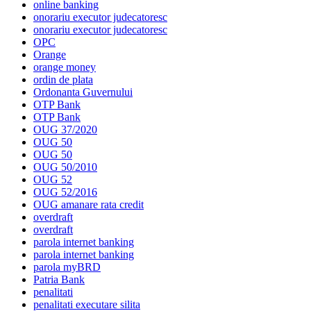
online banking
onorariu executor judecatoresc
onorariu executor judecatoresc
OPC
Orange
orange money
ordin de plata
Ordonanta Guvernului
OTP Bank
OTP Bank
OUG 37/2020
OUG 50
OUG 50
OUG 50/2010
OUG 52
OUG 52/2016
OUG amanare rata credit
overdraft
overdraft
parola internet banking
parola internet banking
parola myBRD
Patria Bank
penalitati
penalitati executare silita