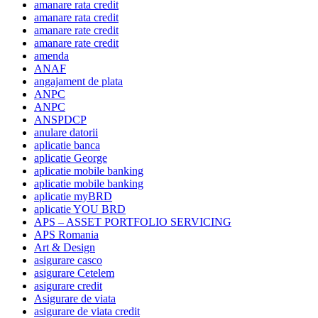
amanare rata credit
amanare rata credit
amanare rate credit
amanare rate credit
amenda
ANAF
angajament de plata
ANPC
ANPC
ANSPDCP
anulare datorii
aplicatie banca
aplicatie George
aplicatie mobile banking
aplicatie mobile banking
aplicatie myBRD
aplicatie YOU BRD
APS – ASSET PORTFOLIO SERVICING
APS Romania
Art & Design
asigurare casco
asigurare Cetelem
asigurare credit
Asigurare de viata
asigurare de viata credit