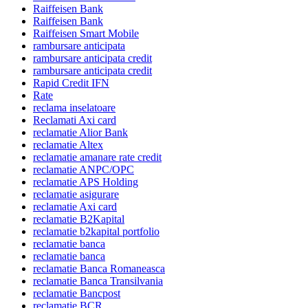
Raiffeisen Bank
Raiffeisen Bank
Raiffeisen Smart Mobile
rambursare anticipata
rambursare anticipata credit
rambursare anticipata credit
Rapid Credit IFN
Rate
reclama inselatoare
Reclamati Axi card
reclamatie Alior Bank
reclamatie Altex
reclamatie amanare rate credit
reclamatie ANPC/OPC
reclamatie APS Holding
reclamatie asigurare
reclamatie Axi card
reclamatie B2Kapital
reclamatie b2kapital portfolio
reclamatie banca
reclamatie banca
reclamatie Banca Romaneasca
reclamatie Banca Transilvania
reclamatie Bancpost
reclamatie BCR