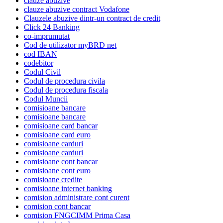
clauze abuzive
clauze abuzive contract Vodafone
Clauzele abuzive dintr-un contract de credit
Click 24 Banking
co-imprumutat
Cod de utilizator myBRD net
cod IBAN
codebitor
Codul Civil
Codul de procedura civila
Codul de procedura fiscala
Codul Muncii
comisioane bancare
comisioane bancare
comisioane card bancar
comisioane card euro
comisioane carduri
comisioane carduri
comisioane cont bancar
comisioane cont euro
comisioane credite
comisioane internet banking
comision administrare cont curent
comision cont bancar
comision FNGCIMM Prima Casa