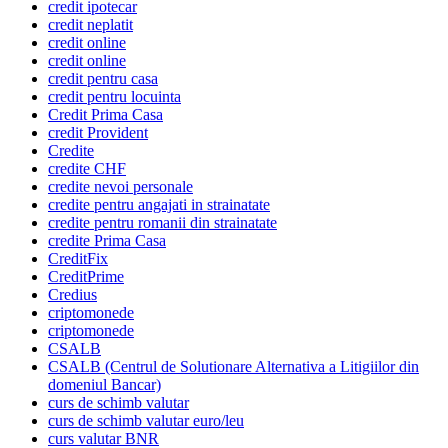
credit ipotecar
credit neplatit
credit online
credit online
credit pentru casa
credit pentru locuinta
Credit Prima Casa
credit Provident
Credite
credite CHF
credite nevoi personale
credite pentru angajati in strainatate
credite pentru romanii din strainatate
credite Prima Casa
CreditFix
CreditPrime
Credius
criptomonede
criptomonede
CSALB
CSALB (Centrul de Solutionare Alternativa a Litigiilor din
domeniul Bancar)
curs de schimb valutar
curs de schimb valutar euro/leu
curs valutar BNR