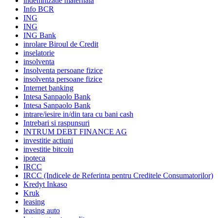
indemnizatie maternala
Info BCR
ING
ING
ING Bank
inrolare Biroul de Credit
inselatorie
insolventa
Insolventa persoane fizice
insolventa persoane fizice
Internet banking
Intesa Sanpaolo Bank
Intesa Sanpaolo Bank
intrare/iesire in/din tara cu bani cash
Intrebari si raspunsuri
INTRUM DEBT FINANCE AG
investitie actiuni
investitie bitcoin
ipoteca
IRCC
IRCC (Indicele de Referinta pentru Creditele Consumatorilor)
Kredyt Inkaso
Kruk
leasing
leasing auto