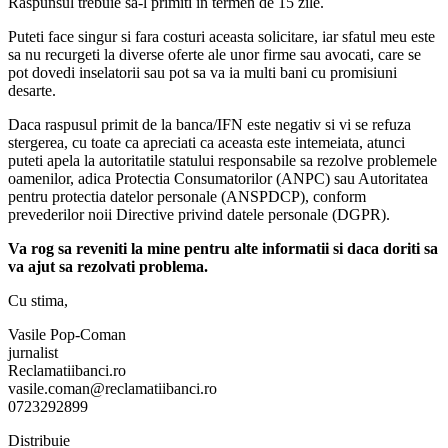
Raspunsul trebuie sa-l primiti in termen de 15 zile.
Puteti face singur si fara costuri aceasta solicitare, iar sfatul meu este
sa nu recurgeti la diverse oferte ale unor firme sau avocati, care se
pot dovedi inselatorii sau pot sa va ia multi bani cu promisiuni
desarte.
Daca raspusul primit de la banca/IFN este negativ si vi se refuza
stergerea, cu toate ca apreciati ca aceasta este intemeiata, atunci
puteti apela la autoritatile statului responsabile sa rezolve problemele
oamenilor, adica Protectia Consumatorilor (ANPC) sau Autoritatea
pentru protectia datelor personale (ANSPDCP), conform
prevederilor noii Directive privind datele personale (DGPR).
Va rog sa reveniti la mine pentru alte informatii si daca doriti sa
va ajut sa rezolvati problema.
Cu stima,
Vasile Pop-Coman
jurnalist
Reclamatiibanci.ro
vasile.coman@reclamatiibanci.ro
0723292899
Distribuie