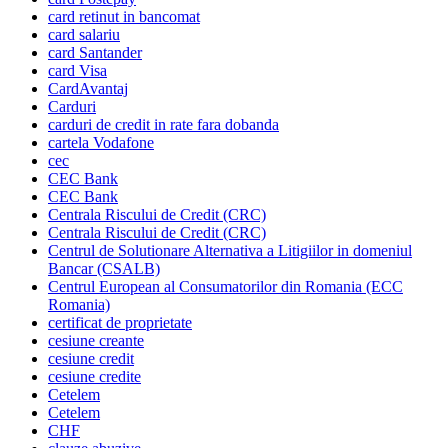
card retinut in bancomat
card salariu
card Santander
card Visa
CardAvantaj
Carduri
carduri de credit in rate fara dobanda
cartela Vodafone
cec
CEC Bank
CEC Bank
Centrala Riscului de Credit (CRC)
Centrala Riscului de Credit (CRC)
Centrul de Solutionare Alternativa a Litigiilor in domeniul
Bancar (CSALB)
Centrul European al Consumatorilor din Romania (ECC
Romania)
certificat de proprietate
cesiune creante
cesiune credit
cesiune credite
Cetelem
Cetelem
CHF