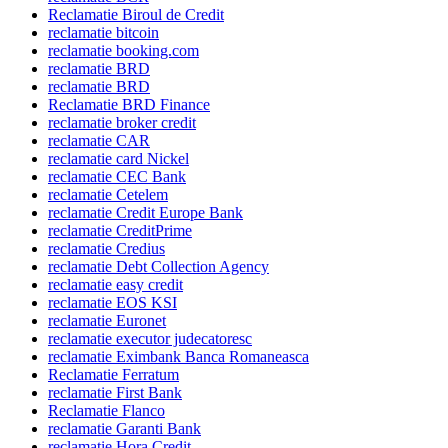
Reclamatie Biroul de Credit
reclamatie bitcoin
reclamatie booking.com
reclamatie BRD
reclamatie BRD
Reclamatie BRD Finance
reclamatie broker credit
reclamatie CAR
reclamatie card Nickel
reclamatie CEC Bank
reclamatie Cetelem
reclamatie Credit Europe Bank
reclamatie CreditPrime
reclamatie Credius
reclamatie Debt Collection Agency
reclamatie easy credit
reclamatie EOS KSI
reclamatie Euronet
reclamatie executor judecatoresc
reclamatie Eximbank Banca Romaneasca
Reclamatie Ferratum
reclamatie First Bank
Reclamatie Flanco
reclamatie Garanti Bank
reclamatie Hora Credit