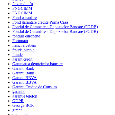
flexcredit ifn
FNGCIMM
FNGCIMM
Fond garantare
Fond garantare credite Prima Casa
Fondul de Garantare a Depozitelor Bancare (FGDB)
Fondul de Garantare a Depozitelor Bancare (FGDB)
fonduri europene
Fortunato
franci elvetieni
frauda bitcoin
fraude
garant credit
Garantarea depozitelor bancare
Garanti Bank
Garanti Bank
Garanti BBVA
Garanti BBVA
Garanti Credite de Consum
garantie
garantie telefon
GDPR
George BCR
girant
girant credit