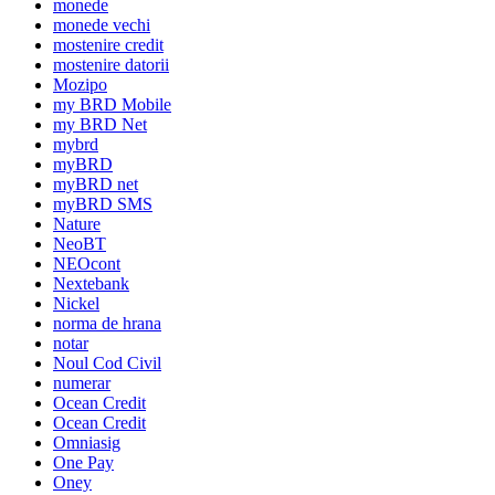
monede
monede vechi
mostenire credit
mostenire datorii
Mozipo
my BRD Mobile
my BRD Net
mybrd
myBRD
myBRD net
myBRD SMS
Nature
NeoBT
NEOcont
Nextebank
Nickel
norma de hrana
notar
Noul Cod Civil
numerar
Ocean Credit
Ocean Credit
Omniasig
One Pay
Oney