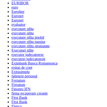
EURIBOR
euro
Euroline
Euronet
Euronet
evaluator
executare silita
executare silita
executare silita imobil
executare silita masina
executare silita strainatate
Executari silite
executor judecatoresc
executori judecatoresti
Eximbank Banca Romaneasca
extras de cont
Extrasimplu
faliment personal
Ferratum
Ferratum
Finopro IFN
firma recuperare creante
First Bank
First Bank
Flanco