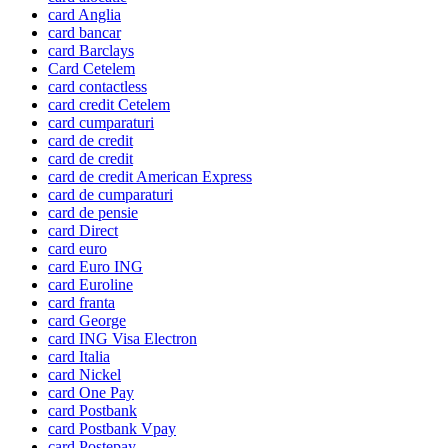
card Anglia
card bancar
card Barclays
Card Cetelem
card contactless
card credit Cetelem
card cumparaturi
card de credit
card de credit
card de credit American Express
card de cumparaturi
card de pensie
card Direct
card euro
card Euro ING
card Euroline
card franta
card George
card ING Visa Electron
card Italia
card Nickel
card One Pay
card Postbank
card Postbank Vpay
card Postepay