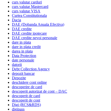
curs valutar carduri
curs valutar Mastercard
curs valutar VISA
Curtea Constitutionala
Dacia
DAE (Dobanda Anuala Efectiva)
DAE credite
DAE credite ipotecare
DAE credite nevoi personale
dare in plata
dare in plata credit
darea in plata
Data Protection
date personale
datorii
Debt Collection Agency
depozit bancar
Depozite
deschidere cont online
descoperire de card
descoperit autorizat de cont – DAC
descoperit de card
descoperit de cont
Digi (RCS&RDS)
digipass