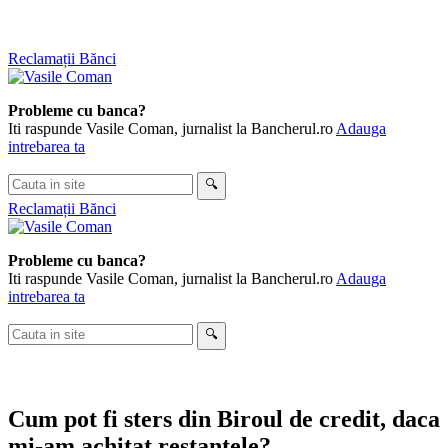
Skip
Reclamații Bănci
to
content
Probleme cu banca?
Iti raspunde Vasile Coman, jurnalist la Bancherul.ro
Adauga
intrebarea ta
Cauta
🔍
in
Reclamații Bănci
site
Probleme cu banca?
Iti raspunde Vasile Coman, jurnalist la Bancherul.ro
Adauga
intrebarea ta
Cauta
🔍
in
site
Cum pot fi sters din Biroul de credit, daca
mi-am achitat restantele?