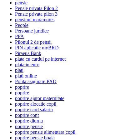
pensie
Pensie privata Pilon 2
Pensie privata pilon 3
pensiuni maramures
People
Persoane juridice
PFA
Pilonul 2 de pensii
PIN aplicatie myBRD
Piraeus Bank
plata cu cardul pe internet
plata in euro
plati
plati online
Polita asigurare PAD
poprire
poprire
poprire ajutor maternitate
poprire alocatie copil
poprire card salariu
poprire cont
poprire diurna
poprire pensie
poprire pensie alimentara copil
poprire pensie boala