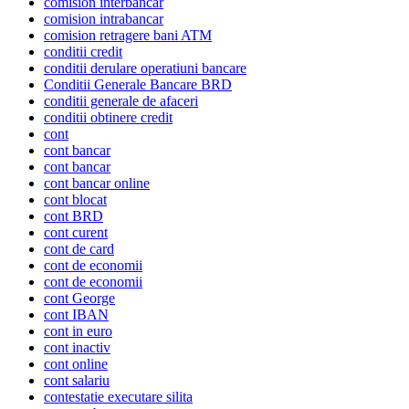
comision interbancar
comision intrabancar
comision retragere bani ATM
conditii credit
conditii derulare operatiuni bancare
Conditii Generale Bancare BRD
conditii generale de afaceri
conditii obtinere credit
cont
cont bancar
cont bancar
cont bancar online
cont blocat
cont BRD
cont curent
cont de card
cont de economii
cont de economii
cont George
cont IBAN
cont in euro
cont inactiv
cont online
cont salariu
contestatie executare silita