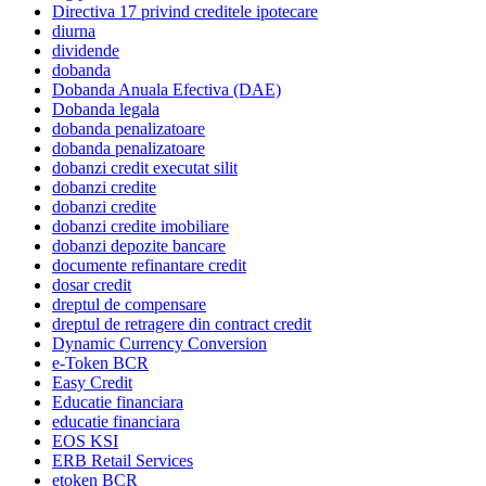
Directiva 17 privind creditele ipotecare
diurna
dividende
dobanda
Dobanda Anuala Efectiva (DAE)
Dobanda legala
dobanda penalizatoare
dobanda penalizatoare
dobanzi credit executat silit
dobanzi credite
dobanzi credite
dobanzi credite imobiliare
dobanzi depozite bancare
documente refinantare credit
dosar credit
dreptul de compensare
dreptul de retragere din contract credit
Dynamic Currency Conversion
e-Token BCR
Easy Credit
Educatie financiara
educatie financiara
EOS KSI
ERB Retail Services
etoken BCR