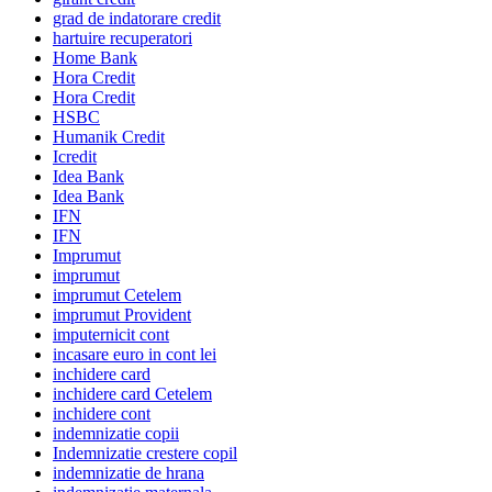
grad de indatorare credit
hartuire recuperatori
Home Bank
Hora Credit
Hora Credit
HSBC
Humanik Credit
Icredit
Idea Bank
Idea Bank
IFN
IFN
Imprumut
imprumut
imprumut Cetelem
imprumut Provident
imputernicit cont
incasare euro in cont lei
inchidere card
inchidere card Cetelem
inchidere cont
indemnizatie copii
Indemnizatie crestere copil
indemnizatie de hrana