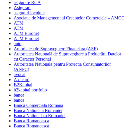
asigurare RCA
Asigurari
asigurari locuinte
Asociatia de Management al Creantelor Comerciale – AMCC
ATM
ATM
ATM Euronet
ATM Euronet
auto
Autoritatea de Supraveghere Financiara (ASF)
Autoritatea Naţională de Supraveghere a Prelucrării Datelor
cu Caracter Personal
Autoritatea Nationala pentru Protectia Consumatorilor
(ANPC)
avocat
Axi card
B2Kapital
b2kapital portfolio
banca
banca
Banca Comerciala Romana
Banca Nationa a Romaniei
Banca Nationala a Romaniei
Banca Romaneasca
Banca Romaneasca